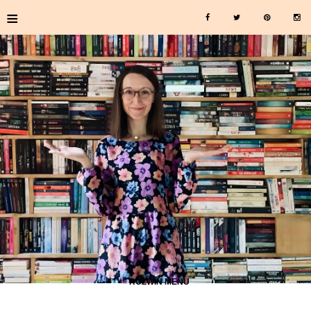
≡
≡ ROZWIŃ MENU