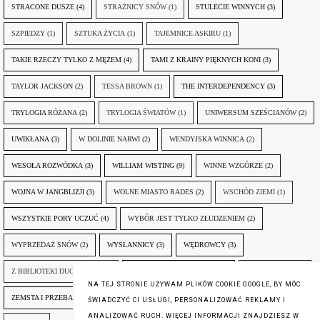
STRACONE DUSZE
(4)
STRAŻNICY SNÓW
(1)
STULECIE WINNYCH
(3)
SZPIEDZY
(1)
SZTUKA ŻYCIA
(1)
TAJEMNICE ASKIRU
(1)
TAKIE RZECZY TYLKO Z MĘŻEM
(4)
TAMI Z KRAINY PIĘKNYCH KONI
(3)
TAYLOR JACKSON
(2)
TESSA BROWN
(1)
THE INTERDEPENDENCY
(3)
TRYLOGIA RÓŻANA
(2)
TRYLOGIA ŚWIATÓW
(1)
UNIWERSUM SZEŚCIANÓW
(2)
UWIKŁANA
(3)
W DOLINIE NARWI
(2)
WENDYJSKA WINNICA
(2)
WESOŁA ROZWÓDKA
(3)
WILLIAM WISTING
(9)
WINNE WZGÓRZE
(2)
WOJNA W JANGBLIZJI
(3)
WOLNE MIASTO RADES
(2)
WSCHÓD ZIEMI
(1)
WSZYSTKIE PORY UCZUĆ
(4)
WYBÓR JEST TYLKO ZŁUDZENIEM
(2)
WYPRZEDAŻ SNÓW
(2)
WYSŁANNICY
(3)
WĘDROWCY
(3)
Z BIBLIOTEKI DUCHA GÓR
(1)
ZANIM NADEJDZIE JUTRO
(3)
ZAPOMNIANY
(2)
NA TEJ STRONIE UŻYWAM PLIKÓW COOKIE GOOGLE, BY MÓC
ZEMSTA I PRZEBACZENIE
(6)
ŚLADY ZBRODNI
(3)
ŻYCIA W ŻYCIU
(3)
ŚWIADCZYĆ CI USŁUGI, PERSONALIZOWAĆ REKLAMY I
ANALIZOWAĆ RUCH. WIĘCEJ INFORMACJI ZNAJDZIESZ W