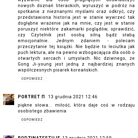
nowych doznań literackich, wyruszyć w podróż na
spotkanie z nieznanymi myślami oraz odkryć, czy
przedstawiona historia jest w stanie wywrzeć tak
dogłębne wrażenie jak na mnie, czy jest w stanie
poruszyć niektóre zakamarki poglądów, sprawdzić,
czy Czytelnik jest osobą silną bądź słabą
emocjonalnie. Jednym zdaniem - polecam
przeczytanie tej książki. Nie będzie to leciutka jak
puch lektura, ale na pewno wzbogacająca dla osób o
otwartych sercach i umysłach. Nic dziwnego, że
Gong Ji-young jest jedną z najbardziej znanych
współczesnych pisarek koreańskich.
ODPOWIEDZ
PORTRET Π
13 grudnia 2021 12:46
piękne słowa... miłość, która daje coś w rodzaju
osobistego zbawienia
ODPOWIEDZ
RODZINATESTUJE
13 grudnia 2021 12:59