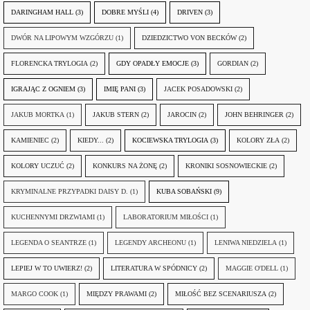
DARINGHAM HALL
(3)
DOBRE MYŚLI
(4)
DRIVEN
(3)
DWÓR NA LIPOWYM WZGÓRZU
(1)
DZIEDZICTWO VON BECKÓW
(2)
FLORENCKA TRYLOGIA
(2)
GDY OPADŁY EMOCJE
(3)
GORDIAN
(2)
IGRAJĄC Z OGNIEM
(3)
IMIĘ PANI
(3)
JACEK POSADOWSKI
(2)
JAKUB MORTKA
(1)
JAKUB STERN
(2)
JAROCIN
(2)
JOHN BEHRINGER
(2)
KAMIENIEC
(2)
KIEDY...
(2)
KOCIEWSKA TRYLOGIA
(3)
KOLORY ZŁA
(2)
KOLORY UCZUĆ
(2)
KONKURS NA ŻONĘ
(2)
KRONIKI SOSNOWIECKIE
(2)
KRYMINALNE PRZYPADKI DAISY D.
(1)
KUBA SOBAŃSKI
(9)
KUCHENNYMI DRZWIAMI
(1)
LABORATORIUM MIŁOŚCI
(1)
LEGENDA O SEANTRZE
(1)
LEGENDY ARCHEONU
(1)
LENIWA NIEDZIELA
(1)
LEPIEJ W TO UWIERZ!
(2)
LITERATURA W SPÓDNICY
(2)
MAGGIE O'DELL
(1)
MARGO COOK
(1)
MIĘDZY PRAWAMI
(2)
MIŁOŚĆ BEZ SCENARIUSZA
(2)