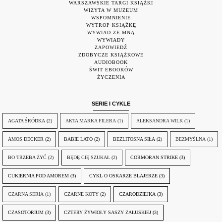
WARSZAWSKIE TARGI KSIĄŻKI
WIZYTA W MUZEUM
WSPOMNIENIE
WYTROP KSIĄŻKĘ
WYWIAD ZE MNĄ
WYWIADY
ZAPOWIEDŹ
ZDOBYCZE KSIĄŻKOWE
AUDIOBOOK
ŚWIT EBOOKÓW
ŻYCZENIA
SERIE I CYKLE
AGATA ŚRÓDKA
(2)
AKTA MARKA FILERA
(1)
ALEKSANDRA WILK
(1)
AMOS DECKER
(2)
BABIE LATO
(2)
BEZLITOSNA SIŁA
(2)
BEZMYŚLNA
(1)
BO TRZEBA ŻYĆ
(2)
BĘDĘ CIĘ SZUKAŁ
(2)
CORMORAN STRIKE
(3)
CUKIERNIA POD AMOREM
(3)
CYKL O OSKARZE BLAJERZE
(3)
CZARNA SERIA
(1)
CZARNE KOTY
(2)
CZARODZIEJKA
(3)
CZASOTORIUM
(3)
CZTERY ŻYWIOŁY SASZY ZAŁUSKIEJ
(3)