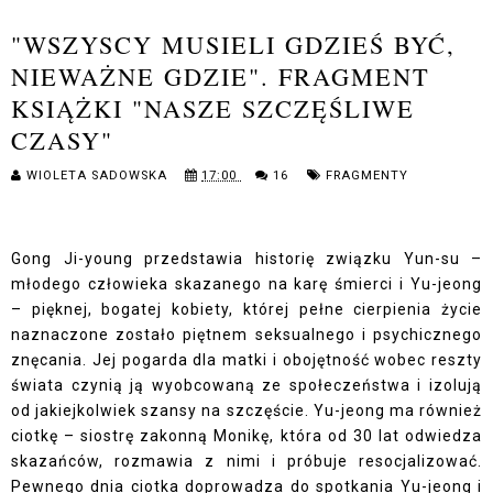
"WSZYSCY MUSIELI GDZIEŚ BYĆ,
NIEWAŻNE GDZIE". FRAGMENT
KSIĄŻKI "NASZE SZCZĘŚLIWE
CZASY"
WIOLETA SADOWSKA
17:00
16
FRAGMENTY
Gong Ji-young przedstawia historię związku Yun-su –
młodego człowieka skazanego na karę śmierci i Yu-jeong
– pięknej, bogatej kobiety, której pełne cierpienia życie
naznaczone zostało piętnem seksualnego i psychicznego
znęcania. Jej pogarda dla matki i obojętność wobec reszty
świata czynią ją wyobcowaną ze społeczeństwa i izolują
od jakiejkolwiek szansy na szczęście. Yu-jeong ma również
ciotkę – siostrę zakonną Monikę, która od 30 lat odwiedza
skazańców, rozmawia z nimi i próbuje resocjalizować.
Pewnego dnia ciotka doprowadza do spotkania Yu-jeong i