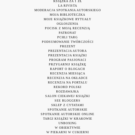
KSIĄŻKA ZA 1 ZŁ
LA RIVISTA
MODERACJA SPOTKANIA AUTORSKIEGO
MOJA BIBLIOTECZKA
MOJE KSIĄŻKOWE RYTUAŁY
OGŁOSZENIA
POCISK Z MOJĄ RECENZJĄ
PATRONAT
PCHLI TARG
PODSUMOWANIE TWÓRCZOŚCI
PREZENT
PREZENTACJA AUTORA
PREZENTACJA KSIĄŻKI
PROGRAM PASJONACI
PRZYGARNIJ KSIĄŻKĘ
RAPORT O BLOGACH
RECENZJA MIESIĄCA
RECENZJA NA OKŁADCE
RECENZJA NA PORTALU
REKORD POLSKI
ROZDAWAJKA
SALON CIEKAWEJ KSIĄŻKI
SEE BLOGGERS
SKLEP Z CYTATAMI
SPOTKANIE AUTORSKIE
SPOTKANIE AUTORSKIE ONLINE
TARGI KSIĄŻKI W KRAKOWIE
UNBOXING
W OBIEKTYWIE
W PIEKARNI W CUKIERNI