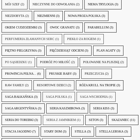
MÓJ SZEF
(2)
NIECZYNNE DO ODWOŁANIA
(2)
NIEMA TRYLOGIA
(3)
NIEZDOBYTA
(2)
NIEZMIENNI
(3)
NOWA PROZA POLSKA
(3)
OKIEM CUDZOZIEMKI
(3)
OWOC GRANATU
(3)
PARABELLUM
(3)
PERFUMERIA ZŁAMANYCH SERC
(1)
PIEKŁO ZA ROGIEM
(1)
PIĘTNO PIELGRZYMA
(3)
PIĘĆDZIESIĄT ODCIENI
(3)
PLAN AGATY
(3)
PO SĄSIEDZKU
(1)
PODRÓŻ PO MIŁOŚĆ
(2)
POLOWANIE NA PLISZKĘ
(2)
PROWINCJA PEŁNA...
(6)
PRUSKIE BABY
(3)
PRZECZUCIA
(2)
RAW FAMILY
(2)
RESORTOWE DZIECI
(2)
RÓŻA KRULL NA TROPIE
(3)
SAGA BAŁKAŃSKA
(3)
SAGA POLSKA
(1)
SAGA WSCHODNIA
(1)
SAGA ARGENTYŃSKA
(3)
SERIA KASZMIROWA
(3)
SERIA KISS
(3)
SERIA DO TOREBKI
(3)
SERIA Z JAMNIKIEM
(1)
SETON
(3)
SKAZANIEC
(11)
STACJA JAGODNO
(7)
STARY DOM
(3)
STELLA
(3)
STELLA LERSKA
(3)