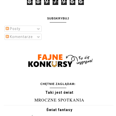
8
8
9
7
9
6
6
SUBSKRYBUJ
Posty
Komentarze
CHĘTNIE ZAGLĄDAM:
Taki jest świat
MROCZNE SPOTKANIA
Świat fantasy