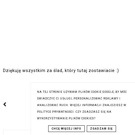
Dziękuję wszystkim za ślad, który tutaj zostawiacie :)
NA TEJ STRONIE UŻYWAM PLIKÓW COOKIE GOOGLE, BY MÓC
ŚWIADCZYĆ CI USŁUGI, PERSONALIZOWAĆ REKLAMY I
ANALIZOWAĆ RUCH. WIĘCEJ INFORMACJI ZNAJDZIESZ W
POLITYCE PRYWATNOŚCI. CZY ZGADZASZ SIĘ NA
WYKORZYSTYWANIE PLIKÓW COOKIES?
SZUKAJ NA TYM BLOGU
CHCĘ WIĘCEJ INFO
ZGADZAM SIĘ