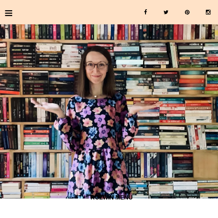
≡
≡ ROZWIŃ MENU