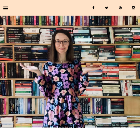
≡
≡ ROZWIŃ MENU