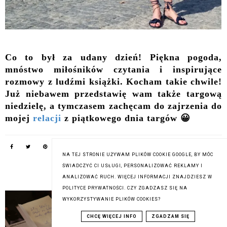
Co to był za udany dzień! Piękna pogoda,
mnóstwo miłośników czytania i inspirujące
rozmowy z ludźmi książki. Kocham takie chwile!
Już niebawem przedstawię wam także targową
niedzielę, a tymczasem zachęcam do zajrzenia do
mojej
relacji
z piątkowego dnia targów 😀
NA TEJ STRONIE UŻYWAM PLIKÓW COOKIE GOOGLE, BY MÓC
PODOBNE POSTY:
ŚWIADCZYĆ CI USŁUGI, PERSONALIZOWAĆ REKLAMY I
ANALIZOWAĆ RUCH. WIĘCEJ INFORMACJI ZNAJDZIESZ W
POLITYCE PRYWATNOŚCI. CZY ZGADZASZ SIĘ NA
WYKORZYSTYWANIE PLIKÓW COOKIES?
CHCĘ WIĘCEJ INFO
ZGADZAM SIĘ