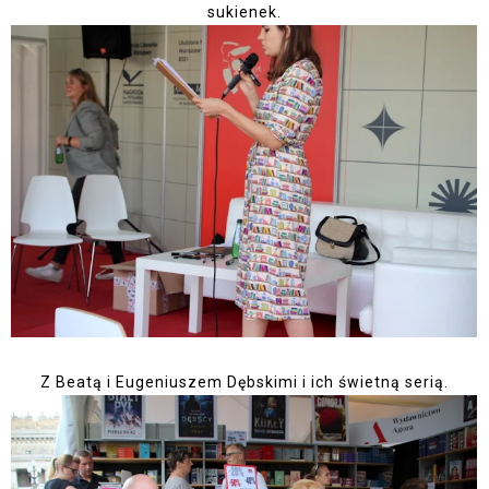
sukienek.
Z Beatą i Eugeniuszem Dębskimi i ich świetną serią.