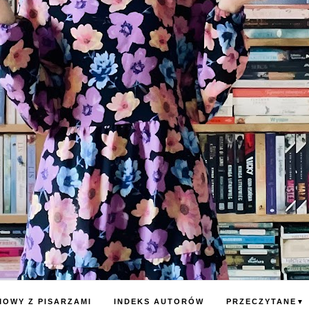
OWY Z PISARZAMI
INDEKS AUTORÓW
PRZECZYTANE
▼