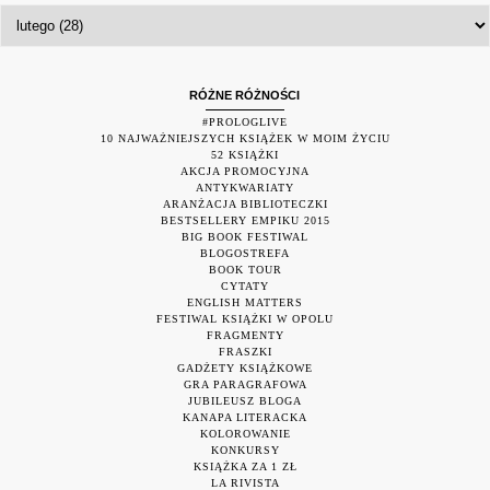
RÓŻNE RÓŻNOŚCI
#PROLOGLIVE
10 NAJWAŻNIEJSZYCH KSIĄŻEK W MOIM ŻYCIU
52 KSIĄŻKI
AKCJA PROMOCYJNA
ANTYKWARIATY
ARANŻACJA BIBLIOTECZKI
BESTSELLERY EMPIKU 2015
BIG BOOK FESTIWAL
BLOGOSTREFA
BOOK TOUR
CYTATY
ENGLISH MATTERS
FESTIWAL KSIĄŻKI W OPOLU
FRAGMENTY
FRASZKI
GADŻETY KSIĄŻKOWE
GRA PARAGRAFOWA
JUBILEUSZ BLOGA
KANAPA LITERACKA
KOLOROWANIE
KONKURSY
KSIĄŻKA ZA 1 ZŁ
LA RIVISTA