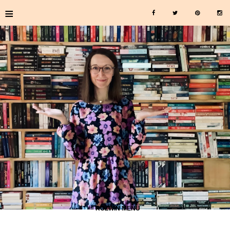
≡
≡ ROZWIŃ MENU