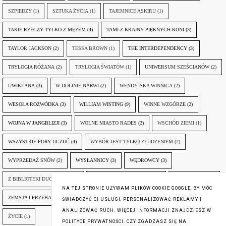
SZPIEDZY
(1)
SZTUKA ŻYCIA
(1)
TAJEMNICE ASKIRU
(1)
TAKIE RZECZY TYLKO Z MĘŻEM
(4)
TAMI Z KRAINY PIĘKNYCH KONI
(3)
TAYLOR JACKSON
(2)
TESSA BROWN
(1)
THE INTERDEPENDENCY
(3)
TRYLOGIA RÓŻANA
(2)
TRYLOGIA ŚWIATÓW
(1)
UNIWERSUM SZEŚCIANÓW
(2)
UWIKŁANA
(3)
W DOLINIE NARWI
(2)
WENDYJSKA WINNICA
(2)
WESOŁA ROZWÓDKA
(3)
WILLIAM WISTING
(9)
WINNE WZGÓRZE
(2)
WOJNA W JANGBLIZJI
(3)
WOLNE MIASTO RADES
(2)
WSCHÓD ZIEMI
(1)
WSZYSTKIE PORY UCZUĆ
(4)
WYBÓR JEST TYLKO ZŁUDZENIEM
(2)
WYPRZEDAŻ SNÓW
(2)
WYSŁANNICY
(3)
WĘDROWCY
(3)
Z BIBLIOTEKI DUCHA GÓR
(1)
ZANIM NADEJDZIE JUTRO
(3)
ZAPOMNIANY
(2)
NA TEJ STRONIE UŻYWAM PLIKÓW COOKIE GOOGLE, BY MÓC
ZEMSTA I PRZEBACZENIE
(6)
ŚLADY ZBRODNI
(3)
ŻYCIA W ŻYCIU
(3)
ŚWIADCZYĆ CI USŁUGI, PERSONALIZOWAĆ REKLAMY I
ANALIZOWAĆ RUCH. WIĘCEJ INFORMACJI ZNAJDZIESZ W
ŻYCIE
(1)
POLITYCE PRYWATNOŚCI. CZY ZGADZASZ SIĘ NA