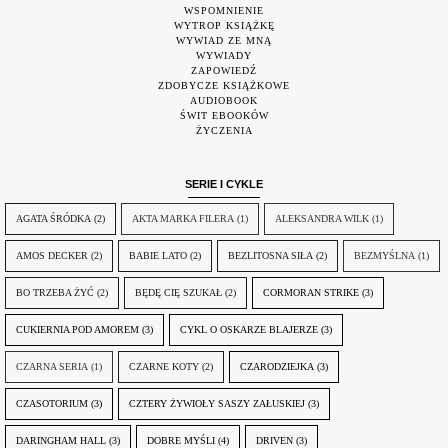
WSPOMNIENIE
WYTROP KSIĄŻKĘ
WYWIAD ZE MNĄ
WYWIADY
ZAPOWIEDŹ
ZDOBYCZE KSIĄŻKOWE
AUDIOBOOK
ŚWIT EBOOKÓW
ŻYCZENIA
SERIE I CYKLE
AGATA ŚRÓDKA
(2)
AKTA MARKA FILERA
(1)
ALEKSANDRA WILK
(1)
AMOS DECKER
(2)
BABIE LATO
(2)
BEZLITOSNA SIŁA
(2)
BEZMYŚLNA
(1)
BO TRZEBA ŻYĆ
(2)
BĘDĘ CIĘ SZUKAŁ
(2)
CORMORAN STRIKE
(3)
CUKIERNIA POD AMOREM
(3)
CYKL O OSKARZE BLAJERZE
(3)
CZARNA SERIA
(1)
CZARNE KOTY
(2)
CZARODZIEJKA
(3)
CZASOTORIUM
(3)
CZTERY ŻYWIOŁY SASZY ZAŁUSKIEJ
(3)
DARINGHAM HALL
(3)
DOBRE MYŚLI
(4)
DRIVEN
(3)