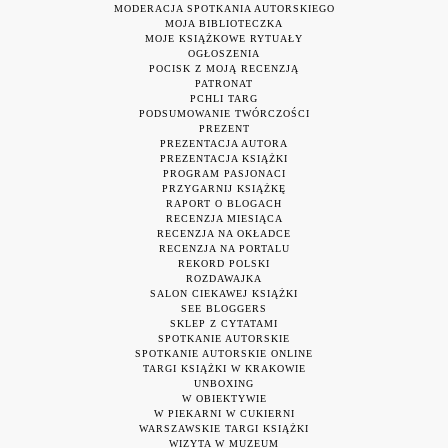
MODERACJA SPOTKANIA AUTORSKIEGO
MOJA BIBLIOTECZKA
MOJE KSIĄŻKOWE RYTUAŁY
OGŁOSZENIA
POCISK Z MOJĄ RECENZJĄ
PATRONAT
PCHLI TARG
PODSUMOWANIE TWÓRCZOŚCI
PREZENT
PREZENTACJA AUTORA
PREZENTACJA KSIĄŻKI
PROGRAM PASJONACI
PRZYGARNIJ KSIĄŻKĘ
RAPORT O BLOGACH
RECENZJA MIESIĄCA
RECENZJA NA OKŁADCE
RECENZJA NA PORTALU
REKORD POLSKI
ROZDAWAJKA
SALON CIEKAWEJ KSIĄŻKI
SEE BLOGGERS
SKLEP Z CYTATAMI
SPOTKANIE AUTORSKIE
SPOTKANIE AUTORSKIE ONLINE
TARGI KSIĄŻKI W KRAKOWIE
UNBOXING
W OBIEKTYWIE
W PIEKARNI W CUKIERNI
WARSZAWSKIE TARGI KSIĄŻKI
WIZYTA W MUZEUM