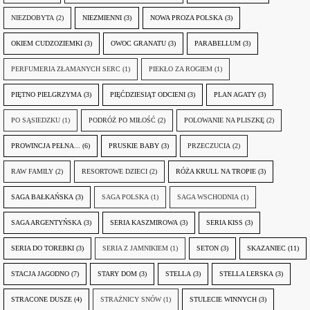
NIEZDOBYTA
(2)
NIEZMIENNI
(3)
NOWA PROZA POLSKA
(3)
OKIEM CUDZOZIEMKI
(3)
OWOC GRANATU
(3)
PARABELLUM
(3)
PERFUMERIA ZŁAMANYCH SERC
(1)
PIEKŁO ZA ROGIEM
(1)
PIĘTNO PIELGRZYMA
(3)
PIĘĆDZIESIĄT ODCIENI
(3)
PLAN AGATY
(3)
PO SĄSIEDZKU
(1)
PODRÓŻ PO MIŁOŚĆ
(2)
POLOWANIE NA PLISZKĘ
(2)
PROWINCJA PEŁNA...
(6)
PRUSKIE BABY
(3)
PRZECZUCIA
(2)
RAW FAMILY
(2)
RESORTOWE DZIECI
(2)
RÓŻA KRULL NA TROPIE
(3)
SAGA BAŁKAŃSKA
(3)
SAGA POLSKA
(1)
SAGA WSCHODNIA
(1)
SAGA ARGENTYŃSKA
(3)
SERIA KASZMIROWA
(3)
SERIA KISS
(3)
SERIA DO TOREBKI
(3)
SERIA Z JAMNIKIEM
(1)
SETON
(3)
SKAZANIEC
(11)
STACJA JAGODNO
(7)
STARY DOM
(3)
STELLA
(3)
STELLA LERSKA
(3)
STRACONE DUSZE
(4)
STRAŻNICY SNÓW
(1)
STULECIE WINNYCH
(3)