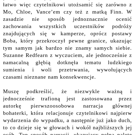
łatwo więc czytelnikowi utożsamić się zarówno z
Mo, Chloe, Vance’em czy też z matką Finn.
W
zasadzie nie sposób jednoznacznie ocenić
zachowania
wszystkich uczestników podróży
znajdujących się w kamperze, oprócz postawy
Boba, który przekroczył pewne granice, ukazując
tym samym jak bardzo nie znamy samych siebie.
Suzanne Redfearn
z wyczuciem, ale jednocześnie z
namacalną głębią dotknęła tematu ludzkiego
sumienia i woli przetrwania, wywołujących
czasami nieznane nam konsekwencje.
Muszę podkreślić, że niezwykle ważną i
jednocześnie trafioną jest zastosowana przez
autorkę pierwszoosobowa narracja głównej
bohaterki, która relacjonuje czytelnikowi najpierw
wydarzenia do wypadku, a następnie już jako duch,
to co dzieje się w głowach i wokół najbliższych jej
osób. Ten sposób narracji,
ukazujący pełną paletę