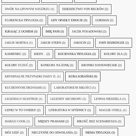
DWÓR NA LIPOWYM WZGÓRZU
(1)
DZIEDZICTWO VON BECKÓW
(2)
FLORENCKA TRYLOGIA
(2)
GDY OPADŁY EMOCJE
(3)
GORDIAN
(2)
IGRAJĄC Z OGNIEM
(3)
IMIĘ PANI
(3)
JACEK POSADOWSKI
(2)
JAKUB MORTKA
(1)
JAKUB STERN
(2)
JAROCIN
(2)
JOHN BEHRINGER
(2)
KAMIENIEC
(2)
KIEDY...
(2)
KOCIEWSKA TRYLOGIA
(3)
KOLORY ZŁA
(2)
KOLORY UCZUĆ
(2)
KONKURS NA ŻONĘ
(2)
KRONIKI SOSNOWIECKIE
(2)
KRYMINALNE PRZYPADKI DAISY D.
(1)
KUBA SOBAŃSKI
(9)
KUCHENNYMI DRZWIAMI
(1)
LABORATORIUM MIŁOŚCI
(1)
LEGENDA O SEANTRZE
(1)
LEGENDY ARCHEONU
(1)
LENIWA NIEDZIELA
(1)
LEPIEJ W TO UWIERZ!
(2)
LITERATURA W SPÓDNICY
(2)
MAGGIE O'DELL
(1)
MARGO COOK
(1)
MIĘDZY PRAWAMI
(2)
MIŁOŚĆ BEZ SCENARIUSZA
(2)
MÓJ SZEF
(2)
NIECZYNNE DO ODWOŁANIA
(2)
NIEMA TRYLOGIA
(3)