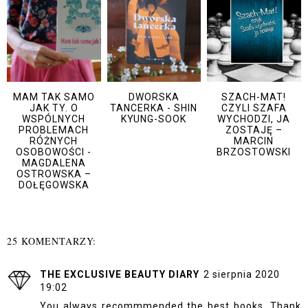
MAM TAK SAMO
DWORSKA
SZACH-MAT!
JAK TY. O
TANCERKA - SHIN
CZYLI SZAFA
WSPÓLNYCH
KYUNG-SOOK
WYCHODZI, JA
PROBLEMACH
ZOSTAJĘ –
RÓŻNYCH
MARCIN
OSOBOWOŚCI -
BRZOSTOWSKI
MAGDALENA
OSTROWSKA –
DOŁĘGOWSKA
25 KOMENTARZY:
THE EXCLUSIVE BEAUTY DIARY
2 sierpnia 2020
19:02
You always recommmended the best books. Thank