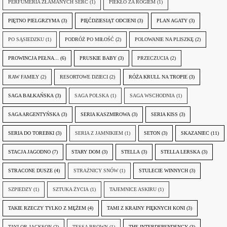
PERFUMERIA ZŁAMANYCH SERC
(1)
PIEKŁO ZA ROGIEM
(1)
PIĘTNO PIELGRZYMA
(3)
PIĘĆDZIESIĄT ODCIENI
(3)
PLAN AGATY
(3)
PO SĄSIEDZKU
(1)
PODRÓŻ PO MIŁOŚĆ
(2)
POLOWANIE NA PLISZKĘ
(2)
PROWINCJA PEŁNA...
(6)
PRUSKIE BABY
(3)
PRZECZUCIA
(2)
RAW FAMILY
(2)
RESORTOWE DZIECI
(2)
RÓŻA KRULL NA TROPIE
(3)
SAGA BAŁKAŃSKA
(3)
SAGA POLSKA
(1)
SAGA WSCHODNIA
(1)
SAGA ARGENTYŃSKA
(3)
SERIA KASZMIROWA
(3)
SERIA KISS
(3)
SERIA DO TOREBKI
(3)
SERIA Z JAMNIKIEM
(1)
SETON
(3)
SKAZANIEC
(11)
STACJA JAGODNO
(7)
STARY DOM
(3)
STELLA
(3)
STELLA LERSKA
(3)
STRACONE DUSZE
(4)
STRAŻNICY SNÓW
(1)
STULECIE WINNYCH
(3)
SZPIEDZY
(1)
SZTUKA ŻYCIA
(1)
TAJEMNICE ASKIRU
(1)
TAKIE RZECZY TYLKO Z MĘŻEM
(4)
TAMI Z KRAINY PIĘKNYCH KONI
(3)
TAYLOR JACKSON
(2)
TESSA BROWN
(1)
THE INTERDEPENDENCY
(3)