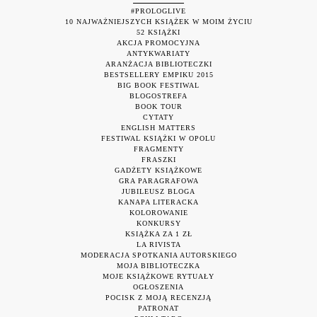
#PROLOGLIVE
10 NAJWAŻNIEJSZYCH KSIĄŻEK W MOIM ŻYCIU
52 KSIĄŻKI
AKCJA PROMOCYJNA
ANTYKWARIATY
ARANŻACJA BIBLIOTECZKI
BESTSELLERY EMPIKU 2015
BIG BOOK FESTIWAL
BLOGOSTREFA
BOOK TOUR
CYTATY
ENGLISH MATTERS
FESTIWAL KSIĄŻKI W OPOLU
FRAGMENTY
FRASZKI
GADŻETY KSIĄŻKOWE
GRA PARAGRAFOWA
JUBILEUSZ BLOGA
KANAPA LITERACKA
KOLOROWANIE
KONKURSY
KSIĄŻKA ZA 1 ZŁ
LA RIVISTA
MODERACJA SPOTKANIA AUTORSKIEGO
MOJA BIBLIOTECZKA
MOJE KSIĄŻKOWE RYTUAŁY
OGŁOSZENIA
POCISK Z MOJĄ RECENZJĄ
PATRONAT