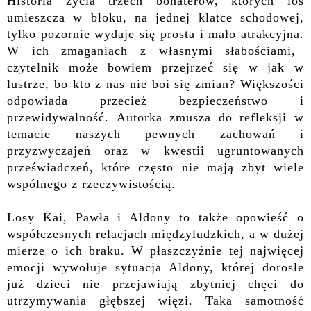
Historia życia trzech bohaterów, których los
umieszcza w bloku, na jednej klatce schodowej,
tylko pozornie wydaje się prosta i mało atrakcyjna.
W ich zmaganiach z własnymi słabościami,
czytelnik może bowiem przejrzeć się w jak w
lustrze, bo kto z nas nie boi się zmian? Większości
odpowiada przecież
bezpieczeństwo i
przewidywalność.
Autorka zmusza do refleksji w
temacie naszych pewnych zachowań i
przyzwyczajeń oraz w kwestii ugruntowanych
przeświadczeń, które często nie mają zbyt wiele
wspólnego z rzeczywistością.
Losy Kai, Pawła i Aldony to także opowieść o
współczesnych relacjach międzyludzkich, a w dużej
mierze o ich braku. W płaszczyźnie tej najwięcej
emocji wywołuje sytuacja Aldony, której dorosłe
już dzieci nie przejawiają zbytniej chęci do
utrzymywania głębszej więzi. Taka samotność