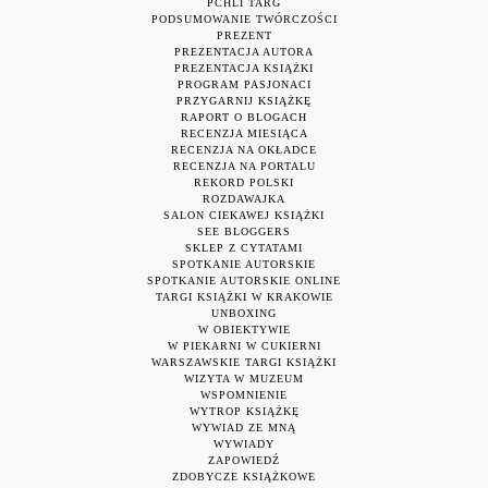
PCHLI TARG
PODSUMOWANIE TWÓRCZOŚCI
PREZENT
PREZENTACJA AUTORA
PREZENTACJA KSIĄŻKI
PROGRAM PASJONACI
PRZYGARNIJ KSIĄŻKĘ
RAPORT O BLOGACH
RECENZJA MIESIĄCA
RECENZJA NA OKŁADCE
RECENZJA NA PORTALU
REKORD POLSKI
ROZDAWAJKA
SALON CIEKAWEJ KSIĄŻKI
SEE BLOGGERS
SKLEP Z CYTATAMI
SPOTKANIE AUTORSKIE
SPOTKANIE AUTORSKIE ONLINE
TARGI KSIĄŻKI W KRAKOWIE
UNBOXING
W OBIEKTYWIE
W PIEKARNI W CUKIERNI
WARSZAWSKIE TARGI KSIĄŻKI
WIZYTA W MUZEUM
WSPOMNIENIE
WYTROP KSIĄŻKĘ
WYWIAD ZE MNĄ
WYWIADY
ZAPOWIEDŹ
ZDOBYCZE KSIĄŻKOWE