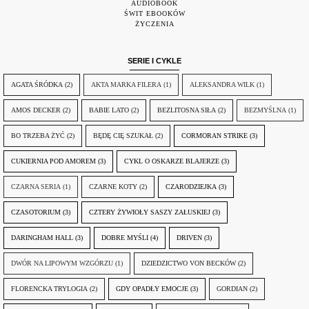
AUDIOBOOK
ŚWIT EBOOKÓW
ŻYCZENIA
SERIE I CYKLE
AGATA ŚRÓDKA
(2)
AKTA MARKA FILERA
(1)
ALEKSANDRA WILK
(1)
AMOS DECKER
(2)
BABIE LATO
(2)
BEZLITOSNA SIŁA
(2)
BEZMYŚLNA
(1)
BO TRZEBA ŻYĆ
(2)
BĘDĘ CIĘ SZUKAŁ
(2)
CORMORAN STRIKE
(3)
CUKIERNIA POD AMOREM
(3)
CYKL O OSKARZE BLAJERZE
(3)
CZARNA SERIA
(1)
CZARNE KOTY
(2)
CZARODZIEJKA
(3)
CZASOTORIUM
(3)
CZTERY ŻYWIOŁY SASZY ZAŁUSKIEJ
(3)
DARINGHAM HALL
(3)
DOBRE MYŚLI
(4)
DRIVEN
(3)
DWÓR NA LIPOWYM WZGÓRZU
(1)
DZIEDZICTWO VON BECKÓW
(2)
FLORENCKA TRYLOGIA
(2)
GDY OPADŁY EMOCJE
(3)
GORDIAN
(2)