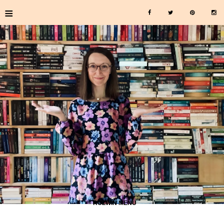
≡
≡ ROZWIŃ MENU