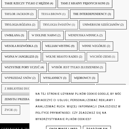
TAKIE RZECZY TYLKO Z MĘŻEM
(4)
TAMI Z KRAINY PIĘKNYCH KONI
(3)
TAYLOR JACKSON
(2)
TESSA BROWN
(1)
THE INTERDEPENDENCY
(3)
TRYLOGIA RÓŻANA
(2)
TRYLOGIA ŚWIATÓW
(1)
UNIWERSUM SZEŚCIANÓW
(2)
UWIKŁANA
(3)
W DOLINIE NARWI
(2)
WENDYJSKA WINNICA
(2)
WESOŁA ROZWÓDKA
(3)
WILLIAM WISTING
(9)
WINNE WZGÓRZE
(2)
WOJNA W JANGBLIZJI
(3)
WOLNE MIASTO RADES
(2)
WSCHÓD ZIEMI
(1)
WSZYSTKIE PORY UCZUĆ
(4)
WYBÓR JEST TYLKO ZŁUDZENIEM
(2)
WYPRZEDAŻ SNÓW
(2)
WYSŁANNICY
(3)
WĘDROWCY
(3)
Z BIBLIOTEKI DUCHA GÓR
(1)
ZANIM NADEJDZIE JUTRO
(3)
ZAPOMNIANY
(2)
NA TEJ STRONIE UŻYWAM PLIKÓW COOKIE GOOGLE, BY MÓC
ZEMSTA I PRZEBACZENIE
(6)
ŚLADY ZBRODNI
(3)
ŻYCIA W ŻYCIU
(3)
ŚWIADCZYĆ CI USŁUGI, PERSONALIZOWAĆ REKLAMY I
ANALIZOWAĆ RUCH. WIĘCEJ INFORMACJI ZNAJDZIESZ W
ŻYCIE
(1)
POLITYCE PRYWATNOŚCI. CZY ZGADZASZ SIĘ NA
WYKORZYSTYWANIE PLIKÓW COOKIES?
COPYRIGHT © 2016
SUBIEKTYWNIE O KSIĄŻKACH
,
BLOG DESIGN: