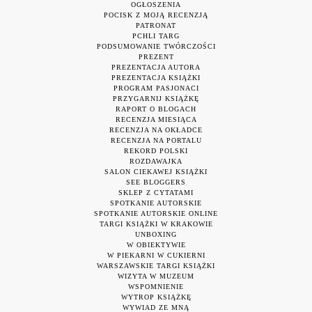
OGŁOSZENIA
POCISK Z MOJĄ RECENZJĄ
PATRONAT
PCHLI TARG
PODSUMOWANIE TWÓRCZOŚCI
PREZENT
PREZENTACJA AUTORA
PREZENTACJA KSIĄŻKI
PROGRAM PASJONACI
PRZYGARNIJ KSIĄŻKĘ
RAPORT O BLOGACH
RECENZJA MIESIĄCA
RECENZJA NA OKŁADCE
RECENZJA NA PORTALU
REKORD POLSKI
ROZDAWAJKA
SALON CIEKAWEJ KSIĄŻKI
SEE BLOGGERS
SKLEP Z CYTATAMI
SPOTKANIE AUTORSKIE
SPOTKANIE AUTORSKIE ONLINE
TARGI KSIĄŻKI W KRAKOWIE
UNBOXING
W OBIEKTYWIE
W PIEKARNI W CUKIERNI
WARSZAWSKIE TARGI KSIĄŻKI
WIZYTA W MUZEUM
WSPOMNIENIE
WYTROP KSIĄŻKĘ
WYWIAD ZE MNĄ