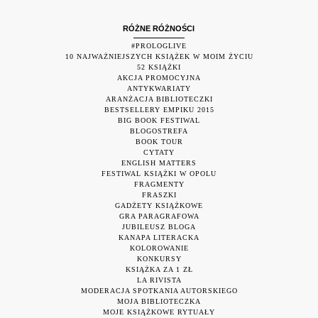
RÓŻNE RÓŻNOŚCI
#PROLOGLIVE
10 NAJWAŻNIEJSZYCH KSIĄŻEK W MOIM ŻYCIU
52 KSIĄŻKI
AKCJA PROMOCYJNA
ANTYKWARIATY
ARANŻACJA BIBLIOTECZKI
BESTSELLERY EMPIKU 2015
BIG BOOK FESTIWAL
BLOGOSTREFA
BOOK TOUR
CYTATY
ENGLISH MATTERS
FESTIWAL KSIĄŻKI W OPOLU
FRAGMENTY
FRASZKI
GADŻETY KSIĄŻKOWE
GRA PARAGRAFOWA
JUBILEUSZ BLOGA
KANAPA LITERACKA
KOLOROWANIE
KONKURSY
KSIĄŻKA ZA 1 ZŁ
LA RIVISTA
MODERACJA SPOTKANIA AUTORSKIEGO
MOJA BIBLIOTECZKA
MOJE KSIĄŻKOWE RYTUAŁY