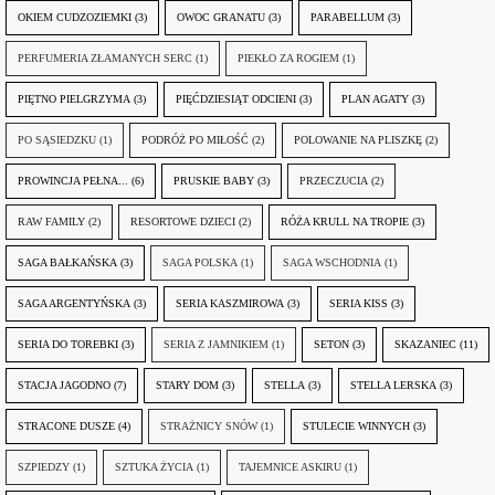
OKIEM CUDZOZIEMKI
(3)
OWOC GRANATU
(3)
PARABELLUM
(3)
PERFUMERIA ZŁAMANYCH SERC
(1)
PIEKŁO ZA ROGIEM
(1)
PIĘTNO PIELGRZYMA
(3)
PIĘĆDZIESIĄT ODCIENI
(3)
PLAN AGATY
(3)
PO SĄSIEDZKU
(1)
PODRÓŻ PO MIŁOŚĆ
(2)
POLOWANIE NA PLISZKĘ
(2)
PROWINCJA PEŁNA...
(6)
PRUSKIE BABY
(3)
PRZECZUCIA
(2)
RAW FAMILY
(2)
RESORTOWE DZIECI
(2)
RÓŻA KRULL NA TROPIE
(3)
SAGA BAŁKAŃSKA
(3)
SAGA POLSKA
(1)
SAGA WSCHODNIA
(1)
SAGA ARGENTYŃSKA
(3)
SERIA KASZMIROWA
(3)
SERIA KISS
(3)
SERIA DO TOREBKI
(3)
SERIA Z JAMNIKIEM
(1)
SETON
(3)
SKAZANIEC
(11)
STACJA JAGODNO
(7)
STARY DOM
(3)
STELLA
(3)
STELLA LERSKA
(3)
STRACONE DUSZE
(4)
STRAŻNICY SNÓW
(1)
STULECIE WINNYCH
(3)
SZPIEDZY
(1)
SZTUKA ŻYCIA
(1)
TAJEMNICE ASKIRU
(1)