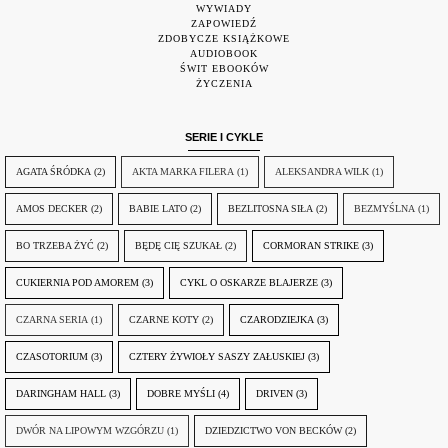
WYWIADY
ZAPOWIEDŹ
ZDOBYCZE KSIĄŻKOWE
AUDIOBOOK
ŚWIT EBOOKÓW
ŻYCZENIA
SERIE I CYKLE
AGATA ŚRÓDKA
(2)
AKTA MARKA FILERA
(1)
ALEKSANDRA WILK
(1)
AMOS DECKER
(2)
BABIE LATO
(2)
BEZLITOSNA SIŁA
(2)
BEZMYŚLNA
(1)
BO TRZEBA ŻYĆ
(2)
BĘDĘ CIĘ SZUKAŁ
(2)
CORMORAN STRIKE
(3)
CUKIERNIA POD AMOREM
(3)
CYKL O OSKARZE BLAJERZE
(3)
CZARNA SERIA
(1)
CZARNE KOTY
(2)
CZARODZIEJKA
(3)
CZASOTORIUM
(3)
CZTERY ŻYWIOŁY SASZY ZAŁUSKIEJ
(3)
DARINGHAM HALL
(3)
DOBRE MYŚLI
(4)
DRIVEN
(3)
DWÓR NA LIPOWYM WZGÓRZU
(1)
DZIEDZICTWO VON BECKÓW
(2)