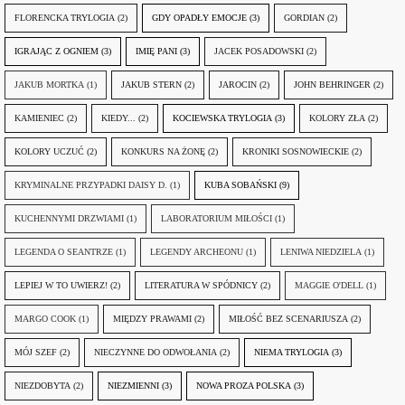
FLORENCKA TRYLOGIA
(2)
GDY OPADŁY EMOCJE
(3)
GORDIAN
(2)
IGRAJĄC Z OGNIEM
(3)
IMIĘ PANI
(3)
JACEK POSADOWSKI
(2)
JAKUB MORTKA
(1)
JAKUB STERN
(2)
JAROCIN
(2)
JOHN BEHRINGER
(2)
KAMIENIEC
(2)
KIEDY...
(2)
KOCIEWSKA TRYLOGIA
(3)
KOLORY ZŁA
(2)
KOLORY UCZUĆ
(2)
KONKURS NA ŻONĘ
(2)
KRONIKI SOSNOWIECKIE
(2)
KRYMINALNE PRZYPADKI DAISY D.
(1)
KUBA SOBAŃSKI
(9)
KUCHENNYMI DRZWIAMI
(1)
LABORATORIUM MIŁOŚCI
(1)
LEGENDA O SEANTRZE
(1)
LEGENDY ARCHEONU
(1)
LENIWA NIEDZIELA
(1)
LEPIEJ W TO UWIERZ!
(2)
LITERATURA W SPÓDNICY
(2)
MAGGIE O'DELL
(1)
MARGO COOK
(1)
MIĘDZY PRAWAMI
(2)
MIŁOŚĆ BEZ SCENARIUSZA
(2)
MÓJ SZEF
(2)
NIECZYNNE DO ODWOŁANIA
(2)
NIEMA TRYLOGIA
(3)
NIEZDOBYTA
(2)
NIEZMIENNI
(3)
NOWA PROZA POLSKA
(3)