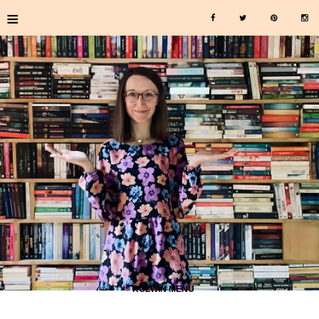
≡
≡ ROZWIŃ MENU