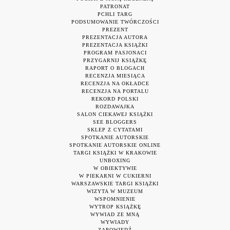
PATRONAT
PCHLI TARG
PODSUMOWANIE TWÓRCZOŚCI
PREZENT
PREZENTACJA AUTORA
PREZENTACJA KSIĄŻKI
PROGRAM PASJONACI
PRZYGARNIJ KSIĄŻKĘ
RAPORT O BLOGACH
RECENZJA MIESIĄCA
RECENZJA NA OKŁADCE
RECENZJA NA PORTALU
REKORD POLSKI
ROZDAWAJKA
SALON CIEKAWEJ KSIĄŻKI
SEE BLOGGERS
SKLEP Z CYTATAMI
SPOTKANIE AUTORSKIE
SPOTKANIE AUTORSKIE ONLINE
TARGI KSIĄŻKI W KRAKOWIE
UNBOXING
W OBIEKTYWIE
W PIEKARNI W CUKIERNI
WARSZAWSKIE TARGI KSIĄŻKI
WIZYTA W MUZEUM
WSPOMNIENIE
WYTROP KSIĄŻKĘ
WYWIAD ZE MNĄ
WYWIADY
ZAPOWIEDŹ