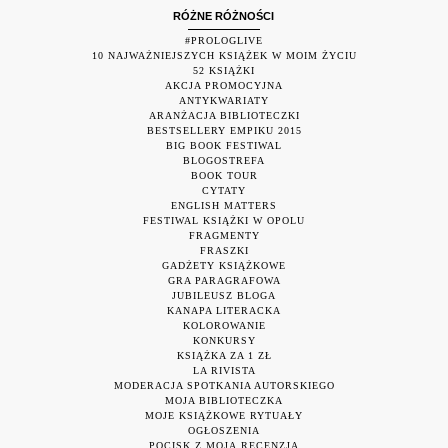
RÓŻNE RÓŻNOŚCI
#PROLOGLIVE
10 NAJWAŻNIEJSZYCH KSIĄŻEK W MOIM ŻYCIU
52 KSIĄŻKI
AKCJA PROMOCYJNA
ANTYKWARIATY
ARANŻACJA BIBLIOTECZKI
BESTSELLERY EMPIKU 2015
BIG BOOK FESTIWAL
BLOGOSTREFA
BOOK TOUR
CYTATY
ENGLISH MATTERS
FESTIWAL KSIĄŻKI W OPOLU
FRAGMENTY
FRASZKI
GADŻETY KSIĄŻKOWE
GRA PARAGRAFOWA
JUBILEUSZ BLOGA
KANAPA LITERACKA
KOLOROWANIE
KONKURSY
KSIĄŻKA ZA 1 ZŁ
LA RIVISTA
MODERACJA SPOTKANIA AUTORSKIEGO
MOJA BIBLIOTECZKA
MOJE KSIĄŻKOWE RYTUAŁY
OGŁOSZENIA
POCISK Z MOJĄ RECENZJĄ