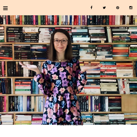
≡
≡ ROZWIŃ MENU