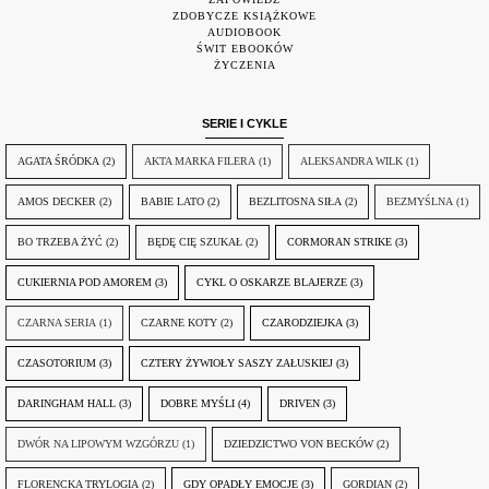
ZDOBYCZE KSIĄŻKOWE
AUDIOBOOK
ŚWIT EBOOKÓW
ŻYCZENIA
SERIE I CYKLE
AGATA ŚRÓDKA
(2)
AKTA MARKA FILERA
(1)
ALEKSANDRA WILK
(1)
AMOS DECKER
(2)
BABIE LATO
(2)
BEZLITOSNA SIŁA
(2)
BEZMYŚLNA
(1)
BO TRZEBA ŻYĆ
(2)
BĘDĘ CIĘ SZUKAŁ
(2)
CORMORAN STRIKE
(3)
CUKIERNIA POD AMOREM
(3)
CYKL O OSKARZE BLAJERZE
(3)
CZARNA SERIA
(1)
CZARNE KOTY
(2)
CZARODZIEJKA
(3)
CZASOTORIUM
(3)
CZTERY ŻYWIOŁY SASZY ZAŁUSKIEJ
(3)
DARINGHAM HALL
(3)
DOBRE MYŚLI
(4)
DRIVEN
(3)
DWÓR NA LIPOWYM WZGÓRZU
(1)
DZIEDZICTWO VON BECKÓW
(2)
FLORENCKA TRYLOGIA
(2)
GDY OPADŁY EMOCJE
(3)
GORDIAN
(2)