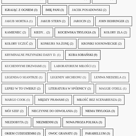
IGRAJĄC Z OGNIEM
(3)
IMIĘ PANI
(3)
JACEK POSADOWSKI
(2)
JAKUB MORTKA
(1)
JAKUB STERN
(2)
JAROCIN
(2)
JOHN BEHRINGER
(2)
KAMIENIEC
(2)
KIEDY...
(2)
KOCIEWSKA TRYLOGIA
(3)
KOLORY ZŁA
(2)
KOLORY UCZUĆ
(2)
KONKURS NA ŻONĘ
(2)
KRONIKI SOSNOWIECKIE
(2)
KRYMINALNE PRZYPADKI DAISY D.
(1)
KUBA SOBAŃSKI
(9)
KUCHENNYMI DRZWIAMI
(1)
LABORATORIUM MIŁOŚCI
(1)
LEGENDA O SEANTRZE
(1)
LEGENDY ARCHEONU
(1)
LENIWA NIEDZIELA
(1)
LEPIEJ W TO UWIERZ!
(2)
LITERATURA W SPÓDNICY
(2)
MAGGIE O'DELL
(1)
MARGO COOK
(1)
MIĘDZY PRAWAMI
(2)
MIŁOŚĆ BEZ SCENARIUSZA
(2)
MÓJ SZEF
(2)
NIECZYNNE DO ODWOŁANIA
(2)
NIEMA TRYLOGIA
(3)
NIEZDOBYTA
(2)
NIEZMIENNI
(3)
NOWA PROZA POLSKA
(3)
OKIEM CUDZOZIEMKI
(3)
OWOC GRANATU
(3)
PARABELLUM
(3)