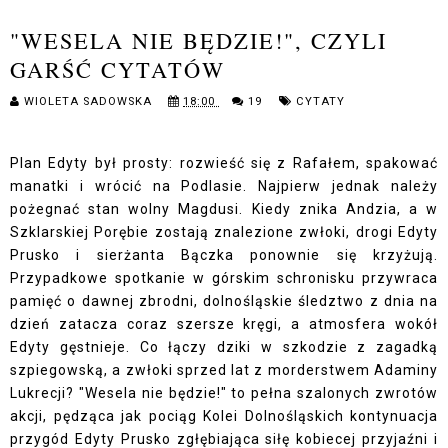
"WESELA NIE BĘDZIE!", CZYLI
GARŚĆ CYTATÓW
WIOLETA SADOWSKA
18:00
19
CYTATY
Plan Edyty był prosty: rozwieść się z Rafałem, spakować
manatki i wrócić na Podlasie. Najpierw jednak należy
pożegnać stan wolny Magdusi. Kiedy znika Andzia, a w
Szklarskiej Porębie zostają znalezione zwłoki, drogi Edyty
Prusko i sierżanta Bączka ponownie się krzyżują.
Przypadkowe spotkanie w górskim schronisku przywraca
pamięć o dawnej zbrodni, dolnośląskie śledztwo z dnia na
dzień zatacza coraz szersze kręgi, a atmosfera wokół
Edyty gęstnieje. Co łączy dziki w szkodzie z zagadką
szpiegowską, a zwłoki sprzed lat z morderstwem Adaminy
Lukrecji? "Wesela nie będzie!" to pełna szalonych zwrotów
akcji, pędząca jak pociąg Kolei Dolnośląskich kontynuacja
przygód Edyty Prusko zgłębiająca siłę kobiecej przyjaźni i