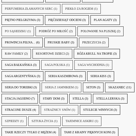
PERFUMERIA ZŁAMANYCH SERC
(1)
PIEKŁO ZA ROGIEM
(1)
PIĘTNO PIELGRZYMA
(3)
PIĘĆDZIESIĄT ODCIENI
(3)
PLAN AGATY
(3)
PO SĄSIEDZKU
(1)
PODRÓŻ PO MIŁOŚĆ
(2)
POLOWANIE NA PLISZKĘ
(2)
PROWINCJA PEŁNA...
(6)
PRUSKIE BABY
(3)
PRZECZUCIA
(2)
RAW FAMILY
(2)
RESORTOWE DZIECI
(2)
RÓŻA KRULL NA TROPIE
(3)
SAGA BAŁKAŃSKA
(3)
SAGA POLSKA
(1)
SAGA WSCHODNIA
(1)
SAGA ARGENTYŃSKA
(3)
SERIA KASZMIROWA
(3)
SERIA KISS
(3)
SERIA DO TOREBKI
(3)
SERIA Z JAMNIKIEM
(1)
SETON
(3)
SKAZANIEC
(11)
STACJA JAGODNO
(7)
STARY DOM
(3)
STELLA
(3)
STELLA LERSKA
(3)
STRACONE DUSZE
(4)
STRAŻNICY SNÓW
(1)
STULECIE WINNYCH
(3)
SZPIEDZY
(1)
SZTUKA ŻYCIA
(1)
TAJEMNICE ASKIRU
(1)
TAKIE RZECZY TYLKO Z MĘŻEM
(4)
TAMI Z KRAINY PIĘKNYCH KONI
(3)