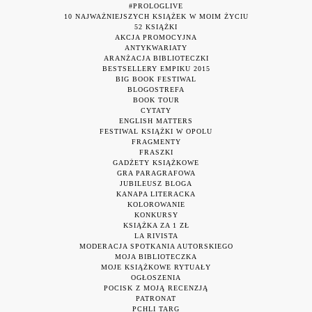
#PROLOGLIVE
10 NAJWAŻNIEJSZYCH KSIĄŻEK W MOIM ŻYCIU
52 KSIĄŻKI
AKCJA PROMOCYJNA
ANTYKWARIATY
ARANŻACJA BIBLIOTECZKI
BESTSELLERY EMPIKU 2015
BIG BOOK FESTIWAL
BLOGOSTREFA
BOOK TOUR
CYTATY
ENGLISH MATTERS
FESTIWAL KSIĄŻKI W OPOLU
FRAGMENTY
FRASZKI
GADŻETY KSIĄŻKOWE
GRA PARAGRAFOWA
JUBILEUSZ BLOGA
KANAPA LITERACKA
KOLOROWANIE
KONKURSY
KSIĄŻKA ZA 1 ZŁ
LA RIVISTA
MODERACJA SPOTKANIA AUTORSKIEGO
MOJA BIBLIOTECZKA
MOJE KSIĄŻKOWE RYTUAŁY
OGŁOSZENIA
POCISK Z MOJĄ RECENZJĄ
PATRONAT
PCHLI TARG