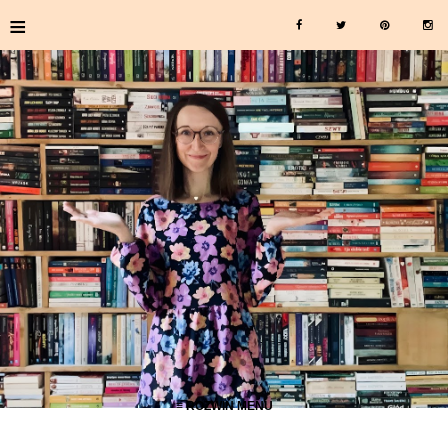
≡
≡ ROZWIŃ MENU