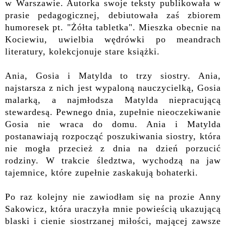
w Warszawie. Autorka swoje teksty publikowała w
prasie pedagogicznej, debiutowała zaś zbiorem
humoresek pt. "Żółta tabletka". Mieszka obecnie na
Kociewiu, uwielbia wędrówki po meandrach
literatury, kolekcjonuje stare książki.
Ania, Gosia i Matylda to trzy siostry. Ania,
najstarsza z nich jest wypaloną nauczycielką, Gosia
malarką, a najmłodsza Matylda niepracującą
stewardesą. Pewnego dnia, zupełnie nieoczekiwanie
Gosia nie wraca do domu. Ania i Matylda
postanawiają rozpocząć poszukiwania siostry, która
nie mogła przecież z dnia na dzień porzucić
rodziny. W trakcie śledztwa, wychodzą na jaw
tajemnice, które zupełnie zaskakują bohaterki.
Po raz kolejny nie zawiodłam się na prozie Anny
Sakowicz, która uraczyła mnie powieścią
ukazującą
blaski i cienie siostrzanej miłości, mającej zawsze