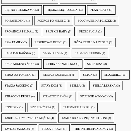
PIĘTNO PIELGRZYMA
(3)
PIĘĆDZIESIĄT ODCIENI
(3)
PLAN AGATY
(3)
PO SĄSIEDZKU
(1)
PODRÓŻ PO MIŁOŚĆ
(2)
POLOWANIE NA PLISZKĘ
(2)
PROWINCJA PEŁNA...
(6)
PRUSKIE BABY
(3)
PRZECZUCIA
(2)
RAW FAMILY
(2)
RESORTOWE DZIECI
(2)
RÓŻA KRULL NA TROPIE
(3)
SAGA BAŁKAŃSKA
(3)
SAGA POLSKA
(1)
SAGA WSCHODNIA
(1)
SAGA ARGENTYŃSKA
(3)
SERIA KASZMIROWA
(3)
SERIA KISS
(3)
SERIA DO TOREBKI
(3)
SERIA Z JAMNIKIEM
(1)
SETON
(3)
SKAZANIEC
(11)
STACJA JAGODNO
(7)
STARY DOM
(3)
STELLA
(3)
STELLA LERSKA
(3)
STRACONE DUSZE
(4)
STRAŻNICY SNÓW
(1)
STULECIE WINNYCH
(3)
SZPIEDZY
(1)
SZTUKA ŻYCIA
(1)
TAJEMNICE ASKIRU
(1)
TAKIE RZECZY TYLKO Z MĘŻEM
(4)
TAMI Z KRAINY PIĘKNYCH KONI
(3)
TAYLOR JACKSON
(2)
TESSA BROWN
(1)
THE INTERDEPENDENCY
(3)