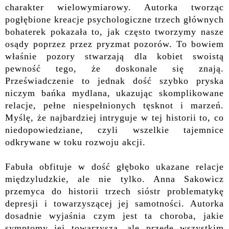
charakter wielowymiarowy. Autorka tworząc
pogłębione kreacje psychologiczne trzech głównych
bohaterek pokazała
to, jak często tworzymy
nasze
osądy p
oprzez przez pryzmat pozorów. To bowiem
właśnie pozory stwarzają dla kobiet swoistą
pewność tego, że doskonale się znają.
Przeświadczenie to jednak dość szybko pryska
niczym bańka mydlana, ukazując skomplikowane
relacje, pełne niespełnionych tęsknot i marzeń.
Myślę, że najbardziej intryguje w tej historii to, co
niedopowiedziane, czyli wszelkie tajemnice
odkrywane w toku rozwoju akcji.
Fabuła obfituje w dość głęboko ukazane relacje
międzyludzkie, ale nie tylko. Anna Sakowicz
przemyca do historii trzech sióstr problematykę
depresji i towarzyszącej jej samotności. Autorka
dosadnie wyjaśnia czym jest ta choroba, jakie
symptomy jej towarzyszą, ale przede wszystkim