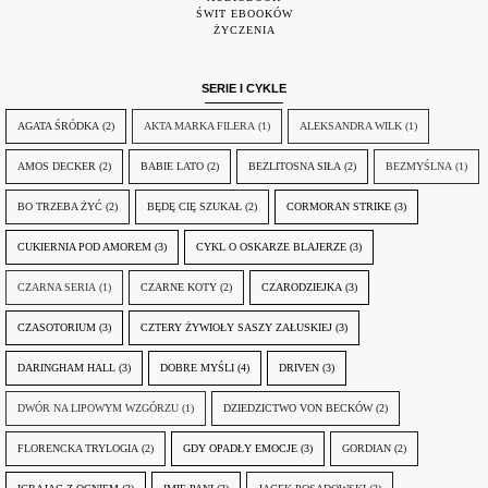
ŚWIT EBOOKÓW
ŻYCZENIA
SERIE I CYKLE
AGATA ŚRÓDKA
(2)
AKTA MARKA FILERA
(1)
ALEKSANDRA WILK
(1)
AMOS DECKER
(2)
BABIE LATO
(2)
BEZLITOSNA SIŁA
(2)
BEZMYŚLNA
(1)
BO TRZEBA ŻYĆ
(2)
BĘDĘ CIĘ SZUKAŁ
(2)
CORMORAN STRIKE
(3)
CUKIERNIA POD AMOREM
(3)
CYKL O OSKARZE BLAJERZE
(3)
CZARNA SERIA
(1)
CZARNE KOTY
(2)
CZARODZIEJKA
(3)
CZASOTORIUM
(3)
CZTERY ŻYWIOŁY SASZY ZAŁUSKIEJ
(3)
DARINGHAM HALL
(3)
DOBRE MYŚLI
(4)
DRIVEN
(3)
DWÓR NA LIPOWYM WZGÓRZU
(1)
DZIEDZICTWO VON BECKÓW
(2)
FLORENCKA TRYLOGIA
(2)
GDY OPADŁY EMOCJE
(3)
GORDIAN
(2)