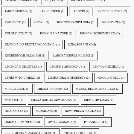
IGRAJĄC Z OGNIEM
(3)
IMIĘ PANI
(3)
JACEK POSADOWSKI
(2)
JAKUB MORTKA
(1)
JAKUB STERN
(2)
JAROCIN
(2)
JOHN BEHRINGER
(2)
KAMIENIEC
(2)
KIEDY...
(2)
KOCIEWSKA TRYLOGIA
(3)
KOLORY ZŁA
(2)
KOLORY UCZUĆ
(2)
KONKURS NA ŻONĘ
(2)
KRONIKI SOSNOWIECKIE
(2)
KRYMINALNE PRZYPADKI DAISY D.
(1)
KUBA SOBAŃSKI
(9)
KUCHENNYMI DRZWIAMI
(1)
LABORATORIUM MIŁOŚCI
(1)
LEGENDA O SEANTRZE
(1)
LEGENDY ARCHEONU
(1)
LENIWA NIEDZIELA
(1)
LEPIEJ W TO UWIERZ!
(2)
LITERATURA W SPÓDNICY
(2)
MAGGIE O'DELL
(1)
MARGO COOK
(1)
MIĘDZY PRAWAMI
(2)
MIŁOŚĆ BEZ SCENARIUSZA
(2)
MÓJ SZEF
(2)
NIECZYNNE DO ODWOŁANIA
(2)
NIEMA TRYLOGIA
(3)
NIEZDOBYTA
(2)
NIEZMIENNI
(3)
NOWA PROZA POLSKA
(3)
OKIEM CUDZOZIEMKI
(3)
OWOC GRANATU
(3)
PARABELLUM
(3)
PERFUMERIA ZŁAMANYCH SERC
(1)
PIEKŁO ZA ROGIEM
(1)