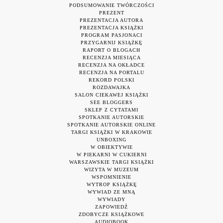
PODSUMOWANIE TWÓRCZOŚCI
PREZENT
PREZENTACJA AUTORA
PREZENTACJA KSIĄŻKI
PROGRAM PASJONACI
PRZYGARNIJ KSIĄŻKĘ
RAPORT O BLOGACH
RECENZJA MIESIĄCA
RECENZJA NA OKŁADCE
RECENZJA NA PORTALU
REKORD POLSKI
ROZDAWAJKA
SALON CIEKAWEJ KSIĄŻKI
SEE BLOGGERS
SKLEP Z CYTATAMI
SPOTKANIE AUTORSKIE
SPOTKANIE AUTORSKIE ONLINE
TARGI KSIĄŻKI W KRAKOWIE
UNBOXING
W OBIEKTYWIE
W PIEKARNI W CUKIERNI
WARSZAWSKIE TARGI KSIĄŻKI
WIZYTA W MUZEUM
WSPOMNIENIE
WYTROP KSIĄŻKĘ
WYWIAD ZE MNĄ
WYWIADY
ZAPOWIEDŹ
ZDOBYCZE KSIĄŻKOWE
AUDIOBOOK