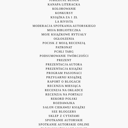
JUBILEUSZ BLOGA
KANAPA LITERACKA
KOLOROWANIE
KONKURSY
KSIĄŻKA ZA 1 ZŁ
LA RIVISTA
MODERACJA SPOTKANIA AUTORSKIEGO
MOJA BIBLIOTECZKA
MOJE KSIĄŻKOWE RYTUAŁY
OGŁOSZENIA
POCISK Z MOJĄ RECENZJĄ
PATRONAT
PCHLI TARG
PODSUMOWANIE TWÓRCZOŚCI
PREZENT
PREZENTACJA AUTORA
PREZENTACJA KSIĄŻKI
PROGRAM PASJONACI
PRZYGARNIJ KSIĄŻKĘ
RAPORT O BLOGACH
RECENZJA MIESIĄCA
RECENZJA NA OKŁADCE
RECENZJA NA PORTALU
REKORD POLSKI
ROZDAWAJKA
SALON CIEKAWEJ KSIĄŻKI
SEE BLOGGERS
SKLEP Z CYTATAMI
SPOTKANIE AUTORSKIE
SPOTKANIE AUTORSKIE ONLINE