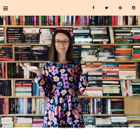
≡
≡ ROZWIŃ MENU