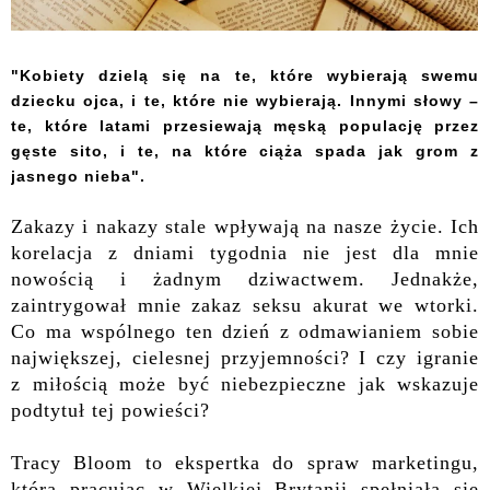
"Kobiety dzielą się na te, które wybierają swemu
dziecku ojca, i te, które nie wybierają. Innymi słowy –
te, które latami przesiewają męską populację przez
gęste sito, i te, na które ciąża spada jak grom z
jasnego nieba".
Zakazy i nakazy stale wpływają na nasze życie. Ich
korelacja z dniami tygodnia nie jest dla mnie
nowością i żadnym dziwactwem. Jednakże,
zaintrygował mnie zakaz seksu akurat we wtorki.
Co ma wspólnego ten dzień z odmawianiem sobie
największej, cielesnej przyjemności? I czy igranie
z miłością może być niebezpieczne jak wskazuje
podtytuł tej powieści?
Tracy Bloom to ekspertka do spraw marketingu,
która pracując w Wielkiej Brytanii spełniała się