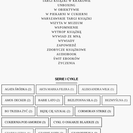
TARGI KSIĄŻKI W KRAKOWIE
UNBOXING
W OBIEKTYWIE
W PIEKARNI W CUKIERNI
WARSZAWSKIE TARGI KSIĄŻKI
WIZYTA W MUZEUM
WSPOMNIENIE
WYTROP KSIĄŻKĘ
WYWIAD ZE MNĄ
WYWIADY
ZAPOWIEDŹ
ZDOBYCZE KSIĄŻKOWE
AUDIOBOOK
ŚWIT EBOOKÓW
ŻYCZENIA
SERIE I CYKLE
AGATA ŚRÓDKA
(2)
AKTA MARKA FILERA
(1)
ALEKSANDRA WILK
(1)
AMOS DECKER
(2)
BABIE LATO
(2)
BEZLITOSNA SIŁA
(2)
BEZMYŚLNA
(1)
BO TRZEBA ŻYĆ
(2)
BĘDĘ CIĘ SZUKAŁ
(2)
CORMORAN STRIKE
(3)
CUKIERNIA POD AMOREM
(3)
CYKL O OSKARZE BLAJERZE
(3)