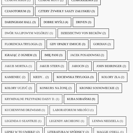
CZARNA SERIA
(1)
CZARNE KOTY
(2)
CZARODZIEJKA
(3)
CZASOTORIUM
(3)
CZTERY ŻYWIOŁY SASZY ZAŁUSKIEJ
(3)
DARINGHAM HALL
(3)
DOBRE MYŚLI
(4)
DRIVEN
(3)
DWÓR NA LIPOWYM WZGÓRZU
(1)
DZIEDZICTWO VON BECKÓW
(2)
FLORENCKA TRYLOGIA
(2)
GDY OPADŁY EMOCJE
(3)
GORDIAN
(2)
IGRAJĄC Z OGNIEM
(3)
IMIĘ PANI
(3)
JACEK POSADOWSKI
(2)
JAKUB MORTKA
(1)
JAKUB STERN
(2)
JAROCIN
(2)
JOHN BEHRINGER
(2)
KAMIENIEC
(2)
KIEDY...
(2)
KOCIEWSKA TRYLOGIA
(3)
KOLORY ZŁA
(2)
KOLORY UCZUĆ
(2)
KONKURS NA ŻONĘ
(2)
KRONIKI SOSNOWIECKIE
(2)
KRYMINALNE PRZYPADKI DAISY D.
(1)
KUBA SOBAŃSKI
(9)
KUCHENNYMI DRZWIAMI
(1)
LABORATORIUM MIŁOŚCI
(1)
LEGENDA O SEANTRZE
(1)
LEGENDY ARCHEONU
(1)
LENIWA NIEDZIELA
(1)
LEPIEJ W TO UWIERZ!
(2)
LITERATURA W SPÓDNICY
(2)
MAGGIE O'DELL
(1)