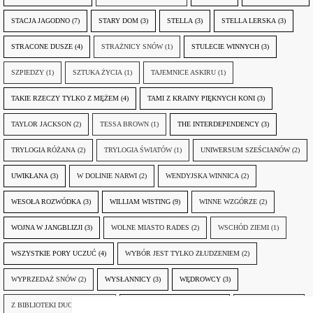
STACJA JAGODNO
(7)
STARY DOM
(3)
STELLA
(3)
STELLA LERSKA
(3)
STRACONE DUSZE
(4)
STRAŻNICY SNÓW
(1)
STULECIE WINNYCH
(3)
SZPIEDZY
(1)
SZTUKA ŻYCIA
(1)
TAJEMNICE ASKIRU
(1)
TAKIE RZECZY TYLKO Z MĘŻEM
(4)
TAMI Z KRAINY PIĘKNYCH KONI
(3)
TAYLOR JACKSON
(2)
TESSA BROWN
(1)
THE INTERDEPENDENCY
(3)
TRYLOGIA RÓŻANA
(2)
TRYLOGIA ŚWIATÓW
(1)
UNIWERSUM SZEŚCIANÓW
(2)
UWIKŁANA
(3)
W DOLINIE NARWI
(2)
WENDYJSKA WINNICA
(2)
WESOŁA ROZWÓDKA
(3)
WILLIAM WISTING
(9)
WINNE WZGÓRZE
(2)
WOJNA W JANGBLIZJI
(3)
WOLNE MIASTO RADES
(2)
WSCHÓD ZIEMI
(1)
WSZYSTKIE PORY UCZUĆ
(4)
WYBÓR JEST TYLKO ZŁUDZENIEM
(2)
WYPRZEDAŻ SNÓW
(2)
WYSŁANNICY
(3)
WĘDROWCY
(3)
Z BIBLIOTEKI DUCHA GÓR
(1)
ZANIM NADEJDZIE JUTRO
(3)
ZAPOMNIANY
(2)