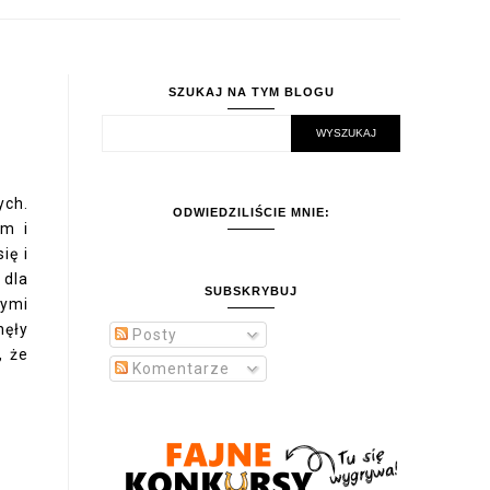
SZUKAJ NA TYM BLOGU
ych.
ODWIEDZILIŚCIE MNIE:
om i
ię i
 dla
SUBSKRYBUJ
mymi
nęły
Posty
, że
Komentarze