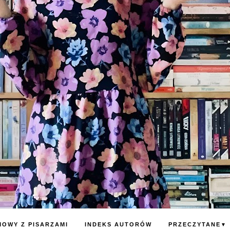
OWY Z PISARZAMI
INDEKS AUTORÓW
PRZECZYTANE
▼