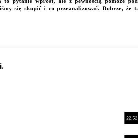
a to pytanie wprost, ale z pewnością pomoże pod
śmy się skupić i co przeanalizować. Dobrze, że t