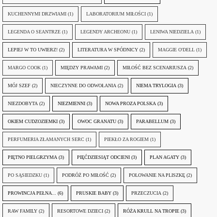
KUCHENNYMI DRZWIAMI
(1)
LABORATORIUM MIŁOŚCI
(1)
LEGENDA O SEANTRZE
(1)
LEGENDY ARCHEONU
(1)
LENIWA NIEDZIELA
(1)
LEPIEJ W TO UWIERZ!
(2)
LITERATURA W SPÓDNICY
(2)
MAGGIE O'DELL
(1)
MARGO COOK
(1)
MIĘDZY PRAWAMI
(2)
MIŁOŚĆ BEZ SCENARIUSZA
(2)
MÓJ SZEF
(2)
NIECZYNNE DO ODWOŁANIA
(2)
NIEMA TRYLOGIA
(3)
NIEZDOBYTA
(2)
NIEZMIENNI
(3)
NOWA PROZA POLSKA
(3)
OKIEM CUDZOZIEMKI
(3)
OWOC GRANATU
(3)
PARABELLUM
(3)
PERFUMERIA ZŁAMANYCH SERC
(1)
PIEKŁO ZA ROGIEM
(1)
PIĘTNO PIELGRZYMA
(3)
PIĘĆDZIESIĄT ODCIENI
(3)
PLAN AGATY
(3)
PO SĄSIEDZKU
(1)
PODRÓŻ PO MIŁOŚĆ
(2)
POLOWANIE NA PLISZKĘ
(2)
PROWINCJA PEŁNA...
(6)
PRUSKIE BABY
(3)
PRZECZUCIA
(2)
RAW FAMILY
(2)
RESORTOWE DZIECI
(2)
RÓŻA KRULL NA TROPIE
(3)