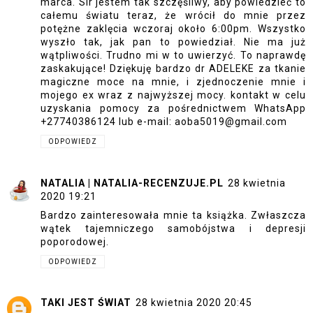
marca. Sir jestem tak szczęśliwy, aby powiedzieć to
całemu światu teraz, że wrócił do mnie przez
potężne zaklęcia wczoraj około 6:00pm. Wszystko
wyszło tak, jak pan to powiedział. Nie ma już
wątpliwości. Trudno mi w to uwierzyć. To naprawdę
zaskakujące! Dziękuję bardzo dr ADELEKE za tkanie
magiczne moce na mnie, i zjednoczenie mnie i
mojego ex wraz z najwyższej mocy. kontakt w celu
uzyskania pomocy za pośrednictwem WhatsApp
+27740386124 lub e-mail: aoba5019@gmail.com
ODPOWIEDZ
NATALIA | NATALIA-RECENZUJE.PL
28 kwietnia
2020 19:21
Bardzo zainteresowała mnie ta książka. Zwłaszcza
wątek tajemniczego samobójstwa i depresji
poporodowej.
ODPOWIEDZ
TAKI JEST ŚWIAT
28 kwietnia 2020 20:45