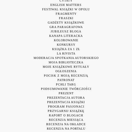
CYTATY
ENGLISH MATTERS
FESTIWAL KSIĄŻKI W OPOLU
FRAGMENTY
FRASZKI
GADŻETY KSIĄŻKOWE
GRA PARAGRAFOWA
JUBILEUSZ BLOGA
KANAPA LITERACKA
KOLOROWANIE
KONKURSY
KSIĄŻKA ZA 1 ZŁ
LA RIVISTA
MODERACJA SPOTKANIA AUTORSKIEGO
MOJA BIBLIOTECZKA
MOJE KSIĄŻKOWE RYTUAŁY
OGŁOSZENIA
POCISK Z MOJĄ RECENZJĄ
PATRONAT
PCHLI TARG
PODSUMOWANIE TWÓRCZOŚCI
PREZENT
PREZENTACJA AUTORA
PREZENTACJA KSIĄŻKI
PROGRAM PASJONACI
PRZYGARNIJ KSIĄŻKĘ
RAPORT O BLOGACH
RECENZJA MIESIĄCA
RECENZJA NA OKŁADCE
RECENZJA NA PORTALU