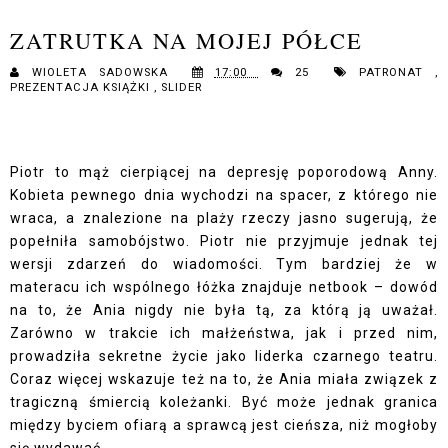
ZATRUTKA NA MOJEJ PÓŁCE
WIOLETA SADOWSKA
17:00
25
PATRONAT
,
PREZENTACJA KSIĄŻKI
,
SLIDER
Piotr to mąż cierpiącej na depresję poporodową Anny.
Kobieta pewnego dnia wychodzi na spacer, z którego nie
wraca, a znalezione na plaży rzeczy jasno sugerują, że
popełniła samobójstwo. Piotr nie przyjmuje jednak tej
wersji zdarzeń do wiadomości. Tym bardziej że w
materacu ich wspólnego łóżka znajduje netbook – dowód
na to, że Ania nigdy nie była tą, za którą ją uważał.
Zarówno w trakcie ich małżeństwa, jak i przed nim,
prowadziła sekretne życie jako liderka czarnego teatru.
Coraz więcej wskazuje też na to, że Ania miała związek z
tragiczną śmiercią koleżanki. Być może jednak granica
między byciem ofiarą a sprawcą jest cieńsza, niż mogłoby