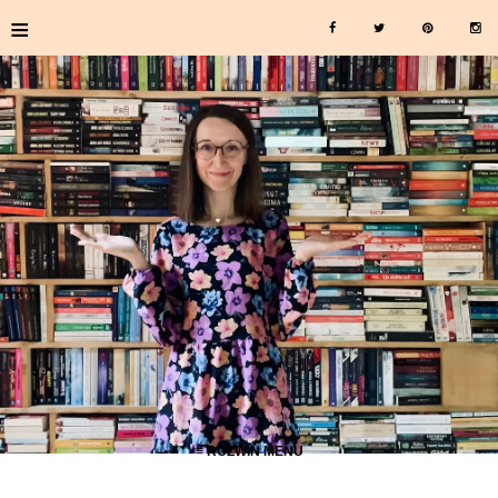
≡
≡ ROZWIŃ MENU