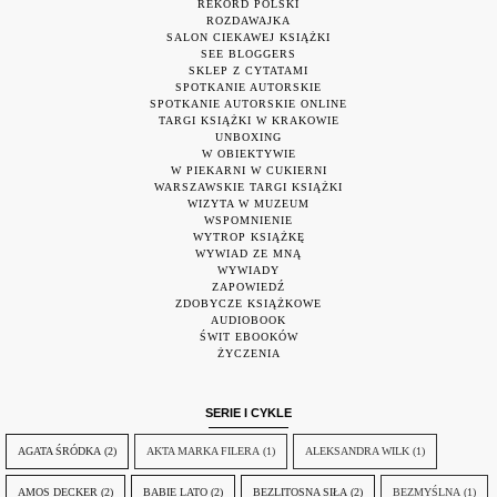
REKORD POLSKI
ROZDAWAJKA
SALON CIEKAWEJ KSIĄŻKI
SEE BLOGGERS
SKLEP Z CYTATAMI
SPOTKANIE AUTORSKIE
SPOTKANIE AUTORSKIE ONLINE
TARGI KSIĄŻKI W KRAKOWIE
UNBOXING
W OBIEKTYWIE
W PIEKARNI W CUKIERNI
WARSZAWSKIE TARGI KSIĄŻKI
WIZYTA W MUZEUM
WSPOMNIENIE
WYTROP KSIĄŻKĘ
WYWIAD ZE MNĄ
WYWIADY
ZAPOWIEDŹ
ZDOBYCZE KSIĄŻKOWE
AUDIOBOOK
ŚWIT EBOOKÓW
ŻYCZENIA
SERIE I CYKLE
AGATA ŚRÓDKA
(2)
AKTA MARKA FILERA
(1)
ALEKSANDRA WILK
(1)
AMOS DECKER
(2)
BABIE LATO
(2)
BEZLITOSNA SIŁA
(2)
BEZMYŚLNA
(1)