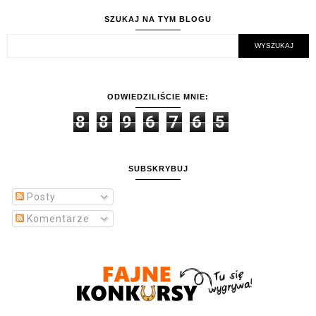
SZUKAJ NA TYM BLOGU
ODWIEDZILIŚCIE MNIE:
8
8
9
6
7
6
5
SUBSKRYBUJ
Posty
Komentarze