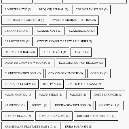
BO TRZEBA ŻYĆ
(2)
BĘDĘ CIĘ SZUKAŁ
(2)
CORMORAN STRIKE
(3)
CUKIERNIA POD AMOREM
(3)
CYKL O OSKARZE BLAJERZE
(3)
CZARNA SERIA
(1)
CZARNE KOTY
(2)
CZARODZIEJKA
(3)
CZASOTORIUM
(3)
CZTERY ŻYWIOŁY SASZY ZAŁUSKIEJ
(3)
DARINGHAM HALL
(3)
DOBRE MYŚLI
(4)
DRIVEN
(3)
DWÓR NA LIPOWYM WZGÓRZU
(1)
DZIEDZICTWO VON BECKÓW
(2)
FLORENCKA TRYLOGIA
(2)
GDY OPADŁY EMOCJE
(3)
GORDIAN
(2)
IGRAJĄC Z OGNIEM
(3)
IMIĘ PANI
(3)
JACEK POSADOWSKI
(2)
JAKUB MORTKA
(1)
JAKUB STERN
(2)
JAROCIN
(2)
JOHN BEHRINGER
(2)
KAMIENIEC
(2)
KIEDY...
(2)
KOCIEWSKA TRYLOGIA
(3)
KOLORY ZŁA
(2)
KOLORY UCZUĆ
(2)
KONKURS NA ŻONĘ
(2)
KRONIKI SOSNOWIECKIE
(2)
KRYMINALNE PRZYPADKI DAISY D.
(1)
KUBA SOBAŃSKI
(9)