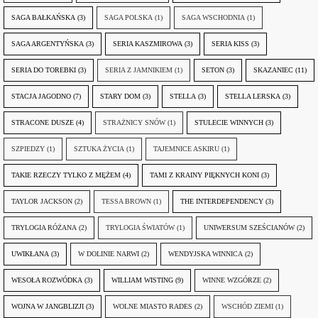
SAGA BAŁKAŃSKA
(3)
SAGA POLSKA
(1)
SAGA WSCHODNIA
(1)
SAGA ARGENTYŃSKA
(3)
SERIA KASZMIROWA
(3)
SERIA KISS
(3)
SERIA DO TOREBKI
(3)
SERIA Z JAMNIKIEM
(1)
SETON
(3)
SKAZANIEC
(11)
STACJA JAGODNO
(7)
STARY DOM
(3)
STELLA
(3)
STELLA LERSKA
(3)
STRACONE DUSZE
(4)
STRAŻNICY SNÓW
(1)
STULECIE WINNYCH
(3)
SZPIEDZY
(1)
SZTUKA ŻYCIA
(1)
TAJEMNICE ASKIRU
(1)
TAKIE RZECZY TYLKO Z MĘŻEM
(4)
TAMI Z KRAINY PIĘKNYCH KONI
(3)
TAYLOR JACKSON
(2)
TESSA BROWN
(1)
THE INTERDEPENDENCY
(3)
TRYLOGIA RÓŻANA
(2)
TRYLOGIA ŚWIATÓW
(1)
UNIWERSUM SZEŚCIANÓW
(2)
UWIKŁANA
(3)
W DOLINIE NARWI
(2)
WENDYJSKA WINNICA
(2)
WESOŁA ROZWÓDKA
(3)
WILLIAM WISTING
(9)
WINNE WZGÓRZE
(2)
WOJNA W JANGBLIZJI
(3)
WOLNE MIASTO RADES
(2)
WSCHÓD ZIEMI
(1)