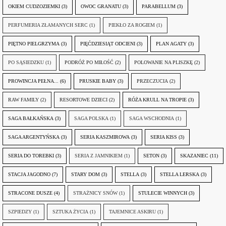
OKIEM CUDZOZIEMKI
(3)
OWOC GRANATU
(3)
PARABELLUM
(3)
PERFUMERIA ZŁAMANYCH SERC
(1)
PIEKŁO ZA ROGIEM
(1)
PIĘTNO PIELGRZYMA
(3)
PIĘĆDZIESIĄT ODCIENI
(3)
PLAN AGATY
(3)
PO SĄSIEDZKU
(1)
PODRÓŻ PO MIŁOŚĆ
(2)
POLOWANIE NA PLISZKĘ
(2)
PROWINCJA PEŁNA...
(6)
PRUSKIE BABY
(3)
PRZECZUCIA
(2)
RAW FAMILY
(2)
RESORTOWE DZIECI
(2)
RÓŻA KRULL NA TROPIE
(3)
SAGA BAŁKAŃSKA
(3)
SAGA POLSKA
(1)
SAGA WSCHODNIA
(1)
SAGA ARGENTYŃSKA
(3)
SERIA KASZMIROWA
(3)
SERIA KISS
(3)
SERIA DO TOREBKI
(3)
SERIA Z JAMNIKIEM
(1)
SETON
(3)
SKAZANIEC
(11)
STACJA JAGODNO
(7)
STARY DOM
(3)
STELLA
(3)
STELLA LERSKA
(3)
STRACONE DUSZE
(4)
STRAŻNICY SNÓW
(1)
STULECIE WINNYCH
(3)
SZPIEDZY
(1)
SZTUKA ŻYCIA
(1)
TAJEMNICE ASKIRU
(1)