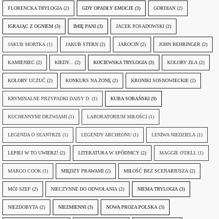
FLORENCKA TRYLOGIA
(2)
GDY OPADŁY EMOCJE
(3)
GORDIAN
(2)
IGRAJĄC Z OGNIEM
(3)
IMIĘ PANI
(3)
JACEK POSADOWSKI
(2)
JAKUB MORTKA
(1)
JAKUB STERN
(2)
JAROCIN
(2)
JOHN BEHRINGER
(2)
KAMIENIEC
(2)
KIEDY...
(2)
KOCIEWSKA TRYLOGIA
(3)
KOLORY ZŁA
(2)
KOLORY UCZUĆ
(2)
KONKURS NA ŻONĘ
(2)
KRONIKI SOSNOWIECKIE
(2)
KRYMINALNE PRZYPADKI DAISY D.
(1)
KUBA SOBAŃSKI
(9)
KUCHENNYMI DRZWIAMI
(1)
LABORATORIUM MIŁOŚCI
(1)
LEGENDA O SEANTRZE
(1)
LEGENDY ARCHEONU
(1)
LENIWA NIEDZIELA
(1)
LEPIEJ W TO UWIERZ!
(2)
LITERATURA W SPÓDNICY
(2)
MAGGIE O'DELL
(1)
MARGO COOK
(1)
MIĘDZY PRAWAMI
(2)
MIŁOŚĆ BEZ SCENARIUSZA
(2)
MÓJ SZEF
(2)
NIECZYNNE DO ODWOŁANIA
(2)
NIEMA TRYLOGIA
(3)
NIEZDOBYTA
(2)
NIEZMIENNI
(3)
NOWA PROZA POLSKA
(3)