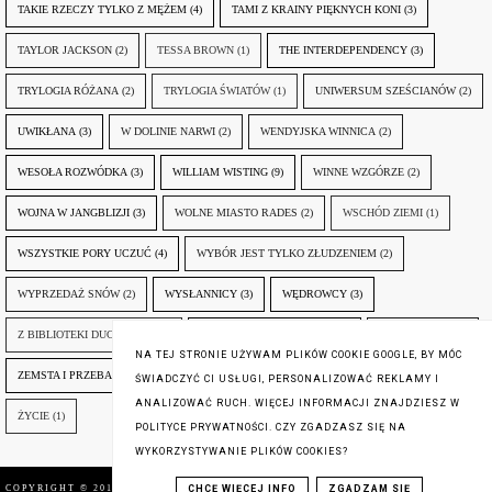
TAKIE RZECZY TYLKO Z MĘŻEM
(4)
TAMI Z KRAINY PIĘKNYCH KONI
(3)
TAYLOR JACKSON
(2)
TESSA BROWN
(1)
THE INTERDEPENDENCY
(3)
TRYLOGIA RÓŻANA
(2)
TRYLOGIA ŚWIATÓW
(1)
UNIWERSUM SZEŚCIANÓW
(2)
UWIKŁANA
(3)
W DOLINIE NARWI
(2)
WENDYJSKA WINNICA
(2)
WESOŁA ROZWÓDKA
(3)
WILLIAM WISTING
(9)
WINNE WZGÓRZE
(2)
WOJNA W JANGBLIZJI
(3)
WOLNE MIASTO RADES
(2)
WSCHÓD ZIEMI
(1)
WSZYSTKIE PORY UCZUĆ
(4)
WYBÓR JEST TYLKO ZŁUDZENIEM
(2)
WYPRZEDAŻ SNÓW
(2)
WYSŁANNICY
(3)
WĘDROWCY
(3)
Z BIBLIOTEKI DUCHA GÓR
(1)
ZANIM NADEJDZIE JUTRO
(3)
ZAPOMNIANY
(2)
NA TEJ STRONIE UŻYWAM PLIKÓW COOKIE GOOGLE, BY MÓC
ZEMSTA I PRZEBACZENIE
(6)
ŚLADY ZBRODNI
(3)
ŻYCIA W ŻYCIU
(3)
ŚWIADCZYĆ CI USŁUGI, PERSONALIZOWAĆ REKLAMY I
ANALIZOWAĆ RUCH. WIĘCEJ INFORMACJI ZNAJDZIESZ W
ŻYCIE
(1)
POLITYCE PRYWATNOŚCI. CZY ZGADZASZ SIĘ NA
WYKORZYSTYWANIE PLIKÓW COOKIES?
CHCĘ WIĘCEJ INFO
ZGADZAM SIĘ
COPYRIGHT © 2016
SUBIEKTYWNIE O KSIĄŻKACH
,
BLOG DESIGN: