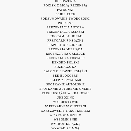
OGŁOSZENIA
POCISK Z MOJĄ RECENZJĄ
PATRONAT
PCHLI TARG
PODSUMOWANIE TWÓRCZOŚCI
PREZENT
PREZENTACJA AUTORA
PREZENTACJA KSIĄŻKI
PROGRAM PASJONACI
PRZYGARNIJ KSIĄŻKĘ
RAPORT O BLOGACH
RECENZJA MIESIĄCA
RECENZJA NA OKŁADCE
RECENZJA NA PORTALU
REKORD POLSKI
ROZDAWAJKA
SALON CIEKAWEJ KSIĄŻKI
SEE BLOGGERS
SKLEP Z CYTATAMI
SPOTKANIE AUTORSKIE
SPOTKANIE AUTORSKIE ONLINE
TARGI KSIĄŻKI W KRAKOWIE
UNBOXING
W OBIEKTYWIE
W PIEKARNI W CUKIERNI
WARSZAWSKIE TARGI KSIĄŻKI
WIZYTA W MUZEUM
WSPOMNIENIE
WYTROP KSIĄŻKĘ
WYWIAD ZE MNĄ