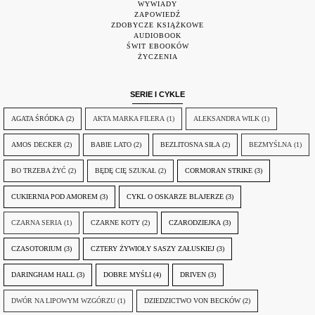
WYWIADY
ZAPOWIEDŹ
ZDOBYCZE KSIĄŻKOWE
AUDIOBOOK
ŚWIT EBOOKÓW
ŻYCZENIA
SERIE I CYKLE
AGATA ŚRÓDKA
(2)
AKTA MARKA FILERA
(1)
ALEKSANDRA WILK
(1)
AMOS DECKER
(2)
BABIE LATO
(2)
BEZLITOSNA SIŁA
(2)
BEZMYŚLNA
(1)
BO TRZEBA ŻYĆ
(2)
BĘDĘ CIĘ SZUKAŁ
(2)
CORMORAN STRIKE
(3)
CUKIERNIA POD AMOREM
(3)
CYKL O OSKARZE BLAJERZE
(3)
CZARNA SERIA
(1)
CZARNE KOTY
(2)
CZARODZIEJKA
(3)
CZASOTORIUM
(3)
CZTERY ŻYWIOŁY SASZY ZAŁUSKIEJ
(3)
DARINGHAM HALL
(3)
DOBRE MYŚLI
(4)
DRIVEN
(3)
DWÓR NA LIPOWYM WZGÓRZU
(1)
DZIEDZICTWO VON BECKÓW
(2)