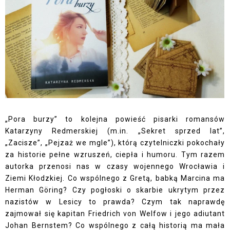
„Pora burzy” to kolejna powieść pisarki romansów
Katarzyny Redmerskiej (m.in. „Sekret sprzed lat”,
„Zacisze”, „Pejzaż we mgle”), którą czytelniczki pokochały
za historie pełne wzruszeń, ciepła i humoru. Tym razem
autorka przenosi nas w czasy wojennego Wrocławia i
Ziemi Kłodzkiej. Co wspólnego z Gretą, babką Marcina ma
Herman Göring? Czy pogłoski o skarbie ukrytym przez
nazistów w Lesicy to prawda? Czym tak naprawdę
zajmował się kapitan Friedrich von Welfow i jego adiutant
Johan Bernstem? Co wspólnego z całą historią ma mała