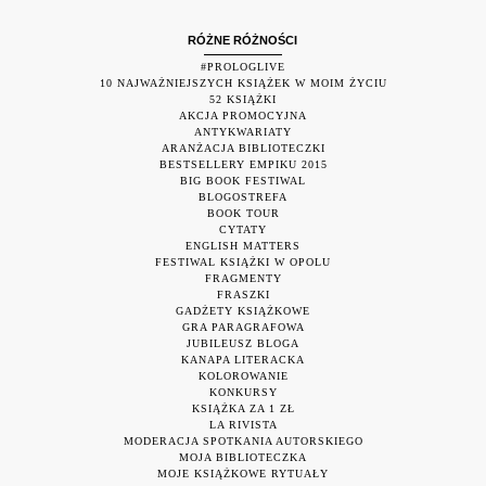
RÓŻNE RÓŻNOŚCI
#PROLOGLIVE
10 NAJWAŻNIEJSZYCH KSIĄŻEK W MOIM ŻYCIU
52 KSIĄŻKI
AKCJA PROMOCYJNA
ANTYKWARIATY
ARANŻACJA BIBLIOTECZKI
BESTSELLERY EMPIKU 2015
BIG BOOK FESTIWAL
BLOGOSTREFA
BOOK TOUR
CYTATY
ENGLISH MATTERS
FESTIWAL KSIĄŻKI W OPOLU
FRAGMENTY
FRASZKI
GADŻETY KSIĄŻKOWE
GRA PARAGRAFOWA
JUBILEUSZ BLOGA
KANAPA LITERACKA
KOLOROWANIE
KONKURSY
KSIĄŻKA ZA 1 ZŁ
LA RIVISTA
MODERACJA SPOTKANIA AUTORSKIEGO
MOJA BIBLIOTECZKA
MOJE KSIĄŻKOWE RYTUAŁY