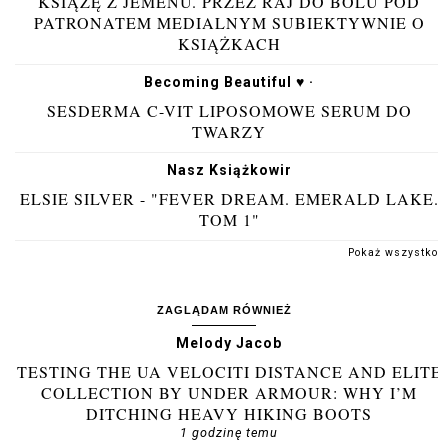
KSIĄŻĘ Z JEMENU. PRZEZ RAJ DO BÓLU POD
PATRONATEM MEDIALNYM SUBIEKTYWNIE O
KSIĄŻKACH
Becoming Beautiful ♥ ·
SESDERMA C-VIT LIPOSOMOWE SERUM DO
TWARZY
Nasz Książkowir
ELSIE SILVER - "FEVER DREAM. EMERALD LAKE.
TOM 1"
Pokaż wszystko
ZAGLĄDAM RÓWNIEŻ
Melody Jacob
TESTING THE UA VELOCITI DISTANCE AND ELITE
COLLECTION BY UNDER ARMOUR: WHY I’M
DITCHING HEAVY HIKING BOOTS
1 godzinę temu