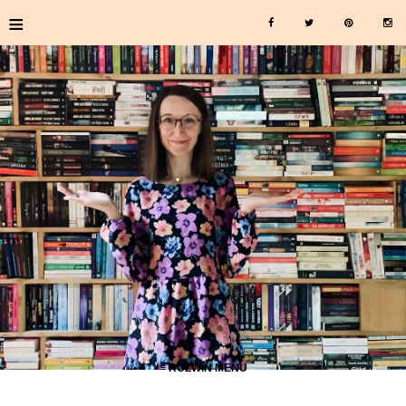
≡
≡ ROZWIŃ MENU