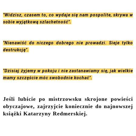
"Widzisz, czasem to, co wydaje się nam pospolite, skrywa w
sobie wyjątkową szlachetność".
"Nienawiść do niczego dobrego nie prowadzi. Sieje tylko
destrukcję".
"Dzisiaj żyjemy w pokoju i nie zastanawiamy się, jak wielkie
mamy szczęście móc swobodnie kochać".
Jeśli lubicie po mistrzowsku skrojone powieści
obyczajowe, zajrzyjcie koniecznie do najnowszej
książki Katarzyny Redmerskiej.