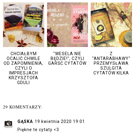
CHCIAŁBYM
"WESELA NIE
Z
OCALIĆ CHWILE
BĘDZIE!", CZYLI
"ANTARABHAWY"
OD ZAPOMNIENIA,
GARŚĆ CYTATÓW
PRZEMYSŁAWA
CZYLI O
SZULGITA
IMPRESJACH
CYTATÓW KILKA
KRZYSZTOFA
GDULI
29 KOMENTARZY:
GĄSKA
19 kwietnia 2020 19:01
Piękne te cytaty <3