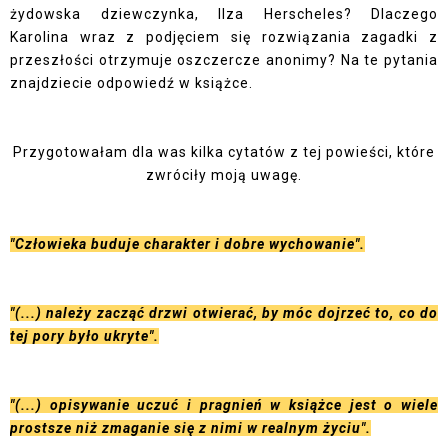
żydowska dziewczynka, Ilza Herscheles? Dlaczego
Karolina wraz z podjęciem się rozwiązania zagadki z
przeszłości otrzymuje oszczercze anonimy? Na te pytania
znajdziecie odpowiedź w książce.
Przygotowałam dla was kilka cytatów z tej powieści, które
zwróciły moją uwagę.
"Człowieka buduje charakter i dobre wychowanie".
"(...) należy zacząć drzwi otwierać, by móc dojrzeć to, co do
tej pory było ukryte".
"(...) opisywanie uczuć i pragnień w książce jest o wiele
prostsze niż zmaganie się z nimi w realnym życiu".