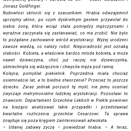
Jonasz Goldfinger.
Rudowłosi skłonili się z szacunkiem. Hrabia odwzajemnił
uprzejmy ukłon, po czym dyskretnym gestem przywołał do
siebie żonę, która wciąż stała pomiędzy mężczyznami i
wyraźnie zaczynała się zastanawiać, co ma zrobić. Nie było
to pożądane zachowanie wśród arystokracji. Wyżej urodzeni
zawsze wiedzą, co należy robić. Nieporadność jest oznaką
słabości. Kobieta, a właściwie bardzo młoda kobieta, a może
nawet dziewczyna, choć już raczej nie dziewczynka,
uśmiechnęła się wdzięcznie i chwyciła męża pod ramię.
Kolejna, pomyślał piekielnik. Poprzednia miała chociaż
osiemnaście lat, a to biedne stworzenie? Przecież to jeszcze
dziecko. Zaraz jednak porzucił tę myśl, nie jemu oceniać
zwyczaje matrymonialne ludzkiej arystokracji. Pozostawi to
znawcom. Departament Grzechów Lekkich w Piekle powinien
na bieżąco analizować takie przypadki i przedstawiać
kwartalne rozliczenia grzechów Cesarzowi. Ta sprawa
znajduje się poza kręgiem zainteresowań adwokata.
– Udanej zabawy życzę – powiedział hrabia. – A teraz,