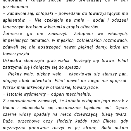
honoraria i kolejka zleceń tylko utwierdzały go w tym
przekonaniu.
– Zabawcie się, chłopaki – powiedział do towarzyszących mu
aplikantów. – Nie czekajcie na mnie – dodał i odszedł
tanecznym krokiem w kierunku grupki oficerów.
Żołnierze go nie zauważyli. Zatopieni we własnych,
imperialnych tematach, w męskich, żołnierskich rozmowach,
zdawali się nie dostrzegać nawet pięknej damy, która im
towarzyszyła.
Orkiestra skończyła grać walca. Rozległy się brawa. Elliot
zatrzymał się i dołączył się do aplauzu.
– Piękny walc, piękny walc – ekscytował się starszy pan,
stojący obok adwokata. Elliot nawet na niego nie spojrzał.
Wzrok miał utkwiony w oficerskiej towarzyszce.
– Istotnie wyśmienity – odparł machinalnie.
Z zadowoleniem zauważył, że kobieta wyłapała jego wzrok z
tłumu i uśmiechała się nieznacznie kącikiem ust. Gęste,
czarne włosy opadały na nieco dziewczęcą, bladą twarz.
Duże, orzechowe oczy śledziły każdy ruch Elliota, gdy
mężczyzna ponownie ruszył w jej stronę. Biała suknia