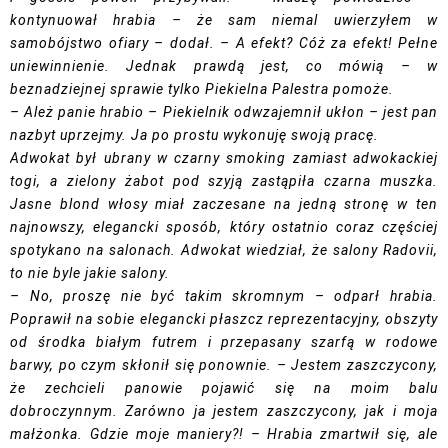
kontynuował hrabia – że sam niemal uwierzyłem w
samobójstwo ofiary – dodał. – A efekt? Cóż za efekt! Pełne
uniewinnienie. Jednak prawdą jest, co mówią – w
beznadziejnej sprawie tylko Piekielna Palestra pomoże.
– Ależ panie hrabio – Piekielnik odwzajemnił ukłon – jest pan
nazbyt uprzejmy. Ja po prostu wykonuję swoją pracę.
Adwokat był ubrany w czarny smoking zamiast adwokackiej
togi, a zielony żabot pod szyją zastąpiła czarna muszka.
Jasne blond włosy miał zaczesane na jedną stronę w ten
najnowszy, elegancki sposób, który ostatnio coraz częściej
spotykano na salonach. Adwokat wiedział, że salony Radovii,
to nie byle jakie salony.
– No, proszę nie być takim skromnym – odparł hrabia.
Poprawił na sobie elegancki płaszcz reprezentacyjny, obszyty
od środka białym futrem i przepasany szarfą w rodowe
barwy, po czym skłonił się ponownie. – Jestem zaszczycony,
że zechcieli panowie pojawić się na moim balu
dobroczynnym. Zarówno ja jestem zaszczycony, jak i moja
małżonka. Gdzie moje maniery?! – Hrabia zmartwił się, ale