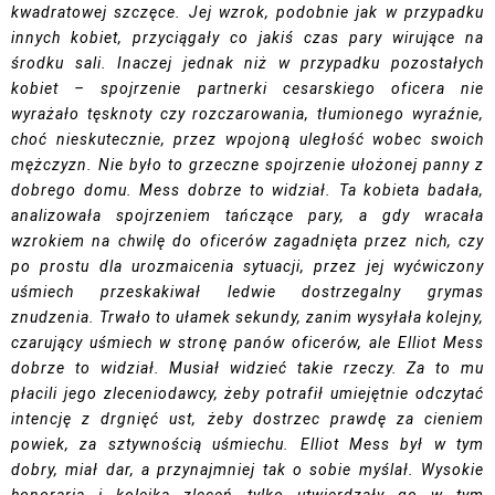
kwadratowej szczęce. Jej wzrok, podobnie jak w przypadku
innych kobiet, przyciągały co jakiś czas pary wirujące na
środku sali. Inaczej jednak niż w przypadku pozostałych
kobiet – spojrzenie partnerki cesarskiego oficera nie
wyrażało tęsknoty czy rozczarowania, tłumionego wyraźnie,
choć nieskutecznie, przez wpojoną uległość wobec swoich
mężczyzn. Nie było to grzeczne spojrzenie ułożonej panny z
dobrego domu. Mess dobrze to widział. Ta kobieta badała,
analizowała spojrzeniem tańczące pary, a gdy wracała
wzrokiem na chwilę do oficerów zagadnięta przez nich, czy
po prostu dla urozmaicenia sytuacji, przez jej wyćwiczony
uśmiech przeskakiwał ledwie dostrzegalny grymas
znudzenia. Trwało to ułamek sekundy, zanim wysyłała kolejny,
czarujący uśmiech w stronę panów oficerów, ale Elliot Mess
dobrze to widział. Musiał widzieć takie rzeczy. Za to mu
płacili jego zleceniodawcy, żeby potrafił umiejętnie odczytać
intencję z drgnięć ust, żeby dostrzec prawdę za cieniem
powiek, za sztywnością uśmiechu. Elliot Mess był w tym
dobry, miał dar, a przynajmniej tak o sobie myślał. Wysokie