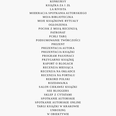
KONKURSY
KSIĄŻKA ZA 1 ZŁ
LA RIVISTA
MODERACJA SPOTKANIA AUTORSKIEGO
MOJA BIBLIOTECZKA
MOJE KSIĄŻKOWE RYTUAŁY
OGŁOSZENIA
POCISK Z MOJĄ RECENZJĄ
PATRONAT
PCHLI TARG
PODSUMOWANIE TWÓRCZOŚCI
PREZENT
PREZENTACJA AUTORA
PREZENTACJA KSIĄŻKI
PROGRAM PASJONACI
PRZYGARNIJ KSIĄŻKĘ
RAPORT O BLOGACH
RECENZJA MIESIĄCA
RECENZJA NA OKŁADCE
RECENZJA NA PORTALU
REKORD POLSKI
ROZDAWAJKA
SALON CIEKAWEJ KSIĄŻKI
SEE BLOGGERS
SKLEP Z CYTATAMI
SPOTKANIE AUTORSKIE
SPOTKANIE AUTORSKIE ONLINE
TARGI KSIĄŻKI W KRAKOWIE
UNBOXING
W OBIEKTYWIE