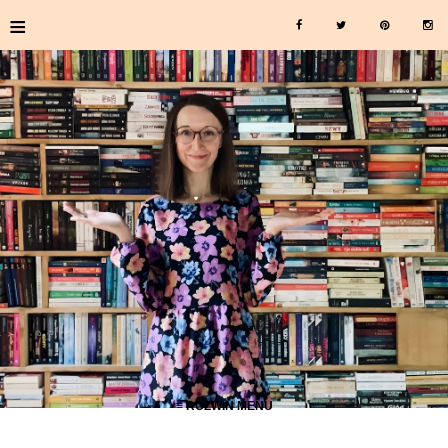
≡
≡ ROZWIŃ MENU