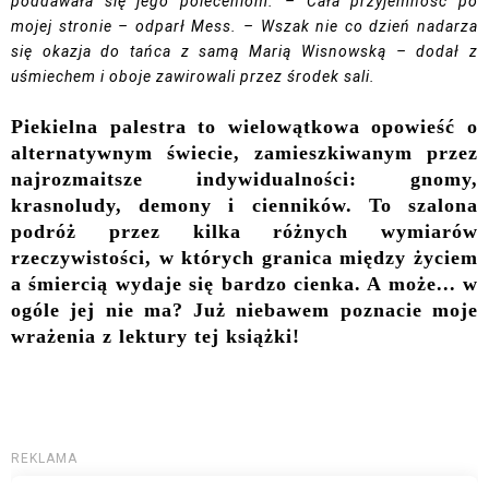
poddawała się jego poleceniom. – Cała przyjemność po
mojej stronie – odparł Mess. – Wszak nie co dzień nadarza
się okazja do tańca z samą Marią Wisnowską – dodał z
uśmiechem i oboje zawirowali przez środek sali.
Piekielna palestra to wielowątkowa opowieść o
alternatywnym świecie, zamieszkiwanym przez
najrozmaitsze indywidualności: gnomy,
krasnoludy, demony i cienników. To szalona
podróż przez kilka różnych wymiarów
rzeczywistości, w których granica między życiem
a śmiercią wydaje się bardzo cienka. A może... w
ogóle jej nie ma? Już niebawem poznacie moje
wrażenia z lektury tej książki!