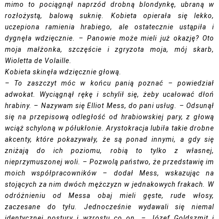
mimo to pociągnął naprzód drobną blondynkę, ubraną w
rozłożystą, balową suknię. Kobieta opierała się lekko,
uczepiona ramienia hrabiego, ale ostatecznie ustąpiła i
dygnęła wdzięcznie. – Panowie może mieli już okazję? Oto
moja małżonka, szczęście i zgryzota moja, mój skarb,
Wioletta de Volaille.
Kobieta skinęła wdzięcznie głową.
– To zaszczyt móc w końcu panią poznać – powiedział
adwokat. Wyciągnął rękę i schylił się, żeby ucałować dłoń
hrabiny. – Nazywam się Elliot Mess, do pani usług. – Odsunął
się na przepisową odległość od hrabiowskiej pary, z głową
wciąż schyloną w półukłonie. Arystokracja lubiła takie drobne
akcenty, które pokazywały, że są ponad innymi, a gdy się
zniżają do ich poziomu, robią to tylko z własnej,
nieprzymuszonej woli. – Pozwolą państwo, że przedstawię im
moich współpracowników – dodał Mess, wskazując na
stojących za nim dwóch mężczyzn w jednakowych frakach. W
odróżnieniu od Messa obaj mieli gęste, rude włosy,
zaczesane do tyłu. Jednocześnie wydawali się niemal
identycznej postury i wzrostu co on. – Józef Goldszmit i