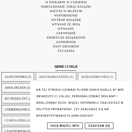
W PIEKARNI W CUKIERNI
WARSZAWSKIE TARGI KSIĄŻKI
WIZYTA W MUZEUM
WSPOMNIENIE
WYTROP KSIĄŻKĘ
WYWIAD ZE MNĄ
WYWIADY
ZAPOWIEDŹ
ZDOBYCZE KSIĄŻKOWE
AUDIOBOOK
ŚWIT EBOOKÓW
ŻYCZENIA
SERIE I CYKLE
AGATA ŚRÓDKA
(2)
AKTA MARKA FILERA
(1)
ALEKSANDRA WILK
(1)
AMOS DECKER
(2)
BABIE LATO
(2)
BEZLITOSNA SIŁA
(2)
BEZMYŚLNA
(1)
NA TEJ STRONIE UŻYWAM PLIKÓW COOKIE GOOGLE, BY MÓC
ŚWIADCZYĆ CI USŁUGI, PERSONALIZOWAĆ REKLAMY I
BO TRZEBA ŻYĆ
(2)
BĘDĘ CIĘ SZUKAŁ
(2)
CORMORAN STRIKE
(3)
ANALIZOWAĆ RUCH. WIĘCEJ INFORMACJI ZNAJDZIESZ W
CUKIERNIA POD AMOREM
(3)
CYKL O OSKARZE BLAJERZE
(3)
POLITYCE PRYWATNOŚCI. CZY ZGADZASZ SIĘ NA
WYKORZYSTYWANIE PLIKÓW COOKIES?
CZARNA SERIA
(1)
CZARNE KOTY
(2)
CZARODZIEJKA
(3)
CHCĘ WIĘCEJ INFO
ZGADZAM SIĘ
CZASOTORIUM
(3)
CZTERY ŻYWIOŁY SASZY ZAŁUSKIEJ
(3)