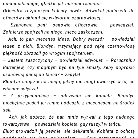
odsłaniała nagie, gładkie jak marmur ramiona.
Orkiestra rozpoczęła kolejny utwór. Adwokat podszedł do
oficerów i ukłonił się wytwornie czarnowłosej.
– Szanowna pani, panowie oficerowie – powiedział.
Żołnierze spojrzeli na niego, nieco zaskoczeni.
– Ach, to pan mecenas Mess. Dobry wieczór – powiedział
jeden z nich. Blondyn, trzymający pod rękę czarnowłosą
piękność obrzucił go wrogim spojrzeniem.
– Jestem zaszczycony – powiedział adwokat. – Poruczniku
Bartenjew, czy mógłbym być na tyle śmiały, żeby poprosić
szanowną panią do tańca? – zapytał.
Blondyn spojrzał na niego, jakby nie mógł uwierzyć w to, co
właśnie usłyszał.
– Z przyjemnością – odezwała się kobieta. Blondyn
niechętnie puścił jej ramię i odeszła z mecenasem na środek
sali.
– Ach, jak dobrze, że pan mnie wyrwał z tego nudnego
towarzystwa – powiedziała kobieta, gdy ruszyli w tańcu.
Elliot prowadził ją pewnie, ale delikatnie. Kobieta z ochotą