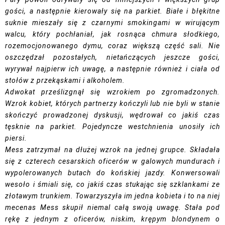
gości, a następnie kierowały się na parkiet. Białe i błękitne
suknie mieszały się z czarnymi smokingami w wirującym
walcu, który pochłaniał, jak rosnąca chmura słodkiego,
rozemocjonowanego dymu, coraz większą część sali. Nie
oszczędzał pozostałych, nietańczących jeszcze gości,
wyrywał najpierw ich uwagę, a następnie również i ciała od
stołów z przekąskami i alkoholem.
Adwokat prześlizgnął się wzrokiem po zgromadzonych.
Wzrok kobiet, których partnerzy kończyli lub nie byli w stanie
skończyć prowadzonej dyskusji, wędrował co jakiś czas
tęsknie na parkiet. Pojedyncze westchnienia unosiły ich
piersi.
Mess zatrzymał na dłużej wzrok na jednej grupce. Składała
się z czterech cesarskich oficerów w galowych mundurach i
wypolerowanych butach do końskiej jazdy. Konwersowali
wesoło i śmiali się, co jakiś czas stukając się szklankami ze
złotawym trunkiem. Towarzyszyła im jedna kobieta i to na niej
mecenas Mess skupił niemal całą swoją uwagę. Stała pod
rękę z jednym z oficerów, niskim, krępym blondynem o