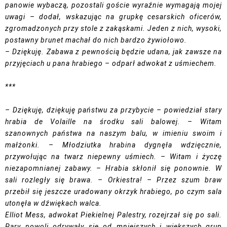
panowie wybaczą, pozostali goście wyraźnie wymagają mojej
uwagi – dodał, wskazując na grupkę cesarskich oficerów,
zgromadzonych przy stole z zakąskami. Jeden z nich, wysoki,
postawny brunet machał do nich bardzo żywiołowo.
– Dziękuję. Zabawa z pewnością będzie udana, jak zawsze na
przyjęciach u pana hrabiego – odparł adwokat z uśmiechem.
***
– Dziękuję, dziękuję państwu za przybycie – powiedział stary
hrabia de Volaille na środku sali balowej. – Witam
szanownych państwa na naszym balu, w imieniu swoim i
małżonki. – Młodziutka hrabina dygnęła wdzięcznie,
przywołując na twarz niepewny uśmiech. – Witam i życzę
niezapomnianej zabawy. – Hrabia skłonił się ponownie. W
sali rozległy się brawa. – Orkiestra! – Przez szum braw
przebił się jeszcze uradowany okrzyk hrabiego, po czym sala
utonęła w dźwiękach walca.
Elliot Mess, adwokat Piekielnej Palestry, rozejrzał się po sali.
Pary powoli odrywały się od mniejszych i większych grup