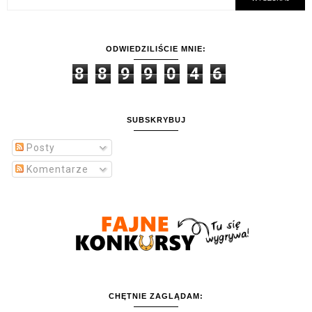
ODWIEDZILIŚCIE MNIE:
8
8
9
9
0
4
6
SUBSKRYBUJ
Posty
Komentarze
CHĘTNIE ZAGLĄDAM: