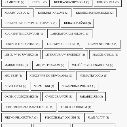
KAMIENIEC
(2)
KIEDY...
(2)
KOCIEWSKA TRYLOGIA
(3)
KOLORY ZŁA
(2)
KOLORY UCZUĆ
(2)
KONKURS NA ŻONĘ
(2)
KRONIKI SOSNOWIECKIE
(2)
KRYMINALNE PRZYPADKI DAISY D.
(1)
KUBA SOBAŃSKI
(9)
KUCHENNYMI DRZWIAMI
(1)
LABORATORIUM MIŁOŚCI
(1)
LEGENDA O SEANTRZE
(1)
LEGENDY ARCHEONU
(1)
LENIWA NIEDZIELA
(1)
LEPIEJ W TO UWIERZ!
(2)
LITERATURA W SPÓDNICY
(2)
MAGGIE O'DELL
(1)
MARGO COOK
(1)
MIĘDZY PRAWAMI
(2)
MIŁOŚĆ BEZ SCENARIUSZA
(2)
MÓJ SZEF
(2)
NIECZYNNE DO ODWOŁANIA
(2)
NIEMA TRYLOGIA
(3)
NIEZDOBYTA
(2)
NIEZMIENNI
(3)
NOWA PROZA POLSKA
(3)
OKIEM CUDZOZIEMKI
(3)
OWOC GRANATU
(3)
PARABELLUM
(3)
PERFUMERIA ZŁAMANYCH SERC
(1)
PIEKŁO ZA ROGIEM
(1)
PIĘTNO PIELGRZYMA
(3)
PIĘĆDZIESIĄT ODCIENI
(3)
PLAN AGATY
(3)