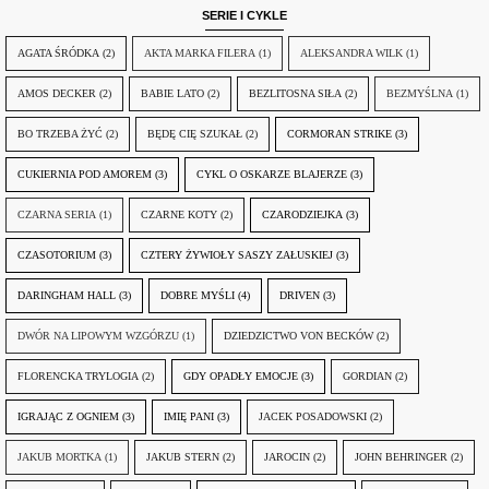
SERIE I CYKLE
AGATA ŚRÓDKA
(2)
AKTA MARKA FILERA
(1)
ALEKSANDRA WILK
(1)
AMOS DECKER
(2)
BABIE LATO
(2)
BEZLITOSNA SIŁA
(2)
BEZMYŚLNA
(1)
BO TRZEBA ŻYĆ
(2)
BĘDĘ CIĘ SZUKAŁ
(2)
CORMORAN STRIKE
(3)
CUKIERNIA POD AMOREM
(3)
CYKL O OSKARZE BLAJERZE
(3)
CZARNA SERIA
(1)
CZARNE KOTY
(2)
CZARODZIEJKA
(3)
CZASOTORIUM
(3)
CZTERY ŻYWIOŁY SASZY ZAŁUSKIEJ
(3)
DARINGHAM HALL
(3)
DOBRE MYŚLI
(4)
DRIVEN
(3)
DWÓR NA LIPOWYM WZGÓRZU
(1)
DZIEDZICTWO VON BECKÓW
(2)
FLORENCKA TRYLOGIA
(2)
GDY OPADŁY EMOCJE
(3)
GORDIAN
(2)
IGRAJĄC Z OGNIEM
(3)
IMIĘ PANI
(3)
JACEK POSADOWSKI
(2)
JAKUB MORTKA
(1)
JAKUB STERN
(2)
JAROCIN
(2)
JOHN BEHRINGER
(2)