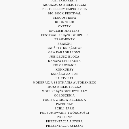
ANTYKWARIATY
ARANŻACJA BIBLIOTECZKI
BESTSELLERY EMPIKU 2015
BIG BOOK FESTIWAL
BLOGOSTREFA
BOOK TOUR
CYTATY
ENGLISH MATTERS
FESTIWAL KSIĄŻKI W OPOLU
FRAGMENTY
FRASZKI
GADŻETY KSIĄŻKOWE
GRA PARAGRAFOWA
JUBILEUSZ BLOGA
KANAPA LITERACKA
KOLOROWANIE
KONKURSY
KSIĄŻKA ZA 1 ZŁ
LA RIVISTA
MODERACJA SPOTKANIA AUTORSKIEGO
MOJA BIBLIOTECZKA
MOJE KSIĄŻKOWE RYTUAŁY
OGŁOSZENIA
POCISK Z MOJĄ RECENZJĄ
PATRONAT
PCHLI TARG
PODSUMOWANIE TWÓRCZOŚCI
PREZENT
PREZENTACJA AUTORA
PREZENTACJA KSIĄŻKI