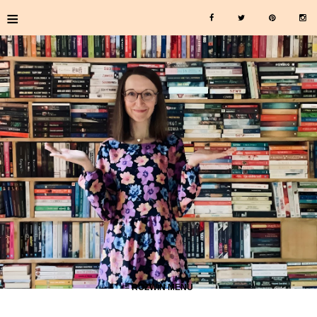
≡
≡ ROZWIŃ MENU