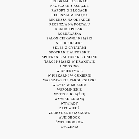
PROGRAM PASJONACI
PRZYGARNIJ KSIĄŻKĘ
RAPORT O BLOGACH
RECENZJA MIESIĄCA
RECENZJA NA OKŁADCE
RECENZJA NA PORTALU
REKORD POLSKI
ROZDAWAJKA
SALON CIEKAWEJ KSIĄŻKI
SEE BLOGGERS
SKLEP Z CYTATAMI
SPOTKANIE AUTORSKIE
SPOTKANIE AUTORSKIE ONLINE
TARGI KSIĄŻKI W KRAKOWIE
UNBOXING
W OBIEKTYWIE
W PIEKARNI W CUKIERNI
WARSZAWSKIE TARGI KSIĄŻKI
WIZYTA W MUZEUM
WSPOMNIENIE
WYTROP KSIĄŻKĘ
WYWIAD ZE MNĄ
WYWIADY
ZAPOWIEDŹ
ZDOBYCZE KSIĄŻKOWE
AUDIOBOOK
ŚWIT EBOOKÓW
ŻYCZENIA