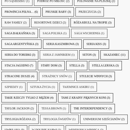
PO SĄSIEDZKU
(1)
PODRÓŻ PO MIŁOŚĆ
(2)
POLOWANIE NA PLISZKĘ
(2)
PROWINCJA PEŁNA...
(6)
PRUSKIE BABY
(3)
PRZECZUCIA
(2)
RAW FAMILY
(2)
RESORTOWE DZIECI
(2)
RÓŻA KRULL NA TROPIE
(3)
SAGA BAŁKAŃSKA
(3)
SAGA POLSKA
(1)
SAGA WSCHODNIA
(1)
SAGA ARGENTYŃSKA
(3)
SERIA KASZMIROWA
(3)
SERIA KISS
(3)
SERIA DO TOREBKI
(3)
SERIA Z JAMNIKIEM
(1)
SETON
(3)
SKAZANIEC
(11)
STACJA JAGODNO
(7)
STARY DOM
(3)
STELLA
(3)
STELLA LERSKA
(3)
STRACONE DUSZE
(4)
STRAŻNICY SNÓW
(1)
STULECIE WINNYCH
(3)
SZPIEDZY
(1)
SZTUKA ŻYCIA
(1)
TAJEMNICE ASKIRU
(1)
TAKIE RZECZY TYLKO Z MĘŻEM
(4)
TAMI Z KRAINY PIĘKNYCH KONI
(3)
TAYLOR JACKSON
(2)
TESSA BROWN
(1)
THE INTERDEPENDENCY
(3)
TRYLOGIA RÓŻANA
(2)
TRYLOGIA ŚWIATÓW
(1)
UNIWERSUM SZEŚCIANÓW
(2)
UWIKŁANA
(3)
W DOLINIE NARWI
(2)
WENDYJSKA WINNICA
(2)