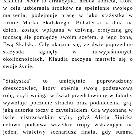
Klaudia Neter to atrakcyjna, młoda kobieta, która
w celu uzbierania środków na spełnienie swojego
marzenia, podejmuje pracę w jako stażystka w
firmie Marka Skalskiego. Bohaterka z dnia na
dzień, zostaje wplątana w dziwną, erotyczną grę
toczącą się pomiędzy swoim szefem, a jego żoną,
Ewą Skalską. Gdy okazuje się, że dwie poprzednie
stażystki zginęły w niewyjaśnionych
okolicznościach, Klaudia zaczyna martwić się o
swoje życie.
"Stażystka" to umiejętnie poprowadzony
dreszczowiec, który spełnia swoją podstawową
rolę, czyli wciąga w świat przedstawiony w fabule,
wywołuje poczucie strachu oraz podniecenia grą,
jaką autorka toczy z czytelnikiem. Grą wykonaną w
iście mistrzowskim stylu, gdyż Alicja Sinicka
celowo podsuwa wszelkie tropy wskazujące na
jeden, właściwy scenariusz finału, gdy summa