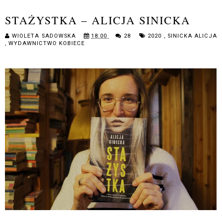
STAŻYSTKA – ALICJA SINICKA
WIOLETA SADOWSKA
18:00
28
2020
,
SINICKA ALICJA
,
WYDAWNICTWO KOBIECE