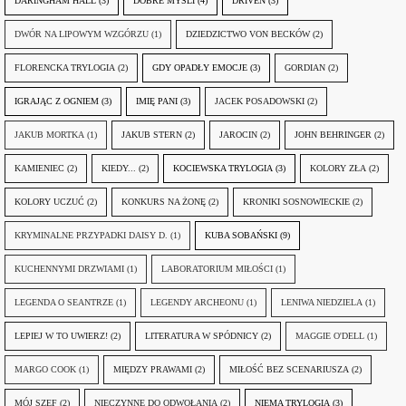
DARINGHAM HALL
(3)
DOBRE MYŚLI
(4)
DRIVEN
(3)
DWÓR NA LIPOWYM WZGÓRZU
(1)
DZIEDZICTWO VON BECKÓW
(2)
FLORENCKA TRYLOGIA
(2)
GDY OPADŁY EMOCJE
(3)
GORDIAN
(2)
IGRAJĄC Z OGNIEM
(3)
IMIĘ PANI
(3)
JACEK POSADOWSKI
(2)
JAKUB MORTKA
(1)
JAKUB STERN
(2)
JAROCIN
(2)
JOHN BEHRINGER
(2)
KAMIENIEC
(2)
KIEDY...
(2)
KOCIEWSKA TRYLOGIA
(3)
KOLORY ZŁA
(2)
KOLORY UCZUĆ
(2)
KONKURS NA ŻONĘ
(2)
KRONIKI SOSNOWIECKIE
(2)
KRYMINALNE PRZYPADKI DAISY D.
(1)
KUBA SOBAŃSKI
(9)
KUCHENNYMI DRZWIAMI
(1)
LABORATORIUM MIŁOŚCI
(1)
LEGENDA O SEANTRZE
(1)
LEGENDY ARCHEONU
(1)
LENIWA NIEDZIELA
(1)
LEPIEJ W TO UWIERZ!
(2)
LITERATURA W SPÓDNICY
(2)
MAGGIE O'DELL
(1)
MARGO COOK
(1)
MIĘDZY PRAWAMI
(2)
MIŁOŚĆ BEZ SCENARIUSZA
(2)
MÓJ SZEF
(2)
NIECZYNNE DO ODWOŁANIA
(2)
NIEMA TRYLOGIA
(3)