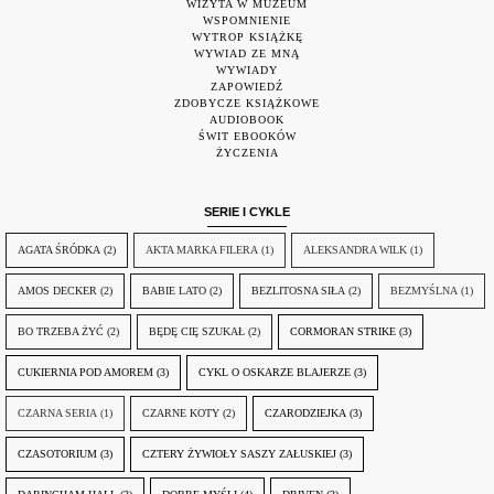
WIZYTA W MUZEUM
WSPOMNIENIE
WYTROP KSIĄŻKĘ
WYWIAD ZE MNĄ
WYWIADY
ZAPOWIEDŹ
ZDOBYCZE KSIĄŻKOWE
AUDIOBOOK
ŚWIT EBOOKÓW
ŻYCZENIA
SERIE I CYKLE
AGATA ŚRÓDKA
(2)
AKTA MARKA FILERA
(1)
ALEKSANDRA WILK
(1)
AMOS DECKER
(2)
BABIE LATO
(2)
BEZLITOSNA SIŁA
(2)
BEZMYŚLNA
(1)
BO TRZEBA ŻYĆ
(2)
BĘDĘ CIĘ SZUKAŁ
(2)
CORMORAN STRIKE
(3)
CUKIERNIA POD AMOREM
(3)
CYKL O OSKARZE BLAJERZE
(3)
CZARNA SERIA
(1)
CZARNE KOTY
(2)
CZARODZIEJKA
(3)
CZASOTORIUM
(3)
CZTERY ŻYWIOŁY SASZY ZAŁUSKIEJ
(3)