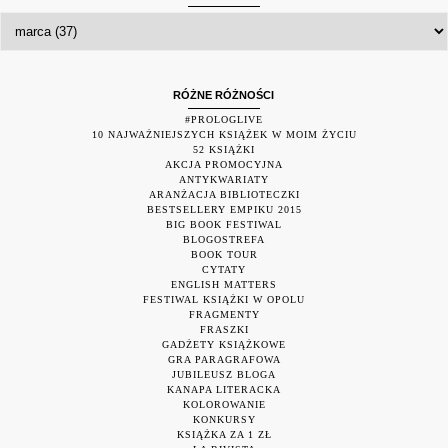
RÓŻNE RÓŻNOŚCI
#PROLOGLIVE
10 NAJWAŻNIEJSZYCH KSIĄŻEK W MOIM ŻYCIU
52 KSIĄŻKI
AKCJA PROMOCYJNA
ANTYKWARIATY
ARANŻACJA BIBLIOTECZKI
BESTSELLERY EMPIKU 2015
BIG BOOK FESTIWAL
BLOGOSTREFA
BOOK TOUR
CYTATY
ENGLISH MATTERS
FESTIWAL KSIĄŻKI W OPOLU
FRAGMENTY
FRASZKI
GADŻETY KSIĄŻKOWE
GRA PARAGRAFOWA
JUBILEUSZ BLOGA
KANAPA LITERACKA
KOLOROWANIE
KONKURSY
KSIĄŻKA ZA 1 ZŁ