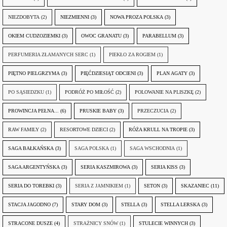
NIEZDOBYTA
(2)
NIEZMIENNI
(3)
NOWA PROZA POLSKA
(3)
OKIEM CUDZOZIEMKI
(3)
OWOC GRANATU
(3)
PARABELLUM
(3)
PERFUMERIA ZŁAMANYCH SERC
(1)
PIEKŁO ZA ROGIEM
(1)
PIĘTNO PIELGRZYMA
(3)
PIĘĆDZIESIĄT ODCIENI
(3)
PLAN AGATY
(3)
PO SĄSIEDZKU
(1)
PODRÓŻ PO MIŁOŚĆ
(2)
POLOWANIE NA PLISZKĘ
(2)
PROWINCJA PEŁNA...
(6)
PRUSKIE BABY
(3)
PRZECZUCIA
(2)
RAW FAMILY
(2)
RESORTOWE DZIECI
(2)
RÓŻA KRULL NA TROPIE
(3)
SAGA BAŁKAŃSKA
(3)
SAGA POLSKA
(1)
SAGA WSCHODNIA
(1)
SAGA ARGENTYŃSKA
(3)
SERIA KASZMIROWA
(3)
SERIA KISS
(3)
SERIA DO TOREBKI
(3)
SERIA Z JAMNIKIEM
(1)
SETON
(3)
SKAZANIEC
(11)
STACJA JAGODNO
(7)
STARY DOM
(3)
STELLA
(3)
STELLA LERSKA
(3)
STRACONE DUSZE
(4)
STRAŻNICY SNÓW
(1)
STULECIE WINNYCH
(3)