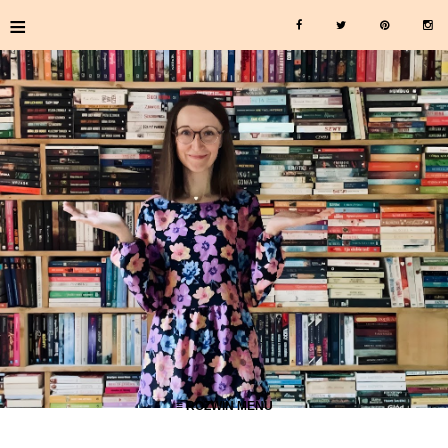
≡
≡ ROZWIŃ MENU