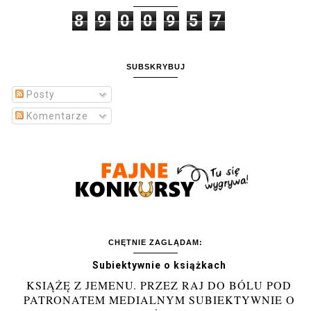
8
9
0
0
9
5
7
SUBSKRYBUJ
Posty
Komentarze
CHĘTNIE ZAGLĄDAM:
Subiektywnie o książkach
KSIĄŻĘ Z JEMENU. PRZEZ RAJ DO BÓLU POD
PATRONATEM MEDIALNYM SUBIEKTYWNIE O