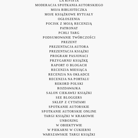
LA RIVISTA
MODERACJA SPOTKANIA AUTORSKIEGO
MOJA BIBLIOTECZKA
MOJE KSIĄŻKOWE RYTUAŁY
OGŁOSZENIA
POCISK Z MOJĄ RECENZJĄ
PATRONAT
PCHLI TARG
PODSUMOWANIE TWÓRCZOŚCI
PREZENT
PREZENTACJA AUTORA
PREZENTACJA KSIĄŻKI
PROGRAM PASJONACI
PRZYGARNIJ KSIĄŻKĘ
RAPORT O BLOGACH
RECENZJA MIESIĄCA
RECENZJA NA OKŁADCE
RECENZJA NA PORTALU
REKORD POLSKI
ROZDAWAJKA
SALON CIEKAWEJ KSIĄŻKI
SEE BLOGGERS
SKLEP Z CYTATAMI
SPOTKANIE AUTORSKIE
SPOTKANIE AUTORSKIE ONLINE
TARGI KSIĄŻKI W KRAKOWIE
UNBOXING
W OBIEKTYWIE
W PIEKARNI W CUKIERNI
WARSZAWSKIE TARGI KSIĄŻKI