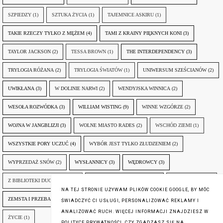
SZPIEDZY
(1)
SZTUKA ŻYCIA
(1)
TAJEMNICE ASKIRU
(1)
TAKIE RZECZY TYLKO Z MĘŻEM
(4)
TAMI Z KRAINY PIĘKNYCH KONI
(3)
TAYLOR JACKSON
(2)
TESSA BROWN
(1)
THE INTERDEPENDENCY
(3)
TRYLOGIA RÓŻANA
(2)
TRYLOGIA ŚWIATÓW
(1)
UNIWERSUM SZEŚCIANÓW
(2)
UWIKŁANA
(3)
W DOLINIE NARWI
(2)
WENDYJSKA WINNICA
(2)
WESOŁA ROZWÓDKA
(3)
WILLIAM WISTING
(9)
WINNE WZGÓRZE
(2)
WOJNA W JANGBLIZJI
(3)
WOLNE MIASTO RADES
(2)
WSCHÓD ZIEMI
(1)
WSZYSTKIE PORY UCZUĆ
(4)
WYBÓR JEST TYLKO ZŁUDZENIEM
(2)
WYPRZEDAŻ SNÓW
(2)
WYSŁANNICY
(3)
WĘDROWCY
(3)
Z BIBLIOTEKI DUCHA GÓR
(1)
ZANIM NADEJDZIE JUTRO
(3)
ZAPOMNIANY
(2)
NA TEJ STRONIE UŻYWAM PLIKÓW COOKIE GOOGLE, BY MÓC
ZEMSTA I PRZEBACZENIE
(6)
ŚLADY ZBRODNI
(3)
ŻYCIA W ŻYCIU
(3)
ŚWIADCZYĆ CI USŁUGI, PERSONALIZOWAĆ REKLAMY I
ANALIZOWAĆ RUCH. WIĘCEJ INFORMACJI ZNAJDZIESZ W
ŻYCIE
(1)
POLITYCE PRYWATNOŚCI. CZY ZGADZASZ SIĘ NA