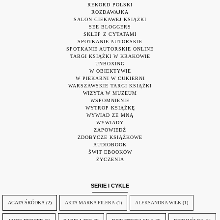
REKORD POLSKI
ROZDAWAJKA
SALON CIEKAWEJ KSIĄŻKI
SEE BLOGGERS
SKLEP Z CYTATAMI
SPOTKANIE AUTORSKIE
SPOTKANIE AUTORSKIE ONLINE
TARGI KSIĄŻKI W KRAKOWIE
UNBOXING
W OBIEKTYWIE
W PIEKARNI W CUKIERNI
WARSZAWSKIE TARGI KSIĄŻKI
WIZYTA W MUZEUM
WSPOMNIENIE
WYTROP KSIĄŻKĘ
WYWIAD ZE MNĄ
WYWIADY
ZAPOWIEDŹ
ZDOBYCZE KSIĄŻKOWE
AUDIOBOOK
ŚWIT EBOOKÓW
ŻYCZENIA
SERIE I CYKLE
AGATA ŚRÓDKA
(2)
AKTA MARKA FILERA
(1)
ALEKSANDRA WILK
(1)