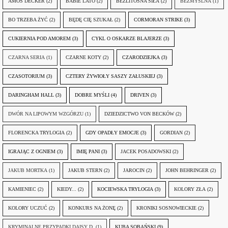
AMOS DECKER
(2)
BABIE LATO
(2)
BEZLITOSNA SIŁA
(2)
BEZMYŚLNA
(1)
BO TRZEBA ŻYĆ
(2)
BĘDĘ CIĘ SZUKAŁ
(2)
CORMORAN STRIKE
(3)
CUKIERNIA POD AMOREM
(3)
CYKL O OSKARZE BLAJERZE
(3)
CZARNA SERIA
(1)
CZARNE KOTY
(2)
CZARODZIEJKA
(3)
CZASOTORIUM
(3)
CZTERY ŻYWIOŁY SASZY ZAŁUSKIEJ
(3)
DARINGHAM HALL
(3)
DOBRE MYŚLI
(4)
DRIVEN
(3)
DWÓR NA LIPOWYM WZGÓRZU
(1)
DZIEDZICTWO VON BECKÓW
(2)
FLORENCKA TRYLOGIA
(2)
GDY OPADŁY EMOCJE
(3)
GORDIAN
(2)
IGRAJĄC Z OGNIEM
(3)
IMIĘ PANI
(3)
JACEK POSADOWSKI
(2)
JAKUB MORTKA
(1)
JAKUB STERN
(2)
JAROCIN
(2)
JOHN BEHRINGER
(2)
KAMIENIEC
(2)
KIEDY...
(2)
KOCIEWSKA TRYLOGIA
(3)
KOLORY ZŁA
(2)
KOLORY UCZUĆ
(2)
KONKURS NA ŻONĘ
(2)
KRONIKI SOSNOWIECKIE
(2)
KRYMINALNE PRZYPADKI DAISY D.
(1)
KUBA SOBAŃSKI
(9)