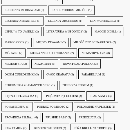
KUCHENNYMI DRZWIAMI
(1)
LABORATORIUM MIŁOŚCI
(1)
LEGENDA O SEANTRZE
(1)
LEGENDY ARCHEONU
(1)
LENIWA NIEDZIELA
(1)
LEPIEJ W TO UWIERZ!
(2)
LITERATURA W SPÓDNICY
(2)
MAGGIE O'DELL
(1)
MARGO COOK
(1)
MIĘDZY PRAWAMI
(2)
MIŁOŚĆ BEZ SCENARIUSZA
(2)
MÓJ SZEF
(2)
NIECZYNNE DO ODWOŁANIA
(2)
NIEMA TRYLOGIA
(3)
NIEZDOBYTA
(2)
NIEZMIENNI
(3)
NOWA PROZA POLSKA
(3)
OKIEM CUDZOZIEMKI
(3)
OWOC GRANATU
(3)
PARABELLUM
(3)
PERFUMERIA ZŁAMANYCH SERC
(1)
PIEKŁO ZA ROGIEM
(1)
PIĘTNO PIELGRZYMA
(3)
PIĘĆDZIESIĄT ODCIENI
(3)
PLAN AGATY
(3)
PO SĄSIEDZKU
(1)
PODRÓŻ PO MIŁOŚĆ
(2)
POLOWANIE NA PLISZKĘ
(2)
PROWINCJA PEŁNA...
(6)
PRUSKIE BABY
(3)
PRZECZUCIA
(2)
RAW FAMILY
(2)
RESORTOWE DZIECI
(2)
RÓŻA KRULL NA TROPIE
(3)