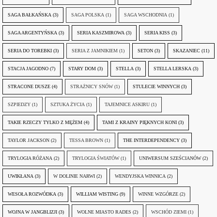
SAGA BAŁKAŃSKA
(3)
SAGA POLSKA
(1)
SAGA WSCHODNIA
(1)
SAGA ARGENTYŃSKA
(3)
SERIA KASZMIROWA
(3)
SERIA KISS
(3)
SERIA DO TOREBKI
(3)
SERIA Z JAMNIKIEM
(1)
SETON
(3)
SKAZANIEC
(11)
STACJA JAGODNO
(7)
STARY DOM
(3)
STELLA
(3)
STELLA LERSKA
(3)
STRACONE DUSZE
(4)
STRAŻNICY SNÓW
(1)
STULECIE WINNYCH
(3)
SZPIEDZY
(1)
SZTUKA ŻYCIA
(1)
TAJEMNICE ASKIRU
(1)
TAKIE RZECZY TYLKO Z MĘŻEM
(4)
TAMI Z KRAINY PIĘKNYCH KONI
(3)
TAYLOR JACKSON
(2)
TESSA BROWN
(1)
THE INTERDEPENDENCY
(3)
TRYLOGIA RÓŻANA
(2)
TRYLOGIA ŚWIATÓW
(1)
UNIWERSUM SZEŚCIANÓW
(2)
UWIKŁANA
(3)
W DOLINIE NARWI
(2)
WENDYJSKA WINNICA
(2)
WESOŁA ROZWÓDKA
(3)
WILLIAM WISTING
(9)
WINNE WZGÓRZE
(2)
WOJNA W JANGBLIZJI
(3)
WOLNE MIASTO RADES
(2)
WSCHÓD ZIEMI
(1)