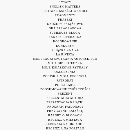
CYTATY
ENGLISH MATTERS
FESTIWAL KSIĄŻKI W OPOLU
FRAGMENTY
FRASZKI
GADŻETY KSIĄŻKOWE
GRA PARAGRAFOWA
JUBILEUSZ BLOGA
KANAPA LITERACKA
KOLOROWANIE
KONKURSY
KSIĄŻKA ZA 1 ZŁ
LA RIVISTA
MODERACJA SPOTKANIA AUTORSKIEGO
MOJA BIBLIOTECZKA
MOJE KSIĄŻKOWE RYTUAŁY
OGŁOSZENIA
POCISK Z MOJĄ RECENZJĄ
PATRONAT
PCHLI TARG
PODSUMOWANIE TWÓRCZOŚCI
PREZENT
PREZENTACJA AUTORA
PREZENTACJA KSIĄŻKI
PROGRAM PASJONACI
PRZYGARNIJ KSIĄŻKĘ
RAPORT O BLOGACH
RECENZJA MIESIĄCA
RECENZJA NA OKŁADCE
RECENZJA NA PORTALU