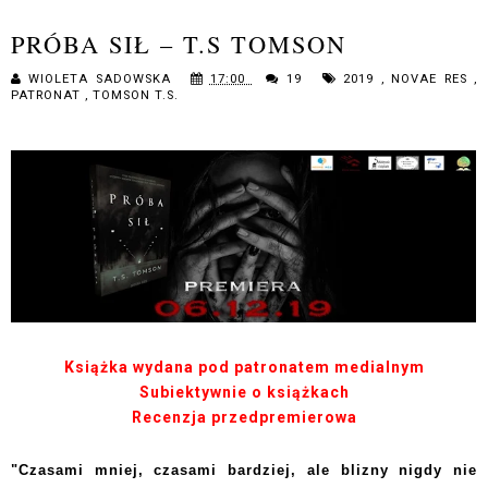
PRÓBA SIŁ – T.S TOMSON
WIOLETA SADOWSKA
17:00
19
2019
,
NOVAE RES
,
PATRONAT
,
TOMSON T.S.
Książka wydana pod patronatem medialnym
Subiektywnie o książkach
Recenzja przedpremierowa
"Czasami mniej, czasami bardziej, ale blizny nigdy nie