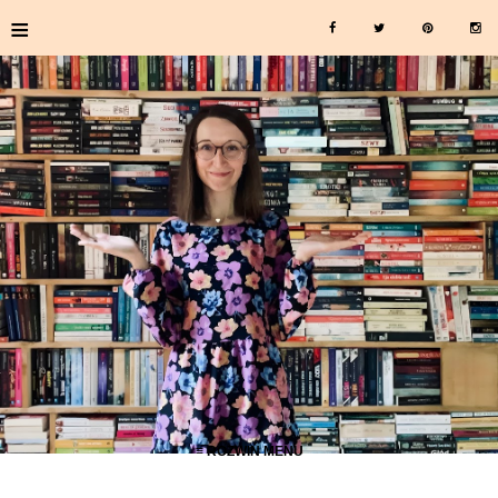
≡
≡ ROZWIŃ MENU