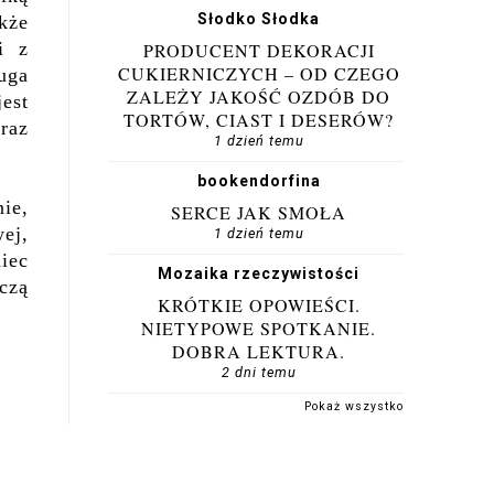
Słodko Słodka
kże
i z
PRODUCENT DEKORACJI
CUKIERNICZYCH – OD CZEGO
uga
ZALEŻY JAKOŚĆ OZDÓB DO
est
TORTÓW, CIAST I DESERÓW?
raz
1 dzień temu
bookendorfina
nie,
SERCE JAK SMOŁA
ej,
1 dzień temu
iec
Mozaika rzeczywistości
rczą
KRÓTKIE OPOWIEŚCI.
NIETYPOWE SPOTKANIE.
DOBRA LEKTURA.
2 dni temu
Pokaż wszystko