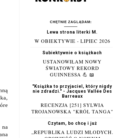
CHĘTNIE ZAGLĄDAM:
Lewa strona literki M.
W OBIEKTYWIE - LIPIEC 2026
Subiektywnie o książkach
USTANOWIŁAM NOWY
ŚWIATOWY REKORD
GUINNESSA 💪 📖
"Książka to przyjaciel, który nigdy
nną
nie zdradzi." - Jacques Vallée Des
Barreaux
ka,
RECENZJA [251] SYLWIA
tóre
TROJANOWSKA "KRÓL TANGA"
Czytam, bo chcę i już
 na
„REPUBLIKA LUDZI MŁODYCH.
ana