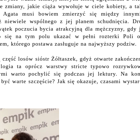
 zmiany, jakie ciąża wywołuje w ciele kobiety, a ta
o. Agata musi bowiem zmierzyć się między innym
 niewiele wspólnego z jej planem schudnięcia. Dr
ątek poczucia bycia atrakcyjną dla mężczyzny, gdy j
o się na tym polu ukazać w pełni rozterki Poli o
kiem, którego postawa zasługuje na najwyższy podziw.
część losów sióstr Żółtaszek, gdyż otwarte zakończe
logia ta oprócz warstwy stricte typowo rozrywkow
mi warto pochylić się podczas jej lektury. Na kon
 być warte szczęście? Jak się okazuje, czasami wysta