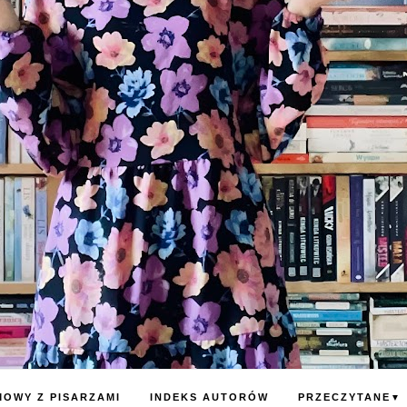
OWY Z PISARZAMI
INDEKS AUTORÓW
PRZECZYTANE
▼