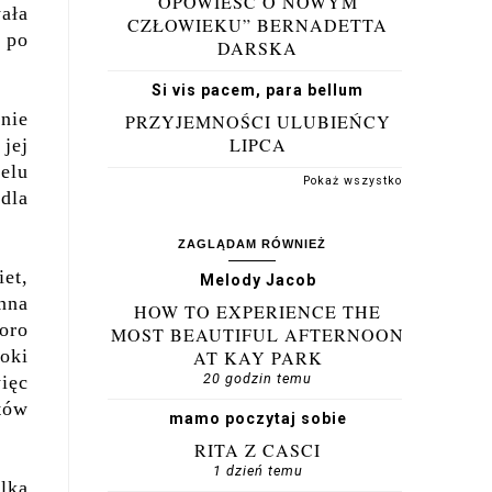
OPOWIEŚĆ O NOWYM
ała
CZŁOWIEKU” BERNADETTA
 po
DARSKA
Si vis pacem, para bellum
nie
PRZYJEMNOŚCI ULUBIEŃCY
LIPCA
jej
elu
Pokaż wszystko
dla
ZAGLĄDAM RÓWNIEŻ
iet,
Melody Jacob
nna
HOW TO EXPERIENCE THE
oro
MOST BEAUTIFUL AFTERNOON
oki
AT KAY PARK
20 godzin temu
więc
tów
mamo poczytaj sobie
RITA Z CASCI
1 dzień temu
lką