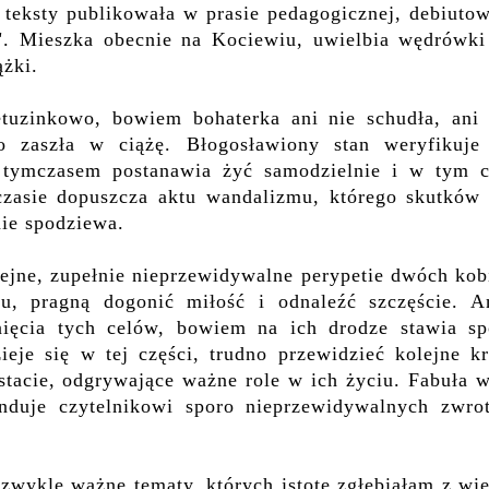
teksty publikowała w prasie pedagogicznej, debiutow
a". Mieszka obecnie na Kociewiu, uwielbia wędrówki
ążki.
etuzinkowo, bowiem bohaterka ani nie schudła, ani 
o zaszła w ciążę. Błogosławiony stan weryfikuje 
 tymczasem postanawia żyć samodzielnie i w tym c
zasie dopuszcza aktu wandalizmu, którego skutków 
nie spodziewa.
lejne, zupełnie nieprzewidywalne perypetie dwóch kob
u, pragną dogonić miłość i odnaleźć szczęście. A
ięcia tych celów, bowiem na ich drodze stawia sp
eje się w tej części, trudno przewidzieć kolejne kr
stacie, odgrywające ważne role w ich życiu. Fabuła 
nduje czytelnikowi sporo nieprzewidywalnych zwro
wykle ważne tematy, których istotę zgłębiałam z wie