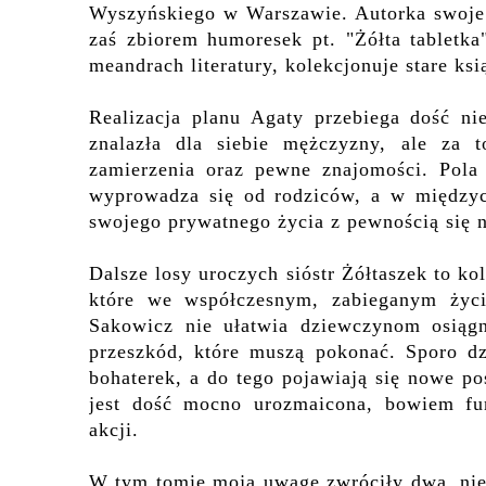
Wyszyńskiego w Warszawie. Autorka swoje 
zaś zbiorem humoresek pt. "Żółta tabletk
meandrach literatury, kolekcjonuje stare ksi
Realizacja planu Agaty przebiega dość ni
znalazła dla siebie mężczyzny, ale za t
zamierzenia oraz pewne znajomości. Pola
wyprowadza się od rodziców, a w międzyc
swojego prywatnego życia z pewnością się 
Dalsze losy uroczych sióstr Żółtaszek to ko
które we współczesnym, zabieganym życi
Sakowicz nie ułatwia dziewczynom osiągn
przeszkód, które muszą pokonać. Sporo dzi
bohaterek, a do tego pojawiają się nowe po
jest dość mocno urozmaicona, bowiem fu
akcji.
W tym tomie moją uwagę zwróciły dwa, niez