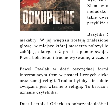
Ziemi w n
nieludzko
takie dwi
przybliża 
Bazylika 
makabry. W jej wnętrzu zostają znalezion
głową, w miejsce której morderca położył ł
zabójcę, dlatego też prosi o pomoc swojeg
Przed bohaterami trudne wyzwanie, a czas b
Paweł Pawlak w dość oszczędnej formi
interesującym tłem w postaci licznych cieka
oraz samej religii. Trudno byłoby nie odnie
związana jest właśnie z religią. To bardzo 
uznanie czytelnika.
Duet Lecroix i Orlecki to połączenie dość n