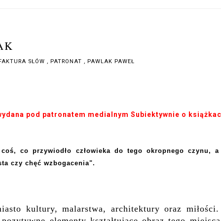
AK
FAKTURA SŁÓW
,
PATRONAT
,
PAWLAK PAWEŁ
wydana pod patronatem medialnym Subiektywnie o książka
o coś, co przywiodło człowieka do tego okropnego czynu, a
ta czy chęć wzbogacenia".
iasto kultury, malarstwa, architektury oraz miłości.
 pozytywne elementy kształtujące obraz tego miejsca