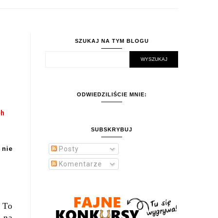
SZUKAJ NA TYM BLOGU
ODWIEDZILIŚCIE MNIE:
ch
SUBSKRYBUJ
 nie
Posty
Komentarze
 To
 na