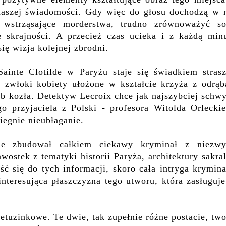
aszej świadomości. Gdy więc do głosu dochodzą w 
 wstrząsające morderstwa, trudno zrównoważyć so
e skrajności. A przecież czas ucieka i z każdą minu
się wizja kolejnej zbrodni.
Sainte Clotilde w Paryżu staje się świadkiem strasz
e zwłoki kobiety ułożone w kształcie krzyża z odrąb
eb kozła. Detektyw Lecroix chce jak najszybciej schw
o przyjaciela z Polski - profesora Witolda Orleckie
iegnie nieubłaganie.
e zbudował całkiem ciekawy kryminał z niezwy
wostek z tematyki historii Paryża, architektury sakra
ść się do tych informacji, skoro cała intryga krymin
interesująca płaszczyzna tego utworu, która zasługuj
ietuzinkowe. Te dwie, tak zupełnie różne postacie, tw