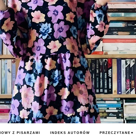
OWY Z PISARZAMI
INDEKS AUTORÓW
PRZECZYTANE
▼