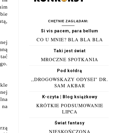
nim
bie
tą,
CHĘTNIE ZAGLĄDAM:
Si vis pacem, para bellum
CO U MNIE? BLA BLA BLA
nej
aną
Taki jest świat
ytać
MROCZNE SPOTKANIA
go.
Pod kołdrą
,,DROGOWSKAZY ODYSEI" DR.
kle
SAM AKBAR
lnej
K-czyta | Blog książkowy
alna
KRÓTKIE PODSUMOWANIE
e na
LIPCA
Świat fantasy
orzą
NIESKOŃCZONA