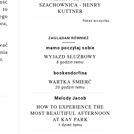
ość
SZACHOWNICA - HENRY
 to
KUTTNER
jego
Pokaż wszystko
ora,
ZAGLĄDAM RÓWNIEŻ
wać
mamo poczytaj sobie
nia
WYJAZD SŁUŻBOWY
r.
8 godzin temu
bookendorfina
WARTKA ŚMIERĆ
20 godzin temu
Melody Jacob
HOW TO EXPERIENCE THE
MOST BEAUTIFUL AFTERNOON
AT KAY PARK
1 dzień temu