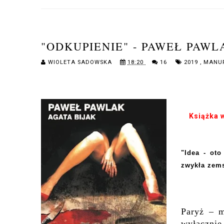
"ODKUPIENIE" - PAWEŁ PAWL
WIOLETA SADOWSKA
18:20
16
2019
,
MANU
Książka 
"Idea - ot
zwykła zems
Paryż – m
wyłącznie