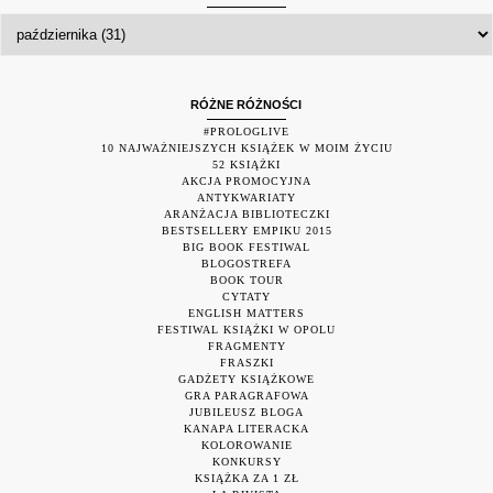
RÓŻNE RÓŻNOŚCI
#PROLOGLIVE
10 NAJWAŻNIEJSZYCH KSIĄŻEK W MOIM ŻYCIU
52 KSIĄŻKI
AKCJA PROMOCYJNA
ANTYKWARIATY
ARANŻACJA BIBLIOTECZKI
BESTSELLERY EMPIKU 2015
BIG BOOK FESTIWAL
BLOGOSTREFA
BOOK TOUR
CYTATY
ENGLISH MATTERS
FESTIWAL KSIĄŻKI W OPOLU
FRAGMENTY
FRASZKI
GADŻETY KSIĄŻKOWE
GRA PARAGRAFOWA
JUBILEUSZ BLOGA
KANAPA LITERACKA
KOLOROWANIE
KONKURSY
KSIĄŻKA ZA 1 ZŁ