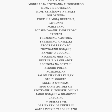
LA RIVISTA
MODERACJA SPOTKANIA AUTORSKIEGO
MOJA BIBLIOTECZKA
MOJE KSIĄŻKOWE RYTUAŁY
OGŁOSZENIA
POCISK Z MOJĄ RECENZJĄ
PATRONAT
PCHLI TARG
PODSUMOWANIE TWÓRCZOŚCI
PREZENT
PREZENTACJA AUTORA
PREZENTACJA KSIĄŻKI
PROGRAM PASJONACI
PRZYGARNIJ KSIĄŻKĘ
RAPORT O BLOGACH
RECENZJA MIESIĄCA
RECENZJA NA OKŁADCE
RECENZJA NA PORTALU
REKORD POLSKI
ROZDAWAJKA
SALON CIEKAWEJ KSIĄŻKI
SEE BLOGGERS
SKLEP Z CYTATAMI
SPOTKANIE AUTORSKIE
SPOTKANIE AUTORSKIE ONLINE
TARGI KSIĄŻKI W KRAKOWIE
UNBOXING
W OBIEKTYWIE
W PIEKARNI W CUKIERNI
WARSZAWSKIE TARGI KSIĄŻKI