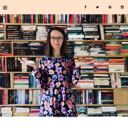
≡
≡ ROZWIŃ MENU