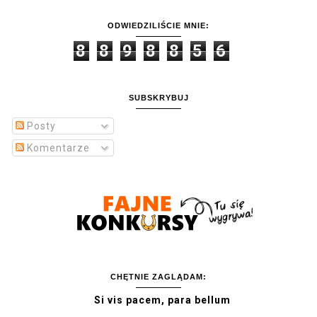
ODWIEDZILIŚCIE MNIE:
8
8
9
8
8
5
6
SUBSKRYBUJ
Posty
Komentarze
CHĘTNIE ZAGLĄDAM:
Si vis pacem, para bellum