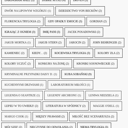
DARINGHAM HALL
(3)
DOBRE MYŚLI
(4)
DRIVEN
(3)
DWÓR NA LIPOWYM WZGÓRZU
(1)
DZIEDZICTWO VON BECKÓW
(2)
FLORENCKA TRYLOGIA
(2)
GDY OPADŁY EMOCJE
(3)
GORDIAN
(2)
IGRAJĄC Z OGNIEM
(3)
IMIĘ PANI
(3)
JACEK POSADOWSKI
(2)
JAKUB MORTKA
(1)
JAKUB STERN
(2)
JAROCIN
(2)
JOHN BEHRINGER
(2)
KAMIENIEC
(2)
KIEDY...
(2)
KOCIEWSKA TRYLOGIA
(3)
KOLORY ZŁA
(2)
KOLORY UCZUĆ
(2)
KONKURS NA ŻONĘ
(2)
KRONIKI SOSNOWIECKIE
(2)
KRYMINALNE PRZYPADKI DAISY D.
(1)
KUBA SOBAŃSKI
(9)
KUCHENNYMI DRZWIAMI
(1)
LABORATORIUM MIŁOŚCI
(1)
LEGENDA O SEANTRZE
(1)
LEGENDY ARCHEONU
(1)
LENIWA NIEDZIELA
(1)
LEPIEJ W TO UWIERZ!
(2)
LITERATURA W SPÓDNICY
(2)
MAGGIE O'DELL
(1)
MARGO COOK
(1)
MIĘDZY PRAWAMI
(2)
MIŁOŚĆ BEZ SCENARIUSZA
(2)
MÓJ SZEF
(2)
NIECZYNNE DO ODWOŁANIA
(2)
NIEMA TRYLOGIA
(3)