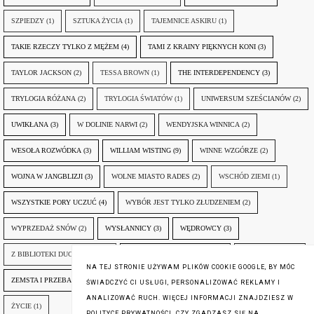
SZPIEDZY
(1)
SZTUKA ŻYCIA
(1)
TAJEMNICE ASKIRU
(1)
TAKIE RZECZY TYLKO Z MĘŻEM
(4)
TAMI Z KRAINY PIĘKNYCH KONI
(3)
TAYLOR JACKSON
(2)
TESSA BROWN
(1)
THE INTERDEPENDENCY
(3)
TRYLOGIA RÓŻANA
(2)
TRYLOGIA ŚWIATÓW
(1)
UNIWERSUM SZEŚCIANÓW
(2)
UWIKŁANA
(3)
W DOLINIE NARWI
(2)
WENDYJSKA WINNICA
(2)
WESOŁA ROZWÓDKA
(3)
WILLIAM WISTING
(9)
WINNE WZGÓRZE
(2)
WOJNA W JANGBLIZJI
(3)
WOLNE MIASTO RADES
(2)
WSCHÓD ZIEMI
(1)
WSZYSTKIE PORY UCZUĆ
(4)
WYBÓR JEST TYLKO ZŁUDZENIEM
(2)
WYPRZEDAŻ SNÓW
(2)
WYSŁANNICY
(3)
WĘDROWCY
(3)
Z BIBLIOTEKI DUCHA GÓR
(1)
ZANIM NADEJDZIE JUTRO
(3)
ZAPOMNIANY
(2)
NA TEJ STRONIE UŻYWAM PLIKÓW COOKIE GOOGLE, BY MÓC
ZEMSTA I PRZEBACZENIE
(6)
ŚLADY ZBRODNI
(3)
ŻYCIA W ŻYCIU
(3)
ŚWIADCZYĆ CI USŁUGI, PERSONALIZOWAĆ REKLAMY I
ANALIZOWAĆ RUCH. WIĘCEJ INFORMACJI ZNAJDZIESZ W
ŻYCIE
(1)
POLITYCE PRYWATNOŚCI. CZY ZGADZASZ SIĘ NA