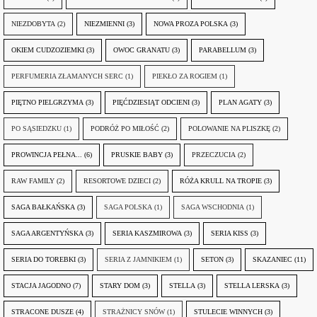
NIEZDOBYTA
(2)
NIEZMIENNI
(3)
NOWA PROZA POLSKA
(3)
OKIEM CUDZOZIEMKI
(3)
OWOC GRANATU
(3)
PARABELLUM
(3)
PERFUMERIA ZŁAMANYCH SERC
(1)
PIEKŁO ZA ROGIEM
(1)
PIĘTNO PIELGRZYMA
(3)
PIĘĆDZIESIĄT ODCIENI
(3)
PLAN AGATY
(3)
PO SĄSIEDZKU
(1)
PODRÓŻ PO MIŁOŚĆ
(2)
POLOWANIE NA PLISZKĘ
(2)
PROWINCJA PEŁNA...
(6)
PRUSKIE BABY
(3)
PRZECZUCIA
(2)
RAW FAMILY
(2)
RESORTOWE DZIECI
(2)
RÓŻA KRULL NA TROPIE
(3)
SAGA BAŁKAŃSKA
(3)
SAGA POLSKA
(1)
SAGA WSCHODNIA
(1)
SAGA ARGENTYŃSKA
(3)
SERIA KASZMIROWA
(3)
SERIA KISS
(3)
SERIA DO TOREBKI
(3)
SERIA Z JAMNIKIEM
(1)
SETON
(3)
SKAZANIEC
(11)
STACJA JAGODNO
(7)
STARY DOM
(3)
STELLA
(3)
STELLA LERSKA
(3)
STRACONE DUSZE
(4)
STRAŻNICY SNÓW
(1)
STULECIE WINNYCH
(3)