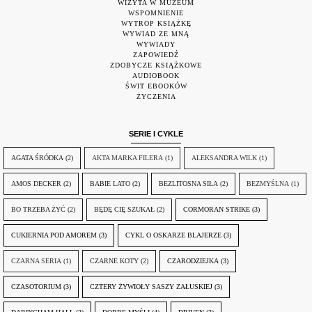
WIZYTA W MUZEUM
WSPOMNIENIE
WYTROP KSIĄŻKĘ
WYWIAD ZE MNĄ
WYWIADY
ZAPOWIEDŹ
ZDOBYCZE KSIĄŻKOWE
AUDIOBOOK
ŚWIT EBOOKÓW
ŻYCZENIA
SERIE I CYKLE
AGATA ŚRÓDKA
(2)
AKTA MARKA FILERA
(1)
ALEKSANDRA WILK
(1)
AMOS DECKER
(2)
BABIE LATO
(2)
BEZLITOSNA SIŁA
(2)
BEZMYŚLNA
(1)
BO TRZEBA ŻYĆ
(2)
BĘDĘ CIĘ SZUKAŁ
(2)
CORMORAN STRIKE
(3)
CUKIERNIA POD AMOREM
(3)
CYKL O OSKARZE BLAJERZE
(3)
CZARNA SERIA
(1)
CZARNE KOTY
(2)
CZARODZIEJKA
(3)
CZASOTORIUM
(3)
CZTERY ŻYWIOŁY SASZY ZAŁUSKIEJ
(3)