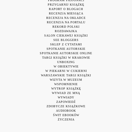
PROGRAM PASJONACI
PRZYGARNIJ KSIĄŻKĘ
RAPORT O BLOGACH
RECENZJA MIESIĄCA
RECENZJA NA OKŁADCE
RECENZJA NA PORTALU
REKORD POLSKI
ROZDAWAJKA
SALON CIEKAWEJ KSIĄŻKI
SEE BLOGGERS
SKLEP Z CYTATAMI
SPOTKANIE AUTORSKIE
SPOTKANIE AUTORSKIE ONLINE
TARGI KSIĄŻKI W KRAKOWIE
UNBOXING
W OBIEKTYWIE
W PIEKARNI W CUKIERNI
WARSZAWSKIE TARGI KSIĄŻKI
WIZYTA W MUZEUM
WSPOMNIENIE
WYTROP KSIĄŻKĘ
WYWIAD ZE MNĄ
WYWIADY
ZAPOWIEDŹ
ZDOBYCZE KSIĄŻKOWE
AUDIOBOOK
ŚWIT EBOOKÓW
ŻYCZENIA