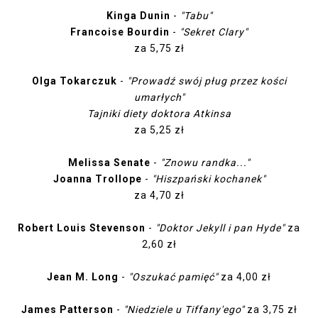
Kinga Dunin
-
"Tabu"
Francoise Bourdin
-
"Sekret Clary"
za 5,75 zł
Olga Tokarczuk
-
"Prowadź swój pług przez kości
umarłych"
Tajniki diety doktora Atkinsa
za 5,25 zł
Melissa Senate
-
"Znowu randka..."
Joanna Trollope
-
"Hiszpański kochanek"
za 4,70 zł
Robert Louis Stevenson
-
"Doktor Jekyll i pan Hyde"
za
2,60 zł
Jean M. Long
-
"Oszukać pamięć"
za 4,00 zł
James Patterson
-
"Niedziele u Tiffany'ego"
za 3,75 zł