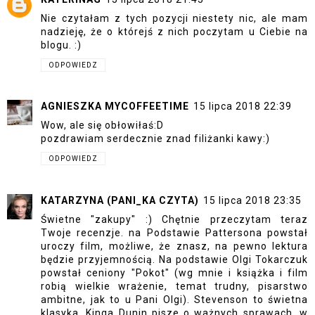
Nie czytałam z tych pozycji niestety nic, ale mam
nadzieję, że o którejś z nich poczytam u Ciebie na
blogu. :)
ODPOWIEDZ
AGNIESZKA MYCOFFEETIME
15 lipca 2018 22:39
Wow, ale się obłowiłaś:D
pozdrawiam serdecznie znad filiżanki kawy:)
ODPOWIEDZ
KATARZYNA (PANI_KA CZYTA)
15 lipca 2018 23:35
Świetne "zakupy" :) Chętnie przeczytam teraz
Twoje recenzje. na Podstawie Pattersona powstał
uroczy film, możliwe, że znasz, na pewno lektura
będzie przyjemnością. Na podstawie Olgi Tokarczuk
powstał ceniony "Pokot" (wg mnie i książka i film
robią wielkie wrażenie, temat trudny, pisarstwo
ambitne, jak to u Pani Olgi). Stevenson to świetna
klasyka. Kinga Dunin pisze o ważnych sprawach, w