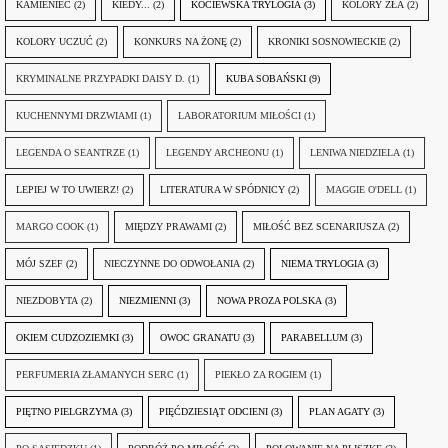
KAMIENIEC
(2)
KIEDY...
(2)
KOCIEWSKA TRYLOGIA
(3)
KOLORY ZŁA
(2)
KOLORY UCZUĆ
(2)
KONKURS NA ŻONĘ
(2)
KRONIKI SOSNOWIECKIE
(2)
KRYMINALNE PRZYPADKI DAISY D.
(1)
KUBA SOBAŃSKI
(9)
KUCHENNYMI DRZWIAMI
(1)
LABORATORIUM MIŁOŚCI
(1)
LEGENDA O SEANTRZE
(1)
LEGENDY ARCHEONU
(1)
LENIWA NIEDZIELA
(1)
LEPIEJ W TO UWIERZ!
(2)
LITERATURA W SPÓDNICY
(2)
MAGGIE O'DELL
(1)
MARGO COOK
(1)
MIĘDZY PRAWAMI
(2)
MIŁOŚĆ BEZ SCENARIUSZA
(2)
MÓJ SZEF
(2)
NIECZYNNE DO ODWOŁANIA
(2)
NIEMA TRYLOGIA
(3)
NIEZDOBYTA
(2)
NIEZMIENNI
(3)
NOWA PROZA POLSKA
(3)
OKIEM CUDZOZIEMKI
(3)
OWOC GRANATU
(3)
PARABELLUM
(3)
PERFUMERIA ZŁAMANYCH SERC
(1)
PIEKŁO ZA ROGIEM
(1)
PIĘTNO PIELGRZYMA
(3)
PIĘĆDZIESIĄT ODCIENI
(3)
PLAN AGATY
(3)