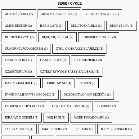
SERIE I CYKLE
AGATA ŚRÓDKA
(2)
AKTA MARKA FILERA
(1)
ALEKSANDRA WILK
(1)
AMOS DECKER
(2)
BABIE LATO
(2)
BEZLITOSNA SIŁA
(2)
BEZMYŚLNA
(1)
BO TRZEBA ŻYĆ
(2)
BĘDĘ CIĘ SZUKAŁ
(2)
CORMORAN STRIKE
(3)
CUKIERNIA POD AMOREM
(3)
CYKL O OSKARZE BLAJERZE
(3)
CZARNA SERIA
(1)
CZARNE KOTY
(2)
CZARODZIEJKA
(3)
CZASOTORIUM
(3)
CZTERY ŻYWIOŁY SASZY ZAŁUSKIEJ
(3)
DARINGHAM HALL
(3)
DOBRE MYŚLI
(4)
DRIVEN
(3)
DWÓR NA LIPOWYM WZGÓRZU
(1)
DZIEDZICTWO VON BECKÓW
(2)
FLORENCKA TRYLOGIA
(2)
GDY OPADŁY EMOCJE
(3)
GORDIAN
(2)
IGRAJĄC Z OGNIEM
(3)
IMIĘ PANI
(3)
JACEK POSADOWSKI
(2)
JAKUB MORTKA
(1)
JAKUB STERN
(2)
JAROCIN
(2)
JOHN BEHRINGER
(2)