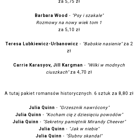
za 5,75 zł
Barbara Wood
-
"Psy i szakale"
Rozmowy na nowy wiek tom 1
za 5,10 zł
Teresa Lubkiewicz-Urbanowicz
-
"Babskie nasienie"
za 2
zł
Carrie Karasyov, Jill Kargman
-
"Wilki w modnych
ciuszkach"
za 4,70 zł
A tutaj pakiet romansów historycznych. 6 sztuk za 8,80 zł
Julia Quinn
-
"Grzesznik nawrócony"
Julia Quinn
-
"Kocham cię z dziesięciu powodów"
Julia Quinn
-
"Sekretny pamiętnik Mirandy Cheever"
Julia Quinn
-
"Jak w niebie"
Julia Quinn
-
"Ślubny skandal"