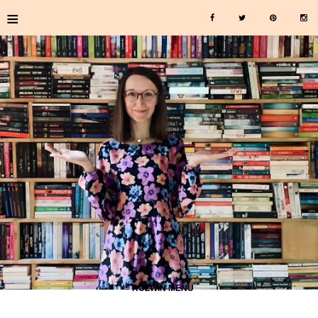
≡
≡ ROZWIŃ MENU