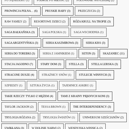
PO SĄSIEDZKU
(1)
PODRÓŻ PO MIŁOŚĆ
(2)
POLOWANIE NA PLISZKĘ
(2)
PROWINCJA PEŁNA...
(6)
PRUSKIE BABY
(3)
PRZECZUCIA
(2)
RAW FAMILY
(2)
RESORTOWE DZIECI
(2)
RÓŻA KRULL NA TROPIE
(3)
SAGA BAŁKAŃSKA
(3)
SAGA POLSKA
(1)
SAGA WSCHODNIA
(1)
SAGA ARGENTYŃSKA
(3)
SERIA KASZMIROWA
(3)
SERIA KISS
(3)
SERIA DO TOREBKI
(3)
SERIA Z JAMNIKIEM
(1)
SETON
(3)
SKAZANIEC
(11)
STACJA JAGODNO
(7)
STARY DOM
(3)
STELLA
(3)
STELLA LERSKA
(3)
STRACONE DUSZE
(4)
STRAŻNICY SNÓW
(1)
STULECIE WINNYCH
(3)
SZPIEDZY
(1)
SZTUKA ŻYCIA
(1)
TAJEMNICE ASKIRU
(1)
TAKIE RZECZY TYLKO Z MĘŻEM
(4)
TAMI Z KRAINY PIĘKNYCH KONI
(3)
TAYLOR JACKSON
(2)
TESSA BROWN
(1)
THE INTERDEPENDENCY
(3)
TRYLOGIA RÓŻANA
(2)
TRYLOGIA ŚWIATÓW
(1)
UNIWERSUM SZEŚCIANÓW
(2)
UWIKŁANA
(3)
W DOLINIE NARWI
(2)
WENDYJSKA WINNICA
(2)