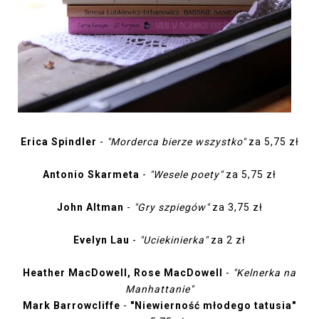
Erica Spindler
-
"Morderca bierze wszystko"
za 5,75 zł
Antonio Skarmeta
-
"Wesele poety"
za 5,75 zł
John Altman
-
"Gry szpiegów"
za 3,75 zł
Evelyn Lau
-
"Uciekinierka"
za 2 zł
Heather MacDowell, Rose MacDowell
-
"Kelnerka na
Manhattanie"
Mark Barrowcliffe
-
"Niewierność młodego tatusia"