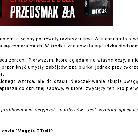
kablem, a ściany pokrywały rozbryzgi krwi. W kuchni stało otw
a się chmara much. W środku znajdowała się ludzka śledzion
scu zbrodni. Pierwszym, które oglądała na własne oczy, a ni
a przeniknąć umysły zabójców zza biurka, jednak przy tworz
e.
eślonego wzorca, ale do czasu. Nieoczekiwanie skupia uwag
zaprasza do okrutnej zabawy, w której zwycięży ten, kto pier
 profilowaniem seryjnych morderców. Jest wybitną specjalis
z cyklu "Maggie O'Dell":