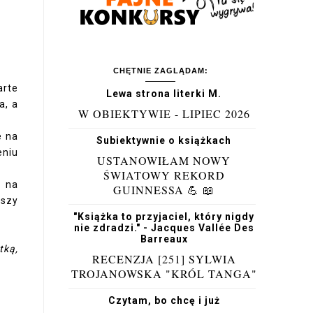
CHĘTNIE ZAGLĄDAM:
arte
Lewa strona literki M.
a, a
W OBIEKTYWIE - LIPIEC 2026
e na
Subiektywnie o książkach
eniu
USTANOWIŁAM NOWY
ŚWIATOWY REKORD
ę na
GUINNESSA 💪 📖
wszy
"Książka to przyjaciel, który nigdy
nie zdradzi." - Jacques Vallée Des
Barreaux
tką,
RECENZJA [251] SYLWIA
TROJANOWSKA "KRÓL TANGA"
Czytam, bo chcę i już