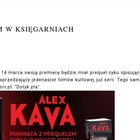
M W KSIĘGARNIACH
14 marca swoją premierę będzie miał prequel cyku opisują
 poprzedzający jedenaście tomów kultowej już serii. Tego sa
ii pt. "Dotyk zła".