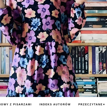
OWY Z PISARZAMI
INDEKS AUTORÓW
PRZECZYTANE
▼