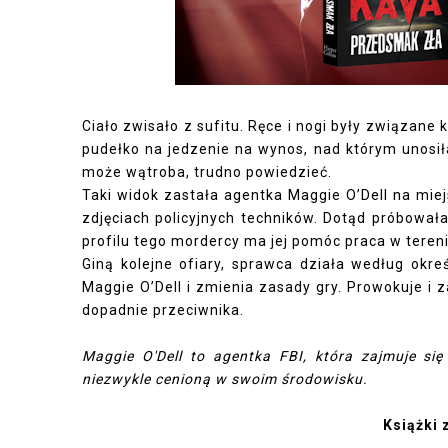
Ciało zwisało z sufitu. Ręce i nogi były związane 
pudełko na jedzenie na wynos, nad którym unosił
może wątroba, trudno powiedzieć.
Taki widok zastała agentka Maggie O’Dell na miej
zdjęciach policyjnych techników. Dotąd próbował
profilu tego mordercy ma jej pomóc praca w tereni
Giną kolejne ofiary, sprawca działa według okr
Maggie O’Dell i zmienia zasady gry. Prowokuje i 
dopadnie przeciwnika.
Maggie O'Dell to agentka FBI, która zajmuje się
niezwykle cenioną w swoim środowisku.
Książki 