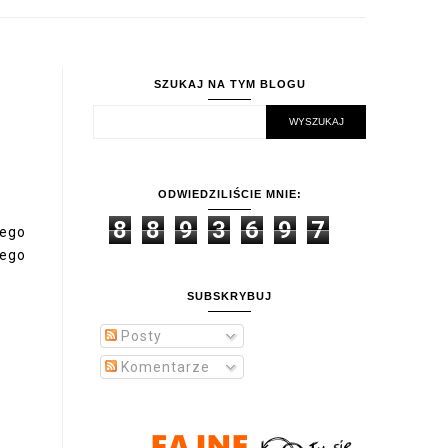
SZUKAJ NA TYM BLOGU
ODWIEDZILIŚCIE MNIE:
8
8
9
3
6
9
7
cego
mego
SUBSKRYBUJ
Posty
Komentarze