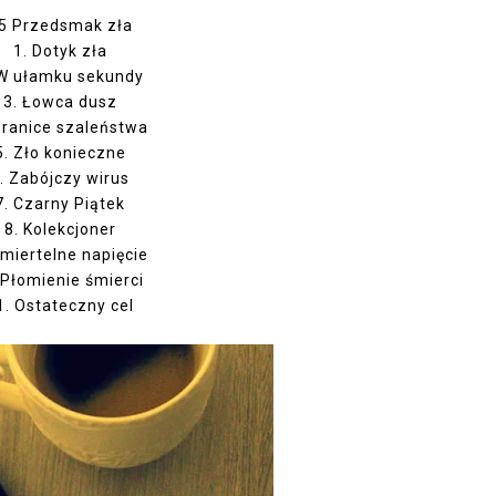
,5 Przedsmak zła
1. Dotyk zła
 W ułamku sekundy
3. Łowca dusz
Granice szaleństwa
5. Zło konieczne
. Zabójczy wirus
7. Czarny Piątek
8. Kolekcjoner
Śmiertelne napięcie
.Płomienie śmierci
1. Ostateczny cel