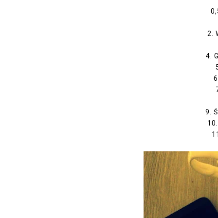
0
2.
4. 
6
9. 
10
1