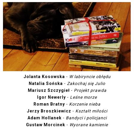
Jolanta Kosowska
-
W labiryncie obłędu
Natalia Sońska
-
Zakochaj się Julio
Mariusz Szczygieł
-
Projekt prawda
Igor Newerly
-
Leśne morze
Roman Bratny
-
Korzenie nieba
Jerzy Broszkiewicz
-
Kształt miłości
Adam Hollanek
-
Bandyci i policjanci
Gustaw Morcinek
-
Wyorane kamienie