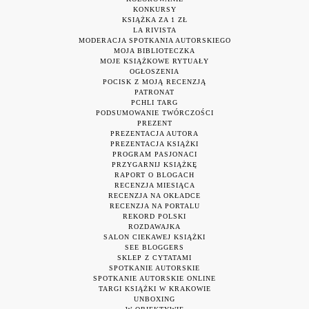
KONKURSY
KSIĄŻKA ZA 1 ZŁ
LA RIVISTA
MODERACJA SPOTKANIA AUTORSKIEGO
MOJA BIBLIOTECZKA
MOJE KSIĄŻKOWE RYTUAŁY
OGŁOSZENIA
POCISK Z MOJĄ RECENZJĄ
PATRONAT
PCHLI TARG
PODSUMOWANIE TWÓRCZOŚCI
PREZENT
PREZENTACJA AUTORA
PREZENTACJA KSIĄŻKI
PROGRAM PASJONACI
PRZYGARNIJ KSIĄŻKĘ
RAPORT O BLOGACH
RECENZJA MIESIĄCA
RECENZJA NA OKŁADCE
RECENZJA NA PORTALU
REKORD POLSKI
ROZDAWAJKA
SALON CIEKAWEJ KSIĄŻKI
SEE BLOGGERS
SKLEP Z CYTATAMI
SPOTKANIE AUTORSKIE
SPOTKANIE AUTORSKIE ONLINE
TARGI KSIĄŻKI W KRAKOWIE
UNBOXING