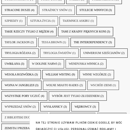
STRACONE DUSZE
(4)
STRAŻNICY SNÓW
(1)
STULECIE WINNYCH
(3)
SZPIEDZY
(1)
SZTUKA ŻYCIA
(1)
TAJEMNICE ASKIRU
(1)
TAKIE RZECZY TYLKO Z MĘŻEM
(4)
TAMI Z KRAINY PIĘKNYCH KONI
(3)
TAYLOR JACKSON
(2)
TESSA BROWN
(1)
THE INTERDEPENDENCY
(3)
TRYLOGIA RÓŻANA
(2)
TRYLOGIA ŚWIATÓW
(1)
UNIWERSUM SZEŚCIANÓW
(2)
UWIKŁANA
(3)
W DOLINIE NARWI
(2)
WENDYJSKA WINNICA
(2)
WESOŁA ROZWÓDKA
(3)
WILLIAM WISTING
(9)
WINNE WZGÓRZE
(2)
WOJNA W JANGBLIZJI
(3)
WOLNE MIASTO RADES
(2)
WSCHÓD ZIEMI
(1)
WSZYSTKIE PORY UCZUĆ
(4)
WYBÓR JEST TYLKO ZŁUDZENIEM
(2)
WYPRZEDAŻ SNÓW
(2)
WYSŁANNICY
(3)
WĘDROWCY
(3)
Z BIBLIOTEKI DUCHA GÓR
(1)
ZANIM NADEJDZIE JUTRO
(3)
ZAPOMNIANY
(2)
NA TEJ STRONIE UŻYWAM PLIKÓW COOKIE GOOGLE, BY MÓC
ZEMSTA I PRZEBACZENIE
(6)
ŚLADY ZBRODNI
(3)
ŻYCIA W ŻYCIU
(3)
ŚWIADCZYĆ CI USŁUGI, PERSONALIZOWAĆ REKLAMY I