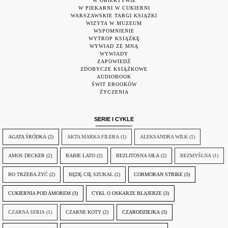
W OBIEKTYWIE
W PIEKARNI W CUKIERNI
WARSZAWSKIE TARGI KSIĄŻKI
WIZYTA W MUZEUM
WSPOMNIENIE
WYTROP KSIĄŻKĘ
WYWIAD ZE MNĄ
WYWIADY
ZAPOWIEDŹ
ZDOBYCZE KSIĄŻKOWE
AUDIOBOOK
ŚWIT EBOOKÓW
ŻYCZENIA
SERIE I CYKLE
AGATA ŚRÓDKA
(2)
AKTA MARKA FILERA
(1)
ALEKSANDRA WILK
(1)
AMOS DECKER
(2)
BABIE LATO
(2)
BEZLITOSNA SIŁA
(2)
BEZMYŚLNA
(1)
BO TRZEBA ŻYĆ
(2)
BĘDĘ CIĘ SZUKAŁ
(2)
CORMORAN STRIKE
(3)
CUKIERNIA POD AMOREM
(3)
CYKL O OSKARZE BLAJERZE
(3)
CZARNA SERIA
(1)
CZARNE KOTY
(2)
CZARODZIEJKA
(3)