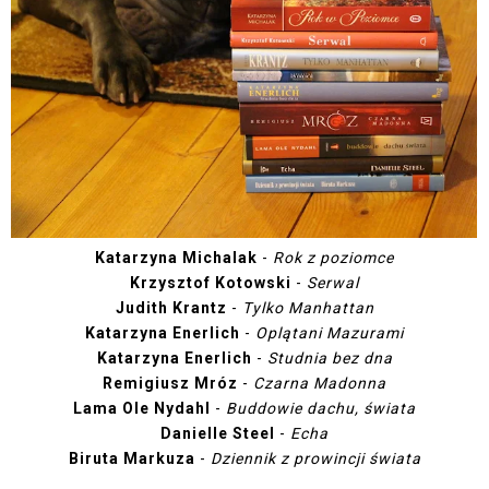
Katarzyna Michalak
-
Rok z poziomce
Krzysztof Kotowski
-
Serwal
Judith Krantz
-
Tylko Manhattan
Katarzyna Enerlich
-
Oplątani Mazurami
Katarzyna Enerlich
-
Studnia bez dna
Remigiusz Mróz
-
Czarna Madonna
Lama Ole Nydahl
-
Buddowie dachu, świata
Danielle Steel
-
Echa
Biruta Markuza
-
Dziennik z prowincji świata