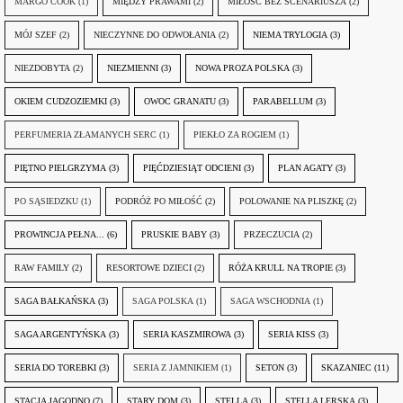
MARGO COOK
(1)
MIĘDZY PRAWAMI
(2)
MIŁOŚĆ BEZ SCENARIUSZA
(2)
MÓJ SZEF
(2)
NIECZYNNE DO ODWOŁANIA
(2)
NIEMA TRYLOGIA
(3)
NIEZDOBYTA
(2)
NIEZMIENNI
(3)
NOWA PROZA POLSKA
(3)
OKIEM CUDZOZIEMKI
(3)
OWOC GRANATU
(3)
PARABELLUM
(3)
PERFUMERIA ZŁAMANYCH SERC
(1)
PIEKŁO ZA ROGIEM
(1)
PIĘTNO PIELGRZYMA
(3)
PIĘĆDZIESIĄT ODCIENI
(3)
PLAN AGATY
(3)
PO SĄSIEDZKU
(1)
PODRÓŻ PO MIŁOŚĆ
(2)
POLOWANIE NA PLISZKĘ
(2)
PROWINCJA PEŁNA...
(6)
PRUSKIE BABY
(3)
PRZECZUCIA
(2)
RAW FAMILY
(2)
RESORTOWE DZIECI
(2)
RÓŻA KRULL NA TROPIE
(3)
SAGA BAŁKAŃSKA
(3)
SAGA POLSKA
(1)
SAGA WSCHODNIA
(1)
SAGA ARGENTYŃSKA
(3)
SERIA KASZMIROWA
(3)
SERIA KISS
(3)
SERIA DO TOREBKI
(3)
SERIA Z JAMNIKIEM
(1)
SETON
(3)
SKAZANIEC
(11)
STACJA JAGODNO
(7)
STARY DOM
(3)
STELLA
(3)
STELLA LERSKA
(3)