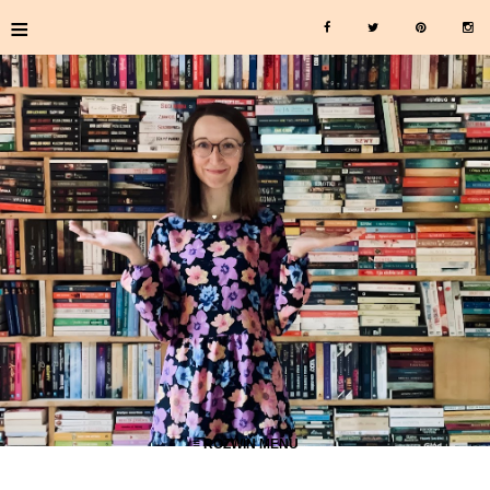
≡
≡ ROZWIŃ MENU