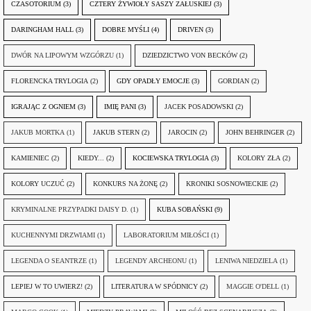
CZASOTORIUM
(3)
CZTERY ŻYWIOŁY SASZY ZAŁUSKIEJ
(3)
DARINGHAM HALL
(3)
DOBRE MYŚLI
(4)
DRIVEN
(3)
DWÓR NA LIPOWYM WZGÓRZU
(1)
DZIEDZICTWO VON BECKÓW
(2)
FLORENCKA TRYLOGIA
(2)
GDY OPADŁY EMOCJE
(3)
GORDIAN
(2)
IGRAJĄC Z OGNIEM
(3)
IMIĘ PANI
(3)
JACEK POSADOWSKI
(2)
JAKUB MORTKA
(1)
JAKUB STERN
(2)
JAROCIN
(2)
JOHN BEHRINGER
(2)
KAMIENIEC
(2)
KIEDY...
(2)
KOCIEWSKA TRYLOGIA
(3)
KOLORY ZŁA
(2)
KOLORY UCZUĆ
(2)
KONKURS NA ŻONĘ
(2)
KRONIKI SOSNOWIECKIE
(2)
KRYMINALNE PRZYPADKI DAISY D.
(1)
KUBA SOBAŃSKI
(9)
KUCHENNYMI DRZWIAMI
(1)
LABORATORIUM MIŁOŚCI
(1)
LEGENDA O SEANTRZE
(1)
LEGENDY ARCHEONU
(1)
LENIWA NIEDZIELA
(1)
LEPIEJ W TO UWIERZ!
(2)
LITERATURA W SPÓDNICY
(2)
MAGGIE O'DELL
(1)