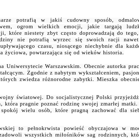
isarze potrafią w jakiś cudowny sposób, odmalo
wem, ogrom wielkich emocji, jakie targają ludz
i, które niestety zbyt często doprowadzają do tego,
dziny nie potrafią wyrzec się swoich racji nawe
 upływającego czasu, niosącego niechybnie dla każd
ka życiowa, powtarzająca się od wieków historia.
 na Uniwersytecie Warszawskim. Obecnie autorka prac
ształcącym. Zgodnie z nabytym wykształceniem, pasjon
e których zwiedza różnorodne zabytki. Mieszka obecni
wojny światowej. Do socjalistycznej Polski przyjeżdż
, która pragnie poznać rodzinę swojej zmarłej matki.
spokój wielu osób, które pragną zachować dla sieb
zewskiej to pełnokrwista powieść obyczajowa w mo
zadowoli wszystkich miłośników sag rodzinnych, któ