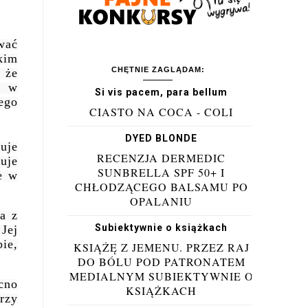
wać
kim
CHĘTNIE ZAGLĄDAM:
 że
t w
Si vis pacem, para bellum
ego
CIASTO NA COCA - COLI
DYED BLONDE
uje
RECENZJA DERMEDIC
uje
SUNBRELLA SPF 50+ I
e w
CHŁODZĄCEGO BALSAMU PO
OPALANIU
a z
Subiektywnie o książkach
 Jej
ie,
KSIĄŻĘ Z JEMENU. PRZEZ RAJ
DO BÓLU POD PATRONATEM
MEDIALNYM SUBIEKTYWNIE O
cno
KSIĄŻKACH
rzy