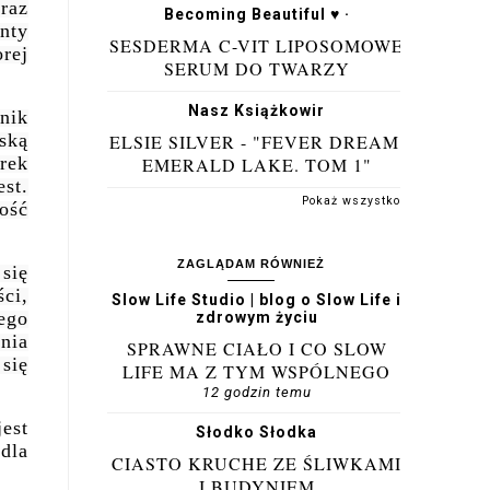
raz
Becoming Beautiful ♥ ·
nty
SESDERMA C-VIT LIPOSOMOWE
rej
SERUM DO TWARZY
Nasz Książkowir
nik
ską
ELSIE SILVER - "FEVER DREAM.
erek
EMERALD LAKE. TOM 1"
st.
Pokaż wszystko
ość
ZAGLĄDAM RÓWNIEŻ
się
ci,
Slow Life Studio | blog o Slow Life i
zego
zdrowym życiu
nia
SPRAWNE CIAŁO I CO SLOW
 się
LIFE MA Z TYM WSPÓLNEGO
12 godzin temu
jest
Słodko Słodka
dla
CIASTO KRUCHE ZE ŚLIWKAMI
I BUDYNIEM