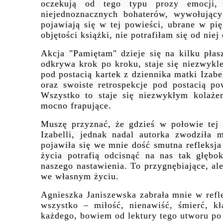
oczekują od tego typu prozy emocji, n
niejednoznacznych bohaterów, wywołujący
pojawiają się w tej powieści, ubrane w pi
objętości książki, nie potrafiłam się od ni
Akcja "Pamiętam" dzieje się na kilku płas
odkrywa krok po kroku, staje się niezwykl
pod postacią kartek z dziennika matki Izabe
oraz swoiste retrospekcje pod postacią po
Wszystko to staje się niezwykłym kolaże
mocno frapujące.
Muszę przyznać, że gdzieś w połowie tej 
Izabelli, jednak nadal autorka zwodziła 
pojawiła się we mnie dość smutna refleksja
życia potrafią odcisnąć na nas tak głębo
naszego nastawienia. To przygnębiające, al
we własnym życiu.
Agnieszka Janiszewska zabrała mnie w reflek
wszystko – miłość, nienawiść, śmierć, kł
każdego, bowiem od lektury tego utworu po 