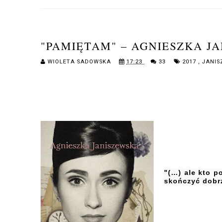
"PAMIĘTAM" – AGNIESZKA J
WIOLETA SADOWSKA
17:23
33
2017
,
JANIS
"(…) ale kto p
skończyć dobr