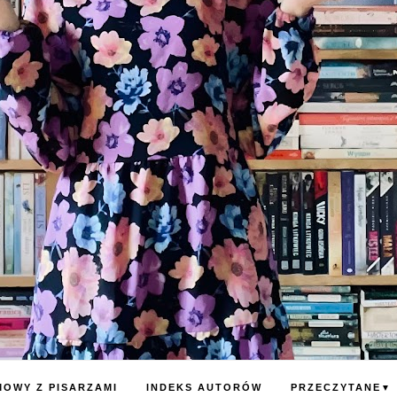
OWY Z PISARZAMI
INDEKS AUTORÓW
PRZECZYTANE
▼