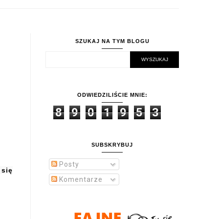
SZUKAJ NA TYM BLOGU
ODWIEDZILIŚCIE MNIE:
8
9
0
1
9
5
3
SUBSKRYBUJ
Posty
 się
Komentarze