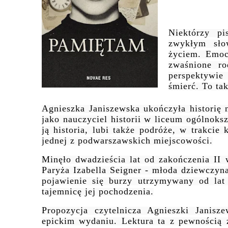
Niektórzy p
zwykłym sło
życiem. Emocj
zwaśnione ro
perspektywie
śmierć. To ta
Agnieszka Janiszewska ukończyła historię
jako nauczyciel historii w liceum ogólnok
ją historia, lubi także podróże, w trakci
jednej z podwarszawskich miejscowości.
Minęło dwadzieścia lat od zakończenia II 
Paryża Izabella Seigner - młoda dziewczyna
pojawienie się burzy utrzymywany od lat 
tajemnicę jej pochodzenia.
Propozycja czytelnicza Agnieszki Janis
epickim wydaniu. Lektura ta z pewnością 