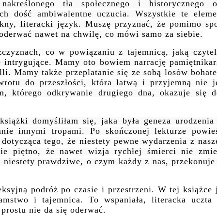
akreślonego tła społecznego i historycznego o
ch dość ambiwalentne uczucia. Wszystkie te eleme
ękny, literacki język. Muszę przyznać, że pomimo spo
ej oderwać nawet na chwilę, co mówi samo za siebie.
zczyznach, co w powiązaniu z tajemnicą, jaką czytel
e intrygujące. Mamy oto bowiem narrację pamiętnikar
lli. Mamy także przeplatanie się ze sobą losów bohat
wrotu do przeszłości, która łatwą i przyjemną nie je
m, którego odkrywanie drugiego dna, okazuje się d
książki domyśliłam się, jaka była geneza urodzenia 
mnie innymi tropami. Po skończonej lekturze powieś
 dotycząca tego, że niestety pewne wydarzenia z nas
kie piętno, że nawet wizja rychłej śmierci nie zmie
e niestety prawdziwe, o czym każdy z nas, przekonuje
syjną podróż po czasie i przestrzeni. W tej książce 
amstwo i tajemnica. To wspaniała, literacka uczta 
prostu nie da się oderwać.