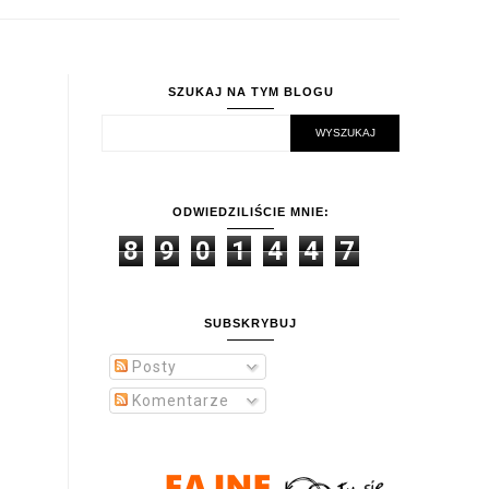
SZUKAJ NA TYM BLOGU
ODWIEDZILIŚCIE MNIE:
8
9
0
1
4
4
7
SUBSKRYBUJ
Posty
Komentarze