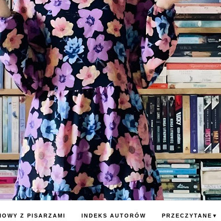
OWY Z PISARZAMI
INDEKS AUTORÓW
PRZECZYTANE
▼