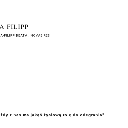
 FILIPP
A-FILIPP BEATA
,
NOVAE RES
ażdy z nas ma jakąś życiową rolę do odegrania".