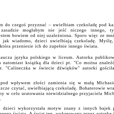
m do czegoś przyznać – uwielbiam czekoladę pod ka
 zasadzie mogłabym nie jeść niczego innego, ty
estem bowiem od niej uzależniona. Sporo więc ze mni
ż jak wiadomo, dzieci uwielbiają czekoladę. Myślę,
która przeniesie ich do zupełnie innego świata.
naucza języka polskiego w liceum. Autorka publikow
a natomiast książką dla dzieci pt. "Co można znaleźć
tr. "Calineczka w świecie dźwięków" autorki gościł
 pod wpływem złości zamienia się w małą Michasi
zcze czytać, uwielbiającą czekoladę. Bohaterowie wr
y w celu uratowania niewidzialnego przyjaciela Mich
.
la dzieci wykorzystała motyw znany z innych bajek 
nnego świata. A świat ten, wykreowany przez autorkę 