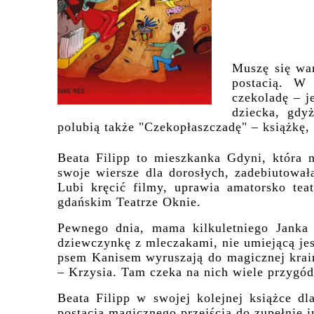
Muszę się wa
postacią. W
czekoladę – j
dziecka, gdy
polubią także "Czekopłaszczadę" – książkę, 
Beata Filipp to mieszkanka Gdyni, która 
swoje wiersze dla dorosłych, zadebiutował
Lubi kręcić filmy, uprawia amatorsko tea
gdańskim Teatrze Oknie.
Pewnego dnia, mama kilkuletniego Janka
dziewczynkę z mleczakami, nie umiejącą jes
psem Kanisem wyruszają do magicznej krain
– Krzysia. Tam czeka na nich wiele przygód
Beata Filipp w swojej kolejnej książce d
postacią magicznego przejścia do zupełnie i