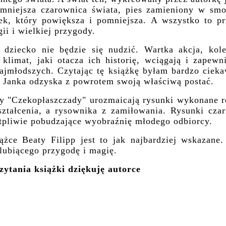
mniejsza czarownica świata, pies zamieniony w smo
zek, który powiększa i pomniejsza. A wszystko to pr
ii i wielkiej przygody.
j dziecko nie będzie się nudzić. Wartka akcja, kole
limat, jaki otacza ich historię, wciągają i zapewni
najmłodszych. Czytając tę książkę byłam bardzo ciek
a Janka odzyska z powrotem swoją właściwą postać.
ły "Czekopłaszczady" urozmaicają rysunki wykonane r
tałcenia, a rysownika z zamiłowania. Rysunki czar
wątpliwie pobudzające wyobraźnię młodego odbiorcy.
ążce Beaty Filipp jest to jak najbardziej wskazane.
lubiącego przygodę i magię.
ytania książki dziękuję autorce