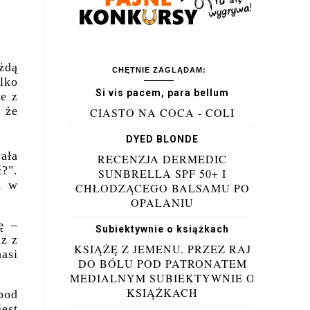
żdą
CHĘTNIE ZAGLĄDAM:
lko
Si vis pacem, para bellum
e z
 że
CIASTO NA COCA - COLI
DYED BLONDE
ała
RECENZJA DERMEDIC
?".
SUNBRELLA SPF 50+ I
a w
CHŁODZĄCEGO BALSAMU PO
OPALANIU
ę –
Subiektywnie o książkach
az z
KSIĄŻĘ Z JEMENU. PRZEZ RAJ
asi
DO BÓLU POD PATRONATEM
MEDIALNYM SUBIEKTYWNIE O
KSIĄŻKACH
pod
jest