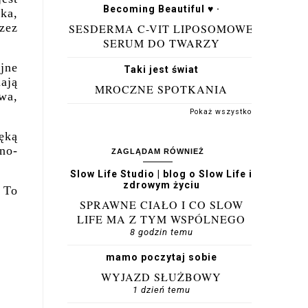
Becoming Beautiful ♥ ·
ka,
zez
SESDERMA C-VIT LIPOSOMOWE
SERUM DO TWARZY
jne
Taki jest świat
ają
MROCZNE SPOTKANIA
awa,
Pokaż wszystko
ęką
no-
ZAGLĄDAM RÓWNIEŻ
Slow Life Studio | blog o Slow Life i
zdrowym życiu
 To
SPRAWNE CIAŁO I CO SLOW
LIFE MA Z TYM WSPÓLNEGO
8 godzin temu
mamo poczytaj sobie
WYJAZD SŁUŻBOWY
1 dzień temu