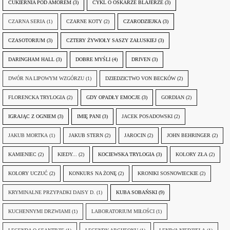
CUKIERNIA POD AMOREM
(3)
CYKL O OSKARZE BLAJERZE
(3)
CZARNA SERIA
(1)
CZARNE KOTY
(2)
CZARODZIEJKA
(3)
CZASOTORIUM
(3)
CZTERY ŻYWIOŁY SASZY ZAŁUSKIEJ
(3)
DARINGHAM HALL
(3)
DOBRE MYŚLI
(4)
DRIVEN
(3)
DWÓR NA LIPOWYM WZGÓRZU
(1)
DZIEDZICTWO VON BECKÓW
(2)
FLORENCKA TRYLOGIA
(2)
GDY OPADŁY EMOCJE
(3)
GORDIAN
(2)
IGRAJĄC Z OGNIEM
(3)
IMIĘ PANI
(3)
JACEK POSADOWSKI
(2)
JAKUB MORTKA
(1)
JAKUB STERN
(2)
JAROCIN
(2)
JOHN BEHRINGER
(2)
KAMIENIEC
(2)
KIEDY...
(2)
KOCIEWSKA TRYLOGIA
(3)
KOLORY ZŁA
(2)
KOLORY UCZUĆ
(2)
KONKURS NA ŻONĘ
(2)
KRONIKI SOSNOWIECKIE
(2)
KRYMINALNE PRZYPADKI DAISY D.
(1)
KUBA SOBAŃSKI
(9)
KUCHENNYMI DRZWIAMI
(1)
LABORATORIUM MIŁOŚCI
(1)