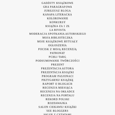
GADŻETY KSIĄŻKOWE
GRA PARAGRAFOWA
JUBILEUSZ BLOGA
KANAPA LITERACKA
KOLOROWANIE
KONKURSY
KSIĄŻKA ZA 1 ZŁ
LA RIVISTA
MODERACJA SPOTKANIA AUTORSKIEGO
MOJA BIBLIOTECZKA
MOJE KSIĄŻKOWE RYTUAŁY
OGŁOSZENIA
POCISK Z MOJĄ RECENZJĄ
PATRONAT
PCHLI TARG
PODSUMOWANIE TWÓRCZOŚCI
PREZENT
PREZENTACJA AUTORA
PREZENTACJA KSIĄŻKI
PROGRAM PASJONACI
PRZYGARNIJ KSIĄŻKĘ
RAPORT O BLOGACH
RECENZJA MIESIĄCA
RECENZJA NA OKŁADCE
RECENZJA NA PORTALU
REKORD POLSKI
ROZDAWAJKA
SALON CIEKAWEJ KSIĄŻKI
SEE BLOGGERS
SKLEP Z CYTATAMI