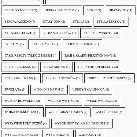
SERIA DO TOREBKI
(3)
SERIA Z JAMNIKIEM
(1)
SETON
(3)
SKAZANIEC
(11)
STACJA JAGODNO
(7)
STARY DOM
(3)
STELLA
(3)
STELLA LERSKA
(3)
STRACONE DUSZE
(4)
STRAŻNICY SNÓW
(1)
STULECIE WINNYCH
(3)
SZPIEDZY
(1)
SZTUKA ŻYCIA
(1)
TAJEMNICE ASKIRU
(1)
TAKIE RZECZY TYLKO Z MĘŻEM
(4)
TAMI Z KRAINY PIĘKNYCH KONI
(3)
TAYLOR JACKSON
(2)
TESSA BROWN
(1)
THE INTERDEPENDENCY
(3)
TRYLOGIA RÓŻANA
(2)
TRYLOGIA ŚWIATÓW
(1)
UNIWERSUM SZEŚCIANÓW
(2)
UWIKŁANA
(3)
W DOLINIE NARWI
(2)
WENDYJSKA WINNICA
(2)
WESOŁA ROZWÓDKA
(3)
WILLIAM WISTING
(9)
WINNE WZGÓRZE
(2)
WOJNA W JANGBLIZJI
(3)
WOLNE MIASTO RADES
(2)
WSCHÓD ZIEMI
(1)
WSZYSTKIE PORY UCZUĆ
(4)
WYBÓR JEST TYLKO ZŁUDZENIEM
(2)
WYPRZEDAŻ SNÓW
(2)
WYSŁANNICY
(3)
WĘDROWCY
(3)