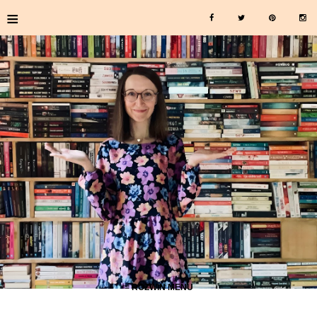
≡
≡ ROZWIŃ MENU