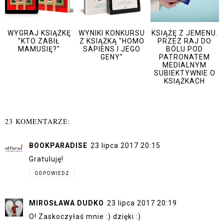
WYGRAJ KSIĄŻKĘ
WYNIKI KONKURSU
KSIĄŻĘ Z JEMENU.
"KTO ZABIŁ
Z KSIĄŻKĄ "HOMO
PRZEZ RAJ DO
MAMUSIĘ?"
SAPIENS I JEGO
BÓLU POD
GENY"
PATRONATEM
MEDIALNYM
SUBIEKTYWNIE O
KSIĄŻKACH
23 KOMENTARZE:
BOOKPARADISE
23 lipca 2017 20:15
Gratuluję!
ODPOWIEDZ
MIROSŁAWA DUDKO
23 lipca 2017 20:19
O! Zaskoczyłaś mnie :) dzięki :)