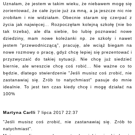
Uznałam, że jestem w takim wieku, że niebawem mogę się
zorientować, że całe życie już za mną, a ja jeszcze nic nie
zrobiłam i nie widziałam. Obecnie staram się czerpać z
życia jak najwięcej... Rozpoczęłam kolejną szkołę (nie bo
tak trzeba), ale dla siebie, bo lubię poznawać nowe
dziedziny, mam nowe koleżanki np. ze szkoły i nawet
jestem "przewodniczącą", pracuję, ale wciąż biegam na
nowe rozmowy o pracę, gdyż chcę lepiej się prezentować i
przyzwyczaić do takiej sytuacji. Nie chcę już siedzieć
biernie, ale wreszcie chcę coś robić... Nie ważne co to
będzie, dlatego stwierdzenie "Jeśli musisz coś zrobić, nie
zastanawiaj się. Zrób to natychmiast" pasuje do mnie
idealnie. To jest ten czas kiedy chcę i mogę działać na
100%
Martyna Carlli
7 lipca 2017 22:37
"Jeśli musisz coś zrobić, nie zastanawiaj się. Zrób to
natychmiast".