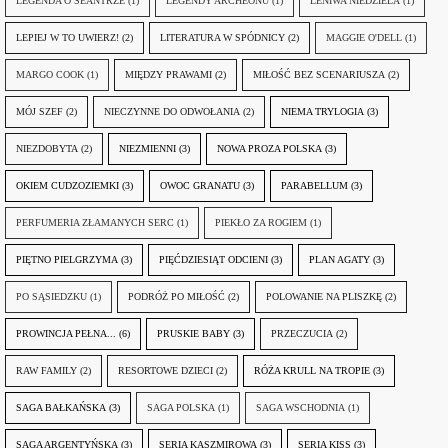
LEGENDA O SEANTRZE
(1)
LEGENDY ARCHEONU
(1)
LENIWA NIEDZIELA
(1)
LEPIEJ W TO UWIERZ!
(2)
LITERATURA W SPÓDNICY
(2)
MAGGIE O'DELL
(1)
MARGO COOK
(1)
MIĘDZY PRAWAMI
(2)
MIŁOŚĆ BEZ SCENARIUSZA
(2)
MÓJ SZEF
(2)
NIECZYNNE DO ODWOŁANIA
(2)
NIEMA TRYLOGIA
(3)
NIEZDOBYTA
(2)
NIEZMIENNI
(3)
NOWA PROZA POLSKA
(3)
OKIEM CUDZOZIEMKI
(3)
OWOC GRANATU
(3)
PARABELLUM
(3)
PERFUMERIA ZŁAMANYCH SERC
(1)
PIEKŁO ZA ROGIEM
(1)
PIĘTNO PIELGRZYMA
(3)
PIĘĆDZIESIĄT ODCIENI
(3)
PLAN AGATY
(3)
PO SĄSIEDZKU
(1)
PODRÓŻ PO MIŁOŚĆ
(2)
POLOWANIE NA PLISZKĘ
(2)
PROWINCJA PEŁNA...
(6)
PRUSKIE BABY
(3)
PRZECZUCIA
(2)
RAW FAMILY
(2)
RESORTOWE DZIECI
(2)
RÓŻA KRULL NA TROPIE
(3)
SAGA BAŁKAŃSKA
(3)
SAGA POLSKA
(1)
SAGA WSCHODNIA
(1)
SAGA ARGENTYŃSKA
(3)
SERIA KASZMIROWA
(3)
SERIA KISS
(3)