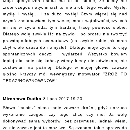
Moja specyficzna osoba ma to do siebie, że kiedy nie
zrobi czegoś natychmiast to nie zrobi tego wcale. Myślę,
myślę i myślę... i za dużo myślę! Czym więcej się nad
czymś zastanawiam tym więcej mam wątpliwości,czy coś
mi się w życiu uda, tym bardziej tracę pewność siebie.
Dlatego wolę zwykle iść na żywioł i po prostu nie tworzyć
prawdopodobnych scenariuszy (co zwykle robię jak mam
zbyt wiele czasu do namysłu). Dlatego moje życie to ciąg
spontanicznych decyzji i wydarzeń. Wszystko bowiem
lepiej dla mnie się kończy wtedy kiedy nie odwlekam, nie
zostawiam na później. Dlatego w mojej głowie zawsze
głośno krzyczy mój wewnętrzny motywator "ZRÓB TO
TERAZ!NOW!NOW!NOW!"
Mirosława Dudko
8 lipca 2017 19:20
Słowo "musisz" nieco mnie zawsze drażni, gdyż narzuca
wykonanie czegoś, czy tego chcę czy nie. Ja wolę
dokonywać sama wyborów, bez przymusu, jednak wiem,
że nie zawsze jest to możliwe. Są czasami takie sprawy do