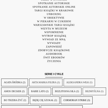
SPOTKANIE AUTORSKIE
SPOTKANIE AUTORSKIE ONLINE
TARGI KSIĄŻKI W KRAKOWIE
UNBOXING
W OBIEKTYWIE
W PIEKARNI W CUKIERNI
WARSZAWSKIE TARGI KSIĄŻKI
WIZYTA W MUZEUM
WSPOMNIENIE
WYTROP KSIĄŻKĘ
WYWIAD ZE MNĄ
WYWIADY
ZAPOWIEDŹ
ZDOBYCZE KSIĄŻKOWE
AUDIOBOOK
ŚWIT EBOOKÓW
ŻYCZENIA
SERIE I CYKLE
AGATA ŚRÓDKA
(2)
AKTA MARKA FILERA
(1)
ALEKSANDRA WILK
(1)
AMOS DECKER
(2)
BABIE LATO
(2)
BEZLITOSNA SIŁA
(2)
BEZMYŚLNA
(1)
BO TRZEBA ŻYĆ
(2)
BĘDĘ CIĘ SZUKAŁ
(2)
CORMORAN STRIKE
(3)