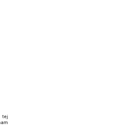
 tej
 mam