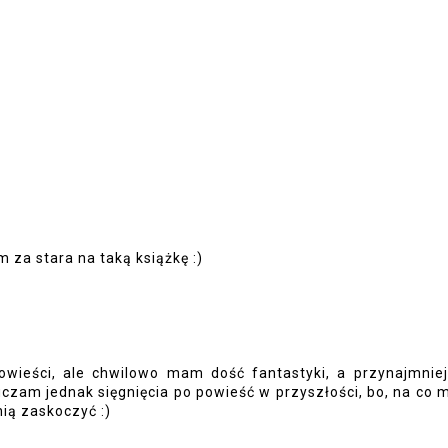
9
m za stara na taką książkę :)
powieści, ale chwilowo mam dość fantastyki, a przynajmniej
uczam jednak sięgnięcia po powieść w przyszłości, bo, na co
nią zaskoczyć :)