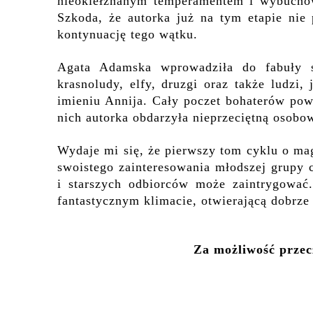
nieokiełznanym temperamentem i wybuchow
Szkoda, że autorka już na tym etapie nie 
kontynuację tego wątku.
Agata Adamska wprowadziła do fabuły sw
krasnoludy, elfy, druzgi oraz także ludzi,
imieniu Annija
. Cały poczet bohaterów powi
nich autorka obdarzyła nieprzeciętną osobo
Wydaje mi się, że pierwszy tom cyklu o ma
swoistego zainteresowania młodszej grupy 
i starszych odbiorców może zaintrygować.
fantastycznym klimacie,
otwierającą dobrze 
Za możliwość przecz