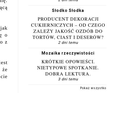
ię.
ącą
Słodko Słodka
PRODUCENT DEKORACJI
CUKIERNICZYCH – OD CZEGO
jak
ZALEŻY JAKOŚĆ OZDÓB DO
kę o
TORTÓW, CIAST I DESERÓW?
go z
2 dni temu
Mozaika rzeczywistości
KRÓTKIE OPOWIEŚCI.
est
NIETYPOWE SPOTKANIE.
 że
DOBRA LEKTURA.
cie
3 dni temu
Pokaż wszystko