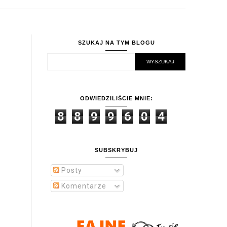
SZUKAJ NA TYM BLOGU
ODWIEDZILIŚCIE MNIE:
8
8
9
9
6
0
4
SUBSKRYBUJ
Posty
Komentarze