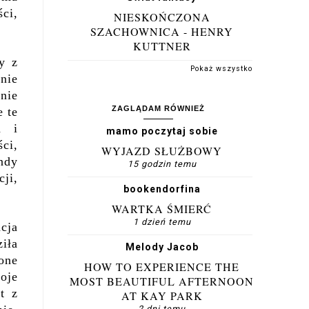
ci,
NIESKOŃCZONA
SZACHOWNICA - HENRY
KUTTNER
y z
Pokaż wszystko
nie
nie
ZAGLĄDAM RÓWNIEŻ
e te
a i
mamo poczytaj sobie
ci,
WYJAZD SŁUŻBOWY
endy
15 godzin temu
ji,
bookendorfina
WARTKA ŚMIERĆ
1 dzień temu
acja
iła
Melody Jacob
one
HOW TO EXPERIENCE THE
oje
MOST BEAUTIFUL AFTERNOON
t z
AT KAY PARK
2 dni temu