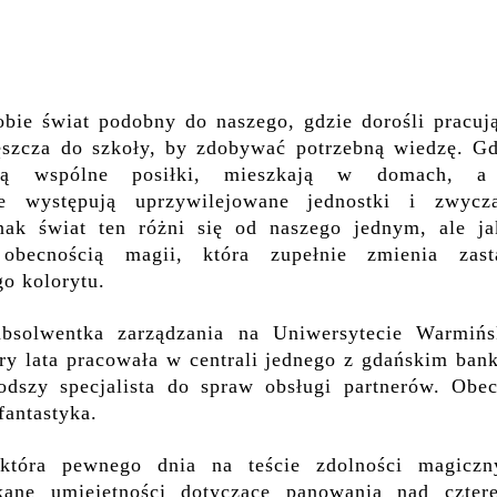
.
bie świat podobny do naszego, gdzie dorośli pracują
ęszcza do szkoły, by zdobywać potrzebną wiedzę. Gd
dzą wspólne posiłki, mieszkają w domach, 
ie występują uprzywilejowane jednostki i zwycza
ak świat ten różni się od naszego jednym, ale ja
becnością magii, która zupełnie zmienia zast
o kolorytu.
bsolwentka zarządzania na Uniwersytecie Warmińs
ry lata pracowała w centrali jednego z gdańskim ban
łodszy specjalista do spraw obsługi partnerów. Obec
fantastyka.
 która pewnego dnia na teście zdolności magiczn
kane umiejętności dotyczące panowania nad czter