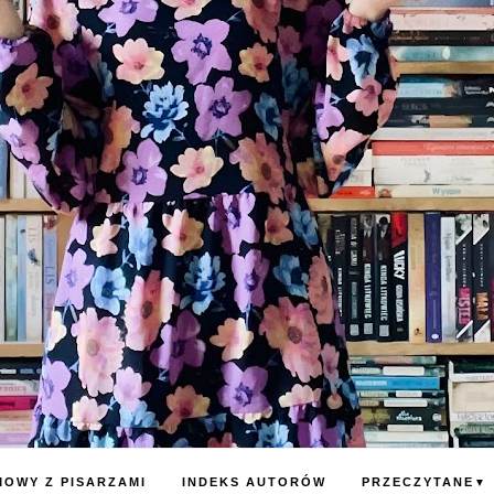
OWY Z PISARZAMI
INDEKS AUTORÓW
PRZECZYTANE
▼