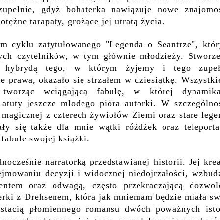
zupełnie, gdyż bohaterka nawiązuje nowe znajomoś
otężne tarapaty, grożące jej utratą życia.
m cyklu zatytułowanego "Legenda o Seantrze", któr
ych czytelników, w tym głównie młodzieży. Stworze
ą hybrydą tego, w którym żyjemy i tego zupeł
e prawa, okazało się strzałem w dziesiątkę. Wszystki
tworząc wciągającą fabułę, w której dynamik
 atuty jeszcze młodego pióra autorki. W szczególnoś
 magicznej z czterech żywiołów Ziemi oraz stare leg
ły się także dla mnie wątki różdżek oraz teleportac
 fabule swojej książki.
nocześnie narratorką przedstawianej historii. Jej kre
mowaniu decyzji i widocznej niedojrzałości, wzbudz
ntem oraz odwagą, często przekraczającą dozwol
terki z Drehsenem, która jak mniemam będzie miała sw
ostacią płomiennego romansu dwóch poważnych isto