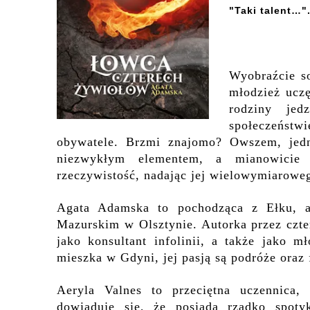
"Taki talent…"
Wyobraźcie so
młodzież ucz
rodziny je
społeczeństw
obywatele. Brzmi znajomo? Owszem, jedn
niezwykłym elementem, a mianowicie o
rzeczywistość, nadając jej wielowymiaroweg
Agata Adamska
to pochodząca z Ełku, a
Mazurskim w Olsztynie. Autorka przez czte
jako konsultant infolinii, a także jako m
mieszka w Gdyni, jej pasją są podróże oraz 
Aeryla Valnes to przeciętna uczennica,
dowiaduje się, że posiada rzadko spoty