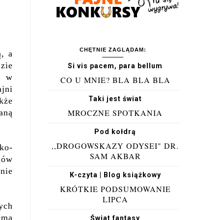
CHĘTNIE ZAGLĄDAM:
, a
zie
Si vis pacem, para bellum
a w
CO U MNIE? BLA BLA BLA
jni
Taki jest świat
kże
aną
MROCZNE SPOTKANIA
Pod kołdrą
,,DROGOWSKAZY ODYSEI" DR.
ko-
SAM AKBAR
ków
nie
K-czyta | Blog książkowy
KRÓTKIE PODSUMOWANIE
LIPCA
ych
ema
Świat fantasy