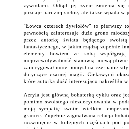
żywiołami. Odtąd jej życie zmienia się 
poznaje bardziej siebie, ale także wpada w p
"Łowca czterech żywiołów" to pierwszy to
pewnością zainteresuje duże grono młodsz
przez autorkę świata będącego swoist
fantastycznego, w jakim rządzą zupełnie inn
elementy bowiem ze sobą współgrają 
nieprzewidywalność stanowią niewątpliwie
zaintrygował mnie pomysł na czerpanie siły
dotyczące czarnej magii. Ciekawymi okaza
które autorka dość interesująco nakreśliła w
Aeryla jest główną bohaterką cyklu oraz jed
pomimo swoistego niezdecydowania w podej
moją sympatię swoim wielkim temperame
granice. Zupełnie zagmatwana relacja boha
rozwinięcie w kolejnych częściach pod p