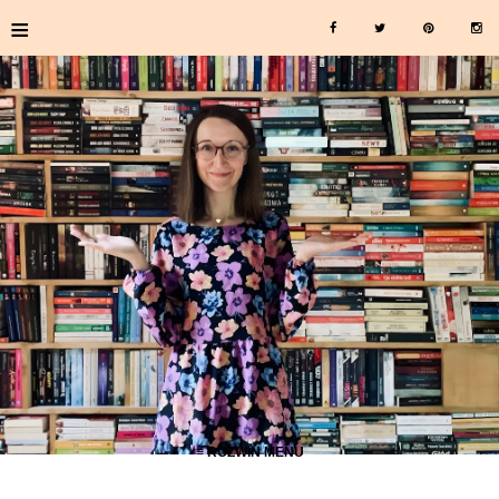
≡
≡ ROZWIŃ MENU