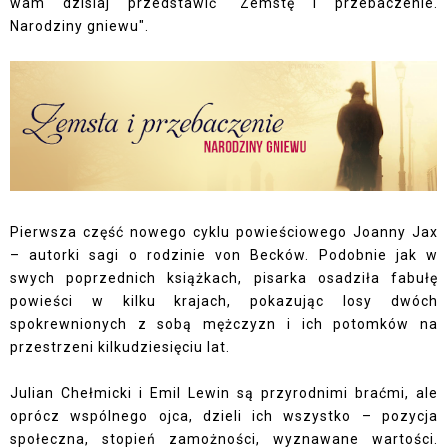
wam dzisiaj przedstawić "Zemstę i przebaczenie.
Narodziny gniewu".
Pierwsza część nowego cyklu powieściowego Joanny Jax
– autorki sagi o rodzinie von Becków. Podobnie jak w
swych poprzednich książkach, pisarka osadziła fabułę
powieści w kilku krajach, pokazując losy dwóch
spokrewnionych z sobą mężczyzn i ich potomków na
przestrzeni kilkudziesięciu lat.
Julian Chełmicki i Emil Lewin są przyrodnimi braćmi, ale
oprócz wspólnego ojca, dzieli ich wszystko – pozycja
społeczna, stopień zamożności, wyznawane wartości.