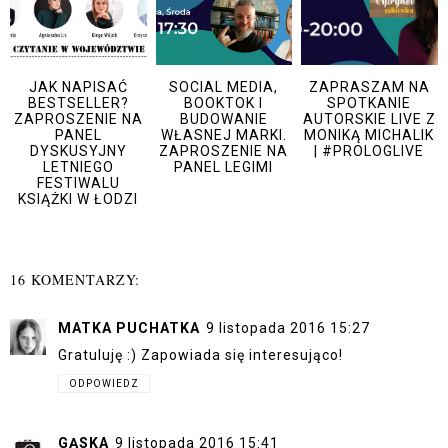
JAK NAPISAĆ
SOCIAL MEDIA,
ZAPRASZAM NA
BESTSELLER?
BOOKTOK I
SPOTKANIE
ZAPROSZENIE NA
BUDOWANIE
AUTORSKIE LIVE Z
PANEL
WŁASNEJ MARKI.
MONIKĄ MICHALIK
DYSKUSYJNY
ZAPROSZENIE NA
| #PROLOGLIVE
LETNIEGO
PANEL LEGIMI
FESTIWALU
KSIĄŻKI W ŁODZI
16 KOMENTARZY:
MATKA PUCHATKA
9 listopada 2016 15:27
Gratuluję :) Zapowiada się interesująco!
ODPOWIEDZ
GĄSKA
9 listopada 2016 15:41