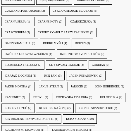
CUKIERNIA POD AMOREM
(3)
CYKL O OSKARZE BLAJERZE
(3)
CZARNA SERIA
(1)
CZARNE KOTY
(2)
CZARODZIEJKA
(3)
CZASOTORIUM
(3)
CZTERY ŻYWIOŁY SASZY ZAŁUSKIEJ
(3)
DARINGHAM HALL
(3)
DOBRE MYŚLI
(4)
DRIVEN
(3)
DWÓR NA LIPOWYM WZGÓRZU
(1)
DZIEDZICTWO VON BECKÓW
(2)
FLORENCKA TRYLOGIA
(2)
GDY OPADŁY EMOCJE
(3)
GORDIAN
(2)
IGRAJĄC Z OGNIEM
(3)
IMIĘ PANI
(3)
JACEK POSADOWSKI
(2)
JAKUB MORTKA
(1)
JAKUB STERN
(2)
JAROCIN
(2)
JOHN BEHRINGER
(2)
KAMIENIEC
(2)
KIEDY...
(2)
KOCIEWSKA TRYLOGIA
(3)
KOLORY ZŁA
(2)
KOLORY UCZUĆ
(2)
KONKURS NA ŻONĘ
(2)
KRONIKI SOSNOWIECKIE
(2)
KRYMINALNE PRZYPADKI DAISY D.
(1)
KUBA SOBAŃSKI
(9)
KUCHENNYMI DRZWIAMI
(1)
LABORATORIUM MIŁOŚCI
(1)