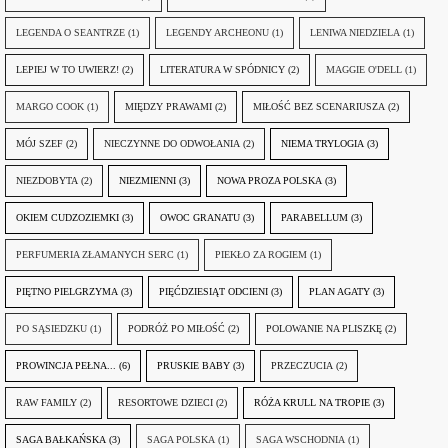
LEGENDA O SEANTRZE
(1)
LEGENDY ARCHEONU
(1)
LENIWA NIEDZIELA
(1)
LEPIEJ W TO UWIERZ!
(2)
LITERATURA W SPÓDNICY
(2)
MAGGIE O'DELL
(1)
MARGO COOK
(1)
MIĘDZY PRAWAMI
(2)
MIŁOŚĆ BEZ SCENARIUSZA
(2)
MÓJ SZEF
(2)
NIECZYNNE DO ODWOŁANIA
(2)
NIEMA TRYLOGIA
(3)
NIEZDOBYTA
(2)
NIEZMIENNI
(3)
NOWA PROZA POLSKA
(3)
OKIEM CUDZOZIEMKI
(3)
OWOC GRANATU
(3)
PARABELLUM
(3)
PERFUMERIA ZŁAMANYCH SERC
(1)
PIEKŁO ZA ROGIEM
(1)
PIĘTNO PIELGRZYMA
(3)
PIĘĆDZIESIĄT ODCIENI
(3)
PLAN AGATY
(3)
PO SĄSIEDZKU
(1)
PODRÓŻ PO MIŁOŚĆ
(2)
POLOWANIE NA PLISZKĘ
(2)
PROWINCJA PEŁNA...
(6)
PRUSKIE BABY
(3)
PRZECZUCIA
(2)
RAW FAMILY
(2)
RESORTOWE DZIECI
(2)
RÓŻA KRULL NA TROPIE
(3)
SAGA BAŁKAŃSKA
(3)
SAGA POLSKA
(1)
SAGA WSCHODNIA
(1)