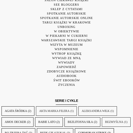
SALON CIEKAWEJ KSIĄŻKI
SEE BLOGGERS
SKLEP Z CYTATAMI
SPOTKANIE AUTORSKIE
SPOTKANIE AUTORSKIE ONLINE
TARGI KSIĄŻKI W KRAKOWIE
UNBOXING
W OBIEKTYWIE
W PIEKARNI W CUKIERNI
WARSZAWSKIE TARGI KSIĄŻKI
WIZYTA W MUZEUM
WSPOMNIENIE
WYTROP KSIĄŻKĘ
WYWIAD ZE MNĄ
WYWIADY
ZAPOWIEDŹ
ZDOBYCZE KSIĄŻKOWE
AUDIOBOOK
ŚWIT EBOOKÓW
ŻYCZENIA
SERIE I CYKLE
AGATA ŚRÓDKA
(2)
AKTA MARKA FILERA
(1)
ALEKSANDRA WILK
(1)
AMOS DECKER
(2)
BABIE LATO
(2)
BEZLITOSNA SIŁA
(2)
BEZMYŚLNA
(1)
BO TRZEBA ŻYĆ
(2)
BĘDĘ CIĘ SZUKAŁ
(2)
CORMORAN STRIKE
(3)