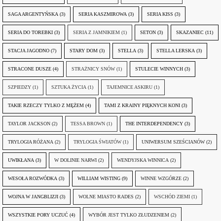
SAGA ARGENTYŃSKA
(3)
SERIA KASZMIROWA
(3)
SERIA KISS
(3)
SERIA DO TOREBKI
(3)
SERIA Z JAMNIKIEM
(1)
SETON
(3)
SKAZANIEC
(11)
STACJA JAGODNO
(7)
STARY DOM
(3)
STELLA
(3)
STELLA LERSKA
(3)
STRACONE DUSZE
(4)
STRAŻNICY SNÓW
(1)
STULECIE WINNYCH
(3)
SZPIEDZY
(1)
SZTUKA ŻYCIA
(1)
TAJEMNICE ASKIRU
(1)
TAKIE RZECZY TYLKO Z MĘŻEM
(4)
TAMI Z KRAINY PIĘKNYCH KONI
(3)
TAYLOR JACKSON
(2)
TESSA BROWN
(1)
THE INTERDEPENDENCY
(3)
TRYLOGIA RÓŻANA
(2)
TRYLOGIA ŚWIATÓW
(1)
UNIWERSUM SZEŚCIANÓW
(2)
UWIKŁANA
(3)
W DOLINIE NARWI
(2)
WENDYJSKA WINNICA
(2)
WESOŁA ROZWÓDKA
(3)
WILLIAM WISTING
(9)
WINNE WZGÓRZE
(2)
WOJNA W JANGBLIZJI
(3)
WOLNE MIASTO RADES
(2)
WSCHÓD ZIEMI
(1)
WSZYSTKIE PORY UCZUĆ
(4)
WYBÓR JEST TYLKO ZŁUDZENIEM
(2)