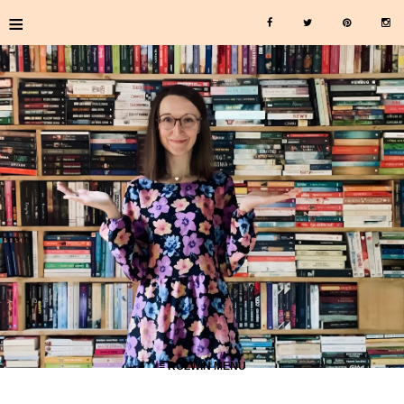
≡
≡ ROZWIŃ MENU