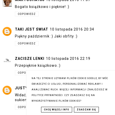
Bogato książkowo i pięknie! :)
ODPOWIEDZ
TAKI JEST ŚWIAT
10 listopada 2016 20:34
Piękny październik :) Jaki obfity :)
ODPOWIEDZ
ZACISZE LENKI
10 listopada 2016 22:19
Przepięknie książkowo.:)
ODPOWIEDZ
NA TEJ STRONIE UŻYWAM PLIKÓW COOKIE GOOGLE, BY MÓC
ŚWIADCZYĆ CI USŁUGI, PERSONALIZOWAĆ REKLAMY I
JUSTYNA JUCHA
11 listopada 2016 18:56
ANALIZOWAĆ RUCH. WIĘCEJ INFORMACJI ZNAJDZIESZ W
Widać, że październik był udany. Super książki,
POLITYCE PRYWATNOŚCI. CZY ZGADZASZ SIĘ NA
sukienka oraz wspaniałe dedykacje.
WYKORZYSTYWANIE PLIKÓW COOKIES?
ODPOWIEDZ
CHCĘ WIĘCEJ INFO
ZGADZAM SIĘ