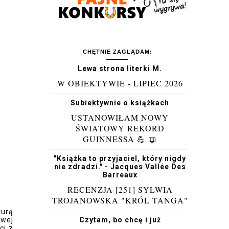
CHĘTNIE ZAGLĄDAM:
Lewa strona literki M.
W OBIEKTYWIE - LIPIEC 2026
Subiektywnie o książkach
USTANOWIŁAM NOWY
ŚWIATOWY REKORD
GUINNESSA 💪 📖
"Książka to przyjaciel, który nigdy
nie zdradzi." - Jacques Vallée Des
Barreaux
RECENZJA [251] SYLWIA
TROJANOWSKA "KRÓL TANGA"
turą
owej
Czytam, bo chcę i już
ci z