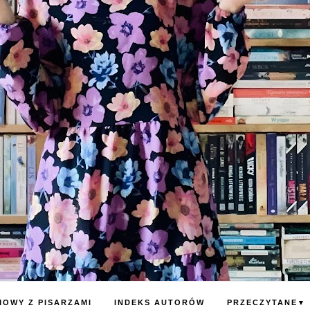
OWY Z PISARZAMI
INDEKS AUTORÓW
PRZECZYTANE
▼