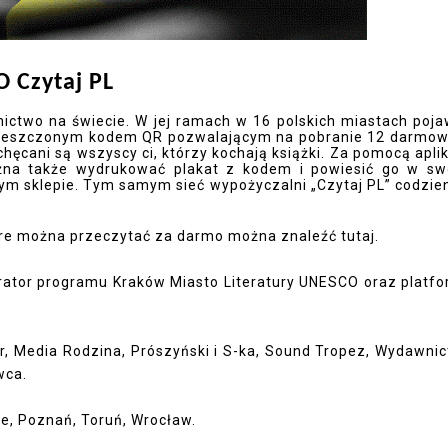
O Czytaj PL
nictwo na świecie. W jej ramach w 16 polskich miastach poja
z umieszczonym kodem QR pozwalającym na pobranie 12 darmo
ęcani są wszyscy ci, którzy kochają książki. Za pomocą aplik
żna także wydrukować plakat z kodem i powiesić go w s
nym sklepie. Tym samym sieć wypożyczalni „Czytaj PL” codzie
 które można przeczytać za darmo można znaleźć
tutaj.
rator programu Kraków Miasto Literatury UNESCO oraz platf
ter, Media Rodzina, Prószyński i S-ka, Sound Tropez, Wydawni
wca.
e, Poznań, Toruń, Wrocław.