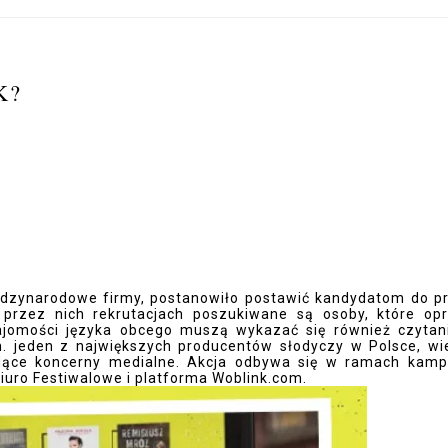
K?
ędzynarodowe firmy, postanowiło postawić kandydatom do p
przez nich rekrutacjach poszukiwane są osoby, które op
znajomości języka obcego muszą wykazać się również czyta
. jeden z największych producentów słodyczy w Polsce, wi
odące koncerny medialne. Akcja odbywa się w ramach kamp
Biuro Festiwalowe i platforma Woblink.com.