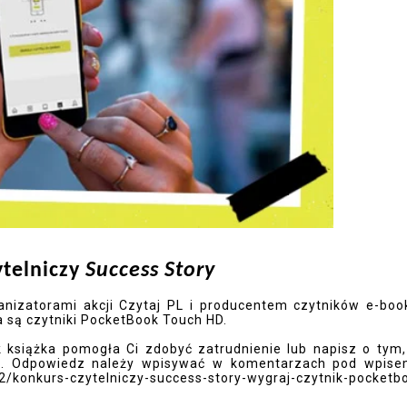
ytelniczy
Success Story
rganizatorami akcji Czytaj PL i producentem czytników e-bo
a są czytniki PocketBook Touch HD.
 książka pomogła Ci zdobyć zatrudnienie lub napisz o tym,
. Odpowiedz należy wpisywać w komentarzach pod wpis
22/konkurs-czytelniczy-success-story-wygraj-czytnik-pocketb