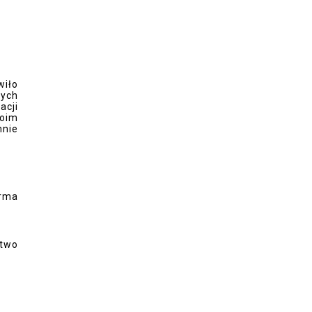
wiło
wych
acji
woim
nnie
orma
ctwo