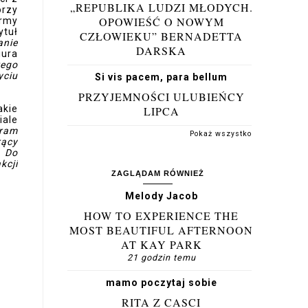
„REPUBLIKA LUDZI MŁODYCH.
órzy
OPOWIEŚĆ O NOWYM
irmy
ytuł
CZŁOWIEKU” BERNADETTA
anie
DARSKA
iura
rego
yciu
Si vis pacem, para bellum
PRZYJEMNOŚCI ULUBIEŃCY
akie
LIPCA
iale
eram
Pokaż wszystko
rący
. Do
kcji
ZAGLĄDAM RÓWNIEŻ
Melody Jacob
HOW TO EXPERIENCE THE
MOST BEAUTIFUL AFTERNOON
AT KAY PARK
21 godzin temu
mamo poczytaj sobie
RITA Z CASCI