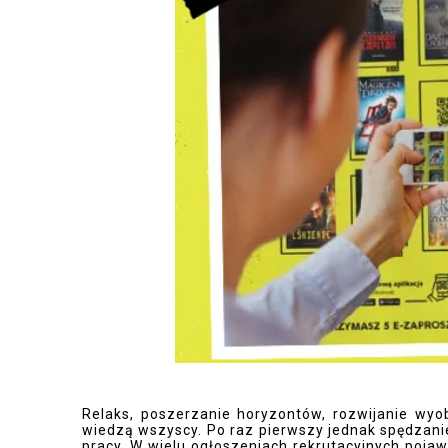
Relaks, poszerzanie horyzontów, rozwijanie wyob
wiedzą wszyscy. Po raz pierwszy jednak spędzani
pracy. W wielu ogłoszeniach rekrutacyjnych pojaw