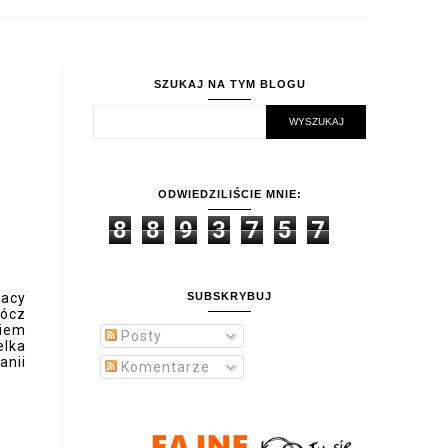
SZUKAJ NA TYM BLOGU
ODWIEDZILIŚCIE MNIE:
8
8
9
3
7
5
7
racy
SUBSKRYBUJ
rócz
niem
Posty
elka
anii
Komentarze