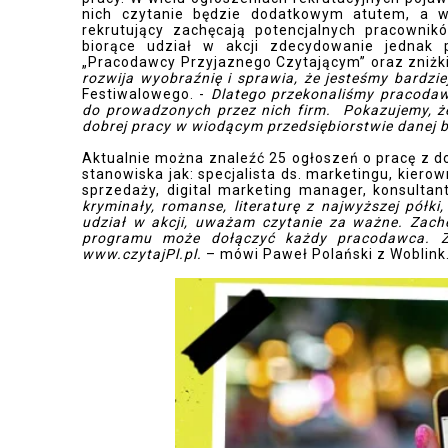
nich czytanie będzie dodatkowym atutem, a w 
rekrutujący zachęcają potencjalnych pracownikó
biorące udział w akcji zdecydowanie jednak 
„Pracodawcy Przyjaznego Czytającym” oraz
zniżk
rozwija wyobraźnię i sprawia, że jesteśmy bardzie
Festiwalowego. -
Dlatego przekonaliśmy pracodawc
do prowadzonych przez nich firm. Pokazujemy, ż
dobrej pracy w wiodącym przedsiębiorstwie danej 
Aktualnie można znaleźć 25 ogłoszeń o pracę z do
stanowiska jak: specjalista ds. marketingu, kiero
sprzedaży, digital marketing manager, konsultan
kryminały, romanse, literaturę z najwyższej półki
udział w akcji, uważam czytanie za ważne. Zac
programu może dołączyć każdy pracodawca. Zg
www.czytajPl.pl.
– mówi Paweł Polański z Woblink