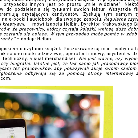
przypadku innych jest po prostu „mile widziane”. Niekt
w do podzielenia się tytułami swoich lektur. Wszystkie f
premiują czytających kandydatów. Zyskują tym samym t
i na e-booki i audiobooki dla swojego zespołu.
Regularne czyt
j kreatywni.
– mówi Izabela Helbin, Dyrektor Krakowskiego B
ów, że pracownicy, którzy czytają książki, wniosą dużo dob
e czytanie się opłaca. W tym przypadku może pomóc w zdob
branży.”
– dodaje Helbin.
piskiem o czytaniu książek. Poszukiwane są m.in. osoby na t
wnik salonu marki odzieżowej, operator filmowy, asystent w dz
t techniczny, visual merchandiser.
Nie jest ważne, czy wybi
, czy biografie. Istotne jest, że tak samo jak pracodawcy bio
hęcam też pracowników, aby pokazywali akcję swoim szefom
łoszenia odbywają się za pomocą strony internetowej a
.com.