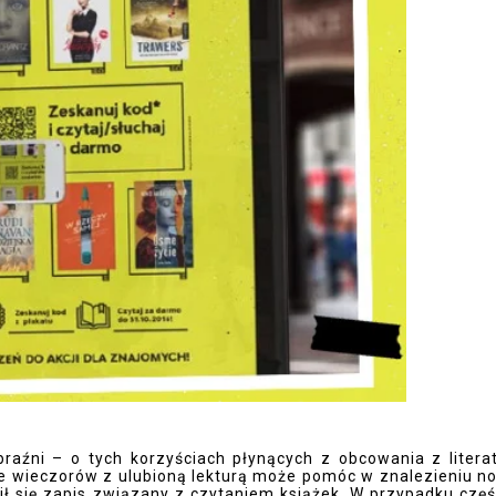
raźni – o tych korzyściach płynących z obcowania z litera
e wieczorów z ulubioną lekturą może pomóc w znalezieniu n
ił się zapis związany z czytaniem książek. W przypadku częś