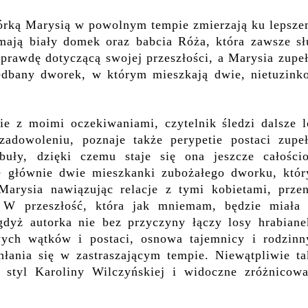
 córką Marysią w powolnym tempie zmierzają ku lepsze
ają biały domek oraz babcia Róża, która zawsze sł
rawdę dotyczącą swojej przeszłości, a Marysia zupeł
edbany dworek, w którym mieszkają dwie, nietuzink
ie z moimi oczekiwaniami, czytelnik śledzi dalsze l
dowoleniu, poznaje także perypetie postaci zupeł
uły, dzięki czemu staje się ona jeszcze całości
ę głównie dwie mieszkanki zubożałego dworku, któr
arysia nawiązując relacje z tymi kobietami, przen
. W przeszłość, która jak mniemam, będzie miała 
gdyż autorka nie bez przyczyny łączy losy hrabiane
wych wątków i postaci, osnowa tajemnicy i rodzinn
hłania się w zastraszającym tempie. Niewątpliwie ta
styl Karoliny Wilczyńskiej i widoczne zróżnicowa