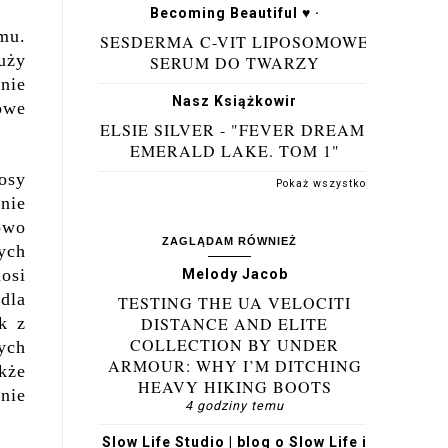
Becoming Beautiful ♥ ·
mu.
SESDERMA C-VIT LIPOSOMOWE
uży
SERUM DO TWARZY
nie
Nasz Książkowir
owe
ELSIE SILVER - "FEVER DREAM.
EMERALD LAKE. TOM 1"
osy
Pokaż wszystko
nie
owo
ZAGLĄDAM RÓWNIEŻ
ych
osi
Melody Jacob
dla
TESTING THE UA VELOCITI
k z
DISTANCE AND ELITE
COLLECTION BY UNDER
ych
ARMOUR: WHY I’M DITCHING
kże
HEAVY HIKING BOOTS
nie
4 godziny temu
Slow Life Studio | blog o Slow Life i