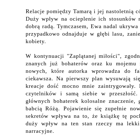
Relacje pomiędzy Tamarą i jej nastoletnią
Duży wpływ na ocieplenie ich stosunków m
dobrą radą. Tymczasem, Ewa nadal ukrywa p
przypadkowo odnajduje w głębi lasu, zani
kobiety.
W kontynuacji "Zaplątanej miłości", zgodn
znanych już bohaterów oraz ku mojemu za
nowych, które autorka wprowadza do fab
ciekawsza. Na pierwszy plan wysuwają si
kreacje dość mocno mnie zaintrygowały. M
czytelników i samą siebie w przeszłość
głównych bohaterek kolosalne znaczenie, 
babcią Różą. Pojawienie się zupełnie no
sekretów wpływa na to, że książkę tę poc
duży wpływ na ten stan rzeczy ma lekki 
narracyjne.