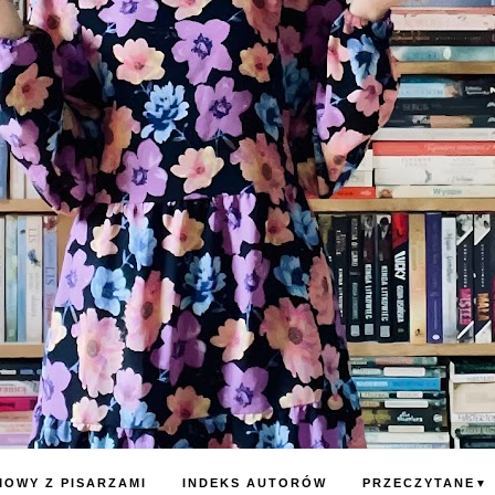
OWY Z PISARZAMI
INDEKS AUTORÓW
PRZECZYTANE
▼