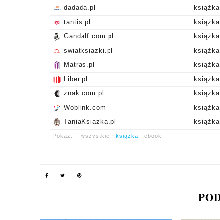
dadada.pl
książk
tantis.pl
książk
Gandalf.com.pl
książk
swiatksiazki.pl
książk
Matras.pl
książk
Liber.pl
książk
znak.com.pl
książk
Woblink.com
książk
TaniaKsiazka.pl
książk
Pokaż:
wszystkie
książka
ebook
POD