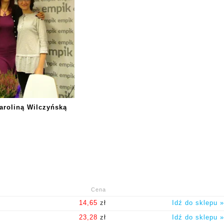
aroliną Wilczyńską
Cena
a
14,65
zł
Idź do sklepu »
a
23,28
zł
Idź do sklepu »