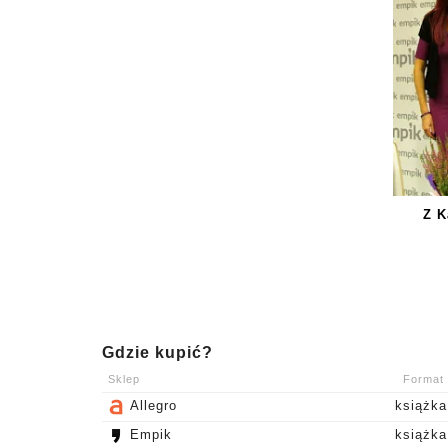
Z K
Gdzie kupić?
Sklep
Format
Allegro
książk
Empik
książk