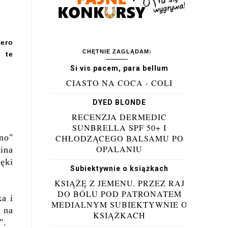
iero
CHĘTNIE ZAGLĄDAM:
 te
Si vis pacem, para bellum
CIASTO NA COCA - COLI
DYED BLONDE
RECENZJA DERMEDIC
SUNBRELLA SPF 50+ I
no"
CHŁODZĄCEGO BALSAMU PO
OPALANIU
ina
ęki
Subiektywnie o książkach
KSIĄŻĘ Z JEMENU. PRZEZ RAJ
DO BÓLU POD PATRONATEM
ka i
MEDIALNYM SUBIEKTYWNIE O
 na
KSIĄŻKACH
".