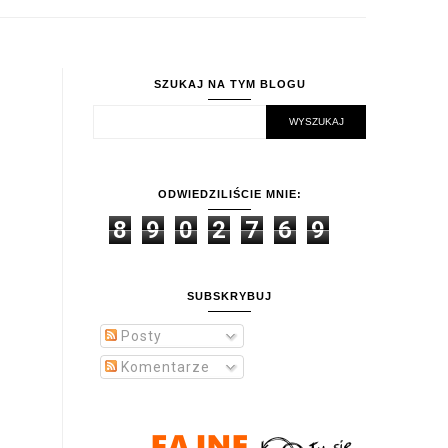
SZUKAJ NA TYM BLOGU
ODWIEDZILIŚCIE MNIE:
8
9
0
2
7
6
9
SUBSKRYBUJ
Posty
Komentarze