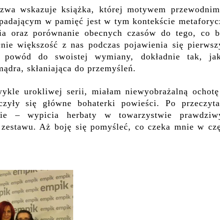
azwa wskazuje książka, której motywem przewodnim
apadającym w pamięć jest w tym kontekście metaforyc
ia oraz porównanie obecnych czasów do tego, co b
cnie większość z nas podczas pojawienia się pierwsz
 powód do swoistej wymiany, dokładnie tak, ja
ądra, skłaniająca do przemyśleń.
wykle urokliwej serii, miałam niewyobrażalną ochotę
czyły się główne bohaterki powieści. Po przeczyta
nie – wypicia herbaty w towarzystwie prawdziw
 zestawu. Aż boję się pomyśleć, co czeka mnie w czę