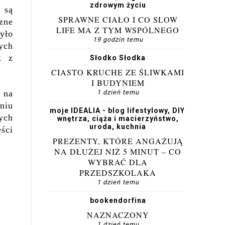
zdrowym życiu
 są
SPRAWNE CIAŁO I CO SLOW
zne
LIFE MA Z TYM WSPÓLNEGO
yło
19 godzin temu
ych
k z
Słodko Słodka
CIASTO KRUCHE ZE ŚLIWKAMI
I BUDYNIEM
 na
1 dzień temu
niu
moje IDEALIA - blog lifestylowy, DIY,
ych
wnętrza, ciąża i macierzyństwo,
uroda, kuchnia
ści
PREZENTY, KTÓRE ANGAŻUJĄ
NA DŁUŻEJ NIŻ 5 MINUT – CO
WYBRAĆ DLA
PRZEDSZKOLAKA
1 dzień temu
bookendorfina
NAZNACZONY
1 dzień temu