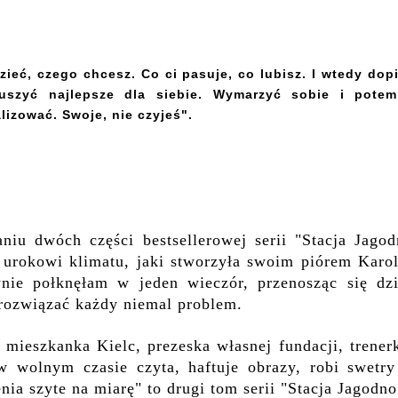
zieć, czego chcesz. Co ci pasuje, co lubisz. I wtedy dop
 uszyć najlepsze dla siebie. Wymarzyć sobie i potem
lizować. Swoje, nie czyjeś".
aniu dwóch części bestsellerowej serii "Stacja Jagod
ę urokowi klimatu, jaki stworzyła swoim piórem Karol
nie połknęłam w jeden wieczór, przenosząc się dzi
 rozwiązać każdy niemal problem.
mieszkanka Kielc, prezeska własnej fundacji, trener
 w wolnym czasie czyta, haftuje obrazy, robi swetry
nia szyte na miarę" to drugi tom serii "Stacja Jagodno