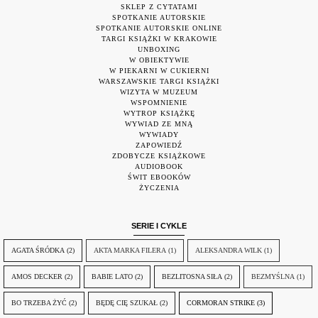
SKLEP Z CYTATAMI
SPOTKANIE AUTORSKIE
SPOTKANIE AUTORSKIE ONLINE
TARGI KSIĄŻKI W KRAKOWIE
UNBOXING
W OBIEKTYWIE
W PIEKARNI W CUKIERNI
WARSZAWSKIE TARGI KSIĄŻKI
WIZYTA W MUZEUM
WSPOMNIENIE
WYTROP KSIĄŻKĘ
WYWIAD ZE MNĄ
WYWIADY
ZAPOWIEDŹ
ZDOBYCZE KSIĄŻKOWE
AUDIOBOOK
ŚWIT EBOOKÓW
ŻYCZENIA
SERIE I CYKLE
AGATA ŚRÓDKA
(2)
AKTA MARKA FILERA
(1)
ALEKSANDRA WILK
(1)
AMOS DECKER
(2)
BABIE LATO
(2)
BEZLITOSNA SIŁA
(2)
BEZMYŚLNA
(1)
BO TRZEBA ŻYĆ
(2)
BĘDĘ CIĘ SZUKAŁ
(2)
CORMORAN STRIKE
(3)