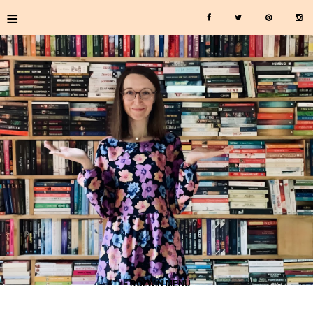
≡
≡ ROZWIŃ MENU