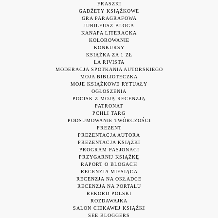
FRASZKI
GADŻETY KSIĄŻKOWE
GRA PARAGRAFOWA
JUBILEUSZ BLOGA
KANAPA LITERACKA
KOLOROWANIE
KONKURSY
KSIĄŻKA ZA 1 ZŁ
LA RIVISTA
MODERACJA SPOTKANIA AUTORSKIEGO
MOJA BIBLIOTECZKA
MOJE KSIĄŻKOWE RYTUAŁY
OGŁOSZENIA
POCISK Z MOJĄ RECENZJĄ
PATRONAT
PCHLI TARG
PODSUMOWANIE TWÓRCZOŚCI
PREZENT
PREZENTACJA AUTORA
PREZENTACJA KSIĄŻKI
PROGRAM PASJONACI
PRZYGARNIJ KSIĄŻKĘ
RAPORT O BLOGACH
RECENZJA MIESIĄCA
RECENZJA NA OKŁADCE
RECENZJA NA PORTALU
REKORD POLSKI
ROZDAWAJKA
SALON CIEKAWEJ KSIĄŻKI
SEE BLOGGERS