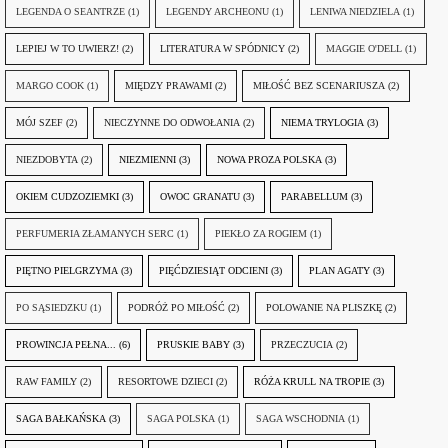
LEGENDA O SEANTRZE
(1)
LEGENDY ARCHEONU
(1)
LENIWA NIEDZIELA
(1)
LEPIEJ W TO UWIERZ!
(2)
LITERATURA W SPÓDNICY
(2)
MAGGIE O'DELL
(1)
MARGO COOK
(1)
MIĘDZY PRAWAMI
(2)
MIŁOŚĆ BEZ SCENARIUSZA
(2)
MÓJ SZEF
(2)
NIECZYNNE DO ODWOŁANIA
(2)
NIEMA TRYLOGIA
(3)
NIEZDOBYTA
(2)
NIEZMIENNI
(3)
NOWA PROZA POLSKA
(3)
OKIEM CUDZOZIEMKI
(3)
OWOC GRANATU
(3)
PARABELLUM
(3)
PERFUMERIA ZŁAMANYCH SERC
(1)
PIEKŁO ZA ROGIEM
(1)
PIĘTNO PIELGRZYMA
(3)
PIĘĆDZIESIĄT ODCIENI
(3)
PLAN AGATY
(3)
PO SĄSIEDZKU
(1)
PODRÓŻ PO MIŁOŚĆ
(2)
POLOWANIE NA PLISZKĘ
(2)
PROWINCJA PEŁNA...
(6)
PRUSKIE BABY
(3)
PRZECZUCIA
(2)
RAW FAMILY
(2)
RESORTOWE DZIECI
(2)
RÓŻA KRULL NA TROPIE
(3)
SAGA BAŁKAŃSKA
(3)
SAGA POLSKA
(1)
SAGA WSCHODNIA
(1)