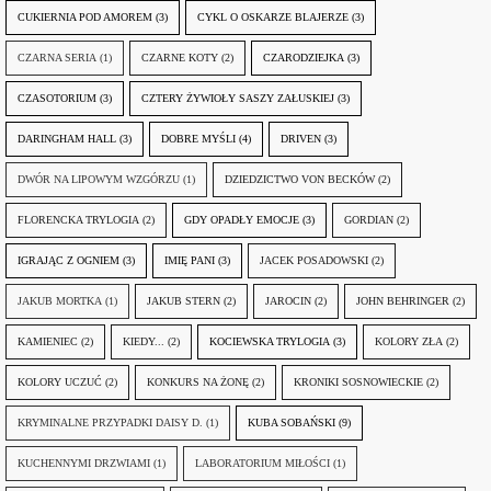
CUKIERNIA POD AMOREM
(3)
CYKL O OSKARZE BLAJERZE
(3)
CZARNA SERIA
(1)
CZARNE KOTY
(2)
CZARODZIEJKA
(3)
CZASOTORIUM
(3)
CZTERY ŻYWIOŁY SASZY ZAŁUSKIEJ
(3)
DARINGHAM HALL
(3)
DOBRE MYŚLI
(4)
DRIVEN
(3)
DWÓR NA LIPOWYM WZGÓRZU
(1)
DZIEDZICTWO VON BECKÓW
(2)
FLORENCKA TRYLOGIA
(2)
GDY OPADŁY EMOCJE
(3)
GORDIAN
(2)
IGRAJĄC Z OGNIEM
(3)
IMIĘ PANI
(3)
JACEK POSADOWSKI
(2)
JAKUB MORTKA
(1)
JAKUB STERN
(2)
JAROCIN
(2)
JOHN BEHRINGER
(2)
KAMIENIEC
(2)
KIEDY...
(2)
KOCIEWSKA TRYLOGIA
(3)
KOLORY ZŁA
(2)
KOLORY UCZUĆ
(2)
KONKURS NA ŻONĘ
(2)
KRONIKI SOSNOWIECKIE
(2)
KRYMINALNE PRZYPADKI DAISY D.
(1)
KUBA SOBAŃSKI
(9)
KUCHENNYMI DRZWIAMI
(1)
LABORATORIUM MIŁOŚCI
(1)