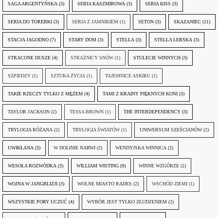
SAGA ARGENTYŃSKA
(3)
SERIA KASZMIROWA
(3)
SERIA KISS
(3)
SERIA DO TOREBKI
(3)
SERIA Z JAMNIKIEM
(1)
SETON
(3)
SKAZANIEC
(11)
STACJA JAGODNO
(7)
STARY DOM
(3)
STELLA
(3)
STELLA LERSKA
(3)
STRACONE DUSZE
(4)
STRAŻNICY SNÓW
(1)
STULECIE WINNYCH
(3)
SZPIEDZY
(1)
SZTUKA ŻYCIA
(1)
TAJEMNICE ASKIRU
(1)
TAKIE RZECZY TYLKO Z MĘŻEM
(4)
TAMI Z KRAINY PIĘKNYCH KONI
(3)
TAYLOR JACKSON
(2)
TESSA BROWN
(1)
THE INTERDEPENDENCY
(3)
TRYLOGIA RÓŻANA
(2)
TRYLOGIA ŚWIATÓW
(1)
UNIWERSUM SZEŚCIANÓW
(2)
UWIKŁANA
(3)
W DOLINIE NARWI
(2)
WENDYJSKA WINNICA
(2)
WESOŁA ROZWÓDKA
(3)
WILLIAM WISTING
(9)
WINNE WZGÓRZE
(2)
WOJNA W JANGBLIZJI
(3)
WOLNE MIASTO RADES
(2)
WSCHÓD ZIEMI
(1)
WSZYSTKIE PORY UCZUĆ
(4)
WYBÓR JEST TYLKO ZŁUDZENIEM
(2)