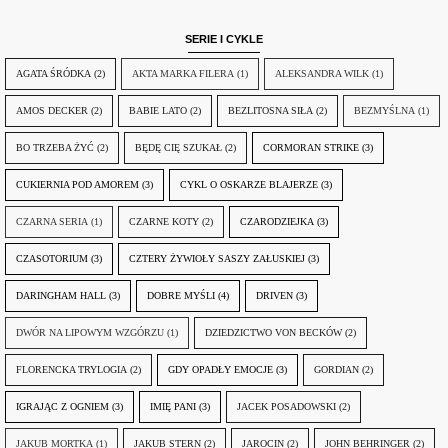
SERIE I CYKLE
AGATA ŚRÓDKA
(2)
AKTA MARKA FILERA
(1)
ALEKSANDRA WILK
(1)
AMOS DECKER
(2)
BABIE LATO
(2)
BEZLITOSNA SIŁA
(2)
BEZMYŚLNA
(1)
BO TRZEBA ŻYĆ
(2)
BĘDĘ CIĘ SZUKAŁ
(2)
CORMORAN STRIKE
(3)
CUKIERNIA POD AMOREM
(3)
CYKL O OSKARZE BLAJERZE
(3)
CZARNA SERIA
(1)
CZARNE KOTY
(2)
CZARODZIEJKA
(3)
CZASOTORIUM
(3)
CZTERY ŻYWIOŁY SASZY ZAŁUSKIEJ
(3)
DARINGHAM HALL
(3)
DOBRE MYŚLI
(4)
DRIVEN
(3)
DWÓR NA LIPOWYM WZGÓRZU
(1)
DZIEDZICTWO VON BECKÓW
(2)
FLORENCKA TRYLOGIA
(2)
GDY OPADŁY EMOCJE
(3)
GORDIAN
(2)
IGRAJĄC Z OGNIEM
(3)
IMIĘ PANI
(3)
JACEK POSADOWSKI
(2)
JAKUB MORTKA
(1)
JAKUB STERN
(2)
JAROCIN
(2)
JOHN BEHRINGER
(2)