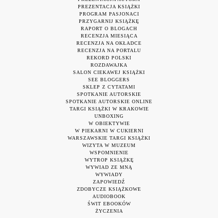
PREZENTACJA KSIĄŻKI
PROGRAM PASJONACI
PRZYGARNIJ KSIĄŻKĘ
RAPORT O BLOGACH
RECENZJA MIESIĄCA
RECENZJA NA OKŁADCE
RECENZJA NA PORTALU
REKORD POLSKI
ROZDAWAJKA
SALON CIEKAWEJ KSIĄŻKI
SEE BLOGGERS
SKLEP Z CYTATAMI
SPOTKANIE AUTORSKIE
SPOTKANIE AUTORSKIE ONLINE
TARGI KSIĄŻKI W KRAKOWIE
UNBOXING
W OBIEKTYWIE
W PIEKARNI W CUKIERNI
WARSZAWSKIE TARGI KSIĄŻKI
WIZYTA W MUZEUM
WSPOMNIENIE
WYTROP KSIĄŻKĘ
WYWIAD ZE MNĄ
WYWIADY
ZAPOWIEDŹ
ZDOBYCZE KSIĄŻKOWE
AUDIOBOOK
ŚWIT EBOOKÓW
ŻYCZENIA