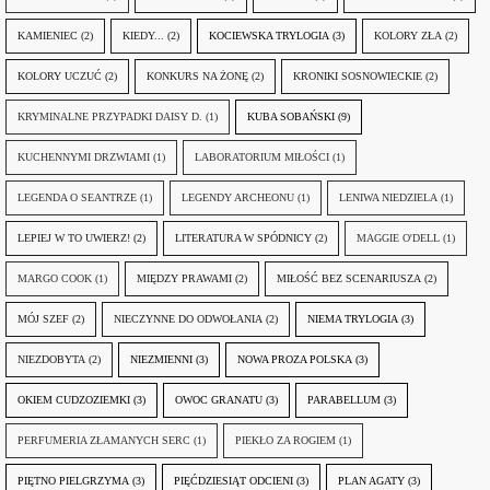
KAMIENIEC
(2)
KIEDY...
(2)
KOCIEWSKA TRYLOGIA
(3)
KOLORY ZŁA
(2)
KOLORY UCZUĆ
(2)
KONKURS NA ŻONĘ
(2)
KRONIKI SOSNOWIECKIE
(2)
KRYMINALNE PRZYPADKI DAISY D.
(1)
KUBA SOBAŃSKI
(9)
KUCHENNYMI DRZWIAMI
(1)
LABORATORIUM MIŁOŚCI
(1)
LEGENDA O SEANTRZE
(1)
LEGENDY ARCHEONU
(1)
LENIWA NIEDZIELA
(1)
LEPIEJ W TO UWIERZ!
(2)
LITERATURA W SPÓDNICY
(2)
MAGGIE O'DELL
(1)
MARGO COOK
(1)
MIĘDZY PRAWAMI
(2)
MIŁOŚĆ BEZ SCENARIUSZA
(2)
MÓJ SZEF
(2)
NIECZYNNE DO ODWOŁANIA
(2)
NIEMA TRYLOGIA
(3)
NIEZDOBYTA
(2)
NIEZMIENNI
(3)
NOWA PROZA POLSKA
(3)
OKIEM CUDZOZIEMKI
(3)
OWOC GRANATU
(3)
PARABELLUM
(3)
PERFUMERIA ZŁAMANYCH SERC
(1)
PIEKŁO ZA ROGIEM
(1)
PIĘTNO PIELGRZYMA
(3)
PIĘĆDZIESIĄT ODCIENI
(3)
PLAN AGATY
(3)