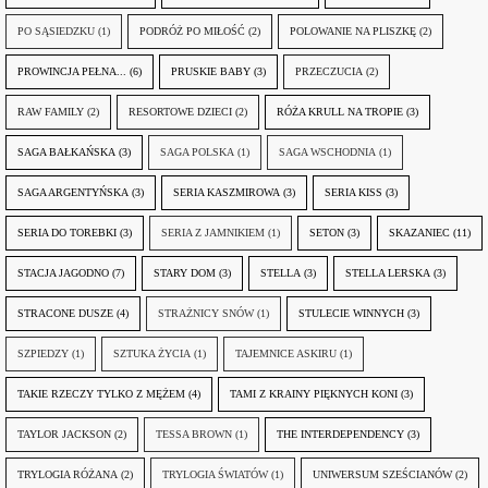
PO SĄSIEDZKU
(1)
PODRÓŻ PO MIŁOŚĆ
(2)
POLOWANIE NA PLISZKĘ
(2)
PROWINCJA PEŁNA...
(6)
PRUSKIE BABY
(3)
PRZECZUCIA
(2)
RAW FAMILY
(2)
RESORTOWE DZIECI
(2)
RÓŻA KRULL NA TROPIE
(3)
SAGA BAŁKAŃSKA
(3)
SAGA POLSKA
(1)
SAGA WSCHODNIA
(1)
SAGA ARGENTYŃSKA
(3)
SERIA KASZMIROWA
(3)
SERIA KISS
(3)
SERIA DO TOREBKI
(3)
SERIA Z JAMNIKIEM
(1)
SETON
(3)
SKAZANIEC
(11)
STACJA JAGODNO
(7)
STARY DOM
(3)
STELLA
(3)
STELLA LERSKA
(3)
STRACONE DUSZE
(4)
STRAŻNICY SNÓW
(1)
STULECIE WINNYCH
(3)
SZPIEDZY
(1)
SZTUKA ŻYCIA
(1)
TAJEMNICE ASKIRU
(1)
TAKIE RZECZY TYLKO Z MĘŻEM
(4)
TAMI Z KRAINY PIĘKNYCH KONI
(3)
TAYLOR JACKSON
(2)
TESSA BROWN
(1)
THE INTERDEPENDENCY
(3)
TRYLOGIA RÓŻANA
(2)
TRYLOGIA ŚWIATÓW
(1)
UNIWERSUM SZEŚCIANÓW
(2)