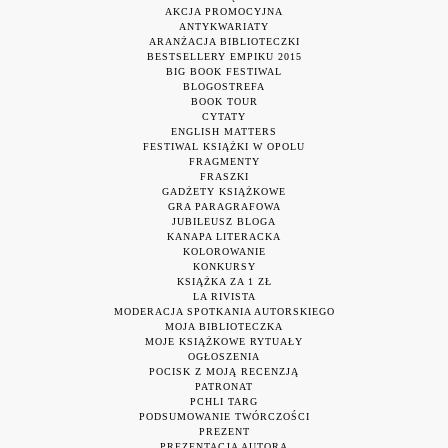
AKCJA PROMOCYJNA
ANTYKWARIATY
ARANŻACJA BIBLIOTECZKI
BESTSELLERY EMPIKU 2015
BIG BOOK FESTIWAL
BLOGOSTREFA
BOOK TOUR
CYTATY
ENGLISH MATTERS
FESTIWAL KSIĄŻKI W OPOLU
FRAGMENTY
FRASZKI
GADŻETY KSIĄŻKOWE
GRA PARAGRAFOWA
JUBILEUSZ BLOGA
KANAPA LITERACKA
KOLOROWANIE
KONKURSY
KSIĄŻKA ZA 1 ZŁ
LA RIVISTA
MODERACJA SPOTKANIA AUTORSKIEGO
MOJA BIBLIOTECZKA
MOJE KSIĄŻKOWE RYTUAŁY
OGŁOSZENIA
POCISK Z MOJĄ RECENZJĄ
PATRONAT
PCHLI TARG
PODSUMOWANIE TWÓRCZOŚCI
PREZENT
PREZENTACJA AUTORA