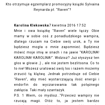
Kto otrzymuje egzemplarz promocyjny książki Sylvaina
Reynarda pt. "Raven"?
Karolina Klekowska
7 kwietnia 2016 17:52
Mnie i owa książkę "Raven" wiele łączy. Obie
mamy w sobie coś z ponadludzkiego wampira,
dlatego rzucam na Ciebie swój urok, a Ty nie
będziesz mogła o mnie zapomnieć. Będziesz
mówić moje imię w snach i na jawie "KAROLINA!
KAROLINA! KAROLINA!". Widzisz? Już słyszysz ten
głos w głowie ;) , ale nie jestem bezlitosna. Co to
to nie! Możesz uratować swój los i razem możemy
zrzucić tą klątwę. Jednak potrzebuje od Ciebie
"Raven", aby mieć wystarczającą ilość energii i
endorfin do wyczarowania tak potężnego
zaklęcia. Taki mały szantażyk.
P.S. 1 Wiem, co myślisz..."Przecież wampiry nie
rzucają magii. Otóż to, ja jestem bardzo