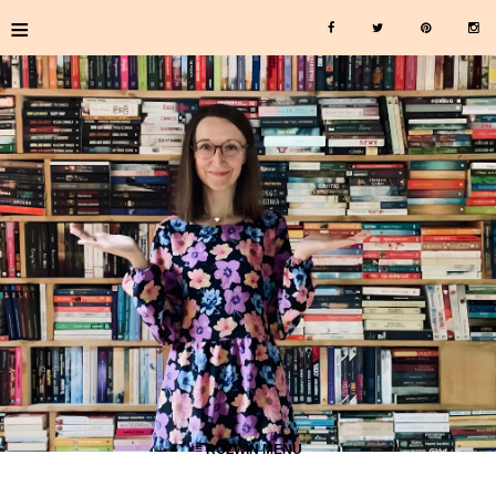
≡
≡ ROZWIŃ MENU