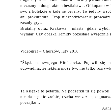
nieznanym dotąd aktem bestialstwa. Odkopano w le
swoją kolekcję o kolejne organy. To jedyny wspól
ani prokuratura. Trop niespodziewanie prowadz
zasady gry…
Brutalny obraz Krakowa - miasta, gdzie wybór
wymiar. Czy opaska Temidy pozostała wyłącznie
Videograf – Chorzów, luty 2016
"Śląsk ma swojego Hitchcocka. Pojawił się mis
udowadnia, że lektura może być nie tylko rozryw
Joanna Barte
Ta książka to petarda. Na początku tli się powol
nie da się nic zrobić, trzeba wraz z tą zagmat
początku...
Agni