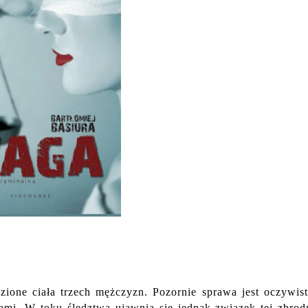
ione ciała trzech mężczyzn. Pozornie sprawa jest oczywis
ami. W toku śledztwa ujawnia się jednak związek tej zbrod