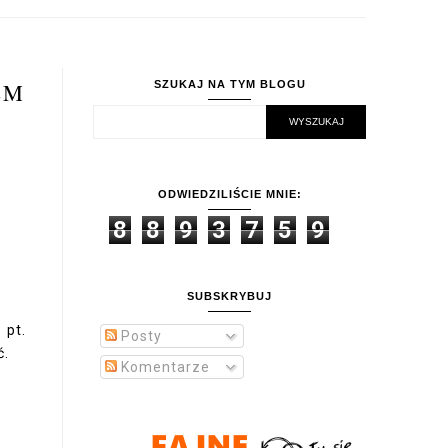
EM
SZUKAJ NA TYM BLOGU
ODWIEDZILIŚCIE MNIE:
8
8
9
3
7
5
9
SUBSKRYBUJ
 pt.
Posty
ć.
Komentarze