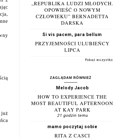
„REPUBLIKA LUDZI MŁODYCH.
ając
OPOWIEŚĆ O NOWYM
cja,
CZŁOWIEKU” BERNADETTA
inne
DARSKA
Si vis pacem, para bellum
ywny
PRZYJEMNOŚCI ULUBIEŃCY
LIPCA
Pokaż wszystko
ścią
ZAGLĄDAM RÓWNIEŻ
Melody Jacob
HOW TO EXPERIENCE THE
MOST BEAUTIFUL AFTERNOON
AT KAY PARK
 już
21 godzin temu
ońca
mamo poczytaj sobie
RITA Z CASCI