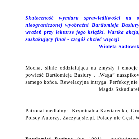
Skuteczność wymiaru sprawiedliwości na o
nieograniczonej wyobraźni Bartłomieja Basiur
wrażeń przy lekturze jego książki. Wartka akcja
zaskakujący finał - czegóż chcieć więcej!
Wioleta Sadowsk
Mocna, silnie oddziałująca na zmysły i emocj
powieść Bartłomieja Basiury . „Waga” naszpikow
samego końca. Rewelacyjna intryga. Perfekcyjnie
Magda Szkudlare
Patronat medialny: Kryminalna Kawiarenka, Gru
Polscy Autorzy, Zaczytajsie.pl, Polacy nie Gęsi, 