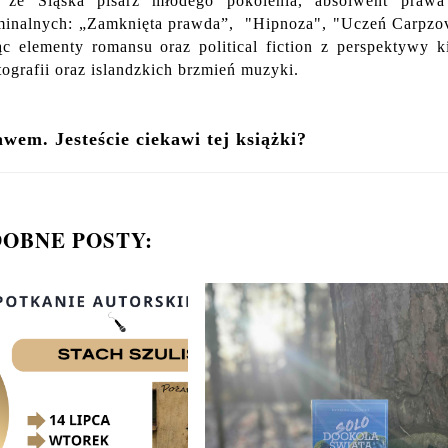
ze Śląska pisarz młodego pokolenia, absolwent prawa
yminalnych: „Zamknięta prawda”, "Hipnoza", "Uczeń Carpzo
 elementy romansu oraz political fiction z perspektywy k
tografii oraz islandzkich brzmień muzyki.
em. Jesteście ciekawi tej książki?
OBNE POSTY: