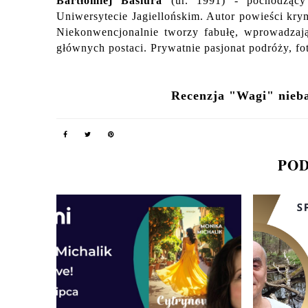
Bartłomiej Basiura
(ur. 1991) - pochodzący 
Uniwersytecie Jagiellońskim. Autor powieści kr
Niekonwencjonalnie tworzy fabułę, wprowadzając
głównych postaci. Prywatnie pasjonat podróży, fo
Recenzja "Wagi" niebaw
POD