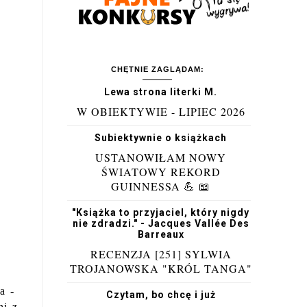
CHĘTNIE ZAGLĄDAM:
Lewa strona literki M.
W OBIEKTYWIE - LIPIEC 2026
Subiektywnie o książkach
USTANOWIŁAM NOWY
ŚWIATOWY REKORD
GUINNESSA 💪 📖
"Książka to przyjaciel, który nigdy
nie zdradzi." - Jacques Vallée Des
Barreaux
RECENZJA [251] SYLWIA
TROJANOWSKA "KRÓL TANGA"
ta -
Czytam, bo chcę i już
ni z