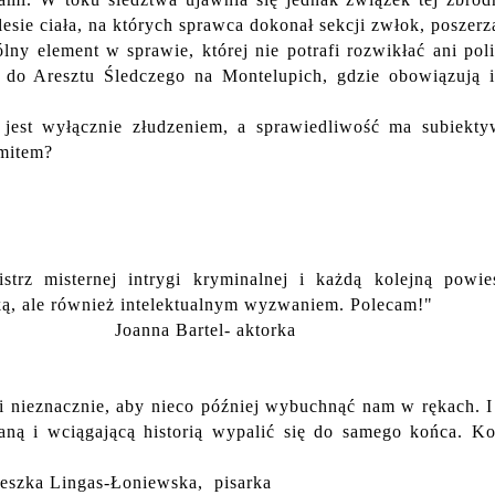
sie ciała, na których sprawca dokonał sekcji zwłok, poszerz
ny element w sprawie, której nie potrafi rozwikłać ani poli
i do Aresztu Śledczego na Montelupich, gdzie obowiązują 
 jest wyłącznie złudzeniem, a sprawiedliwość ma subiekt
 mitem?
trz misternej intrygi kryminalnej i każdą kolejną powie
ką, ale również intelektualnym wyzwaniem. Polecam!"
l- aktorka
i i nieznacznie, aby nieco później wybuchnąć nam w rękach. I
waną i wciągającą historią wypalić się do samego końca. K
eszka Lingas-Łoniewska, pisarka