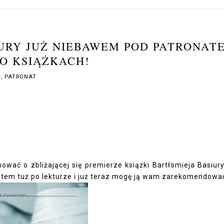
IURY JUŻ NIEBAWEM POD PATRONAT
O KSIĄŻKACH!
A
,
PATRONAT
wać o zbliżającej się premierze książki Bartłomieja Basiury
tem tuż po lekturze i już teraz mogę ją wam zarekomendowa