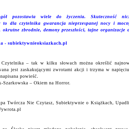
gół pozostawia wiele do życzenia. Skuteczność nic
y to dla czytelnika gwarancja nieprzespanej nocy i moc
, okrutne zbrodnie, demony przeszłości, tajne organizacje 
a - subiektywnieoksiazkach.pl
e Czytelnika – tak w kilku słowach można określić najno
ana jest zaskakującymi zwrotami akcji i trzyma w napięci
 napisana powieść.
k-Szarkowska – Okiem na Horror.
pa Twórcza Nie Czytasz, Subiektywnie o Książkach, Upadli
Wywrota.pl