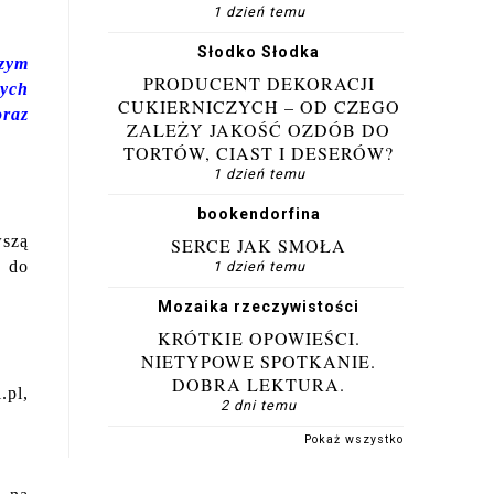
1 dzień temu
Słodko Słodka
zym
PRODUCENT DEKORACJI
nych
CUKIERNICZYCH – OD CZEGO
oraz
ZALEŻY JAKOŚĆ OZDÓB DO
TORTÓW, CIAST I DESERÓW?
1 dzień temu
bookendorfina
wszą
SERCE JAK SMOŁA
u do
1 dzień temu
Mozaika rzeczywistości
KRÓTKIE OPOWIEŚCI.
NIETYPOWE SPOTKANIE.
DOBRA LEKTURA.
.pl,
2 dni temu
Pokaż wszystko