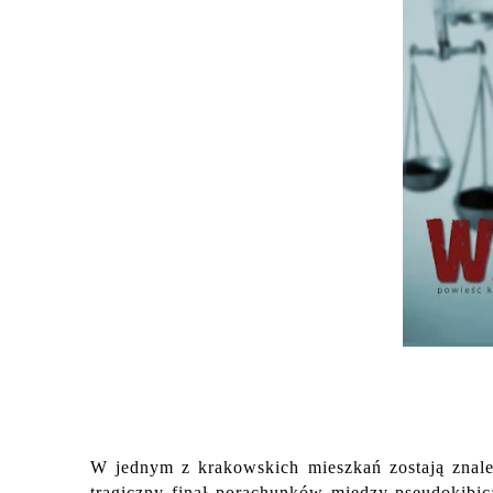
W jednym z krakowskich mieszkań zostają znalez
tragiczny finał porachunków między pseudokibic