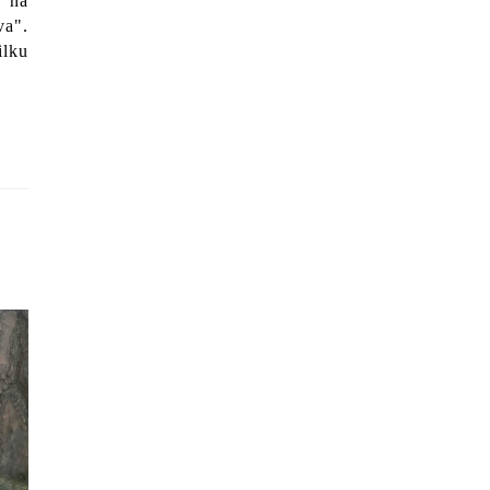
 na
va".
ilku