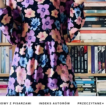
OWY Z PISARZAMI
INDEKS AUTORÓW
PRZECZYTANE
▼