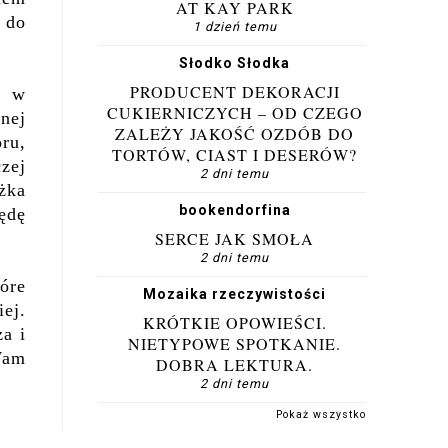
AT KAY PARK
 do
1 dzień temu
Słodko Słodka
PRODUCENT DEKORACJI
u w
CUKIERNICZYCH – OD CZEGO
nej
ZALEŻY JAKOŚĆ OZDÓB DO
ru,
TORTÓW, CIAST I DESERÓW?
zej
2 dni temu
ążka
bookendorfina
będę
SERCE JAK SMOŁA
2 dni temu
óre
Mozaika rzeczywistości
iej.
KRÓTKIE OPOWIEŚCI.
a i
NIETYPOWE SPOTKANIE.
Wam
DOBRA LEKTURA.
2 dni temu
Pokaż wszystko