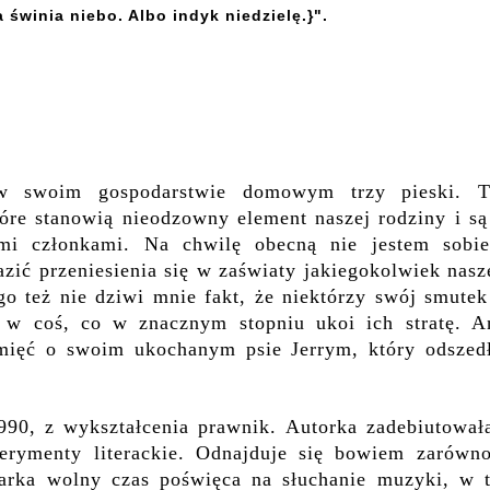
a świnia niebo. Albo indyk niedzielę.}".
w swoim gospodarstwie domowym trzy pieski. T
tóre stanowią nieodzowny element naszej rodziny i są
mi członkami. Na chwilę obecną nie jestem sobi
azić
przeniesienia się w zaświaty jakiegokolwiek nas
ego też nie dziwi mnie fakt, że niektórzy
swój smutek
ą w coś, co w znacznym stopniu ukoi ich stratę. A
mięć o swoim ukochanym psie Jerrym, który odszed
990, z wykształcenia prawnik. Autorka zadebiutował
perymenty literackie. Odnajduje się bowiem zarówn
arka wolny czas poświęca na słuchanie muzyki, w 