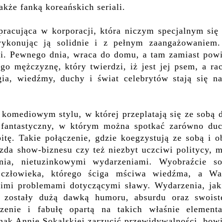
akże fanką koreańskich seriali.
pracuj
ąca w korporacji, która niczym specjalnym się 
wykonując ją solidnie i z pełnym zaangażowaniem
ki.
Pewnego dnia, wraca do domu,
a tam
zamiast powi
ego mężczyznę, który twierdzi, iż
jest jej psem, a ra
ia, wiedźmy, duchy i świat celebrytów stają się na
 komediowym stylu, w której przeplatają się ze sobą
o fantastyczny, w którym można spotkać zarówno duc
itę. Takie połączenie, gdzie koegzystują ze sobą i o
azda show-biznesu czy też niezbyt uczciwi politycy, 
ia, nietuzinkowymi wydarzeniami. Wyobraźcie so
człowieka, którego ściga mściwa wiedźma, a Wa
woimi problemami dotyczącymi sławy. Wydarzenia, jak
e zostały dużą dawką humoru, absurdu oraz swoist
zenie i fabułę opartą na takich właśnie elementa
nak Annie Sokalskiej zarzucić przewidywalności, bow