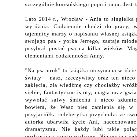
szczególnie koreańskiego popu i rapu. Jest t
Lato 2014 r., Wrocław -
Ania to singielka 
wyróżnia. Codziennie chodzi do pracy, 
tajemnicy marzy o napisaniu własnej książ
swojego psa - yorka Jerrego, zastaje młod
przybrał postać psa na kilka wieków.
Mag
elementami codzienności Anny.
"Na psa urok" to książka utrzymana w iście
światy – nasz, rzeczywisty oraz ten niec
zaklęcia, złą wiedźmę czy chociażby wróżb
siebie, fantastyczne istoty, magia oraz gwi
wywołać salwy śmiechu i nieco zdumien
bowiem, że Wasz pies zamienia się w 
przyjaciółka celeberytka przychodzi ze s
autorka ubarwiła życie Ani, nacechowan
dramatyzmu. Nie każdy lubi takie połąc
pozbawioną często realizmu. Nie można jed