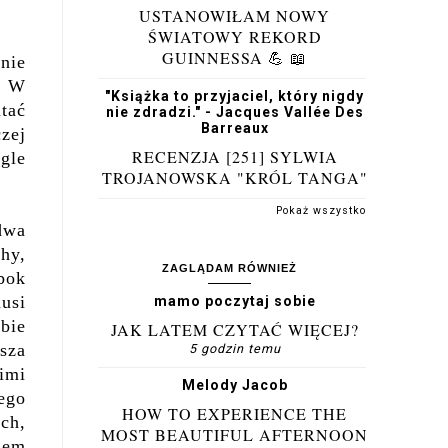
USTANOWIŁAM NOWY
ŚWIATOWY REKORD
GUINNESSA 💪 📖
nie
.
W
"Książka to przyjaciel, który nigdy
tać
nie zdradzi." - Jacques Vallée Des
Barreaux
czej
RECENZJA [251] SYLWIA
gle
TROJANOWSKA "KRÓL TANGA"
Pokaż wszystko
 dwa
hy,
ZAGLĄDAM RÓWNIEŻ
bok
musi
mamo poczytaj sobie
bie
JAK LATEM CZYTAĆ WIĘCEJ?
sza
5 godzin temu
imi
Melody Jacob
ego
HOW TO EXPERIENCE THE
ch,
MOST BEAUTIFUL AFTERNOON
iem