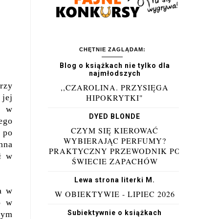
CHĘTNIE ZAGLĄDAM:
Blog o książkach nie tylko dla
najmłodszych
rzy
,,CZAROLINA. PRZYSIĘGA
 jej
HIPOKRYTKI"
e w
DYED BLONDE
zego
CZYM SIĘ KIEROWAĆ
 po
WYBIERAJĄC PERFUMY?
nna
PRAKTYCZNY PRZEWODNIK PO
ł w
ŚWIECIE ZAPACHÓW
Lewa strona literki M.
a w
W OBIEKTYWIE - LIPIEC 2026
o w
Subiektywnie o książkach
tym