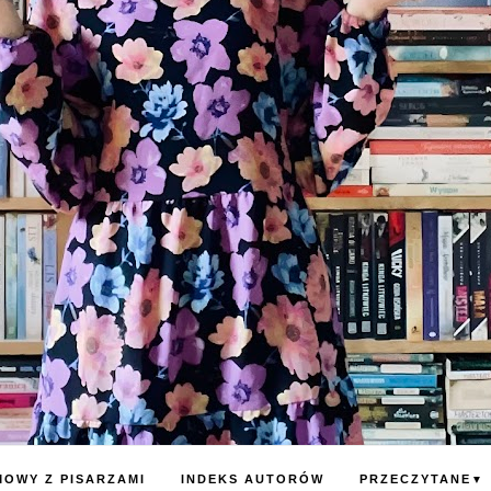
OWY Z PISARZAMI
INDEKS AUTORÓW
PRZECZYTANE
▼