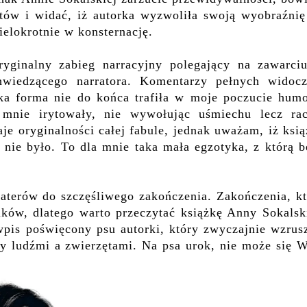
tów i widać, iż autorka wyzwoliła swoją wyobraźnię
ielokrotnie w konsternację.
yginalny zabieg narracyjny polegający na zawarci
hwiedzącego narratora. Komentarzy pełnych widocz
aka forma nie do końca trafiła w moje poczucie humo
mnie irytowały, nie wywołując uśmiechu lecz rac
je oryginalności całej fabule, jednak uważam, iż ksi
 nie było. To dla mnie taka mała egzotyka, z którą 
terów do szczęśliwego zakończenia. Zakończenia, kt
ików, dlatego warto przeczytać książkę Anny Sokalsk
pis poświęcony psu autorki, który zwyczajnie wzrusz
zy ludźmi a zwierzętami. Na psa urok, nie może się 