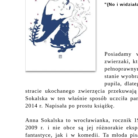
"{No i widział
Posiadamy 
zwierzaki, k
pełnoprawny
stanie wyobr
pupila, dlat
stracie ukochanego zwierzęcia przekuwaj
Sokalsk
a w ten właśnie sposób uczciła
pa
2014 r. Napisała po prostu książkę.
Anna Sokalska to wrocławianka, rocznik 1
2009 r. i nie obce są jej różnorakie eks
fantastyce, jak i w komedii.
Ta młoda pis