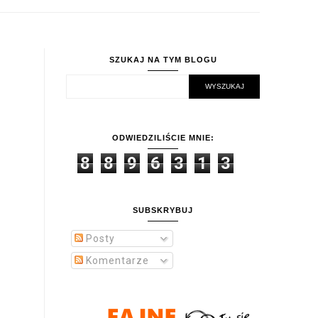
SZUKAJ NA TYM BLOGU
ODWIEDZILIŚCIE MNIE:
8
8
9
6
3
1
3
SUBSKRYBUJ
Posty
Komentarze