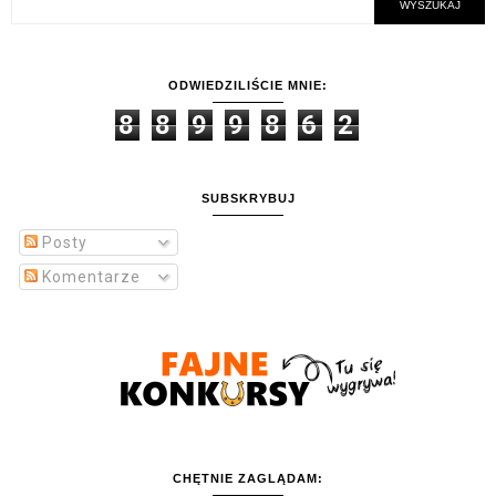
ODWIEDZILIŚCIE MNIE:
8
8
9
9
8
6
2
SUBSKRYBUJ
Posty
Komentarze
CHĘTNIE ZAGLĄDAM: