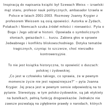
Inspiracją do napisania książki był Szewach Weiss – izraelski
mąż
stanu, profesor nauk politycznych, ambasador Izraela w
Polsce w latach
2001-2003. Rozmowy Joanny Krygier z
profesorem Weissem są
osią opowieści. Autorka w Żydach,
Polakach i Niemcach
szuka źródeł miłości i nienawiści. Pyta o
Boga i Jego udział w historii.
Opowiada o symbolicznych
słoniach, gwiazdach i... kurzu. Zabiera
głos w sprawie
Jedwabnego i konfliktu bliskowschodniego. Dotyka
tematów
tragicznych, czyniąc to szczerze, choć nierzadko
kontrowersyjnie.
To nie jest książka historyczna, to opowieść o duszach:
polskiej i żydowskiej.
„Co jest w człowieku takiego, co sprawia, że w pewnym
momencie
życie nie jest najważniejsze?” – pyta Joanna
Krygier.
Jej praca jest w pewnym sensie odpowiedzią na to
pytanie. Stereotypy,
w tym polsko-żydowskie, są jak etykiety
na butelkach, pełnią funkcję
drogowskazów. Jednakże nie
zawsze pozwalają na zgłębienie prawdy
o narodach, których