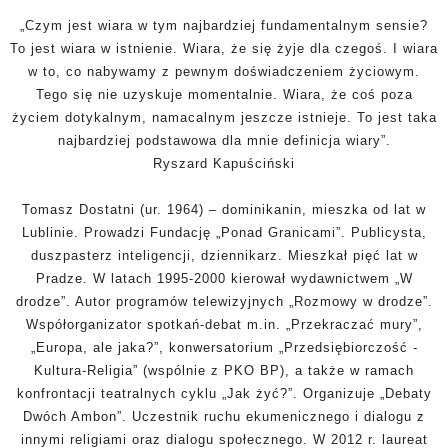
„Czym jest wiara w tym najbardziej fundamentalnym sensie?
To jest wiara w istnienie. Wiara, że się żyje dla czegoś. I wiara
w to, co nabywamy z pewnym doświadczeniem życiowym.
Tego się nie uzyskuje momentalnie. Wiara, że coś poza
życiem dotykalnym, namacalnym jeszcze istnieje. To jest taka
najbardziej podstawowa dla mnie definicja wiary”.
Ryszard Kapuściński
Tomasz Dostatni (ur. 1964) – dominikanin, mieszka od lat w
Lublinie. Prowadzi Fundację „Ponad Granicami”. Publicysta,
duszpasterz inteligencji, dziennikarz. Mieszkał pięć lat w
Pradze. W latach 1995-2000 kierował wydawnictwem „W
drodze”. Autor programów telewizyjnych „Rozmowy w drodze”.
Współorganizator spotkań-debat
m.in
. „Przekraczać mury”,
„Europa, ale jaka?”, konwersatorium „Przedsiębiorczość -
Kultura-Religia” (wspólnie z PKO BP), a także w ramach
konfrontacji teatralnych cyklu „Jak żyć?”. Organizuje „Debaty
Dwóch Ambon”. Uczestnik ruchu ekumenicznego i dialogu z
innymi religiami oraz dialogu społecznego. W 2012 r. laureat