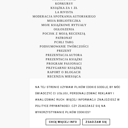
KONKURSY
KSIĄŻKA ZA 1 ZŁ
LA RIVISTA
MODERACJA SPOTKANIA AUTORSKIEGO
MOJA BIBLIOTECZKA
MOJE KSIĄŻKOWE RYTUAŁY
OGŁOSZENIA
POCISK Z MOJĄ RECENZJĄ
PATRONAT
PCHLI TARG
PODSUMOWANIE TWÓRCZOŚCI
PREZENT
PREZENTACJA AUTORA
PREZENTACJA KSIĄŻKI
PROGRAM PASJONACI
PRZYGARNIJ KSIĄŻKĘ
RAPORT O BLOGACH
RECENZJA MIESIĄCA
RECENZJA NA OKŁADCE
RECENZJA NA PORTALU
NA TEJ STRONIE UŻYWAM PLIKÓW COOKIE GOOGLE, BY MÓC
REKORD POLSKI
ŚWIADCZYĆ CI USŁUGI, PERSONALIZOWAĆ REKLAMY I
ROZDAWAJKA
SALON CIEKAWEJ KSIĄŻKI
ANALIZOWAĆ RUCH. WIĘCEJ INFORMACJI ZNAJDZIESZ W
SEE BLOGGERS
POLITYCE PRYWATNOŚCI. CZY ZGADZASZ SIĘ NA
SKLEP Z CYTATAMI
SPOTKANIE AUTORSKIE
WYKORZYSTYWANIE PLIKÓW COOKIES?
SPOTKANIE AUTORSKIE ONLINE
TARGI KSIĄŻKI W KRAKOWIE
CHCĘ WIĘCEJ INFO
ZGADZAM SIĘ
UNBOXING
W OBIEKTYWIE