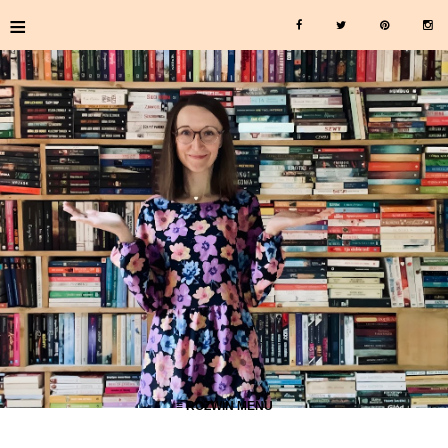
≡
≡ ROZWIŃ MENU