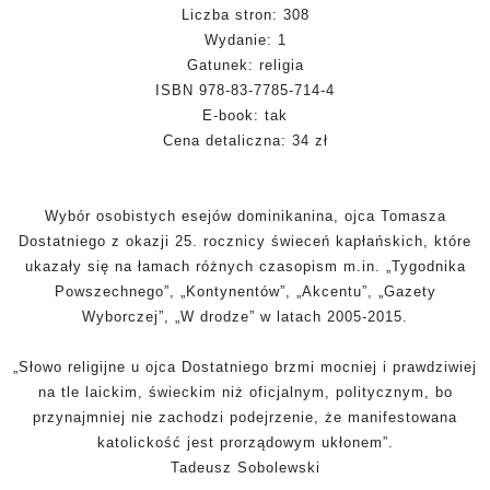
Liczba stron: 308
Wydanie: 1
Gatunek: religia
ISBN 978-83-7785-714-4
E-book: tak
Cena detaliczna: 34 zł
Wybór osobistych esejów dominikanina, ojca Tomasza
Dostatniego z okazji 25. rocznicy świeceń kapłańskich, które
ukazały się na łamach różnych czasopism
m.in
. „Tygodnika
Powszechnego”, „Kontynentów”, „Akcentu”, „Gazety
Wyborczej”, „W drodze” w latach 2005-2015.
„Słowo religijne u ojca Dostatniego brzmi mocniej i prawdziwiej
na tle laickim, świeckim niż oficjalnym, politycznym, bo
przynajmniej nie zachodzi podejrzenie, że manifestowana
katolickość jest prorządowym ukłonem”.
Tadeusz Sobolewski