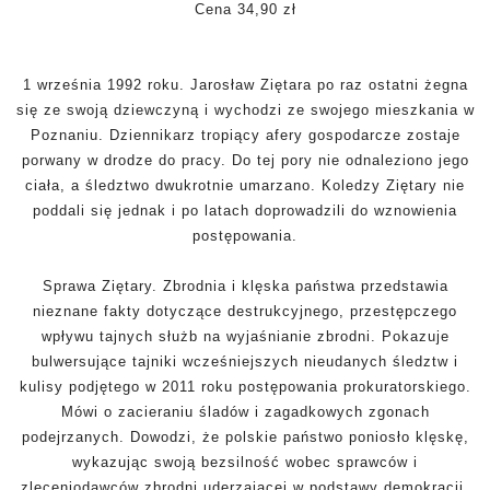
Cena 34,90 zł
1 września 1992 roku. Jarosław Ziętara po raz ostatni żegna
się ze swoją dziewczyną i wychodzi ze swojego mieszkania w
Poznaniu. Dziennikarz tropiący afery gospodarcze zostaje
porwany w drodze do pracy. Do tej pory nie odnaleziono jego
ciała, a śledztwo dwukrotnie umarzano. Koledzy Ziętary nie
poddali się jednak i po latach doprowadzili do wznowienia
postępowania.
Sprawa Ziętary. Zbrodnia i klęska państwa przedstawia
nieznane fakty dotyczące destrukcyjnego, przestępczego
wpływu tajnych służb na wyjaśnianie zbrodni. Pokazuje
bulwersujące tajniki wcześniejszych nieudanych śledztw i
kulisy podjętego w 2011 roku postępowania prokuratorskiego.
Mówi o zacieraniu śladów i zagadkowych zgonach
podejrzanych. Dowodzi, że polskie państwo poniosło klęskę,
wykazując swoją bezsilność wobec sprawców i
zleceniodawców zbrodni uderzającej w podstawy demokracji.