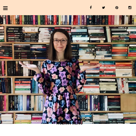
≡
≡ ROZWIŃ MENU