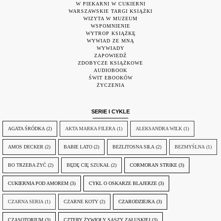
W PIEKARNI W CUKIERNI
WARSZAWSKIE TARGI KSIĄŻKI
WIZYTA W MUZEUM
WSPOMNIENIE
WYTROP KSIĄŻKĘ
WYWIAD ZE MNĄ
WYWIADY
ZAPOWIEDŹ
ZDOBYCZE KSIĄŻKOWE
AUDIOBOOK
ŚWIT EBOOKÓW
ŻYCZENIA
SERIE I CYKLE
AGATA ŚRÓDKA
(2)
AKTA MARKA FILERA
(1)
ALEKSANDRA WILK
(1)
AMOS DECKER
(2)
BABIE LATO
(2)
BEZLITOSNA SIŁA
(2)
BEZMYŚLNA
(1)
BO TRZEBA ŻYĆ
(2)
BĘDĘ CIĘ SZUKAŁ
(2)
CORMORAN STRIKE
(3)
CUKIERNIA POD AMOREM
(3)
CYKL O OSKARZE BLAJERZE
(3)
CZARNA SERIA
(1)
CZARNE KOTY
(2)
CZARODZIEJKA
(3)
CZASOTORIUM
(3)
CZTERY ŻYWIOŁY SASZY ZAŁUSKIEJ
(3)