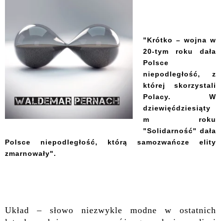
"Krótko – wojna w
20-tym roku dała
Polsce
niepodległość, z
której skorzystali
Polacy. W
dziewięćdziesiąty
m roku
"Solidarność" dała
Polsce niepodległość, którą samozwańcze elity
zmarnowały".
Układ – słowo niezwykle modne w os
tatnich