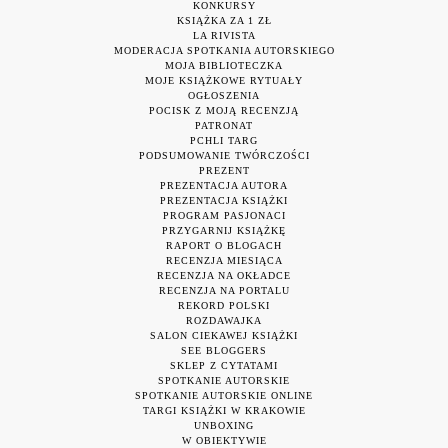
KONKURSY
KSIĄŻKA ZA 1 ZŁ
LA RIVISTA
MODERACJA SPOTKANIA AUTORSKIEGO
MOJA BIBLIOTECZKA
MOJE KSIĄŻKOWE RYTUAŁY
OGŁOSZENIA
POCISK Z MOJĄ RECENZJĄ
PATRONAT
PCHLI TARG
PODSUMOWANIE TWÓRCZOŚCI
PREZENT
PREZENTACJA AUTORA
PREZENTACJA KSIĄŻKI
PROGRAM PASJONACI
PRZYGARNIJ KSIĄŻKĘ
RAPORT O BLOGACH
RECENZJA MIESIĄCA
RECENZJA NA OKŁADCE
RECENZJA NA PORTALU
REKORD POLSKI
ROZDAWAJKA
SALON CIEKAWEJ KSIĄŻKI
SEE BLOGGERS
SKLEP Z CYTATAMI
SPOTKANIE AUTORSKIE
SPOTKANIE AUTORSKIE ONLINE
TARGI KSIĄŻKI W KRAKOWIE
UNBOXING
W OBIEKTYWIE