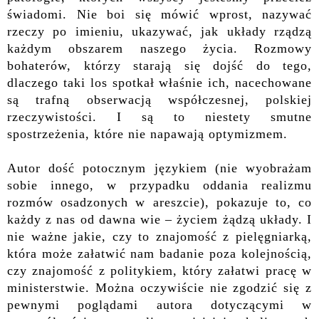
świadomi. Nie boi się mówić wprost, nazywać
rzeczy po imieniu,
ukazywać, jak układy rządzą
każdym obszarem naszego życia.
Rozmowy
bohaterów, którzy starają się dojść do tego,
dlaczego taki los spotkał właśnie ich,
nacechowane
są trafną obserwacją współczesnej, polskiej
rzeczywistości.
I
są
to niestety
smutne
spostrzeżenia,
które
nie napawają optymizmem.
Autor dość potocznym językiem (nie wyobrażam
sobie innego, w przypadku oddania realizmu
rozmów osadzonych w areszcie), pokazuje to, co
każdy z nas od dawna wie – życiem żądzą układy. I
nie ważne jakie, czy to znajomość z pielęgniarką,
która może załatwić nam badanie poza kolejnością,
czy znajomość z politykiem, który załatwi pracę w
ministerstwie. Można oczywiście nie zgodzić się z
pewnymi poglądami autora dotyczącymi w