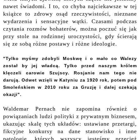
nawet świadomi.
I to, co chyba najciekawsze w tej
książce to zdrowy osąd rzeczywistości, nieznane
wydarzenia i sensacyjne wątki. Czasami podczas
czytania rozmów bohaterów, można poczuć się jak
przy stole na rodzinnej uroczystości, gdy ścierają
się ze sobą różne postawy i różne ideologie.
"Tylko myśmy zdobyli Moskwę i o mało co Walezy
został by jej władcą. Tylko przed naszym królem
klęczeli carowie Szujscy. Rosjanie nam tego nie
darują. Odwet wzięli w Katyniu za 1920 rok, potem pod
Smoleńskiem w 2010 roku za Gruzję i dalej czekają
okazji".
Waldemar Pernach nie zapomina również o
powiązaniach ludzi polityki z prywatnym biznesem,
ukazując skalę tych układów: ustawiane przetargi,
fikcyjne konkursy na dane stanowisko
i inne
patologie, których wszyscy jesteśmy przecież