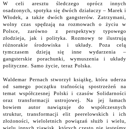
W celi aresztu śledczego oprócz innych
osadzonych, spotyka się dwóch działaczy – Marek i
Włodek,
a także dwóch gangsterów.
Zatrzymani,
wolny czas spędzają na rozmowach o życiu w
Polsce, zarówno z perspektywy typowego
złodzieja, jak i polityka.
Rozmowy te ilustrują
różnorakie środowiska i układy. Poza celą
tymczasem dzieją się inne wydarzenia –
gangsterskie porachunki, wymuszenia i układy
polityczne. Samo życie, teraz Polska.
Waldemar Pernach stworzył książkę, która
uderza
od samego początku trafnością spostrzeżeń na
temat współczesnej Polski i czasów Solidarności
oraz transformacji ustrojowej.
Na jej łamach
bowiem autor nawiązuje do współczesnych
struktur, transformacji elit peerelowskich
i ich
złożoności
,
wieloletnich
powiązań
służb
i wielu,
wielu innych zjawisk, których często nie jesteśmy