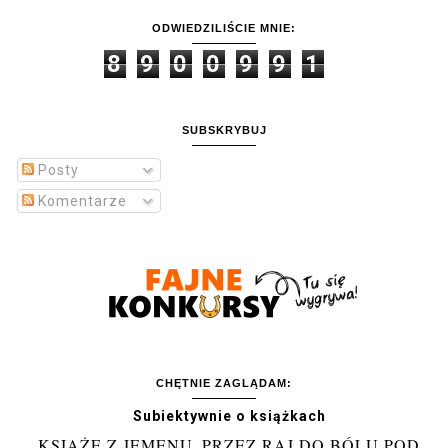
ODWIEDZILIŚCIE MNIE:
8
9
0
0
9
9
1
SUBSKRYBUJ
Posty
Komentarze
CHĘTNIE ZAGLĄDAM:
Subiektywnie o książkach
KSIĄŻĘ Z JEMENU. PRZEZ RAJ DO BÓLU POD