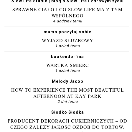
Slow Life Studio | blog o Slow Life i zdrowym życiu
SPRAWNE CIAŁO I CO SLOW LIFE MA Z TYM
WSPÓLNEGO
4 godziny temu
mamo poczytaj sobie
WYJAZD SŁUŻBOWY
1 dzień temu
bookendorfina
WARTKA ŚMIERĆ
1 dzień temu
Melody Jacob
HOW TO EXPERIENCE THE MOST BEAUTIFUL
AFTERNOON AT KAY PARK
2 dni temu
Słodko Słodka
PRODUCENT DEKORACJI CUKIERNICZYCH – OD
CZEGO ZALEŻY JAKOŚĆ OZDÓB DO TORTÓW,