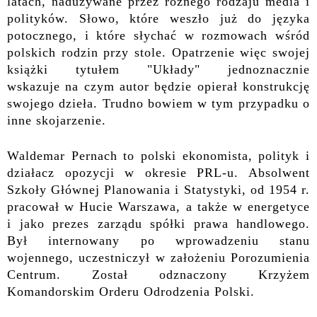
latach, nadużywane przez różnego rodzaju media i
polityków. Słowo, które weszło już do języka
potocznego, i które słychać w rozmowach wśród
polskich rodzin
przy stole
.
Opatrzenie więc swojej
książki tytułem "Układy" jednoznacznie
wskazuje
na czym autor będzie opierał kon
st
rukcję
swojego dzieła. Trudno bowiem w tym przypadku o
inne skojarzenie.
Waldemar Pernach to polski ekonomista, polityk i
działacz opozycji w okresie PRL-u.
Absolwent
Szkoły Głównej Planowania i Statystyki, od 1954 r.
pracował w Hucie Warszawa, a także w energetyce
i jako prezes zarządu spółki prawa handlowego.
Był internowany po wprowadzeniu st
a
nu
wojennego,
uczestniczył w założeniu Porozumienia
Centrum.
Został odznaczony Krzyżem
Komandorskim Orderu Odrodzenia Polski.