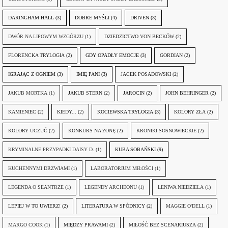
DARINGHAM HALL
(3)
DOBRE MYŚLI
(4)
DRIVEN
(3)
DWÓR NA LIPOWYM WZGÓRZU
(1)
DZIEDZICTWO VON BECKÓW
(2)
FLORENCKA TRYLOGIA
(2)
GDY OPADŁY EMOCJE
(3)
GORDIAN
(2)
IGRAJĄC Z OGNIEM
(3)
IMIĘ PANI
(3)
JACEK POSADOWSKI
(2)
JAKUB MORTKA
(1)
JAKUB STERN
(2)
JAROCIN
(2)
JOHN BEHRINGER
(2)
KAMIENIEC
(2)
KIEDY...
(2)
KOCIEWSKA TRYLOGIA
(3)
KOLORY ZŁA
(2)
KOLORY UCZUĆ
(2)
KONKURS NA ŻONĘ
(2)
KRONIKI SOSNOWIECKIE
(2)
KRYMINALNE PRZYPADKI DAISY D.
(1)
KUBA SOBAŃSKI
(9)
KUCHENNYMI DRZWIAMI
(1)
LABORATORIUM MIŁOŚCI
(1)
LEGENDA O SEANTRZE
(1)
LEGENDY ARCHEONU
(1)
LENIWA NIEDZIELA
(1)
LEPIEJ W TO UWIERZ!
(2)
LITERATURA W SPÓDNICY
(2)
MAGGIE O'DELL
(1)
MARGO COOK
(1)
MIĘDZY PRAWAMI
(2)
MIŁOŚĆ BEZ SCENARIUSZA
(2)