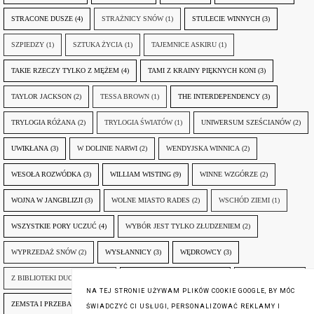
STRACONE DUSZE
(4)
STRAŻNICY SNÓW
(1)
STULECIE WINNYCH
(3)
SZPIEDZY
(1)
SZTUKA ŻYCIA
(1)
TAJEMNICE ASKIRU
(1)
TAKIE RZECZY TYLKO Z MĘŻEM
(4)
TAMI Z KRAINY PIĘKNYCH KONI
(3)
TAYLOR JACKSON
(2)
TESSA BROWN
(1)
THE INTERDEPENDENCY
(3)
TRYLOGIA RÓŻANA
(2)
TRYLOGIA ŚWIATÓW
(1)
UNIWERSUM SZEŚCIANÓW
(2)
UWIKŁANA
(3)
W DOLINIE NARWI
(2)
WENDYJSKA WINNICA
(2)
WESOŁA ROZWÓDKA
(3)
WILLIAM WISTING
(9)
WINNE WZGÓRZE
(2)
WOJNA W JANGBLIZJI
(3)
WOLNE MIASTO RADES
(2)
WSCHÓD ZIEMI
(1)
WSZYSTKIE PORY UCZUĆ
(4)
WYBÓR JEST TYLKO ZŁUDZENIEM
(2)
WYPRZEDAŻ SNÓW
(2)
WYSŁANNICY
(3)
WĘDROWCY
(3)
Z BIBLIOTEKI DUCHA GÓR
(1)
ZANIM NADEJDZIE JUTRO
(3)
ZAPOMNIANY
(2)
NA TEJ STRONIE UŻYWAM PLIKÓW COOKIE GOOGLE, BY MÓC
ZEMSTA I PRZEBACZENIE
(6)
ŚLADY ZBRODNI
(3)
ŻYCIA W ŻYCIU
(3)
ŚWIADCZYĆ CI USŁUGI, PERSONALIZOWAĆ REKLAMY I