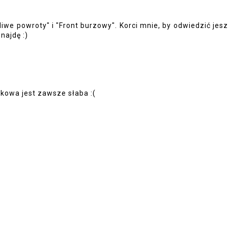
we powroty" i "Front burzowy". Korci mnie, by odwiedzić jes
najdę :)
żkowa jest zawsze słaba :(