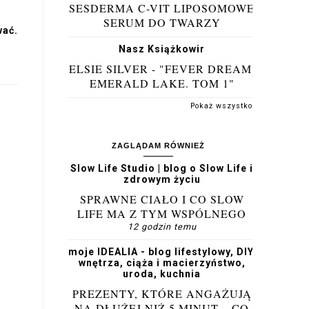
SESDERMA C-VIT LIPOSOMOWE
SERUM DO TWARZY
wać.
Nasz Książkowir
ELSIE SILVER - "FEVER DREAM.
EMERALD LAKE. TOM 1"
Pokaż wszystko
ZAGLĄDAM RÓWNIEŻ
Slow Life Studio | blog o Slow Life i
zdrowym życiu
SPRAWNE CIAŁO I CO SLOW
LIFE MA Z TYM WSPÓLNEGO
12 godzin temu
moje IDEALIA - blog lifestylowy, DIY,
wnętrza, ciąża i macierzyństwo,
uroda, kuchnia
PREZENTY, KTÓRE ANGAŻUJĄ
NA DŁUŻEJ NIŻ 5 MINUT – CO