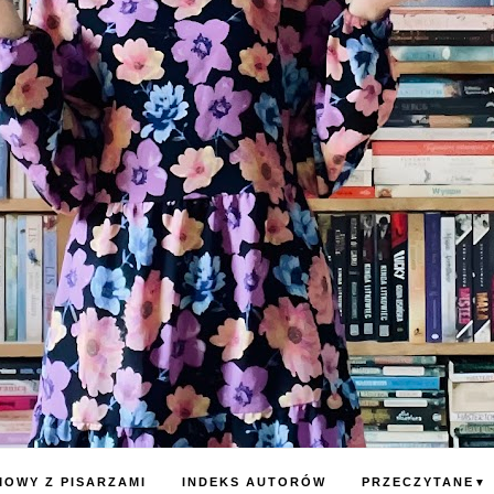
OWY Z PISARZAMI
INDEKS AUTORÓW
PRZECZYTANE
▼