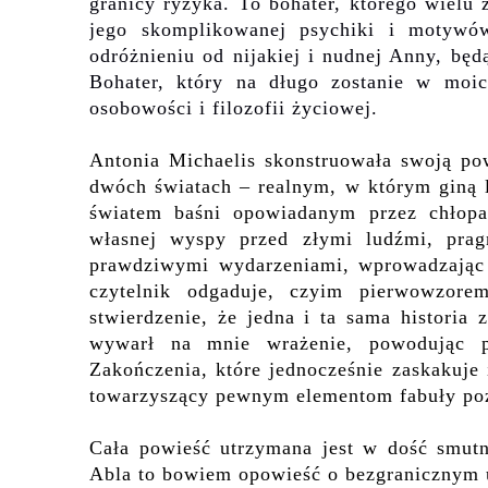
granicy ryzyka. To bohater, którego wielu
jego skomplikowanej psychiki i motywó
odróżnieniu od nijakiej i nudnej Anny, będ
Bohater, który na długo zostanie w moi
osobowości
i filozofii życiowej.
Antonia Michaelis skonstruowała swoją po
dwóch światach – realnym, w którym giną l
światem baśni opowiadanym przez chłopak
własnej wyspy przed złymi ludźmi, prag
prawdziwymi wydarzeniami, wprowadzając 
czytelnik odgaduje, czyim pierwowzore
stw
ie
rd
z
enie, że jedna i ta sama historia 
wywarł na mnie wrażenie, powodując pr
Zakończenia, które jednocześnie zaskakuje 
towarzyszący
pewnym elementom fabuły
poz
Cała powieś
ć
utrzymana jest w dość smutn
Abla to bowiem opowieść
o bezgranicznym u