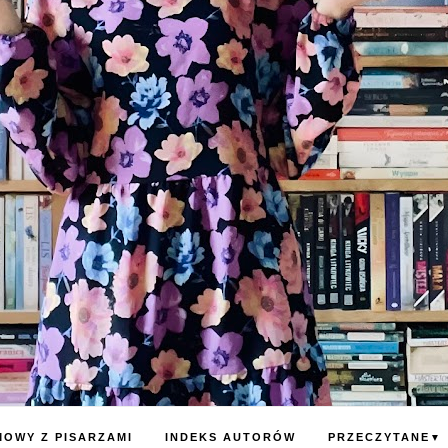
OWY Z PISARZAMI
INDEKS AUTORÓW
PRZECZYTANE
▼