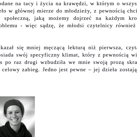
podane na tacy i życia na krawędzi, w którym o wszys
ieło w głównej mierze do młodzieży, z pewnością chci
ść społeczną, jaką możemy dojrzeć na każdym kro
blemu - więc sądzę, że młodsi czytelnicy również
kazał się mniej męczącą lektur
ą
niż pierwsza, czyt
osiada swój specyficzny klimat, który z pewnością wi
s
po raz drugi wzbudziła we mnie swoją prozą skra
o celowy zabieg.
Jedno jest pewne – jej dzieła zostaj