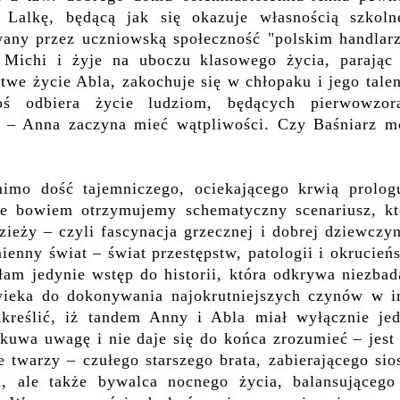
 Lalkę, będącą jak się okazuje własnością szkoln
wany przez uczniowsk
ą
społeczność "polskim handlar
Michi
i
żyje na uboczu klasowego życia, parając 
twe życie Abla, zakochuje się w chłopaku i jego tale
ś odbiera życie ludziom, będących pierwowzor
a – Anna zaczyna mieć wątpliwości.
Czy Baśniarz m
mimo dość tajemniczego, ociekającego krwią prolog
e bowiem otrzymujemy schematyczny scenariusz, kt
ieży – czyli fascynacja grzecznej i dobrej dziewczy
enny świat – świat przestępstw, patologii i okrucień
ałam jedynie wstęp do historii, która odkrywa niezba
wieka do dokonywania najokrutniejszy
ch
czynów w i
kreślić, iż tandem Anny i Abla miał wyłącznie jed
zykuwa uwagę i nie daje
się
do końca zrozumieć – jest
 twarzy – czułego starszego brata, zabierającego sio
a, ale także bywalca nocnego życia, balansującego