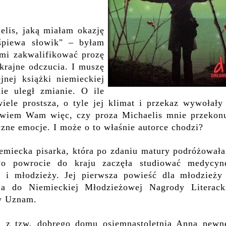
elis, jaką miałam okazję
 śpiewa słowik" –
byłam
 mi zakwal
i
fikować prozę
krajne odczucia. I muszę
nej książki niemieckiej
ie uległ zmianie. O ile
iele prostsza, o tyle jej klimat i przekaz wywołał
y
owiem Wam więc, czy proza Michaelis mnie przekonu
czne emocje.
I
może o to właśnie
autorce
chodzi?
iemiecka pisarka, która po zdaniu matury podróżowała
Po powrocie do kraju zaczęła studiować medycyn
i i młodzieży. Jej pierwsza powieść dla młodzieży 
a do Niemieckiej Młodzieżowej Nagrody Literacki
py Uznam.
a z tzw. dobrego domu osiemnastoletnia Anna pewn