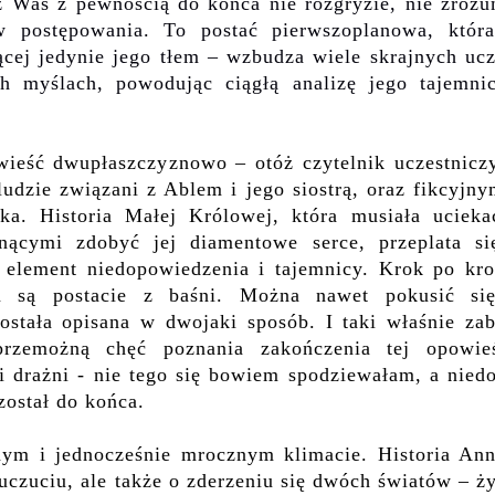
 z Was z pewnością do końca nie rozgryzie, nie zrozu
w postępowania. To postać pierwszoplanowa, któr
ącej jedynie jego tłem – wzbudza wiele skrajnych uc
ch myślach, powodując ciągłą analizę jego
tajemni
wieść dwupłaszczyznowo – otóż czytelnik uczestnicz
udzie związani z Ablem i jego sio
s
trą, oraz fikcyjn
a. Historia Małej Królowej, która musiała ucieka
nącymi zdobyć jej diamentowe serce, przeplata si
element niedopowiedzenia i tajemnicy. Krok po kro
m są postacie z baśni. Można nawet pokusić si
została opisana w dwojaki sposób. I taki właśnie za
zemożną chęć poznania zakończenia tej opowieś
i drażni -
n
ie tego
się
bowiem spodziewałam, a niedo
ostał do końca.
ym i jednocześnie mrocznym klimacie. Historia Ann
czuciu, ale także o zderzeniu się dwóch światów – ż