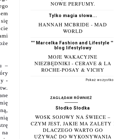
NOWE PERFUMY.
ego
zem
Tylko magia słowa...
się
HANNAH MCBRIDE - MAD
n
cie
WORLD
ami
oże
''' Marcelka Fashion and Lifestyle '''
blog lifestylowy
MOJE WAKACYJNE
NIEZBĘDNIKI - CERAVE & LA
u –
ROCHE-POSAY & VICHY
óry
ny -
Pokaż wszystko
stw.
dane
ZAGLĄDAM RÓWNIEŻ
mię
Słodko Słodka
ną,
WOSK SOJOWY NA ŚWIECE –
 nią
CZYM JEST, JAKIE MA ZALETY I
strę
DLACZEGO WARTO GO
 na
UŻYWAĆ DO WYKONYWANIA