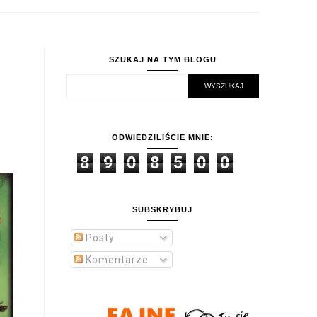
SZUKAJ NA TYM BLOGU
ODWIEDZILIŚCIE MNIE:
8
9
0
8
5
0
0
SUBSKRYBUJ
Posty
Komentarze