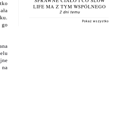
SPRAWNE CIAŁO I CO SLOW
tko
LIFE MA Z TYM WSPÓLNEGO
ała
2 dni temu
ku.
Pokaż wszystko
 go
ana
elu
jne
ą na