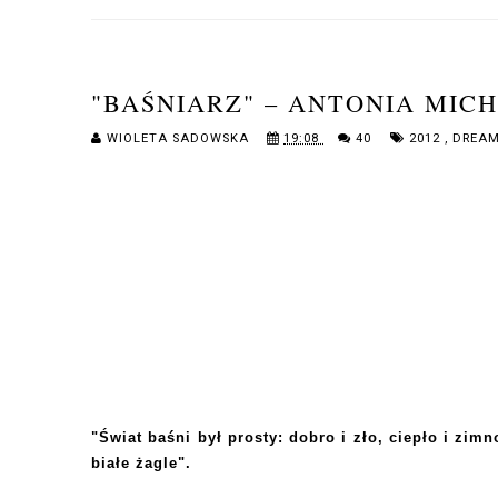
"BAŚNIARZ" – ANTONIA MICH
WIOLETA SADOWSKA
19:08
40
2012
,
DREA
"Świat baśni był prosty: dobro i zło, ciepło i zimno
białe żagle".