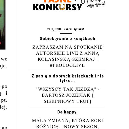
CHĘTNIE ZAGLĄDAM:
Subiektywnie o książkach
ZAPRASZAM NA SPOTKANIE
AUTORSKIE LIVE Z ANNĄ
we
KOLASIŃSKĄ-SZEMRAJ |
#PROLOGLIVE
je.
Z pasją o dobrych książkach i nie
tylko...
 po
"WSZYSCY TAK JEŻDŻĄ" -
ę i
BARTOSZ JÓZEFIAK [
pt.
SIERPNIOWY TRUP]
ej.
Be happy.
MAŁA ZMIANA, KTÓRA ROBI
RÓŻNICĘ – NOWY SEZON,
ego