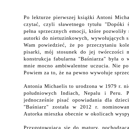
Po lekturze pierwszej książki Antoni Micha
czytać, czyli sławetnego tytułu "Dopóki
pe
ł
na sprzecznych emocji, które pozwoliły
autorki do nietuzinkowych, wywołujących s
Wam powiedzieć, że po przeczytaniu kolej
pisarki, mój stosunek
do jej twórczości
n
konstrukcja fabularna "Baśniarza" była o w
mnie
mocno
ambiwal
e
ntne uczucia. Nie p
Powiem za to, że na pewno wywołuje sprze
Antonia Michaelis to urodzona w 1979 r. n
południowych Indiach, Nepalu i Peru. 
jednocześnie pisać opowiadania dla dziec
"Baśniarz" została w 2012 r. nominowan
Autorka mieszka obecnie w okolicach wys
Przygotowująca się do matury, pochodząc