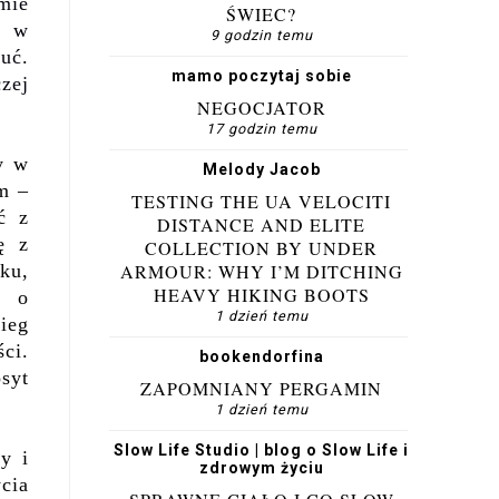
mie
ŚWIEC?
a w
9 godzin temu
zuć.
mamo poczytaj sobie
czej
NEGOCJATOR
17 godzin temu
y w
Melody Jacob
ym –
TESTING THE UA VELOCITI
ć z
DISTANCE AND ELITE
ę z
COLLECTION BY UNDER
ku,
ARMOUR: WHY I’M DITCHING
HEAVY HIKING BOOTS
ę o
1 dzień temu
bieg
ci.
bookendorfina
syt
ZAPOMNIANY PERGAMIN
1 dzień temu
Slow Life Studio | blog o Slow Life i
y i
zdrowym życiu
ycia