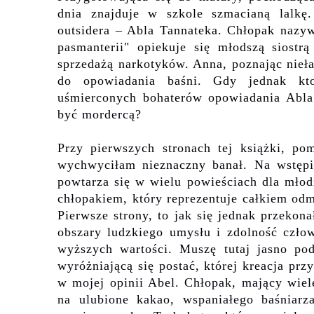
dnia znajduje w szkole szmacianą lalkę.
outsidera – Abla Tannateka. Chłopak nazy
pasmanterii" opiekuje się młodszą siostr
ą
sprzedażą narkotyków. Anna, poznając nieła
do opowiadania baśni. Gdy jednak kto
uśmierconych bohaterów opowiadania Abl
być mordercą?
Przy pierwszych stronach tej książki, po
wychwyciłam nieznaczny banał. Na wstępi
powtarza się w wielu powieściach dla młodz
chłopakiem, który reprezentuje całkiem odmi
Pierwsze strony, to jak się jednak przekon
obszary ludzkiego umysłu i zdolność czło
wyższych wartości. Muszę tutaj jasno pod
wyróżniającą się postać, której kreacja pr
w mojej opinii Abel. Chłopak, mający wiele
na ulubione kakao, wspaniałego baśniarz