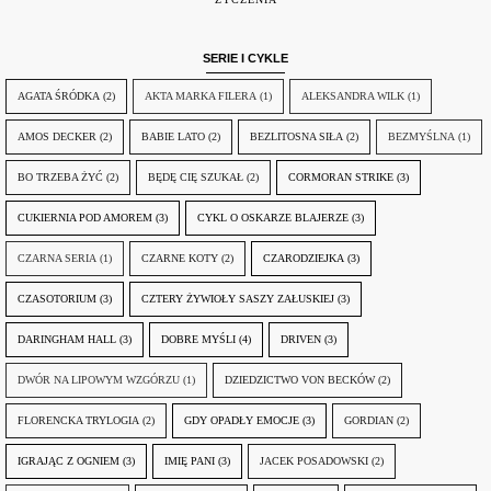
SERIE I CYKLE
AGATA ŚRÓDKA
(2)
AKTA MARKA FILERA
(1)
ALEKSANDRA WILK
(1)
AMOS DECKER
(2)
BABIE LATO
(2)
BEZLITOSNA SIŁA
(2)
BEZMYŚLNA
(1)
BO TRZEBA ŻYĆ
(2)
BĘDĘ CIĘ SZUKAŁ
(2)
CORMORAN STRIKE
(3)
CUKIERNIA POD AMOREM
(3)
CYKL O OSKARZE BLAJERZE
(3)
CZARNA SERIA
(1)
CZARNE KOTY
(2)
CZARODZIEJKA
(3)
CZASOTORIUM
(3)
CZTERY ŻYWIOŁY SASZY ZAŁUSKIEJ
(3)
DARINGHAM HALL
(3)
DOBRE MYŚLI
(4)
DRIVEN
(3)
DWÓR NA LIPOWYM WZGÓRZU
(1)
DZIEDZICTWO VON BECKÓW
(2)
FLORENCKA TRYLOGIA
(2)
GDY OPADŁY EMOCJE
(3)
GORDIAN
(2)
IGRAJĄC Z OGNIEM
(3)
IMIĘ PANI
(3)
JACEK POSADOWSKI
(2)