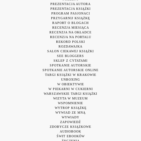
PREZENTACJA AUTORA
PREZENTACJA KSIĄŻKI
PROGRAM PASJONACI
PRZYGARNIJ KSIĄŻKĘ
RAPORT O BLOGACH
RECENZJA MIESIĄCA
RECENZJA NA OKŁADCE
RECENZJA NA PORTALU
REKORD POLSKI
ROZDAWAJKA
SALON CIEKAWEJ KSIĄŻKI
SEE BLOGGERS
SKLEP Z CYTATAMI
SPOTKANIE AUTORSKIE
SPOTKANIE AUTORSKIE ONLINE
TARGI KSIĄŻKI W KRAKOWIE
UNBOXING
W OBIEKTYWIE
W PIEKARNI W CUKIERNI
WARSZAWSKIE TARGI KSIĄŻKI
WIZYTA W MUZEUM
WSPOMNIENIE
WYTROP KSIĄŻKĘ
WYWIAD ZE MNĄ
WYWIADY
ZAPOWIEDŹ
ZDOBYCZE KSIĄŻKOWE
AUDIOBOOK
ŚWIT EBOOKÓW
ŻYCZENIA