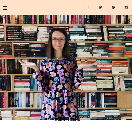
≡
≡ ROZWIŃ MENU