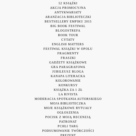
52 KSIĄŻKI
AKCJA PROMOCYJNA
ANTYKWARIATY
ARANŻACJA BIBLIOTECZKI
BESTSELLERY EMPIKU 2015
BIG BOOK FESTIWAL
BLOGOSTREFA
BOOK TOUR
CYTATY
ENGLISH MATTERS
FESTIWAL KSIĄŻKI W OPOLU
FRAGMENTY
FRASZKI
GADŻETY KSIĄŻKOWE
GRA PARAGRAFOWA
JUBILEUSZ BLOGA
KANAPA LITERACKA
KOLOROWANIE
KONKURSY
KSIĄŻKA ZA 1 ZŁ
LA RIVISTA
MODERACJA SPOTKANIA AUTORSKIEGO
MOJA BIBLIOTECZKA
MOJE KSIĄŻKOWE RYTUAŁY
OGŁOSZENIA
POCISK Z MOJĄ RECENZJĄ
PATRONAT
PCHLI TARG
PODSUMOWANIE TWÓRCZOŚCI
PREZENT