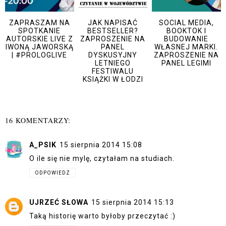
ZAPRASZAM NA
JAK NAPISAĆ
SOCIAL MEDIA,
SPOTKANIE
BESTSELLER?
BOOKTOK I
AUTORSKIE LIVE Z
ZAPROSZENIE NA
BUDOWANIE
IWONĄ JAWORSKĄ
PANEL
WŁASNEJ MARKI.
| #PROLOGLIVE
DYSKUSYJNY
ZAPROSZENIE NA
LETNIEGO
PANEL LEGIMI
FESTIWALU
KSIĄŻKI W ŁODZI
16 KOMENTARZY:
A_PSIK
15 sierpnia 2014 15:08
O ile się nie mylę, czytałam na studiach.
ODPOWIEDZ
UJRZEĆ SŁOWA
15 sierpnia 2014 15:13
Taką historię warto byłoby przeczytać :)