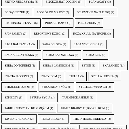
PIĘTNO PIELGRZYMA
(3)
PIĘĆDZIESIĄT ODCIENI
(3)
PLAN AGATY
(3)
PO SĄSIEDZKU
(1)
PODRÓŻ PO MIŁOŚĆ
(2)
POLOWANIE NA PLISZKĘ
(2)
PROWINCJA PEŁNA...
(6)
PRUSKIE BABY
(3)
PRZECZUCIA
(2)
RAW FAMILY
(2)
RESORTOWE DZIECI
(2)
RÓŻA KRULL NA TROPIE
(3)
SAGA BAŁKAŃSKA
(3)
SAGA POLSKA
(1)
SAGA WSCHODNIA
(1)
SAGA ARGENTYŃSKA
(3)
SERIA KASZMIROWA
(3)
SERIA KISS
(3)
SERIA DO TOREBKI
(3)
SERIA Z JAMNIKIEM
(1)
SETON
(3)
SKAZANIEC
(11)
STACJA JAGODNO
(7)
STARY DOM
(3)
STELLA
(3)
STELLA LERSKA
(3)
STRACONE DUSZE
(4)
STRAŻNICY SNÓW
(1)
STULECIE WINNYCH
(3)
SZPIEDZY
(1)
SZTUKA ŻYCIA
(1)
TAJEMNICE ASKIRU
(1)
TAKIE RZECZY TYLKO Z MĘŻEM
(4)
TAMI Z KRAINY PIĘKNYCH KONI
(3)
TAYLOR JACKSON
(2)
TESSA BROWN
(1)
THE INTERDEPENDENCY
(3)