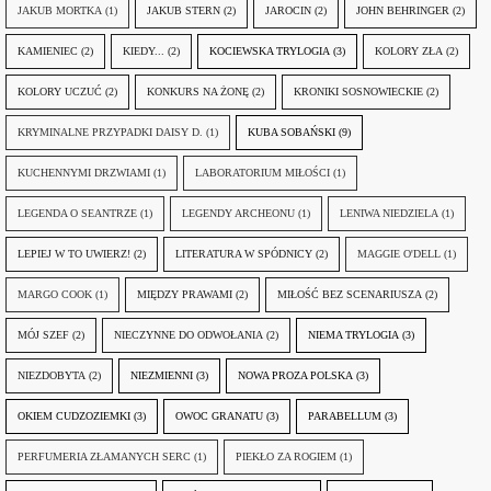
JAKUB MORTKA
(1)
JAKUB STERN
(2)
JAROCIN
(2)
JOHN BEHRINGER
(2)
KAMIENIEC
(2)
KIEDY...
(2)
KOCIEWSKA TRYLOGIA
(3)
KOLORY ZŁA
(2)
KOLORY UCZUĆ
(2)
KONKURS NA ŻONĘ
(2)
KRONIKI SOSNOWIECKIE
(2)
KRYMINALNE PRZYPADKI DAISY D.
(1)
KUBA SOBAŃSKI
(9)
KUCHENNYMI DRZWIAMI
(1)
LABORATORIUM MIŁOŚCI
(1)
LEGENDA O SEANTRZE
(1)
LEGENDY ARCHEONU
(1)
LENIWA NIEDZIELA
(1)
LEPIEJ W TO UWIERZ!
(2)
LITERATURA W SPÓDNICY
(2)
MAGGIE O'DELL
(1)
MARGO COOK
(1)
MIĘDZY PRAWAMI
(2)
MIŁOŚĆ BEZ SCENARIUSZA
(2)
MÓJ SZEF
(2)
NIECZYNNE DO ODWOŁANIA
(2)
NIEMA TRYLOGIA
(3)
NIEZDOBYTA
(2)
NIEZMIENNI
(3)
NOWA PROZA POLSKA
(3)
OKIEM CUDZOZIEMKI
(3)
OWOC GRANATU
(3)
PARABELLUM
(3)
PERFUMERIA ZŁAMANYCH SERC
(1)
PIEKŁO ZA ROGIEM
(1)