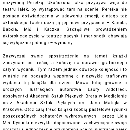
nazywaną Perełką. Ukończona lalka przybywa więc do
teatru lalek, by występować tam na scenie. Perełka nie
posiada doświadczenia w udawaniu emocji, dlatego też
aktorskiego fachu uczą ją jej nowi przyjaciele – Kamila,
Babcia, Miś i Kaczka. Szczęśliwe prowadzeniem
aktorskiego życia w teatrze pacynki i marionetki obawiają
się wyłącznie jednego – wymiany.
Zazwyczaj swoje spostrzeżenia na temat książki
zaczynam od treści, a kończę na oprawie graficznej i
całym wydaniu. Tym razem jednak odwrócę kolejność i to
właśnie na początku wspomnę o niezwykle trafionym
wydaniu tej książki dla dzieci. Mowa tutaj głównie o
uroczych ilustracjach autorstwa Laury Aldofredi,
absolwentki Akademii Sztuk Pięknych Brera w Mediolanie
oraz Akademii Sztuk Pięknych im. Jana Matejki w
Krakowie. Otóż całą treść książki zdobią pastelowe rysunki
poszczególnych bohaterów wykreowanych przez Lidię
Miś. Rysunki niezwykle dopasowane, zachwycające swoją
prostotą i jednocześnie przypominające mi ilustracje bajek