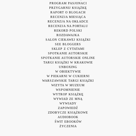
PROGRAM PASJONACI
PRZYGARNIJ KSIĄŻKĘ
RAPORT O BLOGACH
RECENZJA MIESIĄCA
RECENZJA NA OKŁADCE
RECENZJA NA PORTALU
REKORD POLSKI
ROZDAWAJKA
SALON CIEKAWEJ KSIĄŻKI
SEE BLOGGERS
SKLEP Z CYTATAMI
SPOTKANIE AUTORSKIE
SPOTKANIE AUTORSKIE ONLINE
TARGI KSIĄŻKI W KRAKOWIE
UNBOXING
W OBIEKTYWIE
W PIEKARNI W CUKIERNI
WARSZAWSKIE TARGI KSIĄŻKI
WIZYTA W MUZEUM
WSPOMNIENIE
WYTROP KSIĄŻKĘ
WYWIAD ZE MNĄ
WYWIADY
ZAPOWIEDŹ
ZDOBYCZE KSIĄŻKOWE
AUDIOBOOK
ŚWIT EBOOKÓW
ŻYCZENIA