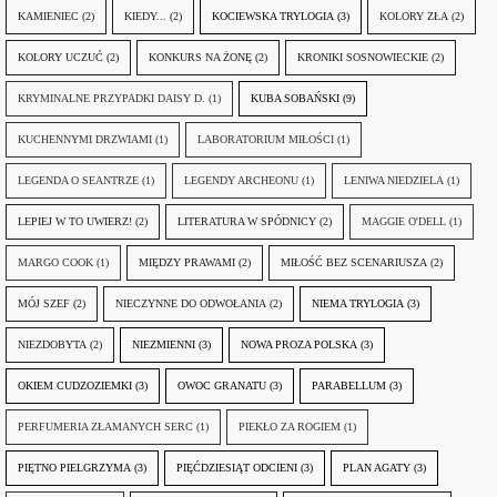
KAMIENIEC
(2)
KIEDY...
(2)
KOCIEWSKA TRYLOGIA
(3)
KOLORY ZŁA
(2)
KOLORY UCZUĆ
(2)
KONKURS NA ŻONĘ
(2)
KRONIKI SOSNOWIECKIE
(2)
KRYMINALNE PRZYPADKI DAISY D.
(1)
KUBA SOBAŃSKI
(9)
KUCHENNYMI DRZWIAMI
(1)
LABORATORIUM MIŁOŚCI
(1)
LEGENDA O SEANTRZE
(1)
LEGENDY ARCHEONU
(1)
LENIWA NIEDZIELA
(1)
LEPIEJ W TO UWIERZ!
(2)
LITERATURA W SPÓDNICY
(2)
MAGGIE O'DELL
(1)
MARGO COOK
(1)
MIĘDZY PRAWAMI
(2)
MIŁOŚĆ BEZ SCENARIUSZA
(2)
MÓJ SZEF
(2)
NIECZYNNE DO ODWOŁANIA
(2)
NIEMA TRYLOGIA
(3)
NIEZDOBYTA
(2)
NIEZMIENNI
(3)
NOWA PROZA POLSKA
(3)
OKIEM CUDZOZIEMKI
(3)
OWOC GRANATU
(3)
PARABELLUM
(3)
PERFUMERIA ZŁAMANYCH SERC
(1)
PIEKŁO ZA ROGIEM
(1)
PIĘTNO PIELGRZYMA
(3)
PIĘĆDZIESIĄT ODCIENI
(3)
PLAN AGATY
(3)