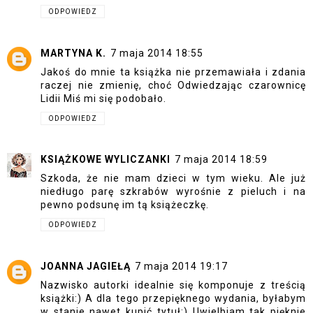
ODPOWIEDZ
MARTYNA K.
7 maja 2014 18:55
Jakoś do mnie ta książka nie przemawiała i zdania
raczej nie zmienię, choć Odwiedzając czarownicę
Lidii Miś mi się podobało.
ODPOWIEDZ
KSIĄŻKOWE WYLICZANKI
7 maja 2014 18:59
Szkoda, że nie mam dzieci w tym wieku. Ale już
niedługo parę szkrabów wyrośnie z pieluch i na
pewno podsunę im tą książeczkę.
ODPOWIEDZ
JOANNA JAGIEŁĄ
7 maja 2014 19:17
Nazwisko autorki idealnie się komponuje z treścią
książki:) A dla tego przepięknego wydania, byłabym
w stanie nawet kupić tytuł:) Uwielbiam tak pięknie