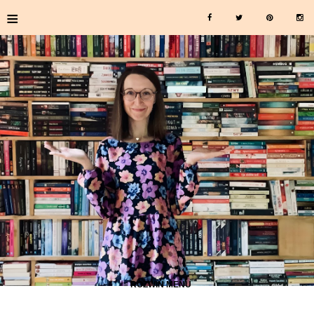
≡
≡ ROZWIŃ MENU