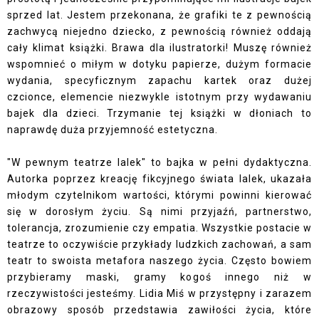
sprzed lat. Jestem przekonana, że grafiki te z pewnością
zachwycą niejedno dziecko, z pewnością również oddają
cały klimat książki. Brawa dla ilustratorki! Muszę również
wspomnieć o miłym w dotyku papierze, dużym formacie
wydania, specyficznym zapachu kartek oraz dużej
czcionce, elemencie niezwykle istotnym przy wydawaniu
bajek dla dzieci. Trzymanie tej książki w dłoniach to
naprawdę duża przyjemność estetyczna.
"W pewnym teatrze lalek" to bajka w pełni dydaktyczna.
Autorka poprzez kreację fikcyjnego świata lalek, ukazała
młodym czytelnikom wartości, którymi powinni kierować
się w dorosłym życiu. Są nimi przyjaźń, partnerstwo,
tolerancja, zrozumienie czy empatia. Wszystkie postacie w
teatrze to oczywiście przykłady ludzkich zachowań, a sam
teatr to swoista metafora naszego życia. Często bowiem
przybieramy maski, gramy kogoś innego niż w
rzeczywistości jesteśmy. Lidia Miś w przystępny i zarazem
obrazowy sposób przedstawia zawiłości życia, które