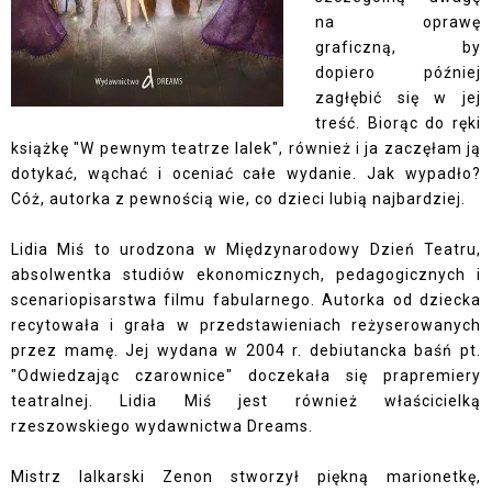
na oprawę
graficzną, by
dopiero później
zagłębić się w jej
treść. Biorąc do ręki
książkę "W pewnym teatrze lalek", również i ja zaczęłam ją
dotykać, wąchać i oceniać całe wydanie. Jak wypadło?
Cóż, autorka z pewnością wie, co dzieci lubią najbardziej.
Lidia Miś to urodzona w Międzynarodowy Dzień Teatru,
absolwentka studiów ekonomicznych, pedagogicznych i
scenariopisarstwa filmu fabularnego. Autorka od dziecka
recytowała i grała w przedstawieniach reżyserowanych
przez mamę. Jej wydana w 2004 r. debiutancka baśń pt.
"Odwiedzając czarownice" doczekała się prapremiery
teatralnej. Lidia Miś jest również właścicielką
rzeszowskiego wydawnictwa Dreams.
Mistrz lalkarski Zenon stworzył piękną marionetkę,