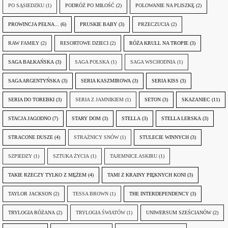
PO SĄSIEDZKU
(1)
PODRÓŻ PO MIŁOŚĆ
(2)
POLOWANIE NA PLISZKĘ
(2)
PROWINCJA PEŁNA...
(6)
PRUSKIE BABY
(3)
PRZECZUCIA
(2)
RAW FAMILY
(2)
RESORTOWE DZIECI
(2)
RÓŻA KRULL NA TROPIE
(3)
SAGA BAŁKAŃSKA
(3)
SAGA POLSKA
(1)
SAGA WSCHODNIA
(1)
SAGA ARGENTYŃSKA
(3)
SERIA KASZMIROWA
(3)
SERIA KISS
(3)
SERIA DO TOREBKI
(3)
SERIA Z JAMNIKIEM
(1)
SETON
(3)
SKAZANIEC
(11)
STACJA JAGODNO
(7)
STARY DOM
(3)
STELLA
(3)
STELLA LERSKA
(3)
STRACONE DUSZE
(4)
STRAŻNICY SNÓW
(1)
STULECIE WINNYCH
(3)
SZPIEDZY
(1)
SZTUKA ŻYCIA
(1)
TAJEMNICE ASKIRU
(1)
TAKIE RZECZY TYLKO Z MĘŻEM
(4)
TAMI Z KRAINY PIĘKNYCH KONI
(3)
TAYLOR JACKSON
(2)
TESSA BROWN
(1)
THE INTERDEPENDENCY
(3)
TRYLOGIA RÓŻANA
(2)
TRYLOGIA ŚWIATÓW
(1)
UNIWERSUM SZEŚCIANÓW
(2)