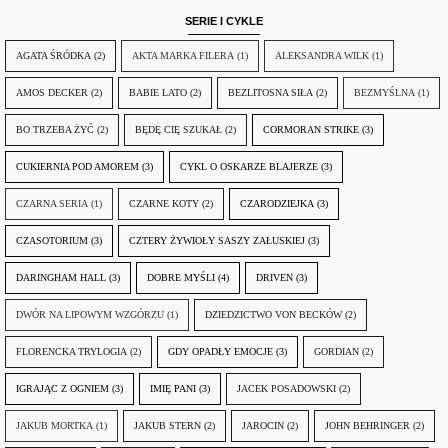
SERIE I CYKLE
AGATA ŚRÓDKA
(2)
AKTA MARKA FILERA
(1)
ALEKSANDRA WILK
(1)
AMOS DECKER
(2)
BABIE LATO
(2)
BEZLITOSNA SIŁA
(2)
BEZMYŚLNA
(1)
BO TRZEBA ŻYĆ
(2)
BĘDĘ CIĘ SZUKAŁ
(2)
CORMORAN STRIKE
(3)
CUKIERNIA POD AMOREM
(3)
CYKL O OSKARZE BLAJERZE
(3)
CZARNA SERIA
(1)
CZARNE KOTY
(2)
CZARODZIEJKA
(3)
CZASOTORIUM
(3)
CZTERY ŻYWIOŁY SASZY ZAŁUSKIEJ
(3)
DARINGHAM HALL
(3)
DOBRE MYŚLI
(4)
DRIVEN
(3)
DWÓR NA LIPOWYM WZGÓRZU
(1)
DZIEDZICTWO VON BECKÓW
(2)
FLORENCKA TRYLOGIA
(2)
GDY OPADŁY EMOCJE
(3)
GORDIAN
(2)
IGRAJĄC Z OGNIEM
(3)
IMIĘ PANI
(3)
JACEK POSADOWSKI
(2)
JAKUB MORTKA
(1)
JAKUB STERN
(2)
JAROCIN
(2)
JOHN BEHRINGER
(2)