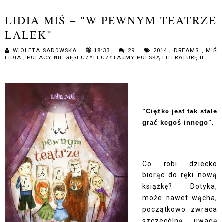
LIDIA MIŚ – "W PEWNYM TEATRZE
LALEK"
WIOLETA SADOWSKA
18:33
29
2014
,
DREAMS
,
MIŚ
LIDIA
,
POLACY NIE GĘSI CZYLI CZYTAJMY POLSKĄ LITERATURĘ II
"
Ciężko jest tak stale
grać kogoś innego".
Co robi dziecko
biorąc do ręki nową
książkę? Dotyka,
może nawet wącha,
początkowo zwraca
szczególną uwagę