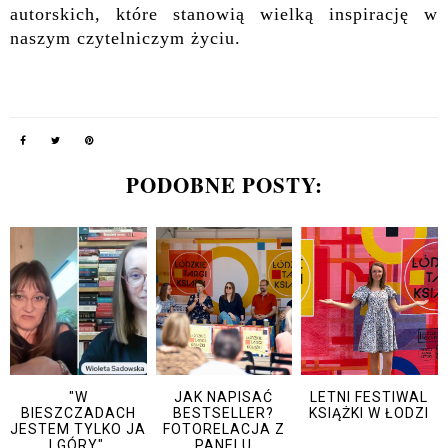
autorskich, które stanowią wielką inspirację w
naszym czytelniczym życiu.
PODOBNE POSTY:
"W
JAK NAPISAĆ
LETNI FESTIWAL
BIESZCZADACH
BESTSELLER?
KSIĄŻKI W ŁODZI
JESTEM TYLKO JA
FOTORELACJA Z
I GÓRY".
PANELU