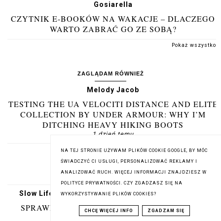
Gosiarella
CZYTNIK E-BOOKÓW NA WAKACJE – DLACZEGO
WARTO ZABRAĆ GO ZE SOBĄ?
Pokaż wszystko
ZAGLĄDAM RÓWNIEŻ
Melody Jacob
TESTING THE UA VELOCITI DISTANCE AND ELITE
COLLECTION BY UNDER ARMOUR: WHY I’M
DITCHING HEAVY HIKING BOOTS
1 dzień temu
NA TEJ STRONIE UŻYWAM PLIKÓW COOKIE GOOGLE, BY MÓC
bookendorfina
ŚWIADCZYĆ CI USŁUGI, PERSONALIZOWAĆ REKLAMY I
ZAPOMNIANY PERGAMIN
ANALIZOWAĆ RUCH. WIĘCEJ INFORMACJI ZNAJDZIESZ W
1 dzień temu
POLITYCE PRYWATNOŚCI. CZY ZGADZASZ SIĘ NA
Slow Life Studio | blog o Slow Life i zdrowym życiu
WYKORZYSTYWANIE PLIKÓW COOKIES?
SPRAWNE CIAŁO I CO SLOW LIFE MA Z TYM
CHCĘ WIĘCEJ INFO
ZGADZAM SIĘ
WSPÓLNEGO