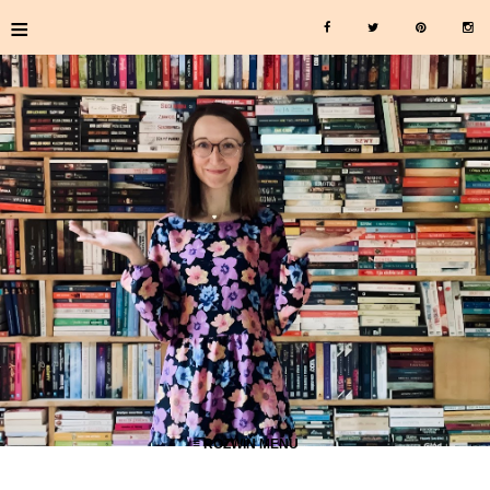
≡
≡ ROZWIŃ MENU