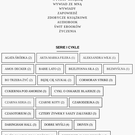
WYWIAD ZE MNĄ
WYWIADY
ZAPOWIEDŹ
ZDOBYCZE KSIĄŻKOWE
AUDIOBOOK
ŚWIT EBOOKÓW
ŻYCZENIA
SERIE I CYKLE
AGATA ŚRÓDKA
(2)
AKTA MARKA FILERA
(1)
ALEKSANDRA WILK
(1)
AMOS DECKER
(2)
BABIE LATO
(2)
BEZLITOSNA SIŁA
(2)
BEZMYŚLNA
(1)
BO TRZEBA ŻYĆ
(2)
BĘDĘ CIĘ SZUKAŁ
(2)
CORMORAN STRIKE
(3)
CUKIERNIA POD AMOREM
(3)
CYKL O OSKARZE BLAJERZE
(3)
CZARNA SERIA
(1)
CZARNE KOTY
(2)
CZARODZIEJKA
(3)
CZASOTORIUM
(3)
CZTERY ŻYWIOŁY SASZY ZAŁUSKIEJ
(3)
DARINGHAM HALL
(3)
DOBRE MYŚLI
(4)
DRIVEN
(3)