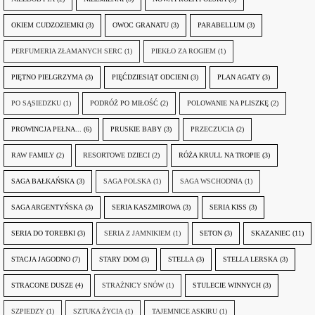
OKIEM CUDZOZIEMKI
(3)
OWOC GRANATU
(3)
PARABELLUM
(3)
PERFUMERIA ZŁAMANYCH SERC
(1)
PIEKŁO ZA ROGIEM
(1)
PIĘTNO PIELGRZYMA
(3)
PIĘĆDZIESIĄT ODCIENI
(3)
PLAN AGATY
(3)
PO SĄSIEDZKU
(1)
PODRÓŻ PO MIŁOŚĆ
(2)
POLOWANIE NA PLISZKĘ
(2)
PROWINCJA PEŁNA...
(6)
PRUSKIE BABY
(3)
PRZECZUCIA
(2)
RAW FAMILY
(2)
RESORTOWE DZIECI
(2)
RÓŻA KRULL NA TROPIE
(3)
SAGA BAŁKAŃSKA
(3)
SAGA POLSKA
(1)
SAGA WSCHODNIA
(1)
SAGA ARGENTYŃSKA
(3)
SERIA KASZMIROWA
(3)
SERIA KISS
(3)
SERIA DO TOREBKI
(3)
SERIA Z JAMNIKIEM
(1)
SETON
(3)
SKAZANIEC
(11)
STACJA JAGODNO
(7)
STARY DOM
(3)
STELLA
(3)
STELLA LERSKA
(3)
STRACONE DUSZE
(4)
STRAŻNICY SNÓW
(1)
STULECIE WINNYCH
(3)
SZPIEDZY
(1)
SZTUKA ŻYCIA
(1)
TAJEMNICE ASKIRU
(1)