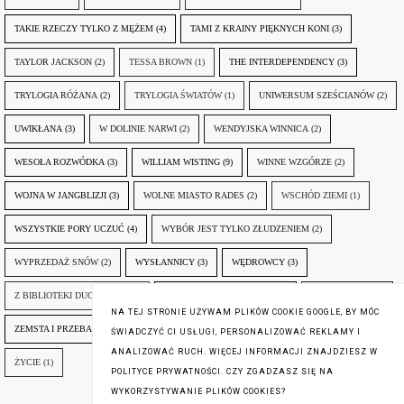
TAKIE RZECZY TYLKO Z MĘŻEM
(4)
TAMI Z KRAINY PIĘKNYCH KONI
(3)
TAYLOR JACKSON
(2)
TESSA BROWN
(1)
THE INTERDEPENDENCY
(3)
TRYLOGIA RÓŻANA
(2)
TRYLOGIA ŚWIATÓW
(1)
UNIWERSUM SZEŚCIANÓW
(2)
UWIKŁANA
(3)
W DOLINIE NARWI
(2)
WENDYJSKA WINNICA
(2)
WESOŁA ROZWÓDKA
(3)
WILLIAM WISTING
(9)
WINNE WZGÓRZE
(2)
WOJNA W JANGBLIZJI
(3)
WOLNE MIASTO RADES
(2)
WSCHÓD ZIEMI
(1)
WSZYSTKIE PORY UCZUĆ
(4)
WYBÓR JEST TYLKO ZŁUDZENIEM
(2)
WYPRZEDAŻ SNÓW
(2)
WYSŁANNICY
(3)
WĘDROWCY
(3)
Z BIBLIOTEKI DUCHA GÓR
(1)
ZANIM NADEJDZIE JUTRO
(3)
ZAPOMNIANY
(2)
NA TEJ STRONIE UŻYWAM PLIKÓW COOKIE GOOGLE, BY MÓC
ZEMSTA I PRZEBACZENIE
(6)
ŚLADY ZBRODNI
(3)
ŻYCIA W ŻYCIU
(3)
ŚWIADCZYĆ CI USŁUGI, PERSONALIZOWAĆ REKLAMY I
ANALIZOWAĆ RUCH. WIĘCEJ INFORMACJI ZNAJDZIESZ W
ŻYCIE
(1)
POLITYCE PRYWATNOŚCI. CZY ZGADZASZ SIĘ NA
WYKORZYSTYWANIE PLIKÓW COOKIES?