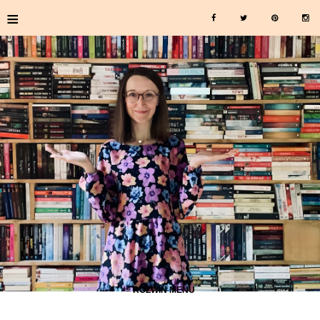
≡
≡ ROZWIŃ MENU