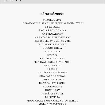
RÓŻNE RÓŻNOŚCI
#PROLOGLIVE
10 NAJWAŻNIEJSZYCH KSIĄŻEK W MOIM ŻYCIU
52 KSIĄŻKI
AKCJA PROMOCYJNA
ANTYKWARIATY
ARANŻACJA BIBLIOTECZKI
BESTSELLERY EMPIKU 2015
BIG BOOK FESTIWAL
BLOGOSTREFA
BOOK TOUR
CYTATY
ENGLISH MATTERS
FESTIWAL KSIĄŻKI W OPOLU
FRAGMENTY
FRASZKI
GADŻETY KSIĄŻKOWE
GRA PARAGRAFOWA
JUBILEUSZ BLOGA
KANAPA LITERACKA
KOLOROWANIE
KONKURSY
KSIĄŻKA ZA 1 ZŁ
LA RIVISTA
MODERACJA SPOTKANIA AUTORSKIEGO
MOJA BIBLIOTECZKA