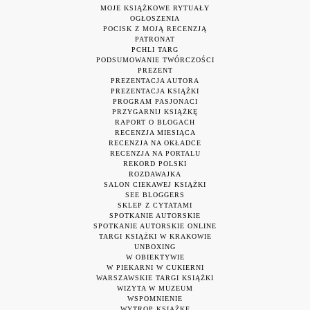
MOJE KSIĄŻKOWE RYTUAŁY
OGŁOSZENIA
POCISK Z MOJĄ RECENZJĄ
PATRONAT
PCHLI TARG
PODSUMOWANIE TWÓRCZOŚCI
PREZENT
PREZENTACJA AUTORA
PREZENTACJA KSIĄŻKI
PROGRAM PASJONACI
PRZYGARNIJ KSIĄŻKĘ
RAPORT O BLOGACH
RECENZJA MIESIĄCA
RECENZJA NA OKŁADCE
RECENZJA NA PORTALU
REKORD POLSKI
ROZDAWAJKA
SALON CIEKAWEJ KSIĄŻKI
SEE BLOGGERS
SKLEP Z CYTATAMI
SPOTKANIE AUTORSKIE
SPOTKANIE AUTORSKIE ONLINE
TARGI KSIĄŻKI W KRAKOWIE
UNBOXING
W OBIEKTYWIE
W PIEKARNI W CUKIERNI
WARSZAWSKIE TARGI KSIĄŻKI
WIZYTA W MUZEUM
WSPOMNIENIE
WYTROP KSIĄŻKĘ