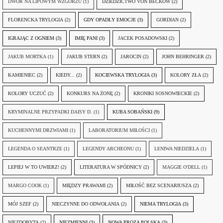
DWÓR NA LIPOWYM WZGÓRZU
(1)
DZIEDZICTWO VON BECKÓW
(2)
FLORENCKA TRYLOGIA
(2)
GDY OPADŁY EMOCJE
(3)
GORDIAN
(2)
IGRAJĄC Z OGNIEM
(3)
IMIĘ PANI
(3)
JACEK POSADOWSKI
(2)
JAKUB MORTKA
(1)
JAKUB STERN
(2)
JAROCIN
(2)
JOHN BEHRINGER
(2)
KAMIENIEC
(2)
KIEDY...
(2)
KOCIEWSKA TRYLOGIA
(3)
KOLORY ZŁA
(2)
KOLORY UCZUĆ
(2)
KONKURS NA ŻONĘ
(2)
KRONIKI SOSNOWIECKIE
(2)
KRYMINALNE PRZYPADKI DAISY D.
(1)
KUBA SOBAŃSKI
(9)
KUCHENNYMI DRZWIAMI
(1)
LABORATORIUM MIŁOŚCI
(1)
LEGENDA O SEANTRZE
(1)
LEGENDY ARCHEONU
(1)
LENIWA NIEDZIELA
(1)
LEPIEJ W TO UWIERZ!
(2)
LITERATURA W SPÓDNICY
(2)
MAGGIE O'DELL
(1)
MARGO COOK
(1)
MIĘDZY PRAWAMI
(2)
MIŁOŚĆ BEZ SCENARIUSZA
(2)
MÓJ SZEF
(2)
NIECZYNNE DO ODWOŁANIA
(2)
NIEMA TRYLOGIA
(3)
NIEZDOBYTA
(2)
NIEZMIENNI
(3)
NOWA PROZA POLSKA
(3)