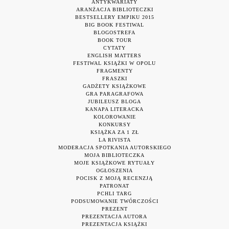
ANTYKWARIATY
ARANŻACJA BIBLIOTECZKI
BESTSELLERY EMPIKU 2015
BIG BOOK FESTIWAL
BLOGOSTREFA
BOOK TOUR
CYTATY
ENGLISH MATTERS
FESTIWAL KSIĄŻKI W OPOLU
FRAGMENTY
FRASZKI
GADŻETY KSIĄŻKOWE
GRA PARAGRAFOWA
JUBILEUSZ BLOGA
KANAPA LITERACKA
KOLOROWANIE
KONKURSY
KSIĄŻKA ZA 1 ZŁ
LA RIVISTA
MODERACJA SPOTKANIA AUTORSKIEGO
MOJA BIBLIOTECZKA
MOJE KSIĄŻKOWE RYTUAŁY
OGŁOSZENIA
POCISK Z MOJĄ RECENZJĄ
PATRONAT
PCHLI TARG
PODSUMOWANIE TWÓRCZOŚCI
PREZENT
PREZENTACJA AUTORA
PREZENTACJA KSIĄŻKI