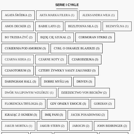
SERIE I CYKLE
AGATA ŚRÓDKA
(2)
AKTA MARKA FILERA
(1)
ALEKSANDRA WILK
(1)
AMOS DECKER
(2)
BABIE LATO
(2)
BEZLITOSNA SIŁA
(2)
BEZMYŚLNA
(1)
BO TRZEBA ŻYĆ
(2)
BĘDĘ CIĘ SZUKAŁ
(2)
CORMORAN STRIKE
(3)
CUKIERNIA POD AMOREM
(3)
CYKL O OSKARZE BLAJERZE
(3)
CZARNA SERIA
(1)
CZARNE KOTY
(2)
CZARODZIEJKA
(3)
CZASOTORIUM
(3)
CZTERY ŻYWIOŁY SASZY ZAŁUSKIEJ
(3)
DARINGHAM HALL
(3)
DOBRE MYŚLI
(4)
DRIVEN
(3)
DWÓR NA LIPOWYM WZGÓRZU
(1)
DZIEDZICTWO VON BECKÓW
(2)
FLORENCKA TRYLOGIA
(2)
GDY OPADŁY EMOCJE
(3)
GORDIAN
(2)
IGRAJĄC Z OGNIEM
(3)
IMIĘ PANI
(3)
JACEK POSADOWSKI
(2)
JAKUB MORTKA
(1)
JAKUB STERN
(2)
JAROCIN
(2)
JOHN BEHRINGER
(2)