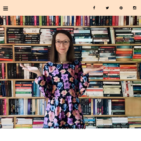
≡
≡ ROZWIŃ MENU