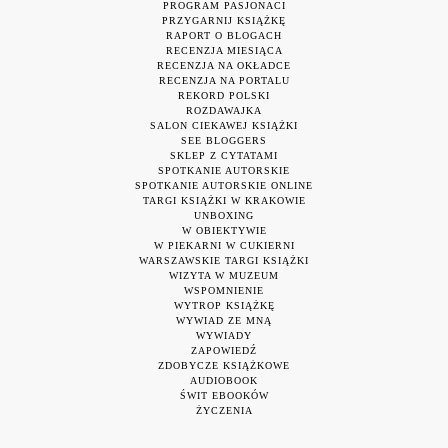
PROGRAM PASJONACI
PRZYGARNIJ KSIĄŻKĘ
RAPORT O BLOGACH
RECENZJA MIESIĄCA
RECENZJA NA OKŁADCE
RECENZJA NA PORTALU
REKORD POLSKI
ROZDAWAJKA
SALON CIEKAWEJ KSIĄŻKI
SEE BLOGGERS
SKLEP Z CYTATAMI
SPOTKANIE AUTORSKIE
SPOTKANIE AUTORSKIE ONLINE
TARGI KSIĄŻKI W KRAKOWIE
UNBOXING
W OBIEKTYWIE
W PIEKARNI W CUKIERNI
WARSZAWSKIE TARGI KSIĄŻKI
WIZYTA W MUZEUM
WSPOMNIENIE
WYTROP KSIĄŻKĘ
WYWIAD ZE MNĄ
WYWIADY
ZAPOWIEDŹ
ZDOBYCZE KSIĄŻKOWE
AUDIOBOOK
ŚWIT EBOOKÓW
ŻYCZENIA