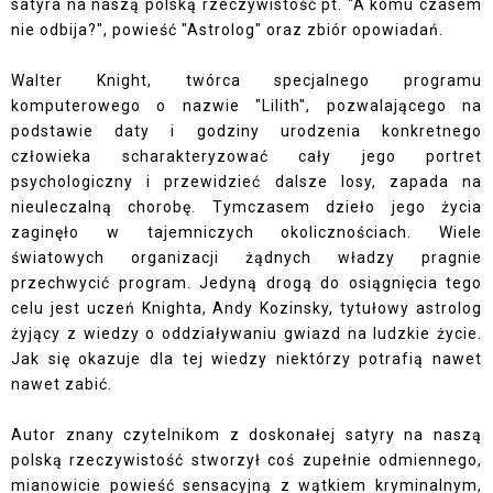
satyra na naszą polską rzeczywistość pt.
"A komu czasem
nie odbija?"
, powieść "Astrolog" oraz zbiór opowiadań.
Walter Knight, twórca specjalnego programu
komputerowego o nazwie "Lilith", pozwalającego na
podstawie daty i godziny urodzenia konkretnego
człowieka scharakteryzować cały jego portret
psychologiczny i przewidzieć dalsze losy, zapada na
nieuleczalną chorobę. Tymczasem dzieło jego życia
zaginęło w tajemniczych okolicznościach. Wiele
światowych organizacji żądnych władzy pragnie
przechwycić program. Jedyną drogą do osiągnięcia tego
celu jest uczeń Knighta, Andy Kozinsky, tytułowy astrolog
żyjący z wiedzy o oddziaływaniu gwiazd na ludzkie życie.
Jak się okazuje dla tej wiedzy niektórzy potrafią nawet
nawet zabić.
Autor znany czytelnikom z doskonałej satyry na naszą
polską rzeczywistość stworzył coś zupełnie odmiennego,
mianowicie powieść sensacyjną z wątkiem kryminalnym,