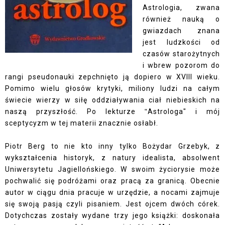
Astrologia, zwana
również nauką o
gwiazdach znana
jest ludzkości od
czasów starożytnych
i wbrew pozorom do
rangi pseudonauki zepchnięto ją dopiero w XVIII wieku.
Pomimo wielu głosów krytyki, miliony ludzi na całym
świecie wierzy w siłę oddziaływania ciał niebieskich na
naszą przyszłość. Po lekturze
Astrologa" i mój
"
sceptycyzm w tej materii znacznie osłabł.
Piotr Berg to nie kto inny tylko Bożydar Grzebyk, z
wykształcenia historyk, z natury idealista, absolwent
Uniwersytetu Jagiellońskiego. W swoim życiorysie może
pochwalić się podróżami oraz pracą za granicą. Obecnie
autor w ciągu dnia pracuje w urzędzie, a nocami zajmuje
się swoją pasją czyli pisaniem. Jest ojcem dwóch córek.
Dotychczas zostały wydane trzy jego książki: doskonała