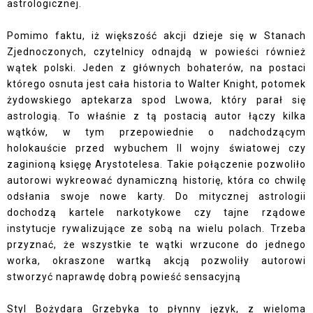
astrologicznej.
Pomimo faktu, iż większość akcji dzieje się w Stanach
Zjednoczonych, czytelnicy odnajdą w powieści również
wątek polski. Jeden z głównych bohaterów, na postaci
którego osnuta jest cała historia to Walter Knight, potomek
żydowskiego aptekarza spod Lwowa, który parał się
astrologią. To właśnie z tą postacią autor łączy kilka
wątków, w tym przepowiednie o nadchodzącym
holokauście przed wybuchem II wojny światowej czy
zaginioną księgę Arystotelesa. Takie połączenie pozwoliło
autorowi wykreować dynamiczną historię, która co chwilę
odsłania swoje nowe karty. Do mitycznej astrologii
dochodzą kartele narkotykowe czy tajne rządowe
instytucje rywalizujące ze sobą na wielu polach. Trzeba
przyznać, że wszystkie te wątki wrzucone do jednego
worka, okraszone wartką akcją pozwoliły autorowi
stworzyć naprawdę dobrą powieść sensacyjną
Styl Bożydara Grzebyka to płynny język, z wieloma