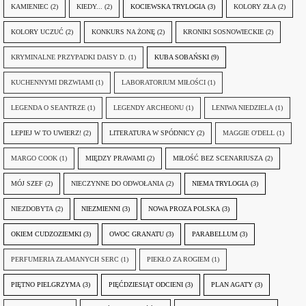
KAMIENIEC
(2)
KIEDY...
(2)
KOCIEWSKA TRYLOGIA
(3)
KOLORY ZŁA
(2)
KOLORY UCZUĆ
(2)
KONKURS NA ŻONĘ
(2)
KRONIKI SOSNOWIECKIE
(2)
KRYMINALNE PRZYPADKI DAISY D.
(1)
KUBA SOBAŃSKI
(9)
KUCHENNYMI DRZWIAMI
(1)
LABORATORIUM MIŁOŚCI
(1)
LEGENDA O SEANTRZE
(1)
LEGENDY ARCHEONU
(1)
LENIWA NIEDZIELA
(1)
LEPIEJ W TO UWIERZ!
(2)
LITERATURA W SPÓDNICY
(2)
MAGGIE O'DELL
(1)
MARGO COOK
(1)
MIĘDZY PRAWAMI
(2)
MIŁOŚĆ BEZ SCENARIUSZA
(2)
MÓJ SZEF
(2)
NIECZYNNE DO ODWOŁANIA
(2)
NIEMA TRYLOGIA
(3)
NIEZDOBYTA
(2)
NIEZMIENNI
(3)
NOWA PROZA POLSKA
(3)
OKIEM CUDZOZIEMKI
(3)
OWOC GRANATU
(3)
PARABELLUM
(3)
PERFUMERIA ZŁAMANYCH SERC
(1)
PIEKŁO ZA ROGIEM
(1)
PIĘTNO PIELGRZYMA
(3)
PIĘĆDZIESIĄT ODCIENI
(3)
PLAN AGATY
(3)