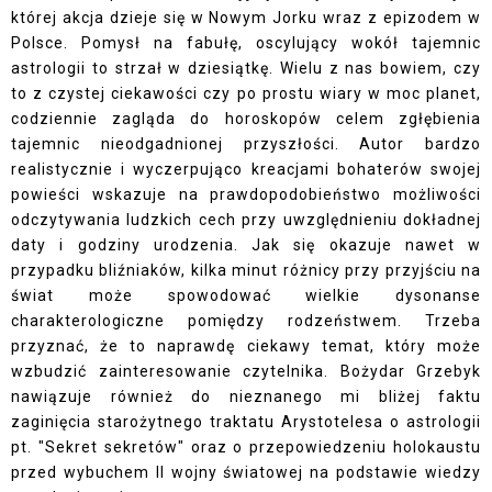
której akcja dzieje się w Nowym Jorku wraz z epizodem w
Polsce. Pomysł na fabułę, oscylujący wokół tajemnic
astrologii to strzał w dziesiątkę. Wielu z nas bowiem, czy
to z czystej ciekawości czy po prostu wiary w moc planet,
codziennie zagląda do horoskopów celem zgłębienia
tajemnic nieodgadnionej przyszłości. Autor bardzo
realistycznie i wyczerpująco kreacjami bohaterów swojej
powieści wskazuje na prawdopodobieństwo możliwości
odczytywania ludzkich cech przy uwzględnieniu dokładnej
daty i godziny urodzenia. Jak się okazuje nawet w
przypadku bliźniaków, kilka minut różnicy przy przyjściu na
świat może spowodować wielkie dysonanse
charakterologiczne pomiędzy rodzeństwem. Trzeba
przyznać, że to naprawdę ciekawy temat, który może
wzbudzić zainteresowanie czytelnika. Bożydar Grzebyk
nawiązuje również do nieznanego mi bliżej faktu
zaginięcia starożytnego traktatu Arystotelesa o astrologii
pt. "Sekret sekretów" oraz o przepowiedzeniu holokaustu
przed wybuchem II wojny światowej na podstawie wiedzy