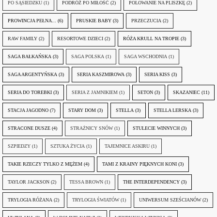
PO SĄSIEDZKU
(1)
PODRÓŻ PO MIŁOŚĆ
(2)
POLOWANIE NA PLISZKĘ
(2)
PROWINCJA PEŁNA...
(6)
PRUSKIE BABY
(3)
PRZECZUCIA
(2)
RAW FAMILY
(2)
RESORTOWE DZIECI
(2)
RÓŻA KRULL NA TROPIE
(3)
SAGA BAŁKAŃSKA
(3)
SAGA POLSKA
(1)
SAGA WSCHODNIA
(1)
SAGA ARGENTYŃSKA
(3)
SERIA KASZMIROWA
(3)
SERIA KISS
(3)
SERIA DO TOREBKI
(3)
SERIA Z JAMNIKIEM
(1)
SETON
(3)
SKAZANIEC
(11)
STACJA JAGODNO
(7)
STARY DOM
(3)
STELLA
(3)
STELLA LERSKA
(3)
STRACONE DUSZE
(4)
STRAŻNICY SNÓW
(1)
STULECIE WINNYCH
(3)
SZPIEDZY
(1)
SZTUKA ŻYCIA
(1)
TAJEMNICE ASKIRU
(1)
TAKIE RZECZY TYLKO Z MĘŻEM
(4)
TAMI Z KRAINY PIĘKNYCH KONI
(3)
TAYLOR JACKSON
(2)
TESSA BROWN
(1)
THE INTERDEPENDENCY
(3)
TRYLOGIA RÓŻANA
(2)
TRYLOGIA ŚWIATÓW
(1)
UNIWERSUM SZEŚCIANÓW
(2)