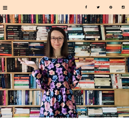
≡
≡ ROZWIŃ MENU