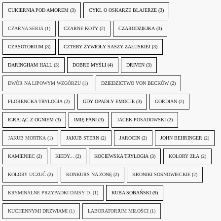
CUKIERNIA POD AMOREM
(3)
CYKL O OSKARZE BLAJERZE
(3)
CZARNA SERIA
(1)
CZARNE KOTY
(2)
CZARODZIEJKA
(3)
CZASOTORIUM
(3)
CZTERY ŻYWIOŁY SASZY ZAŁUSKIEJ
(3)
DARINGHAM HALL
(3)
DOBRE MYŚLI
(4)
DRIVEN
(3)
DWÓR NA LIPOWYM WZGÓRZU
(1)
DZIEDZICTWO VON BECKÓW
(2)
FLORENCKA TRYLOGIA
(2)
GDY OPADŁY EMOCJE
(3)
GORDIAN
(2)
IGRAJĄC Z OGNIEM
(3)
IMIĘ PANI
(3)
JACEK POSADOWSKI
(2)
JAKUB MORTKA
(1)
JAKUB STERN
(2)
JAROCIN
(2)
JOHN BEHRINGER
(2)
KAMIENIEC
(2)
KIEDY...
(2)
KOCIEWSKA TRYLOGIA
(3)
KOLORY ZŁA
(2)
KOLORY UCZUĆ
(2)
KONKURS NA ŻONĘ
(2)
KRONIKI SOSNOWIECKIE
(2)
KRYMINALNE PRZYPADKI DAISY D.
(1)
KUBA SOBAŃSKI
(9)
KUCHENNYMI DRZWIAMI
(1)
LABORATORIUM MIŁOŚCI
(1)