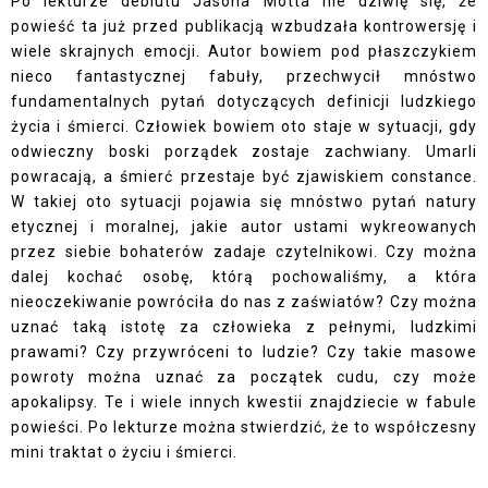
Po lekturze debiutu Jasona Motta nie dziwię się, że
powieść ta już przed publikacją wzbudzała kontrowersję i
wiele skrajnych emocji. Autor bowiem pod płaszczykiem
nieco fantastycznej fabuły, przechwycił mnóstwo
fundamentalnych pytań dotyczących definicji ludzkiego
życia i śmierci. Człowiek bowiem oto staje w sytuacji, gdy
odwieczny boski porządek zostaje zachwiany. Umarli
powracają, a śmierć przestaje być zjawiskiem constance.
W takiej oto sytuacji pojawia się mnóstwo pytań natury
etycznej i moralnej, jakie autor ustami wykreowanych
przez siebie bohaterów zadaje czytelnikowi. Czy można
dalej kochać osobę, którą pochowaliśmy, a która
nieoczekiwanie powróciła do nas z zaświatów? Czy można
uznać taką istotę za człowieka z pełnymi, ludzkimi
prawami? Czy przywróceni to ludzie? Czy takie masowe
powroty można uznać za początek cudu, czy może
apokalipsy. Te i wiele innych kwestii znajdziecie w fabule
powieści. Po lekturze można stwierdzić, że to współczesny
mini traktat o życiu i śmierci.