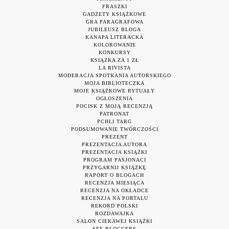
FRASZKI
GADŻETY KSIĄŻKOWE
GRA PARAGRAFOWA
JUBILEUSZ BLOGA
KANAPA LITERACKA
KOLOROWANIE
KONKURSY
KSIĄŻKA ZA 1 ZŁ
LA RIVISTA
MODERACJA SPOTKANIA AUTORSKIEGO
MOJA BIBLIOTECZKA
MOJE KSIĄŻKOWE RYTUAŁY
OGŁOSZENIA
POCISK Z MOJĄ RECENZJĄ
PATRONAT
PCHLI TARG
PODSUMOWANIE TWÓRCZOŚCI
PREZENT
PREZENTACJA AUTORA
PREZENTACJA KSIĄŻKI
PROGRAM PASJONACI
PRZYGARNIJ KSIĄŻKĘ
RAPORT O BLOGACH
RECENZJA MIESIĄCA
RECENZJA NA OKŁADCE
RECENZJA NA PORTALU
REKORD POLSKI
ROZDAWAJKA
SALON CIEKAWEJ KSIĄŻKI
SEE BLOGGERS