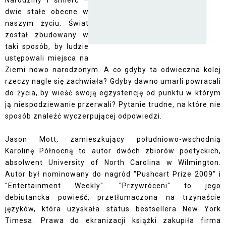
Narodziny i śmierć –
dwie stałe obecne w
naszym życiu. Świat
został zbudowany w
taki sposób, by ludzie
ustępowali miejsca na
Ziemi nowo narodzonym. A co gdyby ta odwieczna kolej
rzeczy nagle się zachwiała? Gdyby dawno umarli powracali
do życia, by wieść swoją egzystencję od punktu w którym
ją niespodziewanie przerwali? Pytanie trudne, na które nie
sposób znaleźć wyczerpującej odpowiedzi.
Jason Mott, zamieszkujący południowo-wschodnią
Karolinę Północną to autor dwóch zbiorów poetyckich,
absolwent University of North Carolina w Wilmington.
Autor był nominowany do nagród "Pushcart Prize 2009" i
"Entertainment Weekly". "Przywróceni" to jego
debiutancka powieść, przetłumaczona na trzynaście
języków, która uzyskała status bestsellera New York
Timesa. Prawa do ekranizacji książki zakupiła firma