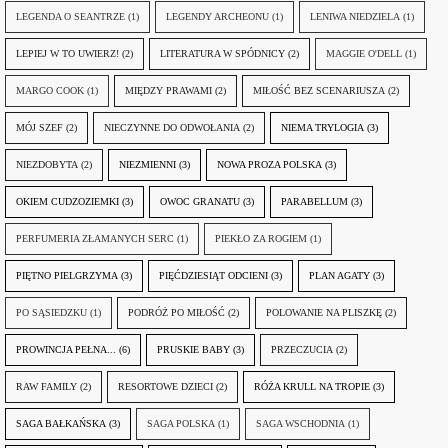
LEGENDA O SEANTRZE
(1)
LEGENDY ARCHEONU
(1)
LENIWA NIEDZIELA
(1)
LEPIEJ W TO UWIERZ!
(2)
LITERATURA W SPÓDNICY
(2)
MAGGIE O'DELL
(1)
MARGO COOK
(1)
MIĘDZY PRAWAMI
(2)
MIŁOŚĆ BEZ SCENARIUSZA
(2)
MÓJ SZEF
(2)
NIECZYNNE DO ODWOŁANIA
(2)
NIEMA TRYLOGIA
(3)
NIEZDOBYTA
(2)
NIEZMIENNI
(3)
NOWA PROZA POLSKA
(3)
OKIEM CUDZOZIEMKI
(3)
OWOC GRANATU
(3)
PARABELLUM
(3)
PERFUMERIA ZŁAMANYCH SERC
(1)
PIEKŁO ZA ROGIEM
(1)
PIĘTNO PIELGRZYMA
(3)
PIĘĆDZIESIĄT ODCIENI
(3)
PLAN AGATY
(3)
PO SĄSIEDZKU
(1)
PODRÓŻ PO MIŁOŚĆ
(2)
POLOWANIE NA PLISZKĘ
(2)
PROWINCJA PEŁNA...
(6)
PRUSKIE BABY
(3)
PRZECZUCIA
(2)
RAW FAMILY
(2)
RESORTOWE DZIECI
(2)
RÓŻA KRULL NA TROPIE
(3)
SAGA BAŁKAŃSKA
(3)
SAGA POLSKA
(1)
SAGA WSCHODNIA
(1)