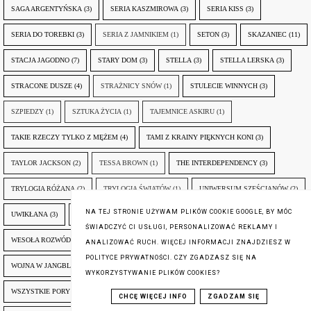
SAGA ARGENTYŃSKA
(3)
SERIA KASZMIROWA
(3)
SERIA KISS
(3)
SERIA DO TOREBKI
(3)
SERIA Z JAMNIKIEM
(1)
SETON
(3)
SKAZANIEC
(11)
STACJA JAGODNO
(7)
STARY DOM
(3)
STELLA
(3)
STELLA LERSKA
(3)
STRACONE DUSZE
(4)
STRAŻNICY SNÓW
(1)
STULECIE WINNYCH
(3)
SZPIEDZY
(1)
SZTUKA ŻYCIA
(1)
TAJEMNICE ASKIRU
(1)
TAKIE RZECZY TYLKO Z MĘŻEM
(4)
TAMI Z KRAINY PIĘKNYCH KONI
(3)
TAYLOR JACKSON
(2)
TESSA BROWN
(1)
THE INTERDEPENDENCY
(3)
TRYLOGIA RÓŻANA
(2)
TRYLOGIA ŚWIATÓW
(1)
UNIWERSUM SZEŚCIANÓW
(2)
NA TEJ STRONIE UŻYWAM PLIKÓW COOKIE GOOGLE, BY MÓC
UWIKŁANA
(3)
W DOLINIE NARWI
(2)
WENDYJSKA WINNICA
(2)
ŚWIADCZYĆ CI USŁUGI, PERSONALIZOWAĆ REKLAMY I
WESOŁA ROZWÓDKA
(3)
WILLIAM WISTING
(9)
WINNE WZGÓRZE
(2)
ANALIZOWAĆ RUCH. WIĘCEJ INFORMACJI ZNAJDZIESZ W
POLITYCE PRYWATNOŚCI. CZY ZGADZASZ SIĘ NA
WOJNA W JANGBLIZJI
(3)
WOLNE MIASTO RADES
(2)
WSCHÓD ZIEMI
(1)
WYKORZYSTYWANIE PLIKÓW COOKIES?
WSZYSTKIE PORY UCZUĆ
(4)
WYBÓR JEST TYLKO ZŁUDZENIEM
(2)
CHCĘ WIĘCEJ INFO
ZGADZAM SIĘ