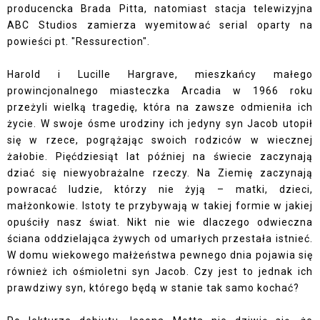
producencka Brada Pitta, natomiast stacja telewizyjna
ABC Studios zamierza wyemitować serial oparty na
powieści pt. "Ressurection".
Harold i Lucille Hargrave, mieszkańcy małego
prowincjonalnego miasteczka Arcadia w 1966 roku
przeżyli wielką tragedię, która na zawsze odmieniła ich
życie. W swoje ósme urodziny ich jedyny syn Jacob utopił
się w rzece, pogrążając swoich rodziców w wiecznej
żałobie. Pięćdziesiąt lat później na świecie zaczynają
dziać się niewyobrażalne rzeczy. Na Ziemię zaczynają
powracać ludzie, którzy nie żyją – matki, dzieci,
małżonkowie. Istoty te przybywają w takiej formie w jakiej
opuściły nasz świat. Nikt nie wie dlaczego odwieczna
ściana oddzielająca żywych od umarłych przestała istnieć.
W domu wiekowego małżeństwa pewnego dnia pojawia się
również ich ośmioletni syn Jacob. Czy jest to jednak ich
prawdziwy syn, którego będą w stanie tak samo kochać?