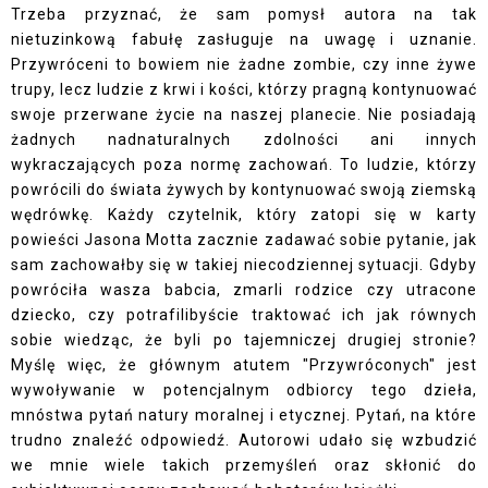
Trzeba przyznać, że sam pomysł autora na tak
nietuzinkową fabułę zasługuje na uwagę i uznanie.
Przywróceni to bowiem nie żadne zombie, czy inne żywe
trupy, lecz ludzie z krwi i kości, którzy pragną kontynuować
swoje przerwane życie na naszej planecie. Nie posiadają
żadnych nadnaturalnych zdolności ani innych
wykraczających poza normę zachowań. To ludzie, którzy
powrócili do świata żywych by kontynuować swoją ziemską
wędrówkę. Każdy czytelnik, który zatopi się w karty
powieści Jasona Motta zacznie zadawać sobie pytanie, jak
sam zachowałby się w takiej niecodziennej sytuacji. Gdyby
powróciła wasza babcia, zmarli rodzice czy utracone
dziecko, czy potrafilibyście traktować ich jak równych
sobie wiedząc, że byli po tajemniczej drugiej stronie?
Myślę więc, że głównym atutem "Przywróconych" jest
wywoływanie w potencjalnym odbiorcy tego dzieła,
mnóstwa pytań natury moralnej i etycznej. Pytań, na które
trudno znaleźć odpowiedź. Autorowi udało się wzbudzić
we mnie wiele takich przemyśleń oraz skłonić do