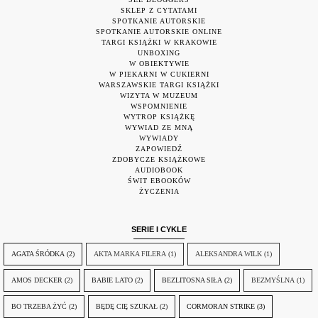
SKLEP Z CYTATAMI
SPOTKANIE AUTORSKIE
SPOTKANIE AUTORSKIE ONLINE
TARGI KSIĄŻKI W KRAKOWIE
UNBOXING
W OBIEKTYWIE
W PIEKARNI W CUKIERNI
WARSZAWSKIE TARGI KSIĄŻKI
WIZYTA W MUZEUM
WSPOMNIENIE
WYTROP KSIĄŻKĘ
WYWIAD ZE MNĄ
WYWIADY
ZAPOWIEDŹ
ZDOBYCZE KSIĄŻKOWE
AUDIOBOOK
ŚWIT EBOOKÓW
ŻYCZENIA
SERIE I CYKLE
AGATA ŚRÓDKA
(2)
AKTA MARKA FILERA
(1)
ALEKSANDRA WILK
(1)
AMOS DECKER
(2)
BABIE LATO
(2)
BEZLITOSNA SIŁA
(2)
BEZMYŚLNA
(1)
BO TRZEBA ŻYĆ
(2)
BĘDĘ CIĘ SZUKAŁ
(2)
CORMORAN STRIKE
(3)