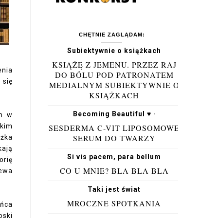
CHĘTNIE ZAGLĄDAM:
Subiektywnie o książkach
KSIĄŻĘ Z JEMENU. PRZEZ RAJ
enia
DO BÓLU POD PATRONATEM
 się
MEDIALNYM SUBIEKTYWNIE O
KSIĄŻKACH
Becoming Beautiful ♥ ·
em w
lkim
SESDERMA C-VIT LIPOSOMOWE
SERUM DO TWARZY
ążka
kają
Si vis pacem, para bellum
orię
CO U MNIE? BLA BLA BLA
iewa
Taki jest świat
MROCZNE SPOTKANIA
ońca
oski