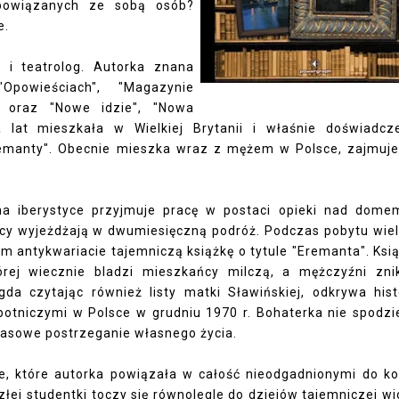
 powiązanych ze sobą osób?
e.
 i teatrolog. Autorka znana
powieściach", "Magazynie
" oraz "Nowe idzie", "Nowa
ka lat mieszkała w Wielkiej Brytanii i właśnie doświadcz
Eremanty". Obecnie mieszka wraz z mężem w Polsce, zajmuje
 na iberystyce przyjmuje pracę w postaci opieki nad dom
cy wyjeżdżają w dwumiesięczną podróż. Podczas pobytu wie
 antykwariacie tajemniczą książkę o tytule "Eremanta". Ksi
tórej wiecznie bladzi mieszkańcy milczą, a mężczyźni zni
da czytając również listy matki Sławińskiej, odkrywa hist
otniczymi w Polsce w grudniu 1970 r. Bohaterka nie spodz
czasowe postrzeganie własnego życia.
ie, które autorka powiązała w całość nieodgadnionymi do k
łej studentki toczy się równolegle do dziejów tajemniczej wi