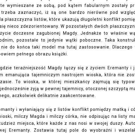
ki te wymieszane ze sobą, pod kątem fabularnym zostały p
 trzeba zaznaczyć, iż są one bardzo nierówne pod wzgl
da płaszczyzna listów, które ukazują długoletni konflikt pomi
e się nieco zdezorientowany. W pozostałych dwóch płaszczyz
i życie doczesne zagubionej Magdy. Jednakże to właśnie w
odnim, pozostałe to jedynie wątki poboczne. Taka konstru
nie do końca taki model ma tutaj zastosowanie. Dlaczego 
bowiem pełnego obrazu książki.
gdzie teraźniejszość Magdy łączy się z życiem Eremanty i j
m emanująca tajemniczym nastrojem wioska, która nie zos
zasie. To wioska, w której mieszkańcy zajmują się typo
 jednocześnie żyją w pewnej tajemnicy, otoczonej szczyptą ma
nego, aczkolwiek delikatnie zaakcentowane.
anty i wyłaniający się z listów konflikt pomiędzy matką i c
ski, milczy Magda i milczy córka, nie odpisując na listy ma
dzież miejsca, które każde z nas nosi w swojej duszy. Aut
wej Eremanty. Zostawia tutaj pole do wyobraźni i wszela