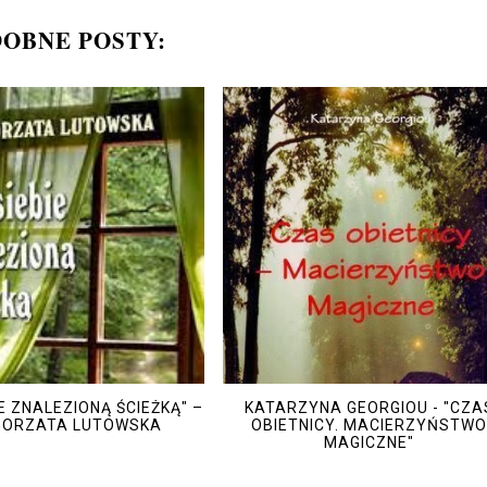
OBNE POSTY:
IE ZNALEZIONĄ ŚCIEŻKĄ" –
KATARZYNA GEORGIOU - "CZA
ORZATA LUTOWSKA
OBIETNICY. MACIERZYŃSTW
MAGICZNE"