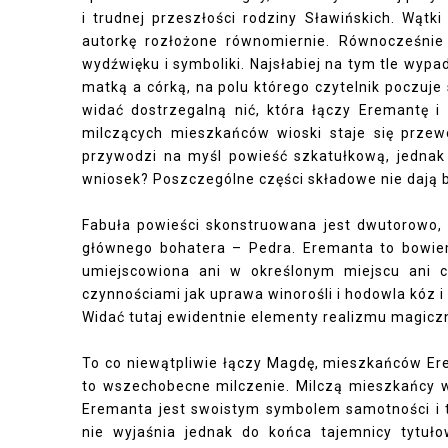
i trudnej przeszłości rodziny Sławińskich. Wąt
autorkę rozłożone równomiernie. Równocześnie
wydźwięku i symboliki. Najsłabiej na tym tle wypa
matką a córką, na polu którego czytelnik poczuj
widać dostrzegalną nić, która łączy Eremantę 
milczących mieszkańców wioski staje się przew
przywodzi na myśl powieść szkatułkową, jednak 
wniosek? Poszczególne części składowe nie dają 
Fabuła powieści skonstruowana jest dwutorowo, 
głównego bohatera – Pedra. Eremanta to bowie
umiejscowiona ani w określonym miejscu ani c
czynnościami jak uprawa winorośli i hodowla kóz i
Widać tutaj ewidentnie elementy realizmu magicz
To co niewątpliwie łączy Magdę, mieszkańców Erem
to wszechobecne milczenie. Milczą mieszkańcy wio
Eremanta jest swoistym symbolem samotności i tu
nie wyjaśnia jednak do końca tajemnicy tytuło