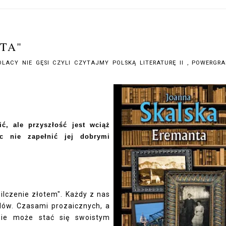
TA"
OLACY NIE GĘSI CZYLI CZYTAJMY POLSKĄ LITERATURĘ II
,
POWERGR
ć, ale przyszłość jest wciąż
c nie zapełnić jej dobrymi
milczenie złotem". Każdy z nas
dów. Czasami prozaicznych, a
nie może stać się swoistym