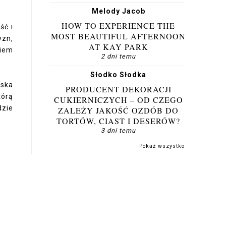
Melody Jacob
HOW TO EXPERIENCE THE
ść i
MOST BEAUTIFUL AFTERNOON
yzn,
AT KAY PARK
wiem
2 dni temu
Słodko Słodka
oska
PRODUCENT DEKORACJI
tórą
CUKIERNICZYCH – OD CZEGO
dzie
ZALEŻY JAKOŚĆ OZDÓB DO
TORTÓW, CIAST I DESERÓW?
3 dni temu
Pokaż wszystko