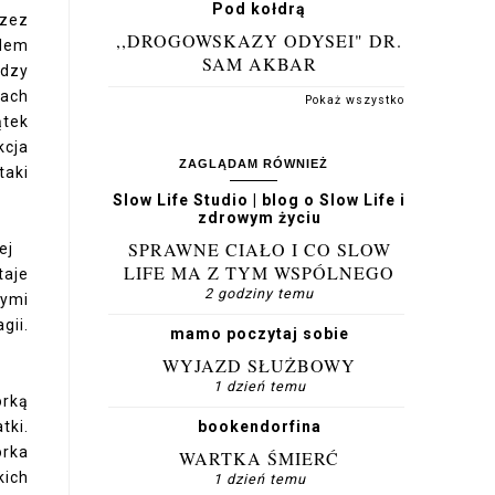
Pod kołdrą
rzez
,,DROGOWSKAZY ODYSEI" DR.
ędem
SAM AKBAR
ędzy
nach
Pokaż wszystko
ątek
kcja
ZAGLĄDAM RÓWNIEŻ
taki
Slow Life Studio | blog o Slow Life i
zdrowym życiu
SPRAWNE CIAŁO I CO SLOW
ej
LIFE MA Z TYM WSPÓLNEGO
taje
2 godziny temu
wymi
gii.
mamo poczytaj sobie
WYJAZD SŁUŻBOWY
1 dzień temu
órką
tki.
bookendorfina
orka
WARTKA ŚMIERĆ
kich
1 dzień temu