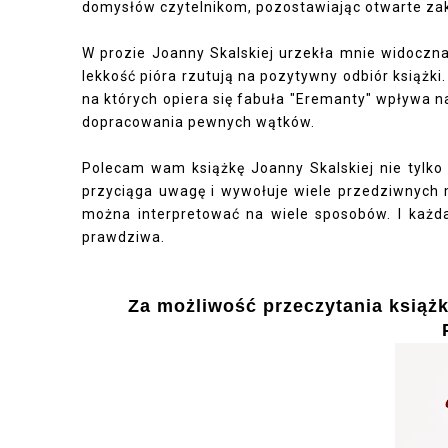
domysłów czytelnikom, pozostawiając otwarte zak
W prozie Joanny Skalskiej urzekła mnie widoczna
lekkość pióra rzutują na pozytywny odbiór książ
na których opiera się fabuła "Eremanty" wpływa n
dopracowania pewnych wątków.
Polecam wam książkę Joanny Skalskiej nie tylko
przyciąga uwagę i wywołuje wiele przedziwnych m
można interpretować na wiele sposobów. I każda
prawdziwa.
Za możliwość przeczytania książk