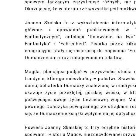
spoiwem łączącym egzystencje różnych, nie
Okazuje się, że w literaturze wszystko jest możliw
Joanna Skalska to z wykształcenia informatyk
głównie z opowiadań publikowanych w "O
Fantastycznym", antologii "Polowanie na lwa
Fantastyka" i "Fahrenheit". Pisarka przez kil
emigracyjne stały się inspiracją do napisania "
tłumaczeniami oraz redagowaniem tekstów.
Magda, planująca podjąć w przyszłości studia
Londynie, którego mieszkańcy – państwo Sławińs
domu, bohaterka tłumaczy znalezioną w madryckim
ukazuje życie przeklętej, górskiej wioski, w k
poświęcając swoje życie bezcelowej wojnie. Mag
pewnego Duńczyka powiązanego ze strajkami rob
się, że tłumaczenie książki wpłynie na jej dotych
Powieść Joanny Skalskiej to trzy odrębne histor
spoiwami. Historia Magdy, niezdecydowanej przysz