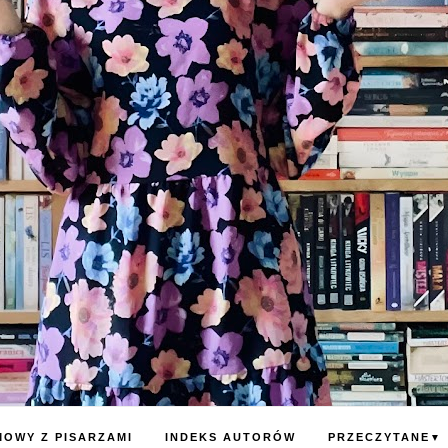
OWY Z PISARZAMI
INDEKS AUTORÓW
PRZECZYTANE
▼