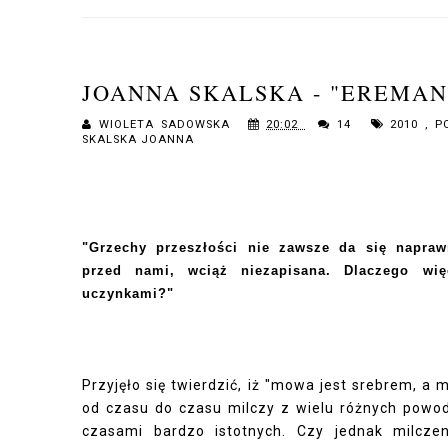
JOANNA SKALSKA - "EREMAN
WIOLETA SADOWSKA
20:02
14
2010
,
P
SKALSKA JOANNA
"Grzechy przeszłości nie zawsze da się naprawi
przed nami, wciąż niezapisana. Dlaczego wię
uczynkami?"
Przyjęło się twierdzić, iż "mowa jest srebrem, a 
od czasu do czasu milczy z wielu różnych powo
czasami bardzo istotnych. Czy jednak milcze