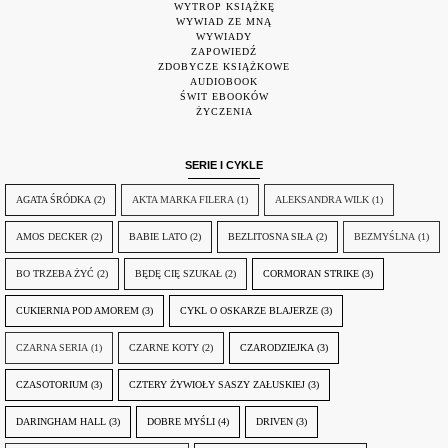
WYTROP KSIĄŻKĘ
WYWIAD ZE MNĄ
WYWIADY
ZAPOWIEDŹ
ZDOBYCZE KSIĄŻKOWE
AUDIOBOOK
ŚWIT EBOOKÓW
ŻYCZENIA
SERIE I CYKLE
AGATA ŚRÓDKA
(2)
AKTA MARKA FILERA
(1)
ALEKSANDRA WILK
(1)
AMOS DECKER
(2)
BABIE LATO
(2)
BEZLITOSNA SIŁA
(2)
BEZMYŚLNA
(1)
BO TRZEBA ŻYĆ
(2)
BĘDĘ CIĘ SZUKAŁ
(2)
CORMORAN STRIKE
(3)
CUKIERNIA POD AMOREM
(3)
CYKL O OSKARZE BLAJERZE
(3)
CZARNA SERIA
(1)
CZARNE KOTY
(2)
CZARODZIEJKA
(3)
CZASOTORIUM
(3)
CZTERY ŻYWIOŁY SASZY ZAŁUSKIEJ
(3)
DARINGHAM HALL
(3)
DOBRE MYŚLI
(4)
DRIVEN
(3)