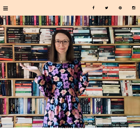
≡
≡ ROZWIŃ MENU