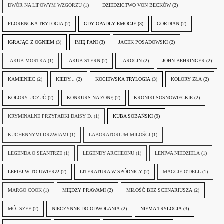
DWÓR NA LIPOWYM WZGÓRZU
(1)
DZIEDZICTWO VON BECKÓW
(2)
FLORENCKA TRYLOGIA
(2)
GDY OPADŁY EMOCJE
(3)
GORDIAN
(2)
IGRAJĄC Z OGNIEM
(3)
IMIĘ PANI
(3)
JACEK POSADOWSKI
(2)
JAKUB MORTKA
(1)
JAKUB STERN
(2)
JAROCIN
(2)
JOHN BEHRINGER
(2)
KAMIENIEC
(2)
KIEDY...
(2)
KOCIEWSKA TRYLOGIA
(3)
KOLORY ZŁA
(2)
KOLORY UCZUĆ
(2)
KONKURS NA ŻONĘ
(2)
KRONIKI SOSNOWIECKIE
(2)
KRYMINALNE PRZYPADKI DAISY D.
(1)
KUBA SOBAŃSKI
(9)
KUCHENNYMI DRZWIAMI
(1)
LABORATORIUM MIŁOŚCI
(1)
LEGENDA O SEANTRZE
(1)
LEGENDY ARCHEONU
(1)
LENIWA NIEDZIELA
(1)
LEPIEJ W TO UWIERZ!
(2)
LITERATURA W SPÓDNICY
(2)
MAGGIE O'DELL
(1)
MARGO COOK
(1)
MIĘDZY PRAWAMI
(2)
MIŁOŚĆ BEZ SCENARIUSZA
(2)
MÓJ SZEF
(2)
NIECZYNNE DO ODWOŁANIA
(2)
NIEMA TRYLOGIA
(3)