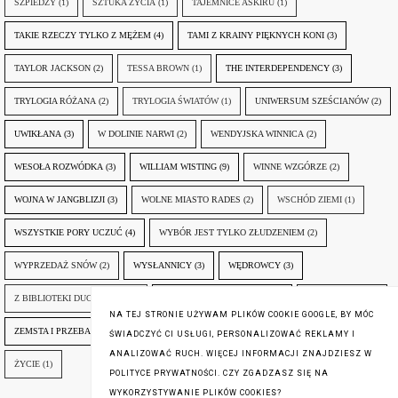
SZPIEDZY
(1)
SZTUKA ŻYCIA
(1)
TAJEMNICE ASKIRU
(1)
TAKIE RZECZY TYLKO Z MĘŻEM
(4)
TAMI Z KRAINY PIĘKNYCH KONI
(3)
TAYLOR JACKSON
(2)
TESSA BROWN
(1)
THE INTERDEPENDENCY
(3)
TRYLOGIA RÓŻANA
(2)
TRYLOGIA ŚWIATÓW
(1)
UNIWERSUM SZEŚCIANÓW
(2)
UWIKŁANA
(3)
W DOLINIE NARWI
(2)
WENDYJSKA WINNICA
(2)
WESOŁA ROZWÓDKA
(3)
WILLIAM WISTING
(9)
WINNE WZGÓRZE
(2)
WOJNA W JANGBLIZJI
(3)
WOLNE MIASTO RADES
(2)
WSCHÓD ZIEMI
(1)
WSZYSTKIE PORY UCZUĆ
(4)
WYBÓR JEST TYLKO ZŁUDZENIEM
(2)
WYPRZEDAŻ SNÓW
(2)
WYSŁANNICY
(3)
WĘDROWCY
(3)
Z BIBLIOTEKI DUCHA GÓR
(1)
ZANIM NADEJDZIE JUTRO
(3)
ZAPOMNIANY
(2)
NA TEJ STRONIE UŻYWAM PLIKÓW COOKIE GOOGLE, BY MÓC
ZEMSTA I PRZEBACZENIE
(6)
ŚLADY ZBRODNI
(3)
ŻYCIA W ŻYCIU
(3)
ŚWIADCZYĆ CI USŁUGI, PERSONALIZOWAĆ REKLAMY I
ANALIZOWAĆ RUCH. WIĘCEJ INFORMACJI ZNAJDZIESZ W
ŻYCIE
(1)
POLITYCE PRYWATNOŚCI. CZY ZGADZASZ SIĘ NA
WYKORZYSTYWANIE PLIKÓW COOKIES?