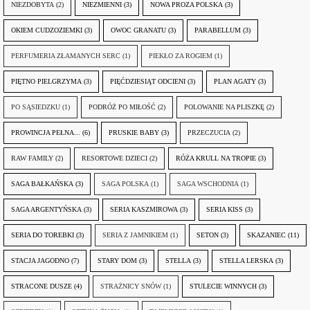
NIEZDOBYTA
(2)
NIEZMIENNI
(3)
NOWA PROZA POLSKA
(3)
OKIEM CUDZOZIEMKI
(3)
OWOC GRANATU
(3)
PARABELLUM
(3)
PERFUMERIA ZŁAMANYCH SERC
(1)
PIEKŁO ZA ROGIEM
(1)
PIĘTNO PIELGRZYMA
(3)
PIĘĆDZIESIĄT ODCIENI
(3)
PLAN AGATY
(3)
PO SĄSIEDZKU
(1)
PODRÓŻ PO MIŁOŚĆ
(2)
POLOWANIE NA PLISZKĘ
(2)
PROWINCJA PEŁNA...
(6)
PRUSKIE BABY
(3)
PRZECZUCIA
(2)
RAW FAMILY
(2)
RESORTOWE DZIECI
(2)
RÓŻA KRULL NA TROPIE
(3)
SAGA BAŁKAŃSKA
(3)
SAGA POLSKA
(1)
SAGA WSCHODNIA
(1)
SAGA ARGENTYŃSKA
(3)
SERIA KASZMIROWA
(3)
SERIA KISS
(3)
SERIA DO TOREBKI
(3)
SERIA Z JAMNIKIEM
(1)
SETON
(3)
SKAZANIEC
(11)
STACJA JAGODNO
(7)
STARY DOM
(3)
STELLA
(3)
STELLA LERSKA
(3)
STRACONE DUSZE
(4)
STRAŻNICY SNÓW
(1)
STULECIE WINNYCH
(3)