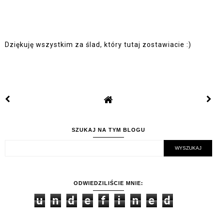
Dziękuję wszystkim za ślad, który tutaj zostawiacie :)
SZUKAJ NA TYM BLOGU
ODWIEDZILIŚCIE MNIE:
u
n
d
e
f
i
n
e
d