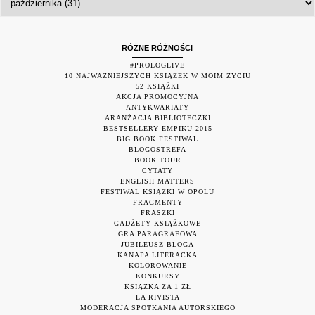
RÓŻNE RÓŻNOŚCI
#PROLOGLIVE
10 NAJWAŻNIEJSZYCH KSIĄŻEK W MOIM ŻYCIU
52 KSIĄŻKI
AKCJA PROMOCYJNA
ANTYKWARIATY
ARANŻACJA BIBLIOTECZKI
BESTSELLERY EMPIKU 2015
BIG BOOK FESTIWAL
BLOGOSTREFA
BOOK TOUR
CYTATY
ENGLISH MATTERS
FESTIWAL KSIĄŻKI W OPOLU
FRAGMENTY
FRASZKI
GADŻETY KSIĄŻKOWE
GRA PARAGRAFOWA
JUBILEUSZ BLOGA
KANAPA LITERACKA
KOLOROWANIE
KONKURSY
KSIĄŻKA ZA 1 ZŁ
LA RIVISTA
MODERACJA SPOTKANIA AUTORSKIEGO