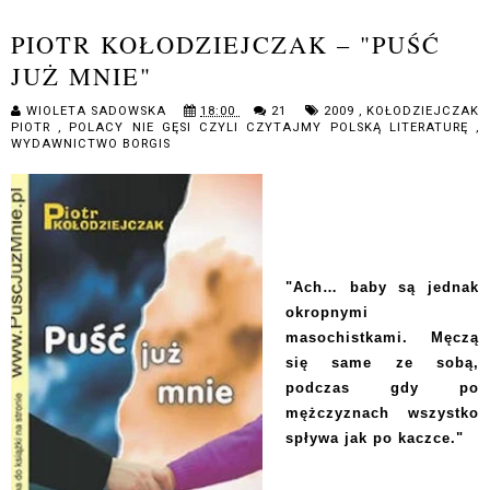
PIOTR KOŁODZIEJCZAK – "PUŚĆ
JUŻ MNIE"
WIOLETA SADOWSKA
18:00
21
2009
,
KOŁODZIEJCZAK
PIOTR
,
POLACY NIE GĘSI CZYLI CZYTAJMY POLSKĄ LITERATURĘ
,
WYDAWNICTWO BORGIS
"Ach… baby są jednak
okropnymi
masochistkami. Męczą
się same ze sobą,
podczas gdy po
mężczyznach wszystko
spływa jak po kaczce."