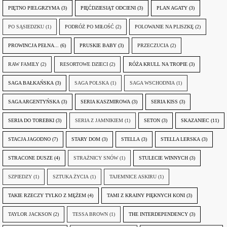
PIĘTNO PIELGRZYMA
(3)
PIĘĆDZIESIĄT ODCIENI
(3)
PLAN AGATY
(3)
PO SĄSIEDZKU
(1)
PODRÓŻ PO MIŁOŚĆ
(2)
POLOWANIE NA PLISZKĘ
(2)
PROWINCJA PEŁNA...
(6)
PRUSKIE BABY
(3)
PRZECZUCIA
(2)
RAW FAMILY
(2)
RESORTOWE DZIECI
(2)
RÓŻA KRULL NA TROPIE
(3)
SAGA BAŁKAŃSKA
(3)
SAGA POLSKA
(1)
SAGA WSCHODNIA
(1)
SAGA ARGENTYŃSKA
(3)
SERIA KASZMIROWA
(3)
SERIA KISS
(3)
SERIA DO TOREBKI
(3)
SERIA Z JAMNIKIEM
(1)
SETON
(3)
SKAZANIEC
(11)
STACJA JAGODNO
(7)
STARY DOM
(3)
STELLA
(3)
STELLA LERSKA
(3)
STRACONE DUSZE
(4)
STRAŻNICY SNÓW
(1)
STULECIE WINNYCH
(3)
SZPIEDZY
(1)
SZTUKA ŻYCIA
(1)
TAJEMNICE ASKIRU
(1)
TAKIE RZECZY TYLKO Z MĘŻEM
(4)
TAMI Z KRAINY PIĘKNYCH KONI
(3)
TAYLOR JACKSON
(2)
TESSA BROWN
(1)
THE INTERDEPENDENCY
(3)