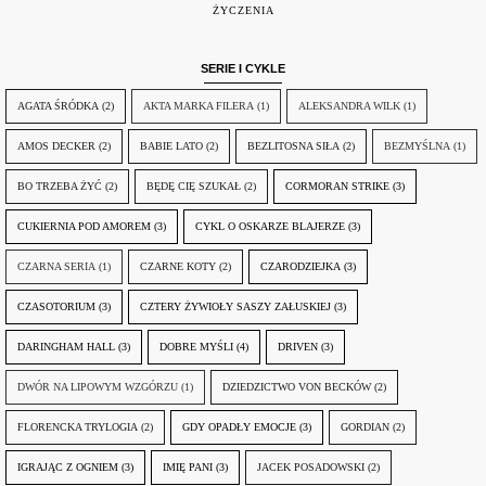
ŻYCZENIA
SERIE I CYKLE
AGATA ŚRÓDKA
(2)
AKTA MARKA FILERA
(1)
ALEKSANDRA WILK
(1)
AMOS DECKER
(2)
BABIE LATO
(2)
BEZLITOSNA SIŁA
(2)
BEZMYŚLNA
(1)
BO TRZEBA ŻYĆ
(2)
BĘDĘ CIĘ SZUKAŁ
(2)
CORMORAN STRIKE
(3)
CUKIERNIA POD AMOREM
(3)
CYKL O OSKARZE BLAJERZE
(3)
CZARNA SERIA
(1)
CZARNE KOTY
(2)
CZARODZIEJKA
(3)
CZASOTORIUM
(3)
CZTERY ŻYWIOŁY SASZY ZAŁUSKIEJ
(3)
DARINGHAM HALL
(3)
DOBRE MYŚLI
(4)
DRIVEN
(3)
DWÓR NA LIPOWYM WZGÓRZU
(1)
DZIEDZICTWO VON BECKÓW
(2)
FLORENCKA TRYLOGIA
(2)
GDY OPADŁY EMOCJE
(3)
GORDIAN
(2)
IGRAJĄC Z OGNIEM
(3)
IMIĘ PANI
(3)
JACEK POSADOWSKI
(2)