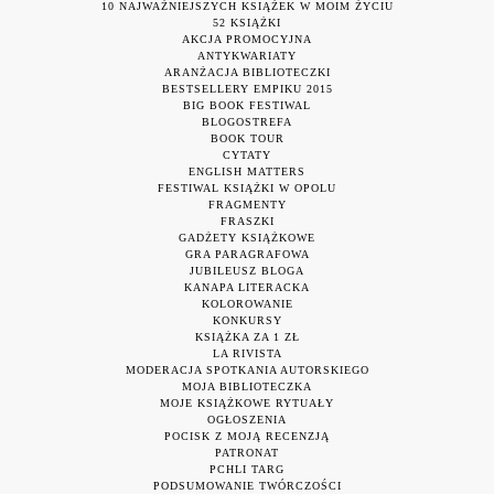
10 NAJWAŻNIEJSZYCH KSIĄŻEK W MOIM ŻYCIU
52 KSIĄŻKI
AKCJA PROMOCYJNA
ANTYKWARIATY
ARANŻACJA BIBLIOTECZKI
BESTSELLERY EMPIKU 2015
BIG BOOK FESTIWAL
BLOGOSTREFA
BOOK TOUR
CYTATY
ENGLISH MATTERS
FESTIWAL KSIĄŻKI W OPOLU
FRAGMENTY
FRASZKI
GADŻETY KSIĄŻKOWE
GRA PARAGRAFOWA
JUBILEUSZ BLOGA
KANAPA LITERACKA
KOLOROWANIE
KONKURSY
KSIĄŻKA ZA 1 ZŁ
LA RIVISTA
MODERACJA SPOTKANIA AUTORSKIEGO
MOJA BIBLIOTECZKA
MOJE KSIĄŻKOWE RYTUAŁY
OGŁOSZENIA
POCISK Z MOJĄ RECENZJĄ
PATRONAT
PCHLI TARG
PODSUMOWANIE TWÓRCZOŚCI