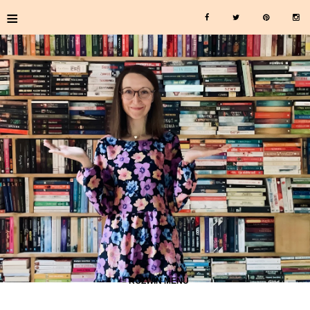
≡
≡ ROZWIŃ MENU