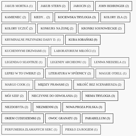
JAKUB MORTKA
(1)
JAKUB STERN
(2)
JAROCIN
(2)
JOHN BEHRINGER
(2)
KAMIENIEC
(2)
KIEDY...
(2)
KOCIEWSKA TRYLOGIA
(3)
KOLORY ZŁA
(2)
KOLORY UCZUĆ
(2)
KONKURS NA ŻONĘ
(2)
KRONIKI SOSNOWIECKIE
(2)
KRYMINALNE PRZYPADKI DAISY D.
(1)
KUBA SOBAŃSKI
(9)
KUCHENNYMI DRZWIAMI
(1)
LABORATORIUM MIŁOŚCI
(1)
LEGENDA O SEANTRZE
(1)
LEGENDY ARCHEONU
(1)
LENIWA NIEDZIELA
(1)
LEPIEJ W TO UWIERZ!
(2)
LITERATURA W SPÓDNICY
(2)
MAGGIE O'DELL
(1)
MARGO COOK
(1)
MIĘDZY PRAWAMI
(2)
MIŁOŚĆ BEZ SCENARIUSZA
(2)
MÓJ SZEF
(2)
NIECZYNNE DO ODWOŁANIA
(2)
NIEMA TRYLOGIA
(3)
NIEZDOBYTA
(2)
NIEZMIENNI
(3)
NOWA PROZA POLSKA
(3)
OKIEM CUDZOZIEMKI
(3)
OWOC GRANATU
(3)
PARABELLUM
(3)
PERFUMERIA ZŁAMANYCH SERC
(1)
PIEKŁO ZA ROGIEM
(1)