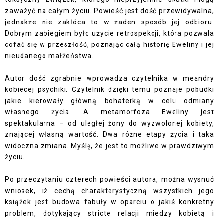
zaważyć na całym życiu. Powieść jest dość przewidywalna,
jednakże nie zakłóca to w żaden sposób jej odbioru.
Dobrym zabiegiem było użycie retrospekcji, która pozwala
cofać się w przeszłość, poznając całą historię Eweliny i jej
nieudanego małżeństwa.
Autor dość zgrabnie wprowadza czytelnika w meandry
kobiecej psychiki. Czytelnik dzięki temu poznaje pobudki
jakie kierowały główną bohaterką w celu odmiany
własnego życia. A metamorfoza Eweliny jest
spektakularna – od uległej żony do wyzwolonej kobiety,
znającej własną wartość. Dwa różne etapy życia i taka
widoczna zmiana. Myślę, że jest to możliwe w prawdziwym
życiu.
Po przeczytaniu czterech powieści autora, można wysnuć
wniosek, iż cechą charakterystyczną wszystkich jego
książek jest budowa fabuły w oparciu o jakiś konkretny
problem, dotykający stricte relacji miedzy kobietą i