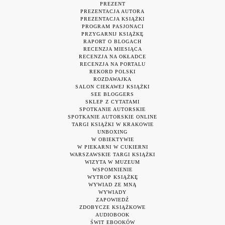
PREZENT
PREZENTACJA AUTORA
PREZENTACJA KSIĄŻKI
PROGRAM PASJONACI
PRZYGARNIJ KSIĄŻKĘ
RAPORT O BLOGACH
RECENZJA MIESIĄCA
RECENZJA NA OKŁADCE
RECENZJA NA PORTALU
REKORD POLSKI
ROZDAWAJKA
SALON CIEKAWEJ KSIĄŻKI
SEE BLOGGERS
SKLEP Z CYTATAMI
SPOTKANIE AUTORSKIE
SPOTKANIE AUTORSKIE ONLINE
TARGI KSIĄŻKI W KRAKOWIE
UNBOXING
W OBIEKTYWIE
W PIEKARNI W CUKIERNI
WARSZAWSKIE TARGI KSIĄŻKI
WIZYTA W MUZEUM
WSPOMNIENIE
WYTROP KSIĄŻKĘ
WYWIAD ZE MNĄ
WYWIADY
ZAPOWIEDŹ
ZDOBYCZE KSIĄŻKOWE
AUDIOBOOK
ŚWIT EBOOKÓW