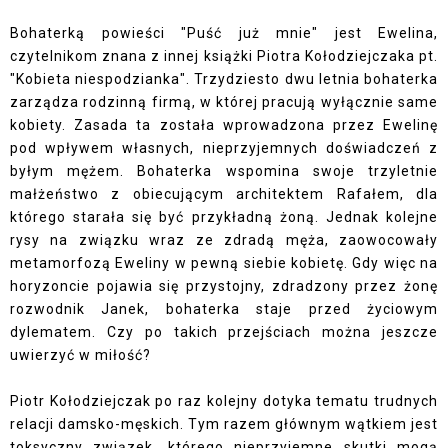
Bohaterką powieści "Puść już mnie" jest Ewelina,
czytelnikom znana z innej książki Piotra Kołodziejczaka pt.
"Kobieta niespodzianka". Trzydziesto dwu letnia bohaterka
zarządza rodzinną firmą, w której pracują wyłącznie same
kobiety. Zasada ta została wprowadzona przez Ewelinę
pod wpływem własnych, nieprzyjemnych doświadczeń z
byłym mężem. Bohaterka wspomina swoje trzyletnie
małżeństwo z obiecującym architektem Rafałem, dla
którego starała się być przykładną żoną. Jednak kolejne
rysy na związku wraz ze zdradą męża, zaowocowały
metamorfozą Eweliny w pewną siebie kobietę. Gdy więc na
horyzoncie pojawia się przystojny, zdradzony przez żonę
rozwodnik Janek, bohaterka staje przed życiowym
dylematem. Czy po takich przejściach można jeszcze
uwierzyć w miłość?
Piotr Kołodziejczak po raz kolejny dotyka tematu trudnych
relacji damsko-męskich. Tym razem głównym wątkiem jest
toksyczny związek, którego nieprzyjemne skutki mogą