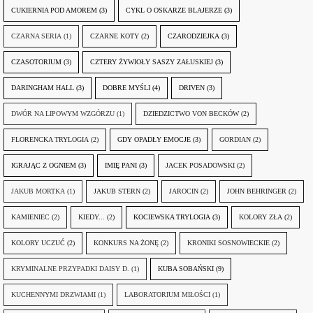
CUKIERNIA POD AMOREM
(3)
CYKL O OSKARZE BLAJERZE
(3)
CZARNA SERIA
(1)
CZARNE KOTY
(2)
CZARODZIEJKA
(3)
CZASOTORIUM
(3)
CZTERY ŻYWIOŁY SASZY ZAŁUSKIEJ
(3)
DARINGHAM HALL
(3)
DOBRE MYŚLI
(4)
DRIVEN
(3)
DWÓR NA LIPOWYM WZGÓRZU
(1)
DZIEDZICTWO VON BECKÓW
(2)
FLORENCKA TRYLOGIA
(2)
GDY OPADŁY EMOCJE
(3)
GORDIAN
(2)
IGRAJĄC Z OGNIEM
(3)
IMIĘ PANI
(3)
JACEK POSADOWSKI
(2)
JAKUB MORTKA
(1)
JAKUB STERN
(2)
JAROCIN
(2)
JOHN BEHRINGER
(2)
KAMIENIEC
(2)
KIEDY...
(2)
KOCIEWSKA TRYLOGIA
(3)
KOLORY ZŁA
(2)
KOLORY UCZUĆ
(2)
KONKURS NA ŻONĘ
(2)
KRONIKI SOSNOWIECKIE
(2)
KRYMINALNE PRZYPADKI DAISY D.
(1)
KUBA SOBAŃSKI
(9)
KUCHENNYMI DRZWIAMI
(1)
LABORATORIUM MIŁOŚCI
(1)