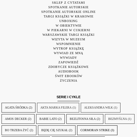
SKLEP Z CYTATAMI
SPOTKANIE AUTORSKIE
SPOTKANIE AUTORSKIE ONLINE
TARGI KSIĄŻKI W KRAKOWIE
UNBOXING
W OBIEKTYWIE
W PIEKARNI W CUKIERNI
WARSZAWSKIE TARGI KSIĄŻKI
WIZYTA W MUZEUM
WSPOMNIENIE
WYTROP KSIĄŻKĘ
WYWIAD ZE MNĄ
WYWIADY
ZAPOWIEDŹ
ZDOBYCZE KSIĄŻKOWE
AUDIOBOOK
ŚWIT EBOOKÓW
ŻYCZENIA
SERIE I CYKLE
AGATA ŚRÓDKA
(2)
AKTA MARKA FILERA
(1)
ALEKSANDRA WILK
(1)
AMOS DECKER
(2)
BABIE LATO
(2)
BEZLITOSNA SIŁA
(2)
BEZMYŚLNA
(1)
BO TRZEBA ŻYĆ
(2)
BĘDĘ CIĘ SZUKAŁ
(2)
CORMORAN STRIKE
(3)