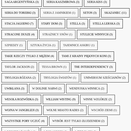
SAGA ARGENTYŃSKA
(3)
SERIA KASZMIROWA
(3)
SERIA KISS
(3)
SERIA DO TOREBKI
(3)
SERIA Z JAMNIKIEM
(1)
SETON
(3)
SKAZANIEC
(11)
STACJA JAGODNO
(7)
STARY DOM
(3)
STELLA
(3)
STELLA LERSKA
(3)
STRACONE DUSZE
(4)
STRAŻNICY SNÓW
(1)
STULECIE WINNYCH
(3)
SZPIEDZY
(1)
SZTUKA ŻYCIA
(1)
TAJEMNICE ASKIRU
(1)
TAKIE RZECZY TYLKO Z MĘŻEM
(4)
TAMI Z KRAINY PIĘKNYCH KONI
(3)
TAYLOR JACKSON
(2)
TESSA BROWN
(1)
THE INTERDEPENDENCY
(3)
TRYLOGIA RÓŻANA
(2)
TRYLOGIA ŚWIATÓW
(1)
UNIWERSUM SZEŚCIANÓW
(2)
UWIKŁANA
(3)
W DOLINIE NARWI
(2)
WENDYJSKA WINNICA
(2)
WESOŁA ROZWÓDKA
(3)
WILLIAM WISTING
(9)
WINNE WZGÓRZE
(2)
WOJNA W JANGBLIZJI
(3)
WOLNE MIASTO RADES
(2)
WSCHÓD ZIEMI
(1)
WSZYSTKIE PORY UCZUĆ
(4)
WYBÓR JEST TYLKO ZŁUDZENIEM
(2)