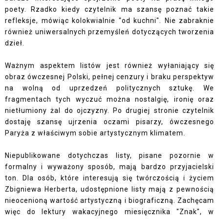
poety. Rzadko kiedy czytelnik ma szansę poznać takie
refleksje, mówiąc kolokwialnie "od kuchni". Nie zabraknie
również uniwersalnych przemyśleń dotyczących tworzenia
dzieł.
Ważnym aspektem listów jest również wyłaniający się
obraz ówczesnej Polski, pełnej cenzury i braku perspektyw
na wolną od uprzedzeń politycznych sztukę. We
fragmentach tych wyczuć można nostalgię, ironię oraz
nietłumiony żal do ojczyzny. Po drugiej stronie czytelnik
dostaję szansę ujrzenia oczami pisarzy, ówczesnego
Paryża z właściwym sobie artystycznym klimatem.
Niepublikowane dotychczas listy, pisane pozornie w
formalny i wyważony sposób, mają bardzo przyjacielski
ton. Dla osób, które interesują się twórczością i życiem
Zbigniewa Herberta, udostępnione listy mają z pewnością
nieocenioną wartość artystyczną i biograficzną. Zachęcam
więc do lektury wakacyjnego miesięcznika "Znak", w