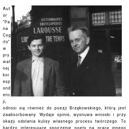
Aut
or
"Pa
na
Cog
ito"
w
pry
wat
nej
kor
esp
ond
enc
ji,
odnosi się również do poezji Brzękowskiego, którą jest
zaabsorbowany. Wydaje opinie, wysnuwa wnioski i przy
okazji odsłania kulisy własnego procesu twórczego. To
bardzo interesujące spojrzenie poety na pracę innego