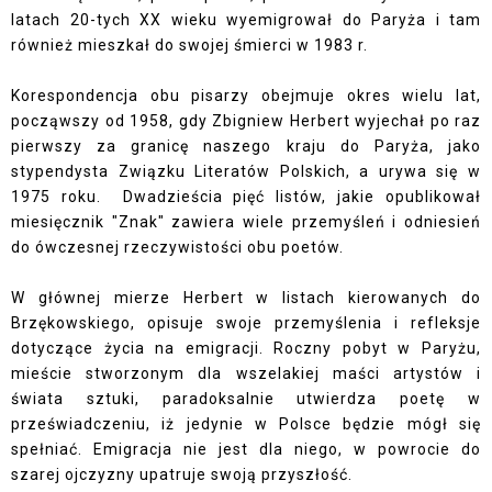
latach 20-tych XX wieku wyemigrował do Paryża i tam
również mieszkał do swojej śmierci w 1983 r.
Korespondencja obu pisarzy obejmuje okres wielu lat,
począwszy od 1958, gdy Zbigniew Herbert wyjechał po raz
pierwszy za granicę naszego kraju do Paryża, jako
stypendysta Związku Literatów Polskich, a urywa się w
1975 roku.
Dwadzieścia pięć listów, jakie opublikował
miesięcznik "Znak" zawiera wiele przemyśleń i odniesień
do ówczesnej rzeczywistości obu poetów.
W głównej mierze Herbert w listach kierowanych do
Brzękowskiego, opisuje swoje przemyślenia i refleksje
dotyczące życia na emigracji. Roczny pobyt w Paryżu,
mieście stworzonym dla wszelakiej maści artystów i
świata sztuki, paradoksalnie utwierdza poetę w
przeświadczeniu, iż jedynie w Polsce będzie mógł się
spełniać. Emigracja nie jest dla niego, w powrocie do
szarej ojczyzny upatruje swoją przyszłość.