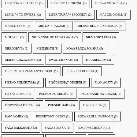
LEGENDA O SEANTRZE
(1)
LEGENDY ARCHEONU
(1)
LENIWA NIEDZIELA
(1)
LEPIEJ W TO UWIERZ!
(2)
LITERATURA W SPÓDNICY
(2)
MAGGIE O'DELL
(1)
MARGO COOK
(1)
MIĘDZY PRAWAMI
(2)
MIŁOŚĆ BEZ SCENARIUSZA
(2)
MÓJ SZEF
(2)
NIECZYNNE DO ODWOŁANIA
(2)
NIEMA TRYLOGIA
(3)
NIEZDOBYTA
(2)
NIEZMIENNI
(3)
NOWA PROZA POLSKA
(3)
OKIEM CUDZOZIEMKI
(3)
OWOC GRANATU
(3)
PARABELLUM
(3)
PERFUMERIA ZŁAMANYCH SERC
(1)
PIEKŁO ZA ROGIEM
(1)
PIĘTNO PIELGRZYMA
(3)
PIĘĆDZIESIĄT ODCIENI
(3)
PLAN AGATY
(3)
PO SĄSIEDZKU
(1)
PODRÓŻ PO MIŁOŚĆ
(2)
POLOWANIE NA PLISZKĘ
(2)
PROWINCJA PEŁNA...
(6)
PRUSKIE BABY
(3)
PRZECZUCIA
(2)
RAW FAMILY
(2)
RESORTOWE DZIECI
(2)
RÓŻA KRULL NA TROPIE
(3)
SAGA BAŁKAŃSKA
(3)
SAGA POLSKA
(1)
SAGA WSCHODNIA
(1)