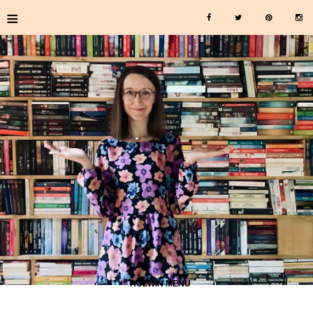
≡
≡ ROZWIŃ MENU