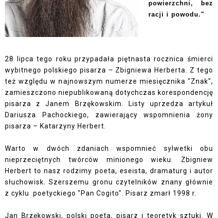
powierzchni, bez
racji i powodu."
28 lipca tego roku przypadała piętnasta rocznica śmierci
wybitnego polskiego pisarza – Zbigniewa Herberta. Z tego
też względu w najnowszym numerze miesięcznika "Znak",
zamieszczono niepublikowaną dotychczas korespondencję
pisarza z Janem Brzękowskim. Listy uprzedza artykuł
Dariusza Pachockiego, zawierający wspomnienia żony
pisarza – Katarzyny Herbert.
Warto w dwóch zdaniach wspomnieć sylwetki obu
nieprzeciętnych twórców minionego wieku.
Zbigniew
Herbert to nasz rodzimy poeta, eseista, dramaturg i autor
słuchowisk. Szerszemu gronu czytelników znany głównie
z cyklu
poetyckiego "Pan Cogito". Pisarz zmarł 1998 r.
Jan Brzękowski, polski poeta, pisarz i teoretyk sztuki. W