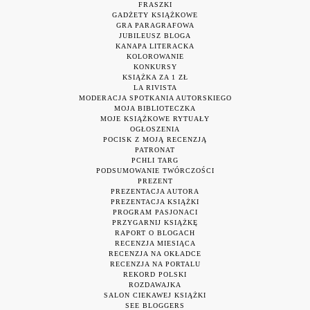
FRASZKI
GADŻETY KSIĄŻKOWE
GRA PARAGRAFOWA
JUBILEUSZ BLOGA
KANAPA LITERACKA
KOLOROWANIE
KONKURSY
KSIĄŻKA ZA 1 ZŁ
LA RIVISTA
MODERACJA SPOTKANIA AUTORSKIEGO
MOJA BIBLIOTECZKA
MOJE KSIĄŻKOWE RYTUAŁY
OGŁOSZENIA
POCISK Z MOJĄ RECENZJĄ
PATRONAT
PCHLI TARG
PODSUMOWANIE TWÓRCZOŚCI
PREZENT
PREZENTACJA AUTORA
PREZENTACJA KSIĄŻKI
PROGRAM PASJONACI
PRZYGARNIJ KSIĄŻKĘ
RAPORT O BLOGACH
RECENZJA MIESIĄCA
RECENZJA NA OKŁADCE
RECENZJA NA PORTALU
REKORD POLSKI
ROZDAWAJKA
SALON CIEKAWEJ KSIĄŻKI
SEE BLOGGERS