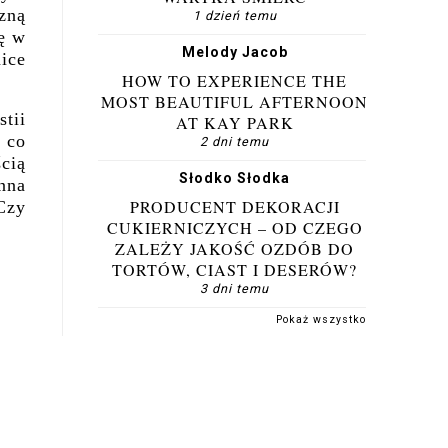
zną
1 dzień temu
ię w
Melody Jacob
ice
HOW TO EXPERIENCE THE
MOST BEAUTIFUL AFTERNOON
tii
AT KAY PARK
 co
2 dni temu
cią
Słodko Słodka
nna
PRODUCENT DEKORACJI
Czy
CUKIERNICZYCH – OD CZEGO
ZALEŻY JAKOŚĆ OZDÓB DO
TORTÓW, CIAST I DESERÓW?
3 dni temu
Pokaż wszystko