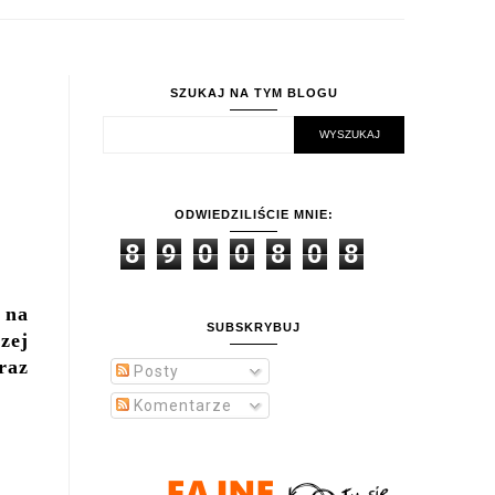
SZUKAJ NA TYM BLOGU
ODWIEDZILIŚCIE MNIE:
8
9
0
0
8
0
8
 na
SUBSKRYBUJ
zej
raz
Posty
Komentarze