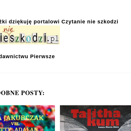
żki dziękuję portalowi
Czytanie nie szkodzi
dawnictwu Pierwsze
OBNE POSTY: