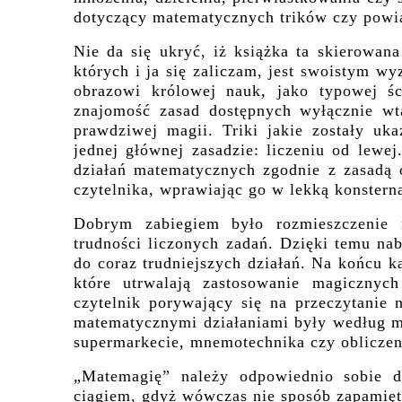
dotyczący matematycznych trików czy powi
Nie da się ukryć, iż książka ta skierowa
których i ja się zaliczam, jest swoistym w
obrazowi królowej nauk, jako typowej śc
znajomość zasad dostępnych wyłącznie w
prawdziwej magii. Triki jakie zostały uk
jednej głównej zasadzie: liczeniu od lewej
działań matematycznych zgodnie z zasadą 
czytelnika, wprawiając go w lekką konsternac
Dobrym zabiegiem było rozmieszczenie 
trudności liczonych zadań. Dzięki temu na
do coraz trudniejszych działań. Na końcu k
które utrwalają zastosowanie magicznyc
czytelnik porywający się na przeczytanie 
matematycznymi działaniami były według m
supermarkecie, mnemotechnika czy obliczeni
„Matemagię” należy odpowiednio sobie d
ciągiem, gdyż wówczas nie sposób zapamię