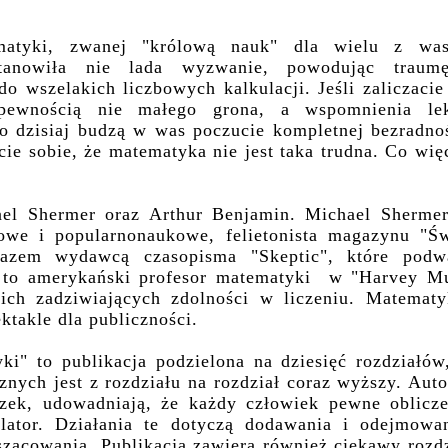
atyki, zwanej "królową nauk" dla wielu z wa
tanowiła nie lada wyzwanie, powodując traum
do wszelakich liczbowych kalkulacji. Jeśli zaliczacie
ewnością nie małego grona, a wspomnienia lek
o dzisiaj budzą w was poczucie kompletnej bezradnoś
ie sobie, że matematyka nie jest taka trudna. Co wię
ael Shermer oraz Arthur Benjamin. Michael Shermer
kowe i popularnonaukowe, felietonista magazynu "Św
arazem wydawcą czasopisma "Skeptic", które podw
in to amerykański profesor matematyki w "Harvey M
ich zadziwiających zdolności w liczeniu. Matematy
takle dla publiczności.
ki" to publikacja podzielona na dziesięć rozdziałów
znych jest z rozdziału na rozdział coraz wyższy. Aut
zek, udowadniają, że każdy człowiek pewne oblicze
lator. Działania te dotyczą dodawania i odejmowan
szacowania. Publikacja zawiera również ciekawy rozd