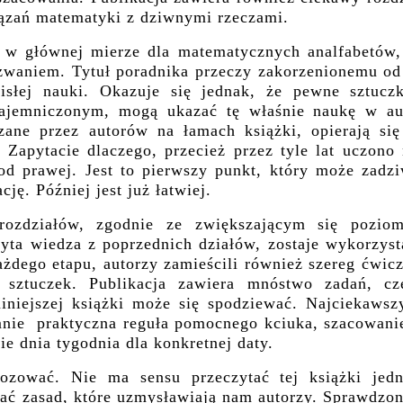
ązań matematyki z dziwnymi rzeczami.
na w głównej mierze dla matematycznych analfabetów,
yzwaniem. Tytuł poradnika przeczy zakorzenionemu od
isłej nauki. Okazuje się jednak, że pewne sztuczk
tajemniczonym, mogą ukazać tę właśnie naukę w au
azane przez autorów na łamach książki, opierają się
. Zapytacie dlaczego, przecież przez tyle lat uczono
od prawej. Jest to pierwszy punkt, który może zadzi
ję. Później jest już łatwiej.
rozdziałów, zgodnie ze zwiększającym się pozio
byta wiedza z poprzednich działów, zostaje wykorzyst
ażdego etapu, autorzy zamieścili również szereg ćwic
h sztuczek. Publikacja zawiera mnóstwo zadań, cz
niniejszej książki może się spodziewać. Najciekawsz
nie praktyczna reguła pomocnego kciuka, szacowani
e dnia tygodnia dla konkretnej daty.
ozować. Nie ma sensu przeczytać tej książki jed
tać zasad, które uzmysławiają nam autorzy. Sprawdzo