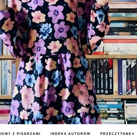
OWY Z PISARZAMI
INDEKS AUTORÓW
PRZECZYTANE
▼