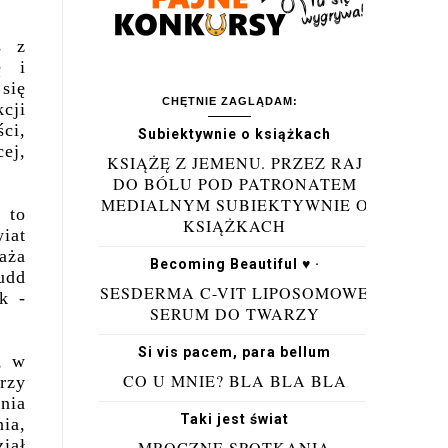
s z
ę i
 się
CHĘTNIE ZAGLĄDAM:
cji
ci,
Subiektywnie o książkach
cej,
KSIĄŻĘ Z JEMENU. PRZEZ RAJ
DO BÓLU POD PATRONATEM
MEDIALNYM SUBIEKTYWNIE O
 to
KSIĄŻKACH
iat
aża
Becoming Beautiful ♥ ·
udd
SESDERMA C-VIT LIPOSOMOWE
k -
SERUM DO TWARZY
Si vis pacem, para bellum
, w
CO U MNIE? BLA BLA BLA
orzy
nia
Taki jest świat
ia,
ział
MROCZNE SPOTKANIA