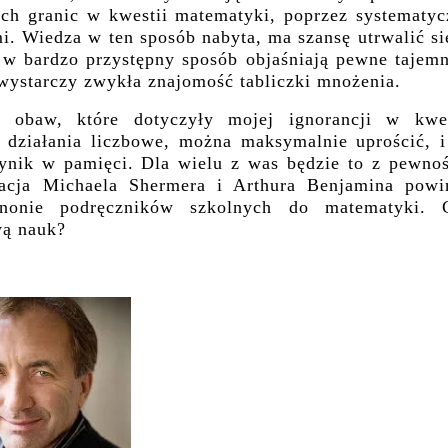
h granic w kwestii matematyki, poprzez systematyc
i. Wiedza w ten sposób nabyta, ma szansę utrwalić s
 w bardzo przystępny sposób objaśniają pewne tajemn
wystarczy zwykła znajomość tabliczki mnożenia.
 obaw, które dotyczyły mojej ignorancji w kwes
 działania liczbowe, można maksymalnie uprościć, i
wynik w pamięci. Dla wielu z was będzie to z pewnoś
kacja Michaela Shermera i Arthura Benjamina powi
nonie podręczników szkolnych do matematyki. 
wą nauk?