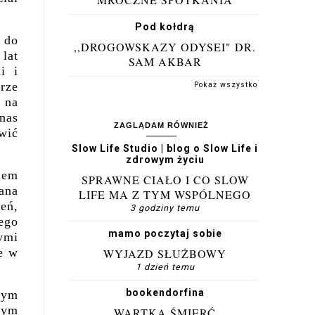
Pod kołdrą
 do
,,DROGOWSKAZY ODYSEI" DR.
 lat
SAM AKBAR
i i
rze
Pokaż wszystko
 na
 nas
ZAGLĄDAM RÓWNIEŻ
wić
Slow Life Studio | blog o Slow Life i
zdrowym życiu
mem
SPRAWNE CIAŁO I CO SLOW
ana
LIFE MA Z TYM WSPÓLNEGO
zeń,
3 godziny temu
ego
mamo poczytaj sobie
ymi
e w
WYJAZD SŁUŻBOWY
1 dzień temu
bookendorfina
nym
nym
WARTKA ŚMIERĆ