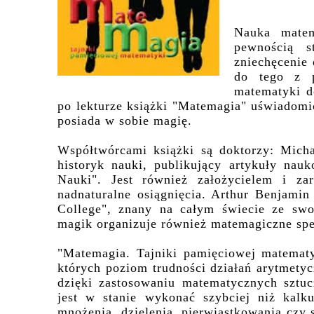
Nauka matem
pewnością s
zniechęcenie 
do tego z p
matematyki d
po lekturze książki "Matemagia" uświadomic
posiada w sobie magię.
Współtwórcami książki są doktorzy: Mich
historyk nauki, publikujący artykuły nau
Nauki". Jest również założycielem i z
nadnaturalne osiągnięcia. Arthur Benjam
College", znany na całym świecie ze swo
magik organizuje również matemagiczne spek
"Matemagia. Tajniki pamięciowej matematy
których poziom trudności działań arytmetyc
dzięki zastosowaniu matematycznych sztuc
jest w stanie wykonać szybciej niż kalku
mnożenia, dzielenia, pierwiastkowania czy 